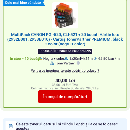
Cele mai bine vândute
MultiPack CANON PGI-520, CLI-521 + 20 bucati Hârtie foto
(2932B001, 2933B010) - Cartuș TonerPartner PREMIUM, black
+ color (negru + color)
PRODUS ÎN UNIUNEA EUROPEANA
In stoc > 10 bucăți
Negru + color
1x20ml/4x11ml
62,50 ban / ml
TonerPartner
Pentru ce imprimante este potrivit produsul?
40,00 Lei
33,06 Lei fără TVA
Cel mai mic preț în ultimele 30 de zile:
28,01 Lei
În coșul de cumpărături
Ce este tonerul, cartușul și cilindrul optic și la ce se folosesc
acestea