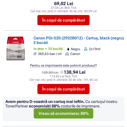
69,02 Lei
57,04 Lei fără TVA
Cel mai mic preț în ultimele 30 de zile:
68,09 Lei
În coșul de cumpărături
Canon PGI-520 (2932B012) - Cartuș, black (negru)
2 bucati
In stoc > 10 bucăți
Negru
2x19ml
365,63 ban / ml
Canon
Pentru ce imprimante este potrivit produsul?
138,94 Lei
139,50 Lei
114,83 Lei fără TVA
Cel mai mic preț în ultimele 30 de zile:
141,46 Lei
În coșul de cumpărături
Avem pentru D-voastră un cartuș mai ieftin.
Cu cartuşul nostru
TonerPartner
economisiţi
88%
costurile de imprimare.
Vreau să economisesc 88%