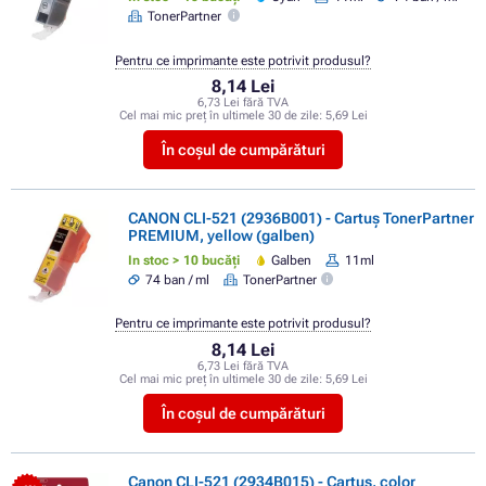
TonerPartner
Pentru ce imprimante este potrivit produsul?
8,14 Lei
6,73 Lei fără TVA
Cel mai mic preț în ultimele 30 de zile:
5,69 Lei
În coșul de cumpărături
CANON CLI-521 (2936B001) - Cartuș TonerPartner
PREMIUM, yellow (galben)
In stoc > 10 bucăți
Galben
11ml
74 ban / ml
TonerPartner
Pentru ce imprimante este potrivit produsul?
8,14 Lei
6,73 Lei fără TVA
Cel mai mic preț în ultimele 30 de zile:
5,69 Lei
În coșul de cumpărături
Canon CLI-521 (2934B015) - Cartuș, color