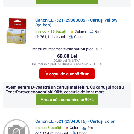
Canon CLI-521 (2936B005) - Cartuș, yellow
(galben)
In stoc > 10 bucăți
Galben
9ml
764,44 ban / ml
Canon
Pentru ce imprimante este potrivit produsul?
68,80 Lei
56,86 Lei fără TVA
Cel mai mic preț în ultimele 30 de zile:
68,11 Lei
În coșul de cumpărături
Avem pentru D-voastră un cartuș mai ieftin.
Cu cartuşul nostru
TonerPartner
economisiţi
90%
costurile de imprimare.
Vreau să economisesc 90%
Canon CLI-521 (2934B016) - Cartuș, color
In stoc 3 bucăți
Color
9ml
2 054,89 ban / ml
Canon