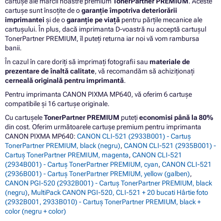
cartușe ale mărcii noastre premium
TonerPartner PREMIUM
. Aceste
cartușe sunt însoțite de o
garanție împotriva deteriorării
imprimantei
și de o
garanție pe viață
pentru părțile mecanice ale
cartușului. În plus, dacă imprimanta D-voastră nu acceptă cartușul
TonerPartner PREMIUM, îl puteți returna iar noi vă vom rambursa
banii.
În cazul în care doriți să imprimați fotografii sau
materiale de
prezentare de înaltă calitate
, vă recomandăm să achiziționați
cerneală originală pentru imprimantă
.
Pentru imprimanta CANON PIXMA MP640, vă oferim 6 cartușe
compatibile și 16 cartușe originale.
Cu cartușele
TonerPartner PREMIUM
puteți
economisi până la 80%
din cost. Oferim următoarele cartușe premium pentru imprimanta
CANON PIXMA MP640:
CANON CLI-521 (2933B001) - Cartuș
TonerPartner PREMIUM, black (negru)
,
CANON CLI-521 (2935B001) -
Cartuș TonerPartner PREMIUM, magenta
,
CANON CLI-521
(2934B001) - Cartuș TonerPartner PREMIUM, cyan
,
CANON CLI-521
(2936B001) - Cartuș TonerPartner PREMIUM, yellow (galben)
,
CANON PGI-520 (2932B001) - Cartuș TonerPartner PREMIUM, black
(negru)
,
MultiPack CANON PGI-520, CLI-521 + 20 bucati Hârtie foto
(2932B001, 2933B010) - Cartuș TonerPartner PREMIUM, black +
color (negru + color)