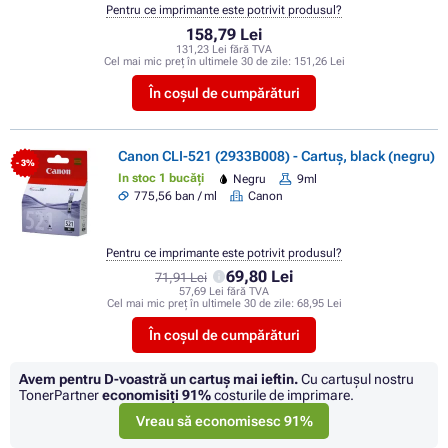
Pentru ce imprimante este potrivit produsul?
158,79 Lei
131,23 Lei fără TVA
Cel mai mic preț în ultimele 30 de zile:
151,26 Lei
În coșul de cumpărături
Canon CLI-521 (2933B008) - Cartuș, black (negru)
- 3%
In stoc 1 bucăți
Negru
9ml
775,56 ban / ml
Canon
Pentru ce imprimante este potrivit produsul?
69,80 Lei
71,91 Lei
57,69 Lei fără TVA
Cel mai mic preț în ultimele 30 de zile:
68,95 Lei
În coșul de cumpărături
Avem pentru D-voastră un cartuș mai ieftin.
Cu cartuşul nostru
TonerPartner
economisiţi
91%
costurile de imprimare.
Vreau să economisesc 91%