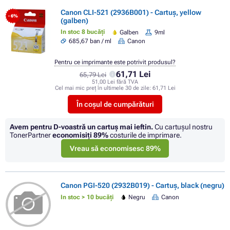
Canon CLI-521 (2936B001) - Cartuș, yellow
- 6%
(galben)
In stoc 8 bucăți
Galben
9ml
685,67 ban / ml
Canon
Pentru ce imprimante este potrivit produsul?
61,71 Lei
65,79 Lei
51,00 Lei fără TVA
Cel mai mic preț în ultimele 30 de zile:
61,71 Lei
În coșul de cumpărături
Avem pentru D-voastră un cartuș mai ieftin.
Cu cartuşul nostru
TonerPartner
economisiţi
89%
costurile de imprimare.
Vreau să economisesc 89%
Canon PGI-520 (2932B019) - Cartuș, black (negru)
In stoc > 10 bucăți
Negru
Canon