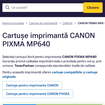
Căutare
Meniu
Pagina principala
Cartușe de imprimantă
CANON
CANON PIXMA MP6
Cartușe imprimantă CANON
PIXMA MP640
Selectați cartușul dorit pentru imprimanta
CANON PIXMA MP640
!
Garanția privind calitatea imprimării este o prioritate pentru noi și, prin
urmare,
TonerPartner
corespunde standardelor înalte de calitate.
Pentru această imprimantă oferim
cartușe compatibile
și
cartușe
originale
.
Cartușe pentru imprimante CANON
Cartușe pentru imprimante CANON PIXMA