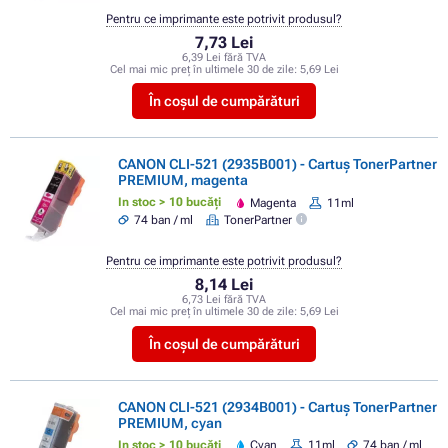
Pentru ce imprimante este potrivit produsul?
7,73 Lei
6,39 Lei fără TVA
Cel mai mic preț în ultimele 30 de zile:
5,69 Lei
În coșul de cumpărături
CANON CLI-521 (2935B001) - Cartuș TonerPartner
PREMIUM, magenta
In stoc > 10 bucăți
Magenta
11ml
74 ban / ml
TonerPartner
Pentru ce imprimante este potrivit produsul?
8,14 Lei
6,73 Lei fără TVA
Cel mai mic preț în ultimele 30 de zile:
5,69 Lei
În coșul de cumpărături
CANON CLI-521 (2934B001) - Cartuș TonerPartner
PREMIUM, cyan
In stoc > 10 bucăți
Cyan
11ml
74 ban / ml