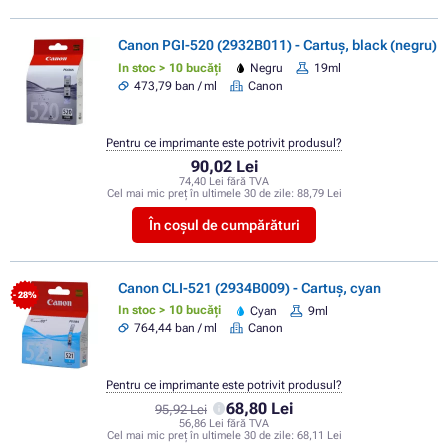
Canon PGI-520 (2932B011) - Cartuș, black (negru)
In stoc > 10 bucăți
Negru
19ml
473,79 ban / ml
Canon
Pentru ce imprimante este potrivit produsul?
90,02 Lei
74,40 Lei fără TVA
Cel mai mic preț în ultimele 30 de zile:
88,79 Lei
În coșul de cumpărături
Canon CLI-521 (2934B009) - Cartuș, cyan
- 28%
In stoc > 10 bucăți
Cyan
9ml
764,44 ban / ml
Canon
Pentru ce imprimante este potrivit produsul?
68,80 Lei
95,92 Lei
56,86 Lei fără TVA
Cel mai mic preț în ultimele 30 de zile:
68,11 Lei