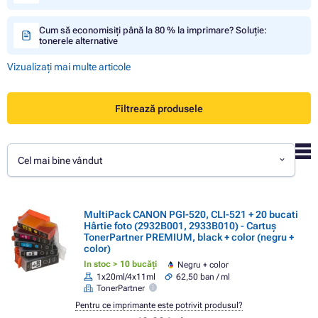
Cum să economisiți până la 80 % la imprimare? Soluție:
tonerele alternative
Vizualizați mai multe articole
Filtrează produsele
Cel mai bine vândut
MultiPack CANON PGI-520, CLI-521 + 20 bucati
Hârtie foto (2932B001, 2933B010) - Cartuș
TonerPartner PREMIUM, black + color (negru +
color)
In stoc > 10 bucăți
Negru + color
1x20ml/4x11ml
62,50 ban / ml
TonerPartner
Pentru ce imprimante este potrivit produsul?