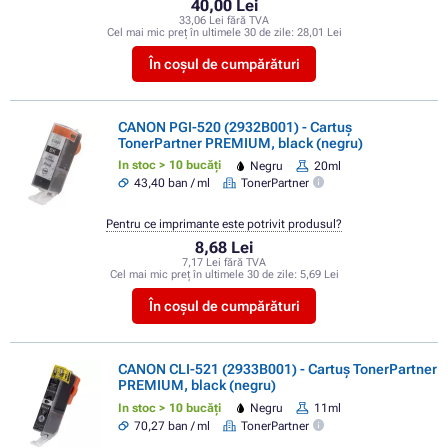
40,00 Lei
33,06 Lei fără TVA
Cel mai mic preț în ultimele 30 de zile:
28,01 Lei
În coșul de cumpărături
CANON PGI-520 (2932B001) - Cartuș
TonerPartner PREMIUM, black (negru)
In stoc > 10 bucăți
Negru
20ml
43,40 ban / ml
TonerPartner
Pentru ce imprimante este potrivit produsul?
8,68 Lei
7,17 Lei fără TVA
Cel mai mic preț în ultimele 30 de zile:
5,69 Lei
În coșul de cumpărături
CANON CLI-521 (2933B001) - Cartuș TonerPartner
PREMIUM, black (negru)
In stoc > 10 bucăți
Negru
11ml
70,27 ban / ml
TonerPartner