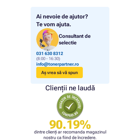
Ai nevoie de ajutor?
Te vom ajuta.
Consultant de
selectie
031 630 8312
(8:00 - 16:30)
info@tonerpartner.ro
Aș vrea să vă spun
Clienții ne laudă
90.19%
dintre clienți ar recomanda magazinul
nostru ca fiind de încredere.