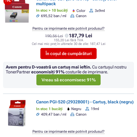
- 1%
multipack
In stoc > 10 bucăți
Color
3x9ml
695,52 ban / ml
Canon
Pentru ce imprimante este potrivit produsul?
187,79 Lei
190,56 Lei
155,20 Lei fără TVA
Cel mai mic preț în ultimele 30 de zile:
187,47 Lei
În coșul de cumpărături
Avem pentru D-voastră un cartuș mai ieftin.
Cu cartuşul nostru
TonerPartner
economisiţi
91%
costurile de imprimare.
Vreau să economisesc 91%
Canon PGI-520 (2932B001) - Cartuș, black (negru)
In stoc 1 bucăți
Negru
19ml
409,47 ban / ml
Canon
Pentru ce imprimante este potrivit produsul?