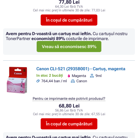
77,80 Lei
64,30 Lei fără TVA
Cel mai mic preț în ultimele 30 de zile:
77,03 Lei
În coșul de cumpărături
Avem pentru D-voastră un cartuș mai ieftin.
Cu cartuşul nostru
TonerPartner
economisiţi
89%
costurile de imprimare.
Vreau să economisesc 89%
Canon CLI-521 (2935B001) - Cartuș, magenta
In stoc 2 bucăți
Magenta
9ml
764,44 ban / ml
Canon
Pentru ce imprimante este potrivit produsul?
68,80 Lei
56,86 Lei fără TVA
Cel mai mic preț în ultimele 30 de zile:
67,55 Lei
În coșul de cumpărături
Avem pentru D-voastră un cartuș mai ieftin.
Cu cartuşul nostru