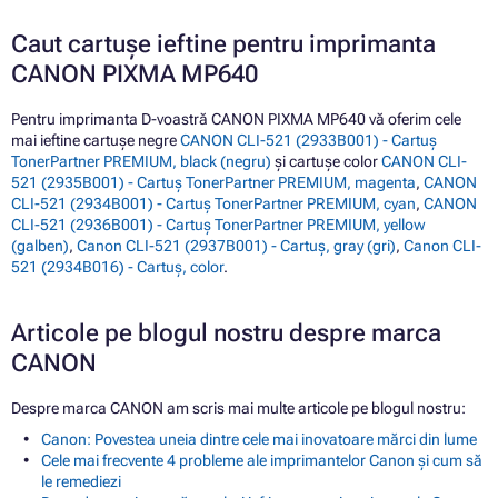
Caut cartușe ieftine pentru imprimanta
CANON PIXMA MP640
Pentru imprimanta D-voastră CANON PIXMA MP640 vă oferim cele
mai ieftine cartușe negre
CANON CLI-521 (2933B001) - Cartuș
TonerPartner PREMIUM, black (negru)
și cartușe color
CANON CLI-
521 (2935B001) - Cartuș TonerPartner PREMIUM, magenta
,
CANON
CLI-521 (2934B001) - Cartuș TonerPartner PREMIUM, cyan
,
CANON
CLI-521 (2936B001) - Cartuș TonerPartner PREMIUM, yellow
(galben)
,
Canon CLI-521 (2937B001) - Cartuș, gray (gri)
,
Canon CLI-
521 (2934B016) - Cartuș, color
.
Articole pe blogul nostru despre marca
CANON
Despre marca CANON am scris mai multe articole pe blogul nostru:
Canon: Povestea uneia dintre cele mai inovatoare mărci din lume
Cele mai frecvente 4 probleme ale imprimantelor Canon și cum să
le remediezi