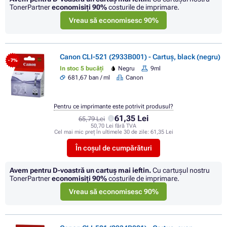
TonerPartner
economisiţi
90%
costurile de imprimare.
Vreau să economisesc 90%
Canon CLI-521 (2933B001) - Cartuș, black (negru)
- 7%
In stoc 5 bucăți
Negru
9ml
681,67 ban / ml
Canon
Pentru ce imprimante este potrivit produsul?
61,35 Lei
65,79 Lei
50,70 Lei fără TVA
Cel mai mic preț în ultimele 30 de zile:
61,35 Lei
În coșul de cumpărături
Avem pentru D-voastră un cartuș mai ieftin.
Cu cartuşul nostru
TonerPartner
economisiţi
90%
costurile de imprimare.
Vreau să economisesc 90%