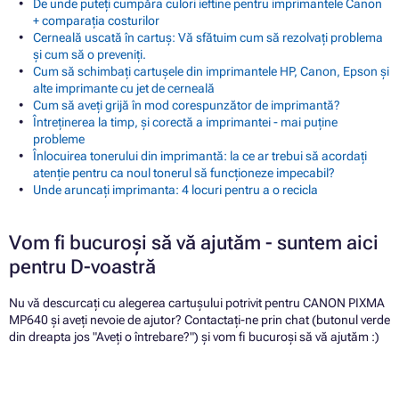
De unde puteți cumpăra culori ieftine pentru imprimantele Canon
+ comparația costurilor
Cerneală uscată în cartuș: Vă sfătuim cum să rezolvați problema
și cum să o preveniți.
Cum să schimbați cartușele din imprimantele HP, Canon, Epson și
alte imprimante cu jet de cerneală
Cum să aveți grijă în mod corespunzător de imprimantă?
Întreținerea la timp, și corectă a imprimantei - mai puține
probleme
Înlocuirea tonerului din imprimantă: la ce ar trebui să acordați
atenție pentru ca noul tonerul să funcționeze impecabil?
Unde aruncați imprimanta: 4 locuri pentru a o recicla
Vom fi bucuroși să vă ajutăm - suntem aici
pentru D-voastră
Nu vă descurcați cu alegerea cartușului potrivit pentru CANON PIXMA
MP640 și aveți nevoie de ajutor? Contactați-ne prin chat (butonul verde
din dreapta jos "Aveți o întrebare?") și vom fi bucuroși să vă ajutăm :)