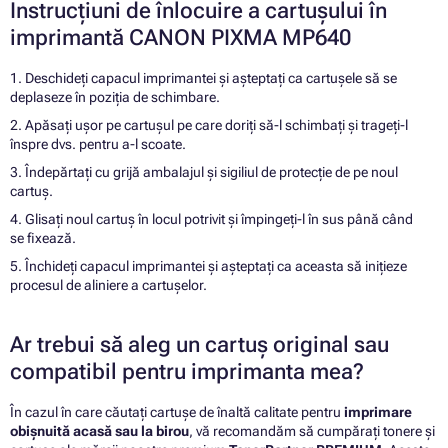
Instrucțiuni de înlocuire a cartușului în
imprimantă CANON PIXMA MP640
1. Deschideți capacul imprimantei și așteptați ca cartușele să se
deplaseze în poziția de schimbare.
2. Apăsați ușor pe cartușul pe care doriți să-l schimbați și trageți-l
înspre dvs. pentru a-l scoate.
3. Îndepărtați cu grijă ambalajul și sigiliul de protecție de pe noul
cartuș.
4. Glisați noul cartuș în locul potrivit și împingeți-l în sus până când
se fixează.
5. Închideți capacul imprimantei și așteptați ca aceasta să inițieze
procesul de aliniere a cartușelor.
Ar trebui să aleg un cartuș original sau
compatibil pentru imprimanta mea?
În cazul în care căutați cartușe de înaltă calitate pentru
imprimare
obișnuită acasă sau la birou
, vă recomandăm să cumpărați tonere și