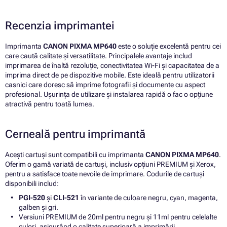
Recenzia imprimantei
Imprimanta
CANON PIXMA MP640
este o soluție excelentă pentru cei
care caută calitate și versatilitate. Principalele avantaje includ
imprimarea de înaltă rezoluție, conectivitatea Wi-Fi și capacitatea de a
imprima direct de pe dispozitive mobile. Este ideală pentru utilizatorii
casnici care doresc să imprime fotografii și documente cu aspect
profesional. Ușurința de utilizare și instalarea rapidă o fac o opțiune
atractivă pentru toată lumea.
Cerneală pentru imprimantă
Acești cartuși sunt compatibili cu imprimanta
CANON PIXMA MP640
.
Oferim o gamă variată de cartuși, inclusiv opțiuni PREMIUM și Xerox,
pentru a satisface toate nevoile de imprimare. Codurile de cartuși
disponibili includ:
PGI-520
și
CLI-521
în variante de culoare negru, cyan, magenta,
galben și gri.
Versiuni PREMIUM de 20ml pentru negru și 11ml pentru celelalte
culori, asigurând o calitate superioară a imprimării.