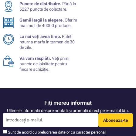
Puncte de distribuire.
Până la
5227 puncte de colectare.
Gamă largă la alegere.
Oferim
mai mult de 40000 produse.
La noi veți avea timp.
Puteți
returna marfa în termen de 30
de zile.
Vă vom răsplăti.
Veți primi
puncte de loialitate pentru
fiecare achiziție.
Fiți mereu informat
Ultimele informații despre noutati și promoții direct pe e-mailul tău.
Aboneaza-te
Sunt de acord cu prelucrarea
datelor cu caracter personal