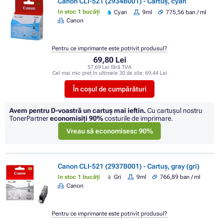
Canon CLI-521 (2934B001) - Cartuș, cyan
In stoc 1 bucăți
Cyan
9ml
775,56 ban / ml
Canon
Pentru ce imprimante este potrivit produsul?
69,80 Lei
57,69 Lei fără TVA
Cel mai mic preț în ultimele 30 de zile:
69,44 Lei
În coșul de cumpărături
Avem pentru D-voastră un cartuș mai ieftin.
Cu cartuşul nostru
TonerPartner
economisiţi
90%
costurile de imprimare.
Vreau să economisesc 90%
Canon CLI-521 (2937B001) - Cartuș, gray (gri)
In stoc 1 bucăți
Gri
9ml
766,89 ban / ml
Canon
Pentru ce imprimante este potrivit produsul?