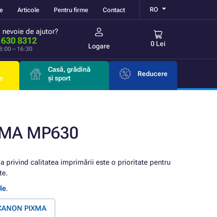
RO
re
Articole
Pentru firme
Contact
i nevoie de ajutor?
 630 8312
0 Lei
Logare
 8:00 – 16:30
Casă, grădină
Reducere
e
și sport
XMA MP630
ia privind calitatea imprimării este o prioritate pentru
te.
le
.
e CANON PIXMA