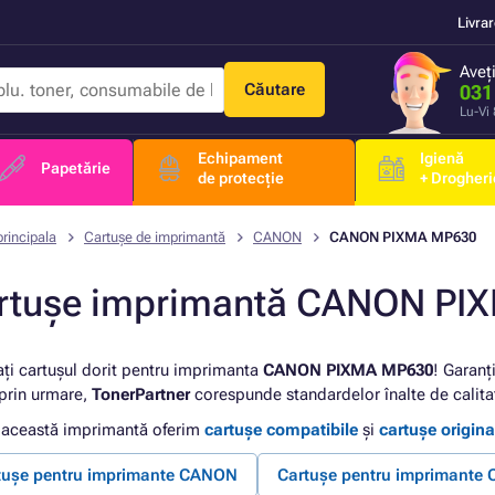
Livra
Aveț
Căutare
031
Lu-Vi
Echipament
Igienă
Papetărie
de protecție
+ Drogheri
rincipala
Cartușe de imprimantă
CANON
CANON PIXMA MP630
rtușe imprimantă CANON PI
ați cartușul dorit pentru imprimanta
CANON PIXMA MP630
! Garanț
 prin urmare,
TonerPartner
corespunde standardelor înalte de calita
 această imprimantă oferim
cartușe compatibile
și
cartușe origina
tușe pentru imprimante CANON
Cartușe pentru imprimant