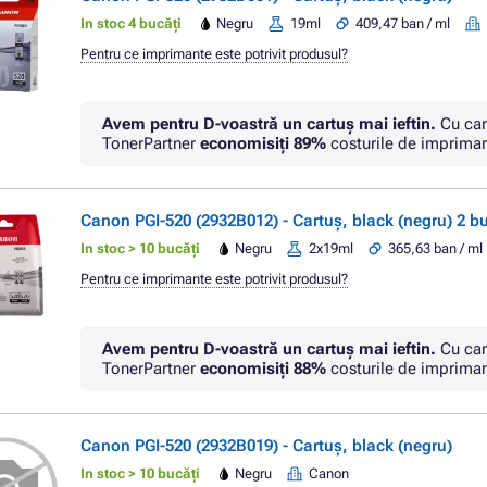
In stoc 4 bucăți
Negru
19ml
409,47 ban / ml
Pentru ce imprimante este potrivit produsul?
Avem pentru D-voastră un cartuș mai ieftin.
Cu car
TonerPartner
economisiţi
89%
costurile de imprimar
Canon PGI-520 (2932B012) - Cartuș, black (negru) 2 bu
In stoc > 10 bucăți
Negru
2x19ml
365,63 ban / ml
Pentru ce imprimante este potrivit produsul?
Avem pentru D-voastră un cartuș mai ieftin.
Cu car
TonerPartner
economisiţi
88%
costurile de imprimar
Canon PGI-520 (2932B019) - Cartuș, black (negru)
In stoc > 10 bucăți
Negru
Canon