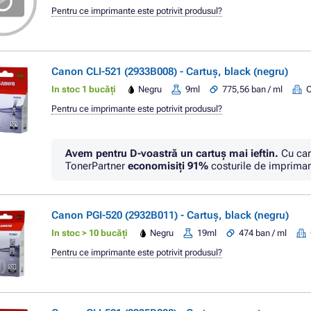
Pentru ce imprimante este potrivit produsul?
Canon CLI-521 (2933B008) - Cartuș, black (negru)
In stoc 1 bucăți
Negru
9ml
775,56 ban / ml
Pentru ce imprimante este potrivit produsul?
Avem pentru D-voastră un cartuș mai ieftin.
Cu car
TonerPartner
economisiţi
91%
costurile de imprimar
Canon PGI-520 (2932B011) - Cartuș, black (negru)
In stoc > 10 bucăți
Negru
19ml
474 ban / ml
Pentru ce imprimante este potrivit produsul?