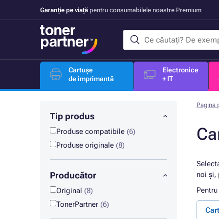
Garanție pe viață
pentru consumabilele noastre Premium
Cartușe
Electronice
de imprimantă
+ IT
Pagina p
Tip produs
Ca
Produse compatibile
(6)
Produse originale
(8)
Select
Producător
noi și,
Pentru
Original
(8)
TonerPartner
(6)
Car