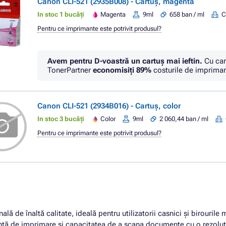
Canon CLI-521 (2935B008) - Cartuș, magenta
In stoc 1 bucăți
Magenta
9ml
658 ban / ml
C
Pentru ce imprimante este potrivit produsul?
Avem pentru D-voastră un cartuș mai ieftin.
Cu car
TonerPartner
economisiţi
89%
costurile de imprimar
Canon CLI-521 (2934B016) - Cartuș, color
In stoc 3 bucăți
Color
9ml
2 060,44 ban / ml
Pentru ce imprimante este potrivit produsul?
ă de înaltă calitate, ideală pentru utilizatorii casnici și birourile 
antă de imprimare și capacitatea de a scana documente cu o rezoluție