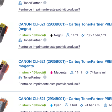
TonerPartner
Pentru ce imprimante este potrivit produsul?
CANON CLI-521 (2933B001) - Cartuș TonerPartner PR
(negru)
In stoc > 10 bucăți
Negru
11ml
70,27 ban / ml
TonerPartner
Pentru ce imprimante este potrivit produsul?
CANON CLI-521 (2935B001) - Cartuș TonerPartner PR
magenta
In stoc > 10 bucăți
Magenta
11ml
74 ban / ml
TonerPartner
Pentru ce imprimante este potrivit produsul?
CANON CLI-521 (2934B001) - Cartuș TonerPartner PR
In stoc > 10 bucăți
Cyan
11ml
74 ban / ml
To