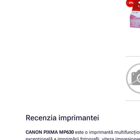
- 2%
Recenzia imprimantei
CANON PIXMA MP630
este o imprimantă multifuncțional
excepțională a imprimării fotografii, viteza impresion