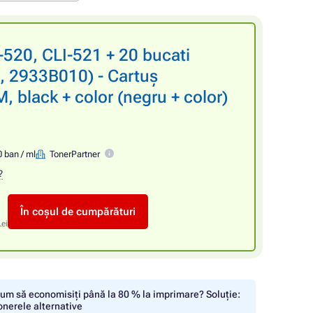
520, CLI-521 + 20 bucati
, 2933B010) - Cartuș
 black + color (negru + color)
 ban / ml
TonerPartner
?
În coșul de cumpărături
Lei
um să economisiți până la 80 % la imprimare? Soluție:
onerele alternative