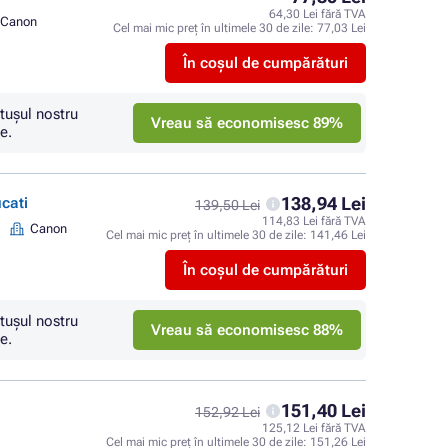
64,30 Lei fără TVA
Canon
Cel mai mic preț în ultimele 30 de zile:
77,03 Lei
În coșul de cumpărături
tuşul nostru
Vreau să economisesc 89%
e.
138,94 Lei
cati
139,50 Lei
114,83 Lei fără TVA
Canon
Cel mai mic preț în ultimele 30 de zile:
141,46 Lei
În coșul de cumpărături
tuşul nostru
Vreau să economisesc 88%
e.
151,40 Lei
152,92 Lei
125,12 Lei fără TVA
Cel mai mic preț în ultimele 30 de zile:
151,26 Lei