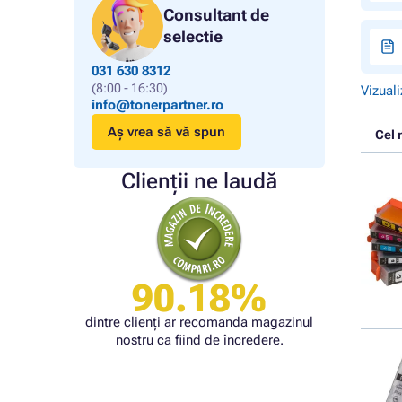
Consultant de
selectie
031 630 8312
(8:00 - 16:30)
Vizuali
info@tonerpartner.ro
Aș vrea să vă spun
Cel 
Clienții ne laudă
90.18%
dintre clienți ar recomanda magazinul
nostru ca fiind de încredere.