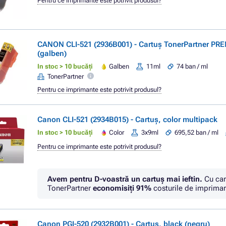
Pentru ce imprimante este potrivit produsul?
CANON CLI-521 (2936B001) - Cartuș TonerPartner PR
(galben)
In stoc > 10 bucăți
Galben
11ml
74 ban / ml
TonerPartner
Pentru ce imprimante este potrivit produsul?
Canon CLI-521 (2934B015) - Cartuș, color multipack
In stoc > 10 bucăți
Color
3x9ml
695,52 ban / ml
Pentru ce imprimante este potrivit produsul?
Avem pentru D-voastră un cartuș mai ieftin.
Cu car
TonerPartner
economisiţi
91%
costurile de imprimar
Canon PGI-520 (2932B001) - Cartuș, black (negru)