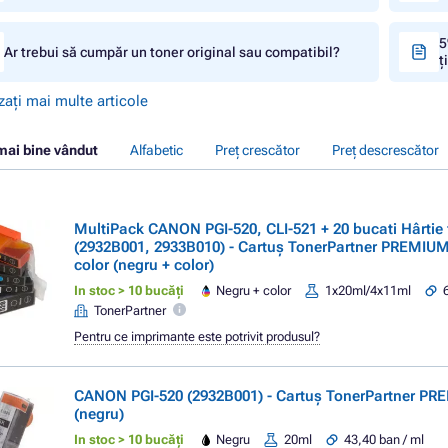
5
Ar trebui să cumpăr un toner original sau compatibil?
ț
zați mai multe articole
mai bine vândut
Alfabetic
Preț crescător
Preț descrescător
MultiPack CANON PGI-520, CLI-521 + 20 bucati Hârtie 
(2932B001, 2933B010) - Cartuș TonerPartner PREMIUM
color (negru + color)
In stoc > 10 bucăți
Negru + color
1x20ml/4x11ml
TonerPartner
Pentru ce imprimante este potrivit produsul?
CANON PGI-520 (2932B001) - Cartuș TonerPartner PR
(negru)
In stoc > 10 bucăți
Negru
20ml
43,40 ban / ml