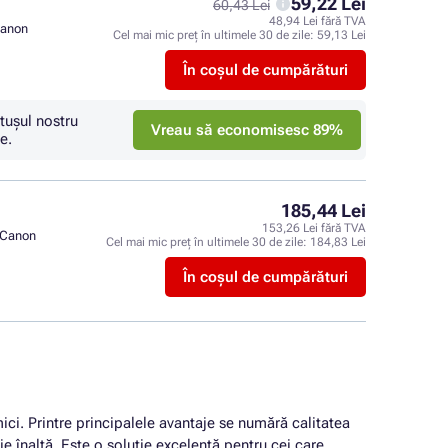
59,22 Lei
60,43 Lei
48,94 Lei fără TVA
anon
Cel mai mic preț în ultimele 30 de zile:
59,13 Lei
În coșul de cumpărături
tuşul nostru
Vreau să economisesc 89%
e.
185,44 Lei
153,26 Lei fără TVA
Canon
Cel mai mic preț în ultimele 30 de zile:
184,83 Lei
În coșul de cumpărături
mici. Printre principalele avantaje se numără calitatea
 înaltă. Este o soluție excelentă pentru cei care