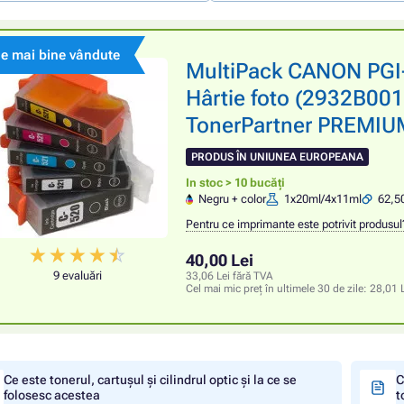
le mai bine vândute
MultiPack CANON PGI-
Hârtie foto (2932B001
TonerPartner PREMIUM,
PRODUS ÎN UNIUNEA EUROPEANA
In stoc > 10 bucăți
Negru + color
1x20ml/4x11ml
62,50
Pentru ce imprimante este potrivit produsul
40,00 Lei
9 evaluări
33,06 Lei fără TVA
Cel mai mic preț în ultimele 30 de zile:
28,01 
Ce este tonerul, cartușul și cilindrul optic și la ce se
C
folosesc acestea
t