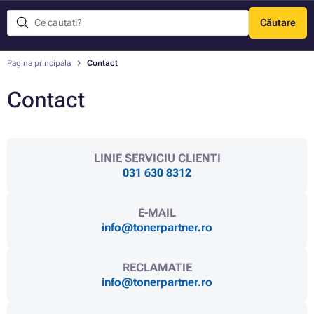
Căutare
Meniu
Pagina principala
Contact
Contact
LINIE SERVICIU CLIENTI
031 630 8312
E-MAIL
info@tonerpartner.ro
RECLAMATIE
info@tonerpartner.ro