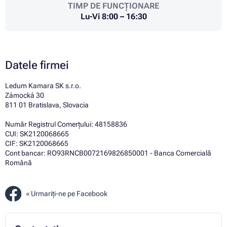
TIMP DE FUNCȚIONARE
Lu-Vi 8:00 – 16:30
Datele firmei
Ledum Kamara SK s.r.o.
Zámocká 30
811 01 Bratislava, Slovacia
Număr Registrul Comerțului: 48158836
CUI: SK2120068665
CIF: SK2120068665
Cont bancar: RO93RNCB0072169826850001 - Banca Comercială
Română
«
Urmariți-ne pe Facebook