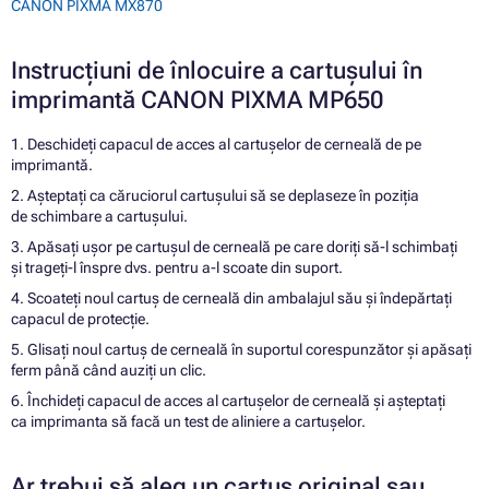
CANON PIXMA MX870
Instrucțiuni de înlocuire a cartușului în
imprimantă CANON PIXMA MP650
1. Deschideți capacul de acces al cartușelor de cerneală de pe
imprimantă.
2. Așteptați ca căruciorul cartușului să se deplaseze în poziția
de schimbare a cartușului.
3. Apăsați ușor pe cartușul de cerneală pe care doriți să-l schimbați
și trageți-l înspre dvs. pentru a-l scoate din suport.
4. Scoateți noul cartuș de cerneală din ambalajul său și îndepărtați
capacul de protecție.
5. Glisați noul cartuș de cerneală în suportul corespunzător și apăsați
ferm până când auziți un clic.
6. Închideți capacul de acces al cartușelor de cerneală și așteptați
ca imprimanta să facă un test de aliniere a cartușelor.
Ar trebui să aleg un cartuș original sau