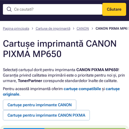
Căutare
Meniu
Pagina principala
Cartușe de imprimantă
CANON
CANON PIXMA MP6
Cartușe imprimantă CANON
PIXMA MP650
Selectați cartușul dorit pentru imprimanta
CANON PIXMA MP650
!
Garanția privind calitatea imprimării este o prioritate pentru noi și, prin
urmare,
TonerPartner
corespunde standardelor înalte de calitate.
Pentru această imprimantă oferim
cartușe compatibile
și
cartușe
originale
.
Cartușe pentru imprimante CANON
Cartușe pentru imprimante CANON PIXMA