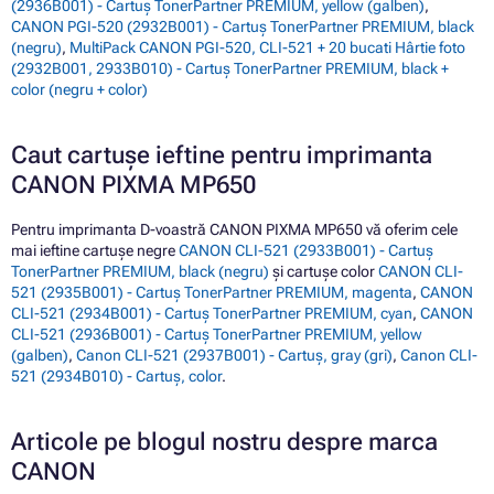
(2936B001) - Cartuș TonerPartner PREMIUM, yellow (galben)
,
CANON PGI-520 (2932B001) - Cartuș TonerPartner PREMIUM, black
(negru)
,
MultiPack CANON PGI-520, CLI-521 + 20 bucati Hârtie foto
(2932B001, 2933B010) - Cartuș TonerPartner PREMIUM, black +
color (negru + color)
Caut cartușe ieftine pentru imprimanta
CANON PIXMA MP650
Pentru imprimanta D-voastră CANON PIXMA MP650 vă oferim cele
mai ieftine cartușe negre
CANON CLI-521 (2933B001) - Cartuș
TonerPartner PREMIUM, black (negru)
și cartușe color
CANON CLI-
521 (2935B001) - Cartuș TonerPartner PREMIUM, magenta
,
CANON
CLI-521 (2934B001) - Cartuș TonerPartner PREMIUM, cyan
,
CANON
CLI-521 (2936B001) - Cartuș TonerPartner PREMIUM, yellow
(galben)
,
Canon CLI-521 (2937B001) - Cartuș, gray (gri)
,
Canon CLI-
521 (2934B010) - Cartuș, color
.
Articole pe blogul nostru despre marca
CANON