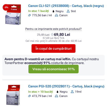
Canon CLI-521 (2933B008) - Cartuș, black (negru)
- 3%
In stoc 1 bucăți
Negru
9ml
775,56 ban / ml
Canon
Pentru ce imprimante este potrivit produsul?
69,80 Lei
71,91 Lei
57,69 Lei fără TVA
Cel mai mic preț în ultimele 30 de zile:
68,95 Lei
În coșul de cumpărături
Avem pentru D-voastră un cartuș mai ieftin.
Cu cartuşul nostru
TonerPartner
economisiţi
91%
costurile de imprimare.
Vreau să economisesc 91%
Canon PGI-520 (2932B011) - Cartuș, black (negru)
In stoc > 10 bucăți
Negru
19ml
473,79 ban / ml
Canon