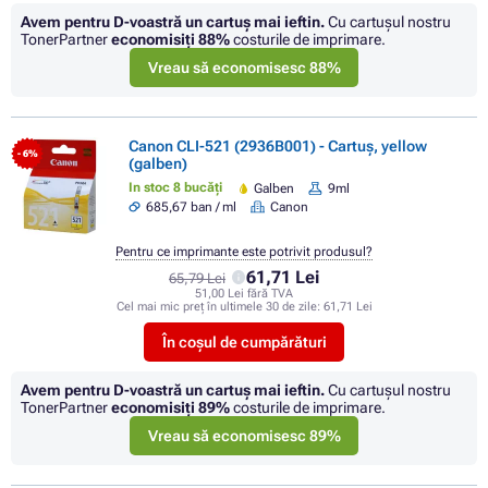
Avem pentru D-voastră un cartuș mai ieftin.
Cu cartuşul nostru
TonerPartner
economisiţi
88%
costurile de imprimare.
Vreau să economisesc 88%
Canon CLI-521 (2936B001) - Cartuș, yellow
- 6%
(galben)
In stoc 8 bucăți
Galben
9ml
685,67 ban / ml
Canon
Pentru ce imprimante este potrivit produsul?
61,71 Lei
65,79 Lei
51,00 Lei fără TVA
Cel mai mic preț în ultimele 30 de zile:
61,71 Lei
În coșul de cumpărături
Avem pentru D-voastră un cartuș mai ieftin.
Cu cartuşul nostru
TonerPartner
economisiţi
89%
costurile de imprimare.
Vreau să economisesc 89%