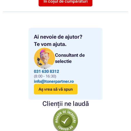
În coșul de cumpărături
Ai nevoie de ajutor?
Te vom ajuta.
Consultant de
selectie
031 630 8312
(8:00 - 16:30)
info@tonerpartner.ro
Aș vrea să vă spun
Clienții ne laudă