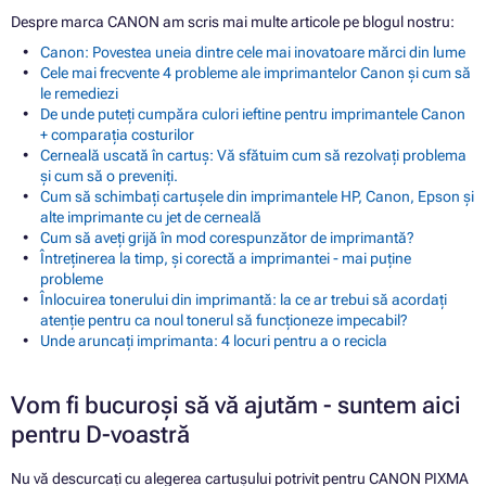
Despre marca CANON am scris mai multe articole pe blogul nostru:
Canon: Povestea uneia dintre cele mai inovatoare mărci din lume
Cele mai frecvente 4 probleme ale imprimantelor Canon și cum să
le remediezi
De unde puteți cumpăra culori ieftine pentru imprimantele Canon
+ comparația costurilor
Cerneală uscată în cartuș: Vă sfătuim cum să rezolvați problema
și cum să o preveniți.
Cum să schimbați cartușele din imprimantele HP, Canon, Epson și
alte imprimante cu jet de cerneală
Cum să aveți grijă în mod corespunzător de imprimantă?
Întreținerea la timp, și corectă a imprimantei - mai puține
probleme
Înlocuirea tonerului din imprimantă: la ce ar trebui să acordați
atenție pentru ca noul tonerul să funcționeze impecabil?
Unde aruncați imprimanta: 4 locuri pentru a o recicla
Vom fi bucuroși să vă ajutăm - suntem aici
pentru D-voastră
Nu vă descurcați cu alegerea cartușului potrivit pentru CANON PIXMA