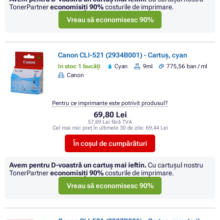
TonerPartner
economisiţi
90%
costurile de imprimare.
Vreau să economisesc 90%
Canon CLI-521 (2934B001) - Cartuș, cyan
In stoc 1 bucăți
Cyan
9ml
775,56 ban / ml
Canon
Pentru ce imprimante este potrivit produsul?
69,80 Lei
57,69 Lei fără TVA
Cel mai mic preț în ultimele 30 de zile:
69,44 Lei
În coșul de cumpărături
Avem pentru D-voastră un cartuș mai ieftin.
Cu cartuşul nostru
TonerPartner
economisiţi
90%
costurile de imprimare.
Vreau să economisesc 90%