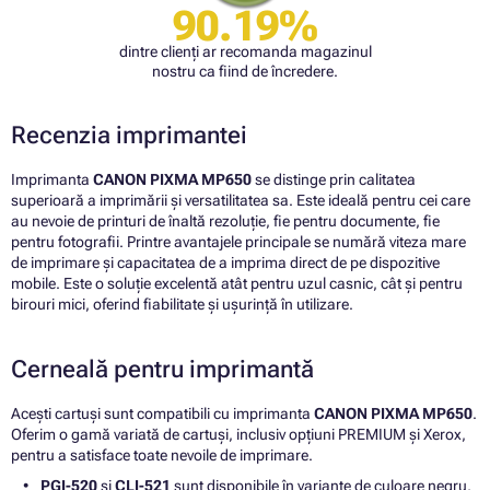
90.19%
dintre clienți ar recomanda magazinul
nostru ca fiind de încredere.
Recenzia imprimantei
Imprimanta
CANON PIXMA MP650
se distinge prin calitatea
superioară a imprimării și versatilitatea sa. Este ideală pentru cei care
au nevoie de printuri de înaltă rezoluție, fie pentru documente, fie
pentru fotografii. Printre avantajele principale se numără viteza mare
de imprimare și capacitatea de a imprima direct de pe dispozitive
mobile. Este o soluție excelentă atât pentru uzul casnic, cât și pentru
birouri mici, oferind fiabilitate și ușurință în utilizare.
Cerneală pentru imprimantă
Acești cartuși sunt compatibili cu imprimanta
CANON PIXMA MP650
.
Oferim o gamă variată de cartuși, inclusiv opțiuni PREMIUM și Xerox,
pentru a satisface toate nevoile de imprimare.
PGI-520
și
CLI-521
sunt disponibile în variante de culoare negru,