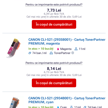
Pentru ce imprimante este potrivit produsul?
7,73 Lei
6,39 Lei fără TVA
Cel mai mic preț în ultimele 30 de zile:
5,69 Lei
În coșul de cumpărături
CANON CLI-521 (2935B001) - Cartuș TonerPartner
PREMIUM, magenta
In stoc > 10 bucăți
Magenta
11ml
74 ban / ml
TonerPartner
Pentru ce imprimante este potrivit produsul?
8,14 Lei
6,73 Lei fără TVA
Cel mai mic preț în ultimele 30 de zile:
5,69 Lei
În coșul de cumpărături
CANON CLI-521 (2934B001) - Cartuș TonerPartner
PREMIUM, cyan
In stoc > 10 bucăți
Cyan
11ml
74 ban / ml