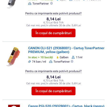
TonerPartner
Pentru ce imprimante este potrivit produsul?
8,14 Lei
6,73 Lei fără TVA
Cel mai mic preț în ultimele 30 de zile:
5,69 Lei
În coșul de cumpărături
CANON CLI-521 (2936B001) - Cartuș TonerPartner
PREMIUM, yellow (galben)
In stoc > 10 bucăți
Galben
11ml
74 ban / ml
TonerPartner
Pentru ce imprimante este potrivit produsul?
8,14 Lei
6,73 Lei fără TVA
Cel mai mic preț în ultimele 30 de zile:
5,69 Lei
În coșul de cumpărături
Canon PGI-520 (2932B001) - Cartuș, black (negru)