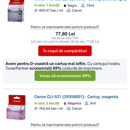
In stoc 1 bucăți
Negru
19ml
409,47 ban / ml
Canon
Pentru ce imprimante este potrivit produsul?
77,80 Lei
64,30 Lei fără TVA
Cel mai mic preț în ultimele 30 de zile:
77,03 Lei
În coșul de cumpărături
Avem pentru D-voastră un cartuș mai ieftin.
Cu cartuşul nostru
TonerPartner
economisiţi
89%
costurile de imprimare.
Vreau să economisesc 89%
Canon CLI-521 (2935B001) - Cartuș, magenta
In stoc 2 bucăți
Magenta
9ml
764,44 ban / ml
Canon
Pentru ce imprimante este potrivit produsul?