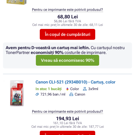
Pentru ce imprimante este potrivit produsul?
68,80 Lei
56,86 Lei fără TVA
Cel mai mic preț în ultimele 30 de zile:
68,11 Lei
În coșul de cumpărături
Avem pentru D-voastră un cartuș mai ieftin.
Cu cartuşul nostru
TonerPartner
economisiţi
90%
costurile de imprimare.
Vreau să economisesc 90%
Canon CLI-521 (2934B010) - Cartuș, color
In stoc 1 bucăți
Color
3x9ml
721,96 ban / ml
Canon
Pentru ce imprimante este potrivit produsul?
194,93 Lei
161,10 Lei fără TVA
Cel mai mic preț în ultimele 30 de zile:
187,77 Lei