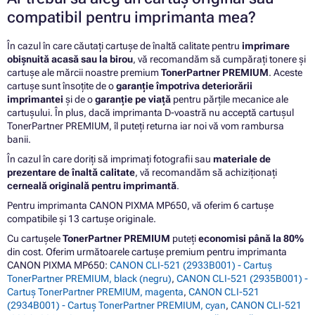
compatibil pentru imprimanta mea?
În cazul în care căutați cartușe de înaltă calitate pentru
imprimare
obișnuită acasă sau la birou
, vă recomandăm să cumpărați tonere și
cartușe ale mărcii noastre premium
TonerPartner PREMIUM
. Aceste
cartușe sunt însoțite de o
garanție împotriva deteriorării
imprimantei
și de o
garanție pe viață
pentru părțile mecanice ale
cartușului. În plus, dacă imprimanta D-voastră nu acceptă cartușul
TonerPartner PREMIUM, îl puteți returna iar noi vă vom rambursa
banii.
În cazul în care doriți să imprimați fotografii sau
materiale de
prezentare de înaltă calitate
, vă recomandăm să achiziționați
cerneală originală pentru imprimantă
.
Pentru imprimanta CANON PIXMA MP650, vă oferim 6 cartușe
compatibile și 13 cartușe originale.
Cu cartușele
TonerPartner PREMIUM
puteți
economisi până la 80%
din cost. Oferim următoarele cartușe premium pentru imprimanta
CANON PIXMA MP650:
CANON CLI-521 (2933B001) - Cartuș
TonerPartner PREMIUM, black (negru)
,
CANON CLI-521 (2935B001) -
Cartuș TonerPartner PREMIUM, magenta
,
CANON CLI-521
(2934B001) - Cartuș TonerPartner PREMIUM, cyan
,
CANON CLI-521