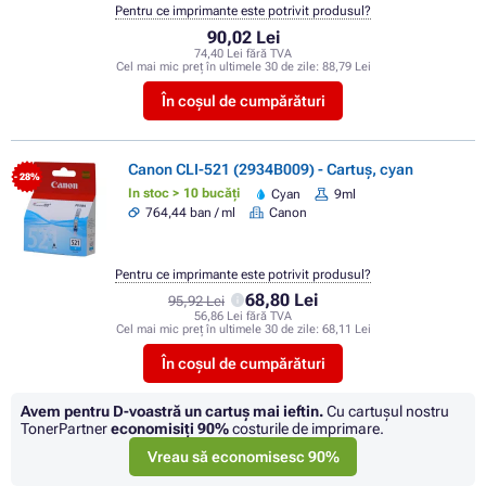
Pentru ce imprimante este potrivit produsul?
90,02 Lei
74,40 Lei fără TVA
Cel mai mic preț în ultimele 30 de zile:
88,79 Lei
În coșul de cumpărături
Canon CLI-521 (2934B009) - Cartuș, cyan
- 28%
In stoc > 10 bucăți
Cyan
9ml
764,44 ban / ml
Canon
Pentru ce imprimante este potrivit produsul?
68,80 Lei
95,92 Lei
56,86 Lei fără TVA
Cel mai mic preț în ultimele 30 de zile:
68,11 Lei
În coșul de cumpărături
Avem pentru D-voastră un cartuș mai ieftin.
Cu cartuşul nostru
TonerPartner
economisiţi
90%
costurile de imprimare.
Vreau să economisesc 90%