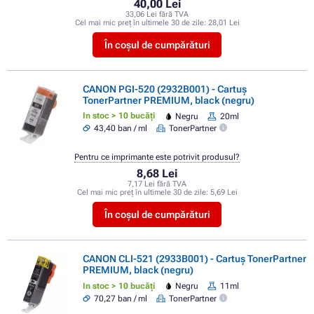
40,00 Lei
33,06 Lei fără TVA
Cel mai mic preț în ultimele 30 de zile:
28,01 Lei
În coșul de cumpărături
CANON PGI-520 (2932B001) - Cartuș
TonerPartner PREMIUM, black (negru)
In stoc > 10 bucăți
Negru
20ml
43,40 ban / ml
TonerPartner
Pentru ce imprimante este potrivit produsul?
8,68 Lei
7,17 Lei fără TVA
Cel mai mic preț în ultimele 30 de zile:
5,69 Lei
În coșul de cumpărături
CANON CLI-521 (2933B001) - Cartuș TonerPartner
PREMIUM, black (negru)
In stoc > 10 bucăți
Negru
11ml
70,27 ban / ml
TonerPartner