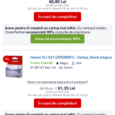
68,80 Lei
56,86 Lei fără TVA
Cel mai mic preț în ultimele 30 de zile:
67,55 Lei
În coșul de cumpărături
Avem pentru D-voastră un cartuș mai ieftin.
Cu cartuşul nostru
TonerPartner
economisiţi
90%
costurile de imprimare.
Vreau să economisesc 90%
Canon CLI-521 (2933B001) - Cartuș, black (negru)
- 7%
In stoc 5 bucăți
Negru
9ml
681,67 ban / ml
Canon
Pentru ce imprimante este potrivit produsul?
61,35 Lei
65,79 Lei
50,70 Lei fără TVA
Cel mai mic preț în ultimele 30 de zile:
61,35 Lei
În coșul de cumpărături
Avem pentru D-voastră un cartuș mai ieftin.
Cu cartuşul nostru