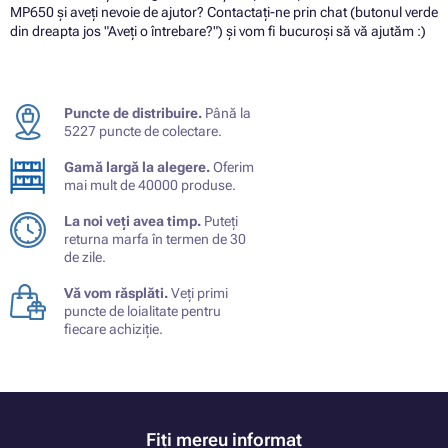
MP650 și aveți nevoie de ajutor? Contactați-ne prin chat (butonul verde
din dreapta jos "Aveți o întrebare?") și vom fi bucuroși să vă ajutăm :)
Puncte de distribuire.
Până la
5227 puncte de colectare.
Gamă largă la alegere.
Oferim
mai mult de 40000 produse.
La noi veți avea timp.
Puteți
returna marfa în termen de 30
de zile.
Vă vom răsplăti.
Veți primi
puncte de loialitate pentru
fiecare achiziție.
Fiți mereu informat