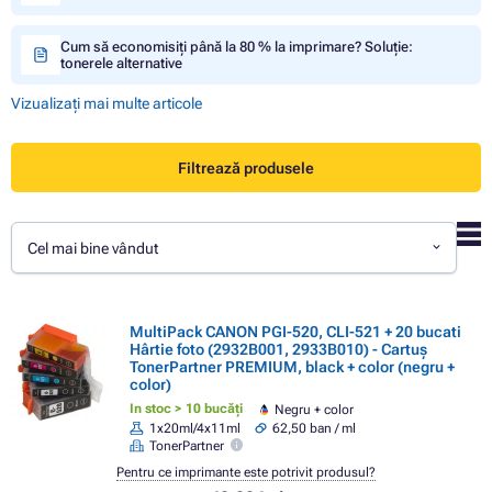
Cum să economisiți până la 80 % la imprimare? Soluție:
tonerele alternative
Vizualizați mai multe articole
Filtrează produsele
Cel mai bine vândut
MultiPack CANON PGI-520, CLI-521 + 20 bucati
Hârtie foto (2932B001, 2933B010) - Cartuș
TonerPartner PREMIUM, black + color (negru +
color)
In stoc > 10 bucăți
Negru + color
1x20ml/4x11ml
62,50 ban / ml
TonerPartner
Pentru ce imprimante este potrivit produsul?