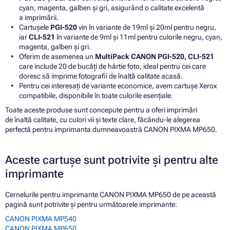
cyan, magenta, galben și gri, asigurând o calitate excelentă
a imprimării.
Cartușele
PGI-520
vin în variante de 19ml și 20ml pentru negru,
iar
CLI-521
în variante de 9ml și 11ml pentru culorile negru, cyan,
magenta, galben și gri.
Oferim de asemenea un
MultiPack CANON PGI-520, CLI-521
care include 20 de bucăți de hârtie foto, ideal pentru cei care
doresc să imprime fotografii de înaltă calitate acasă.
Pentru cei interesați de variante economice, avem cartușe Xerox
compatibile, disponibile în toate culorile esențiale.
Toate aceste produse sunt concepute pentru a oferi imprimări
de înaltă calitate, cu culori vii și texte clare, făcându-le alegerea
perfectă pentru imprimanta dumneavoastră CANON PIXMA MP650.
Aceste cartușe sunt potrivite și pentru alte
imprimante
Cernelurile pentru imprimante CANON PIXMA MP650 de pe această
pagină sunt potrivite și pentru următoarele imprimante:
CANON PIXMA MP540
CANON PIXMA MP650