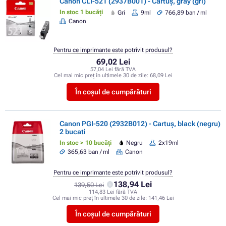
Canon CLI-521 (2937B001) - Cartuș, gray (gri)
In stoc 1 bucăți
Gri
9ml
766,89 ban / ml
Canon
Pentru ce imprimante este potrivit produsul?
69,02 Lei
57,04 Lei fără TVA
Cel mai mic preț în ultimele 30 de zile:
68,09 Lei
În coșul de cumpărături
Canon PGI-520 (2932B012) - Cartuș, black (negru)
2 bucati
In stoc > 10 bucăți
Negru
2x19ml
365,63 ban / ml
Canon
Pentru ce imprimante este potrivit produsul?
138,94 Lei
139,50 Lei
114,83 Lei fără TVA
Cel mai mic preț în ultimele 30 de zile:
141,46 Lei
În coșul de cumpărături