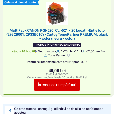
Cele mai bine vândute
MultiPack CANON PGI-520, CLI-521 + 20 bucati Hârtie foto
(2932B001, 2933B010) - Cartuș TonerPartner PREMIUM, black
+ color (negru + color)
PRODUS ÎN UNIUNEA EUROPEANA
In stoc > 10 bucăți
Negru + color
1x20ml/4x11ml
62,50 ban / ml
TonerPartner
Pentru ce imprimante este potrivit produsul?
40,00 Lei
33,06 Lei fără TVA
Cel mai mic preț în ultimele 30 de zile:
28,01 Lei
În coșul de cumpărături
Ce este tonerul, cartușul și cilindrul optic și la ce se folosesc
acestea