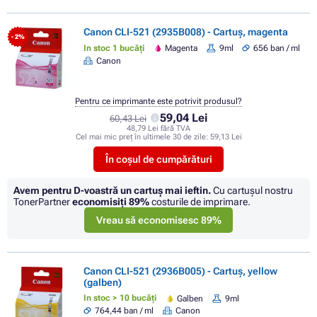
Canon CLI-521 (2935B008) - Cartuș, magenta
- 2%
In stoc 1 bucăți
Magenta
9ml
656 ban / ml
Canon
Pentru ce imprimante este potrivit produsul?
59,04 Lei
60,43 Lei
48,79 Lei fără TVA
Cel mai mic preț în ultimele 30 de zile:
59,13 Lei
În coșul de cumpărături
Avem pentru D-voastră un cartuș mai ieftin.
Cu cartuşul nostru
TonerPartner
economisiţi
89%
costurile de imprimare.
Vreau să economisesc 89%
Canon CLI-521 (2936B005) - Cartuș, yellow
(galben)
In stoc > 10 bucăți
Galben
9ml
764,44 ban / ml
Canon