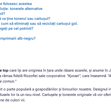
 se folosesc acestea
ție: tonerele alternative
il?
 va ține tonerul sau cartușul?
cum să eliminați sau să reciclați cartușul gol.
geți pe cel potrivit?
 imprimarii alb-negru?
e top
care își are originea în țara unde răsare soarele, și anume în 
 a rămas fidelă filozofiei sale corporative
"Kyosei"
, care înseamnă
"A
le comun."
it o parte populară a gospodăriilor și birourilor noastre. Designul 
sele lor la un nou nivel. Cartușele și tonerele originale vă vor oferi
e de culori vii.