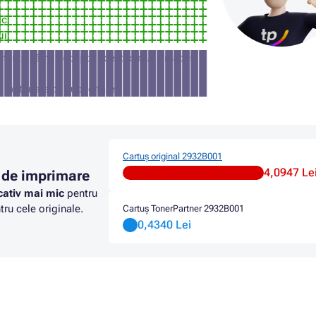
ic
ui
manta să nu accepte acest cartuș (în acest
a materialelor publicitare
Cartuș original 2932B001
4,0947 Le
 de imprimare
cativ mai mic
pentru
ru cele originale.
Cartuș TonerPartner 2932B001
0,4340 Lei