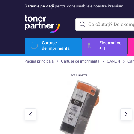
Garanție pe viață
pentru consumabilele noastre Premium
Cartușe
Electronice
de imprimantă
+ IT
Pagina principala
Cartușe de imprimantă
CANON
Can
Foto ilustrativa