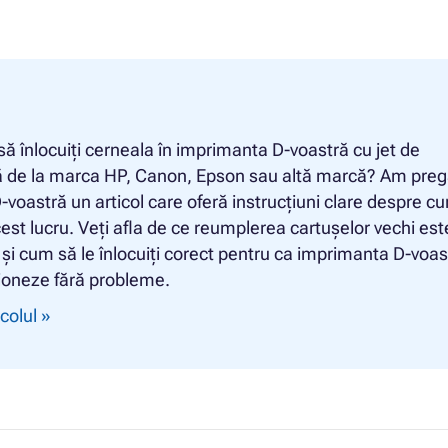
să înlocuiți cerneala în imprimanta D-voastră cu jet de
ă de la marca HP, Canon, Epson sau altă marcă? Am preg
-voastră un articol care oferă instrucțiuni clare despre c
cest lucru. Veți afla de ce reumplerea cartușelor vechi est
 și cum să le înlocuiți corect pentru ca imprimanta D-voas
ioneze fără probleme.
icolul »