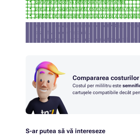
garanție împotriva deteriorării imprimantei
prețul per pagină tipărită este semnificativ mai m
calitate de imprimare identică cu cea a originalul
există o probabilitate de aproximativ 3% ca impri
caz, vă vom returna banii).
nu este potrivit pentru imprimarea fotografiilor și 
Compararea costurilor
Costul per mililitru este
semnifi
cartușele compatibile decât pent
S-ar putea să vă intereseze