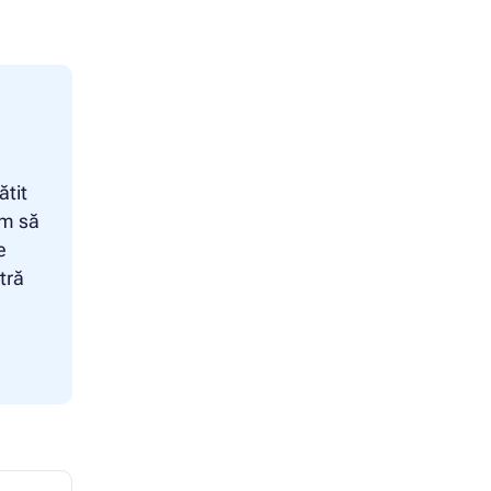
ătit
um să
e
tră