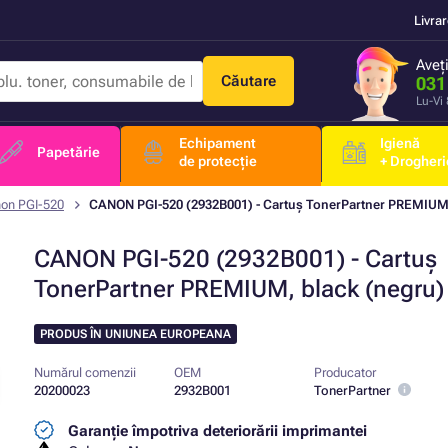
Livra
Aveț
Căutare
031
Lu-Vi
Echipament
Igienă
Papetărie
de protecție
+ Drogheri
on PGI-520
CANON PGI-520 (2932B001) - Cartuș TonerPartner PREMIUM,
CANON PGI-520 (2932B001) - Cartuș
TonerPartner PREMIUM, black (negru)
PRODUS ÎN UNIUNEA EUROPEANA
Numărul comenzii
OEM
Producator
20200023
2932B001
TonerPartner
Garanție împotriva deteriorării imprimantei