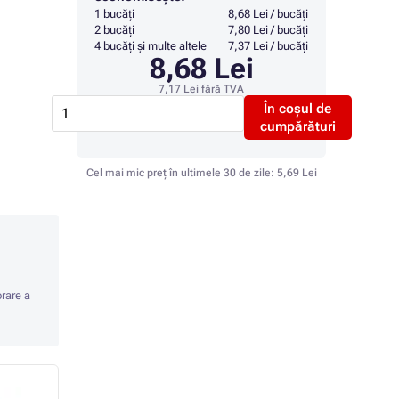
1 bucăți
8,68 Lei / bucăți
2 bucăți
7,80 Lei / bucăți
4 bucăți și multe altele
7,37 Lei / bucăți
8,68 Lei
7,17 Lei
fără TVA
În coșul de
cumpărături
Cel mai mic preț în ultimele 30 de zile:
5,69 Lei
orare a