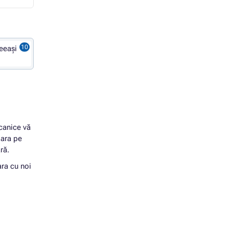
eeași
canice vă
para pe
ră.
ara cu noi