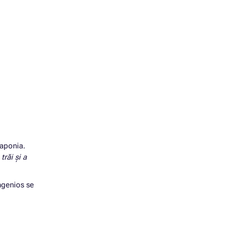
Japonia.
 trăi și a
ingenios se