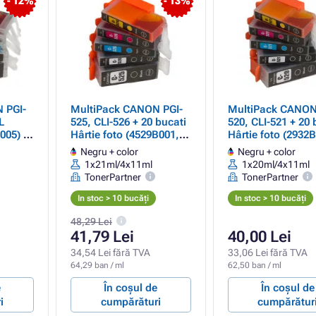
- 12%
- 13%
 PGI-
MultiPack CANON PGI-
MultiPack CANON
L
525, CLI-526 + 20 bucati
520, CLI-521 + 20 bucati
005) -
Hârtie foto (4529B001,
Hârtie foto (2932
ner
4540B017) - Cartuș
2933B010) - Cartu
Negru + color
Negru + color
 color
TonerPartner PREMIUM,
TonerPartner PR
1x21ml/4x11ml
1x20ml/4x11ml
black + color (negru +
black + color (neg
TonerPartner
TonerPartner
color)
color)
In stoc > 10 bucăți
In stoc > 10 bucăți
48,29 Lei
41,79 Lei
40,00 Lei
34,54 Lei fără TVA
33,06 Lei fără TVA
64,29 ban / ml
62,50 ban / ml
e
În coșul de
În coșul de
i
cumpărături
cumpărătur