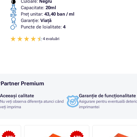
Culoare:
Negru
Capacitate:
20ml
Preț unitar:
43,40 ban / ml
Garanţie:
Viaţă
Puncte de loialitate:
4
4 evaluări
erPartner Premium
Aceeași calitate
Garanție de funcționalitate
Nu veți observa diferența atunci când
Asigurare pentru eventuală deteri
veți imprima
imprimantei