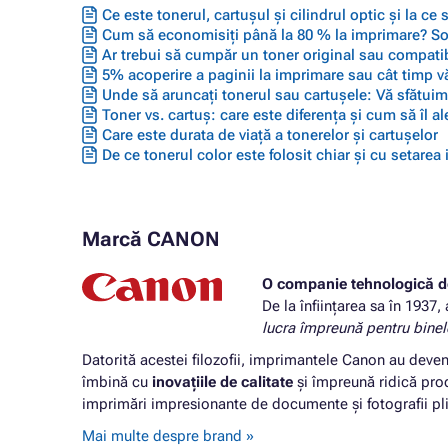
Ce este tonerul, cartușul și cilindrul optic și la ce
Cum să economisiți până la 80 % la imprimare? Solu
Ar trebui să cumpăr un toner original sau compatib
5% acoperire a paginii la imprimare sau cât timp vă
Unde să aruncați tonerul sau cartușele: Vă sfătuim 
Toner vs. cartuș: care este diferența și cum să îl ale
Care este durata de viață a tonerelor și cartușelor
De ce tonerul color este folosit chiar și cu setarea
Marcă CANON
O companie tehnologică d
De la înființarea sa în 1937,
lucra împreună pentru bine
Datorită acestei filozofii, imprimantele Canon au deven
îmbină cu
inovațiile de calitate
și împreună ridică produ
imprimări impresionante de documente și fotografii plin
Mai multe despre brand »