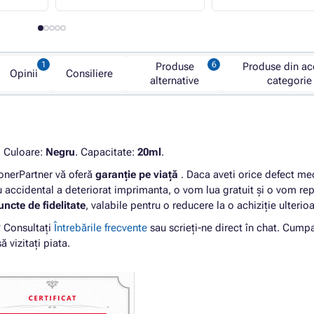
Produse
Produse din ac
Opinii
Consiliere
alternative
categorie
. Culoare:
Negru
. Capacitate:
20ml
.
nerPartner vă oferă
garanție pe viață
. Daca aveti orice defect me
 accidental a deteriorat imprimanta, o vom lua gratuit și o vom re
uncte de fidelitate
, valabile pentru o reducere la o achiziție ulterioa
? Consultați
Întrebările frecvente
sau scrieți-ne direct în chat. Cump
ă vizitați piata.