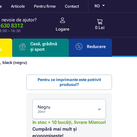
RO
re
Articole
Pentru firme
Contact
i nevoie de ajutor?
 630 8312
0 Lei
Logare
 8:00 – 16:30
Casă, grădină
Reducere
e
și sport
 black (negru)
Pentru ce imprimante este potrivit
produsul?
Negru
20ml
In stoc > 10 bucăți, livrare Miercuri
Cumpără mai mult și
economisește!