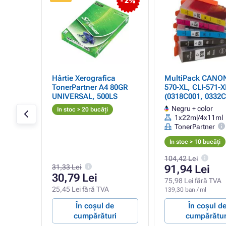
- 2%
Hârtie Xerografica
MultiPack CANON
uș,
TonerPartner A4 80GR
570-XL, CLI-571-X
UNIVERSAL, 500LS
(0318C001, 0332C
Cartuș TonerPart
anon
Negru + color
In stoc > 20 bucăți
PREMIUM, black +
1x22ml/4x11ml
(negru + color)
TonerPartner
In stoc > 10 bucăți
104,42 Lei
31,33 Lei
91,94 Lei
30,79 Lei
75,98 Lei fără TVA
25,45 Lei fără TVA
139,30 ban / ml
e
În coșul de
În coșul d
ri
cumpărături
cumpărătur