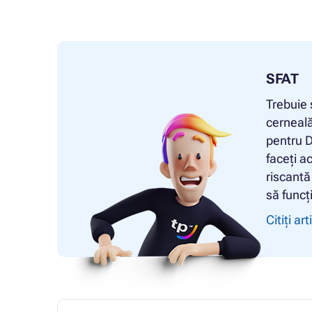
SFAT
Trebuie 
cerneal
pentru D
faceți a
riscantă
să funcț
Citiți art