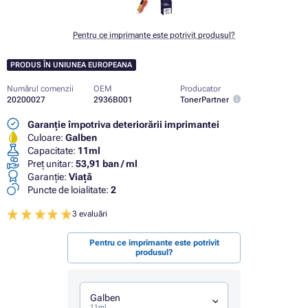
Pentru ce imprimante este potrivit produsul?
PRODUS ÎN UNIUNEA EUROPEANA
Numărul comenzii
OEM
Producator
20200027
2936B001
TonerPartner
Garanție împotriva deteriorării imprimantei
Culoare:
Galben
Capacitate:
11ml
Preț unitar:
53,91 ban / ml
Garanţie:
Viaţă
Puncte de loialitate:
2
3 evaluări
Pentru ce imprimante este potrivit
produsul?
Galben
11ml