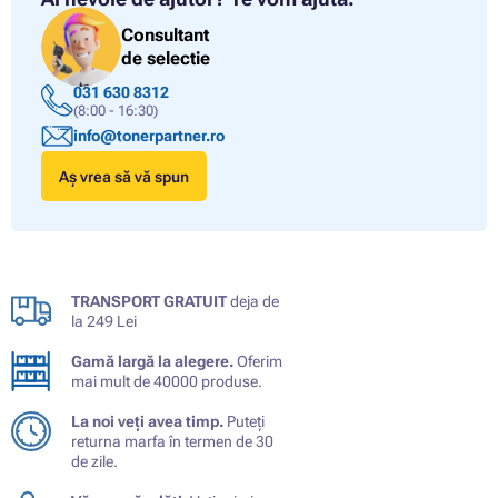
Consultant
de selectie
031 630 8312
(8:00 - 16:30)
info@tonerpartner.ro
Aș vrea să vă spun
TRANSPORT GRATUIT
deja de
la 249 Lei
Gamă largă la alegere.
Oferim
mai mult de 40000 produse.
La noi veți avea timp.
Puteți
returna marfa în termen de 30
de zile.