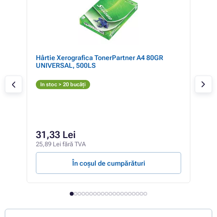
Hârtie Xerografica TonerPartner A4 80GR
Mul
UNIVERSAL, 500LS
(03
PRE
Ne
In stoc > 20 bucăți
T
In 
104,
44
31,33 Lei
36,8
25,89 Lei fără TVA
67,61
În coșul de cumpărături