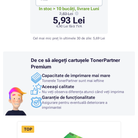
In stoc > 10 bucăți, livrare Luni
7,83 Lei
5,93 Lei
4,90 Lei
fără TVA
Cel mai mic preț în ultimele 30 de zile:
5,69 Lei
De ce să alegeți cartușele TonerPartner
Premium
Capacitate de imprimare mai mare
Tonerele TonerPartner sunt mai ieftine
Aceeași calitate
Nu veți observa diferența atunci când veți imprima
Garanție de funcționalitate
Asigurare pentru eventuală deteriorare a
imprimantei
TOP