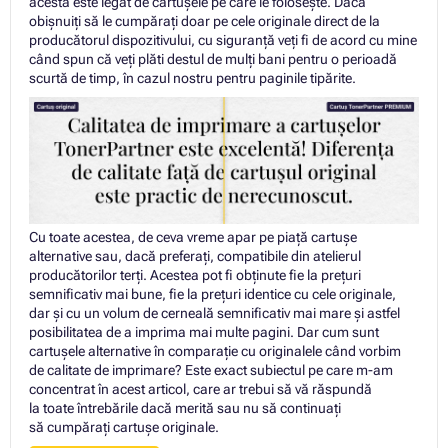
acesta este legat de cartușele pe care le folosește. Dacă
obișnuiți să le cumpărați doar pe cele originale direct de la
producătorul dispozitivului, cu siguranță veți fi de acord cu mine
când spun că veți plăti destul de mulți bani pentru o perioadă
scurtă de timp, în cazul nostru pentru paginile tipărite.
Cu toate acestea, de ceva vreme apar pe piață cartușe
alternative sau, dacă preferați, compatibile din atelierul
producătorilor terți. Acestea pot fi obținute fie la prețuri
semnificativ mai bune, fie la prețuri identice cu cele originale,
dar și cu un volum de cerneală semnificativ mai mare și astfel
posibilitatea de a imprima mai multe pagini. Dar cum sunt
cartușele alternative în comparație cu originalele când vorbim
de calitate de imprimare? Este exact subiectul pe care m-am
concentrat în acest articol, care ar trebui să vă răspundă
la toate întrebările dacă merită sau nu să continuați
să cumpărați cartuşe originale.