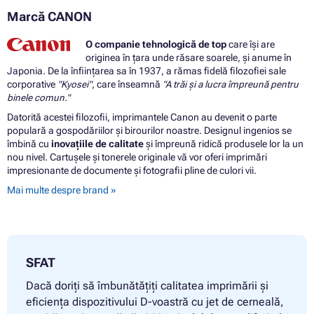
Marcă CANON
O companie tehnologică de top
care își are
originea în țara unde răsare soarele, și anume în
Japonia. De la înființarea sa în 1937, a rămas fidelă filozofiei sale
corporative
"Kyosei"
, care înseamnă
"A trăi și a lucra împreună pentru
binele comun."
Datorită acestei filozofii, imprimantele Canon au devenit o parte
populară a gospodăriilor și birourilor noastre. Designul ingenios se
îmbină cu
inovațiile de calitate
și împreună ridică produsele lor la un
nou nivel. Cartușele și tonerele originale vă vor oferi imprimări
impresionante de documente și fotografii pline de culori vii.
Mai multe despre brand »
SFAT
Dacă doriți să îmbunătățiți calitatea imprimării și
eficiența dispozitivului D-voastră cu jet de cerneală,