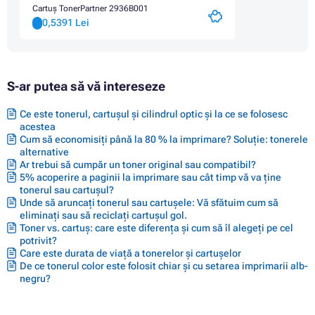
Cartuș TonerPartner 2936B001
0,5391 Lei
S-ar putea să vă intereseze
Ce este tonerul, cartușul și cilindrul optic și la ce se folosesc
acestea
Cum să economisiți până la 80 % la imprimare? Soluție: tonerele
alternative
Ar trebui să cumpăr un toner original sau compatibil?
5% acoperire a paginii la imprimare sau cât timp vă va ține
tonerul sau cartușul?
Unde să aruncați tonerul sau cartușele: Vă sfătuim cum să
eliminați sau să reciclați cartușul gol.
Toner vs. cartuș: care este diferența și cum să îl alegeți pe cel
potrivit?
Care este durata de viață a tonerelor și cartușelor
De ce tonerul color este folosit chiar și cu setarea imprimarii alb-
negru?