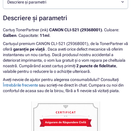
Descriere și parametri
Descriere și parametri
Cartuș TonerPartner (ink)
CANON CLI-521 (2936B001)
. Culoare:
Galben
. Capacitate:
11ml
.
Cartușul premium CANON CLI-521 (2936B001), de la TonerPartner vă
oferă
garanție pe viață
. Daca aveti orice defect mecanice vă oferim
instantaneu un nou cartuș. Dacă produsul nostru accidental a
deteriorat imprimanta, o vom lua gratuit și o vom repara pe cheltuiala
noastră. Cumpărând acest cartuș primiți
2 puncte de fidelitate
,
valabile pentru o reducere la o achiziție ulterioară.
Aveți nevoie de ajutor pentru alegerea consumabilului? Consultați
Întrebările frecvente
sau scrieți-ne direct în chat. Cumpara cu noi din
confortul de acasa sau de la birou, fără a fi nevoie să vizitați piata.