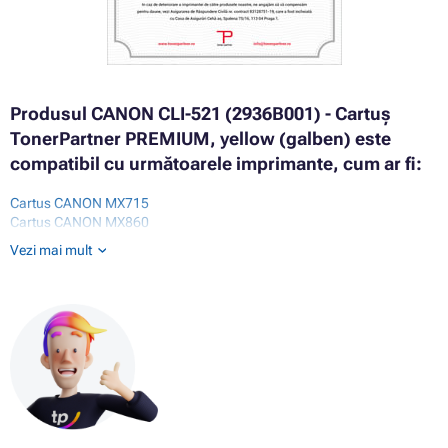
Produsul CANON CLI-521 (2936B001) - Cartuș
TonerPartner PREMIUM, yellow (galben) este
compatibil cu următoarele imprimante, cum ar fi:
Cartus CANON MX715
Cartus CANON MX860
Cartus CANON MX870
Vezi mai mult
Cartus CANON MX880
Cartus CANON MX885
Cartus CANON PIXMA IP3600
Cartus CANON PIXMA IP3600 SERIES
Cartus CANON PIXMA IP4600
Cartus CANON PIXMA IP4600 SERIES
Cartus CANON PIXMA IP4600X
Cartus CANON PIXMA IP4700
Cartus CANON PIXMA MP540
Cartus CANON PIXMA MP550