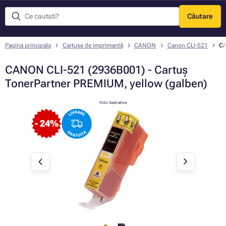
Căutare
Meniu
Pagina principala
Cartușe de imprimantă
CANON
Canon CLI-521
CA
CANON CLI-521 (2936B001) - Cartuș
TonerPartner PREMIUM, yellow (galben)
Foto ilustrativa
- 24%