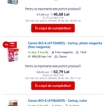
Pentru ce imprimante este potrivit produsul?
45,68 Lei
57,98 Lei
37,75 Lei fără TVA
Cel mai mic preț în ultimele 30 de zile:
45,83 Lei
În coșul de cumpărături
Canon BCI-6 (4710A002) - Cartuș, photo magenta
- 1%
(foto magenta)
In stoc 2 bucăți
Foto magenta
13ml
406,08 ban / ml
Canon
Pentru ce imprimante este potrivit produsul?
52,79 Lei
53,51 Lei
43,63 Lei fără TVA
Cel mai mic preț în ultimele 30 de zile:
45,11 Lei
În coșul de cumpărături
Canon BCI-6 (4706A029) - Cartuș, color
In stoc 5 bucăți
Color
3x13ml