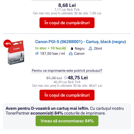
8,68 Lei
7,17 Lei fără TVA
Cel mai mic preț în ultimele 30 de zile:
7,05 Lei
În coșul de cumpărături
Canon PGI-5 (0628B001) - Cartuș, black (negru)
- 40%
In stoc > 10 bucăți
Negru
26ml
187,50 ban / ml
Canon
Pentru ce imprimante este potrivit produsul?
48,75 Lei
81,36 Lei
40,29 Lei fără TVA
Cel mai mic preț în ultimele 30 de zile:
48,61 Lei
În coșul de cumpărături
Avem pentru D-voastră un cartuș mai ieftin.
Cu cartuşul nostru
TonerPartner
economisiţi
84%
costurile de imprimare.
Vreau să economisesc 84%