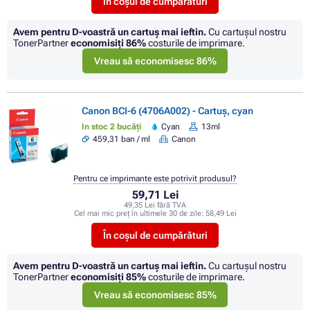
În coșul de cumpărături
Avem pentru D-voastră un cartuș mai ieftin.
Cu cartuşul nostru
TonerPartner
economisiţi
86%
costurile de imprimare.
Vreau să economisesc 86%
Canon BCI-6 (4706A002) - Cartuș, cyan
In stoc 2 bucăți
Cyan
13ml
459,31 ban / ml
Canon
Pentru ce imprimante este potrivit produsul?
59,71 Lei
49,35 Lei fără TVA
Cel mai mic preț în ultimele 30 de zile:
58,49 Lei
În coșul de cumpărături
Avem pentru D-voastră un cartuș mai ieftin.
Cu cartuşul nostru
TonerPartner
economisiţi
85%
costurile de imprimare.
Vreau să economisesc 85%