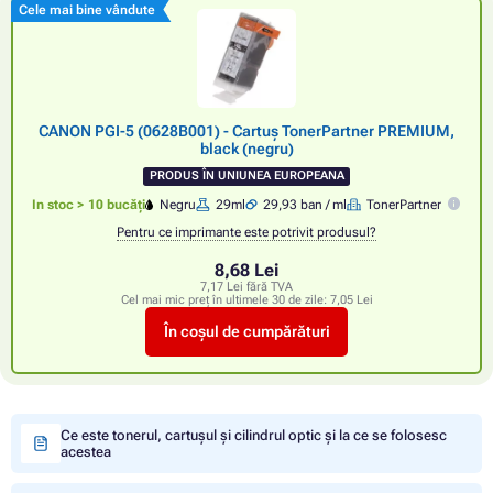
Cele mai bine vândute
CANON PGI-5 (0628B001) - Cartuș TonerPartner PREMIUM,
black (negru)
PRODUS ÎN UNIUNEA EUROPEANA
In stoc > 10 bucăți
Negru
29ml
29,93 ban / ml
TonerPartner
Pentru ce imprimante este potrivit produsul?
8,68 Lei
7,17 Lei fără TVA
Cel mai mic preț în ultimele 30 de zile:
7,05 Lei
În coșul de cumpărături
Ce este tonerul, cartușul și cilindrul optic și la ce se folosesc
acestea