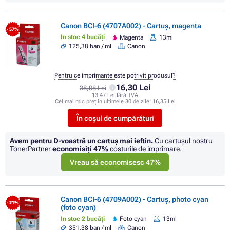
Canon BCI-6 (4707A002) - Cartuș, magenta
- 57%
In stoc 4 bucăți
Magenta
13ml
125,38 ban / ml
Canon
Pentru ce imprimante este potrivit produsul?
16,30 Lei
38,08 Lei
13,47 Lei fără TVA
Cel mai mic preț în ultimele 30 de zile:
16,35 Lei
În coșul de cumpărături
Avem pentru D-voastră un cartuș mai ieftin.
Cu cartuşul nostru
TonerPartner
economisiţi
47%
costurile de imprimare.
Vreau să economisesc 47%
Canon BCI-6 (4709A002) - Cartuș, photo cyan
- 21%
(foto cyan)
In stoc 2 bucăți
Foto cyan
13ml
351,38 ban / ml
Canon