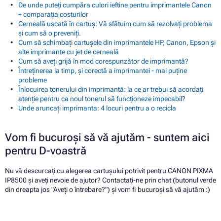
De unde puteți cumpăra culori ieftine pentru imprimantele Canon
+ comparația costurilor
Cerneală uscată în cartuș: Vă sfătuim cum să rezolvați problema
și cum să o preveniți.
Cum să schimbați cartușele din imprimantele HP, Canon, Epson și
alte imprimante cu jet de cerneală
Cum să aveți grijă în mod corespunzător de imprimantă?
Întreținerea la timp, și corectă a imprimantei - mai puține
probleme
Înlocuirea tonerului din imprimantă: la ce ar trebui să acordați
atenție pentru ca noul tonerul să funcționeze impecabil?
Unde aruncați imprimanta: 4 locuri pentru a o recicla
Vom fi bucuroși să vă ajutăm - suntem aici
pentru D-voastră
Nu vă descurcați cu alegerea cartușului potrivit pentru CANON PIXMA
IP8500 și aveți nevoie de ajutor? Contactați-ne prin chat (butonul verde
din dreapta jos "Aveți o întrebare?") și vom fi bucuroși să vă ajutăm :)