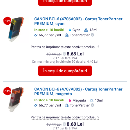
În coșul de cumpărături
CANON BCI-6 (4706A002) - Cartuș TonerPartner
- 17%
PREMIUM, cyan
In stoc > 10 bucăți
Cyan
13ml
66,77 ban / ml
TonerPartner
Pentru ce imprimante este potrivit produsul?
8,68 Lei
10,44 Lei
7,17 Lei fără TVA
Cel mai mic preț în ultimele 30 de zile:
4,40 Lei
În coșul de cumpărături
CANON BCI-6 (4707A002) - Cartuș TonerPartner
- 17%
PREMIUM, magenta
In stoc > 10 bucăți
Magenta
13ml
66,77 ban / ml
TonerPartner
Pentru ce imprimante este potrivit produsul?
8,68 Lei
10,44 Lei
7,17 Lei fără TVA