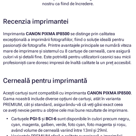
nostru ca fiind de încredere.
Recenzia imprimantei
Imprimanta
CANON PIXMA IP8500
se distinge prin calitatea
excepțională a imprimării fotografiilor, fiind o soluție ideală pentru
pasionații de fotografie. Printre avantajele principale se numără viteza
mare de imprimare și sistemul cu 8 cartușe de cerneală, care asigură
culori vii și detalii fine. Este potrivită pentru utilizatorii casnici sau micii
profesioniști care doresc impresii de înaltă calitate la un preț accesibil.
Cerneală pentru imprimantă
Acești cartuși sunt compatibili cu imprimanta
CANON PIXMA IP8500
.
Gama noastră include diverse opțiuni de cartuși, atât în varianta
PREMIUM, cât și standard, asigurându-vă că veți găsi exact ceea
ce aveți nevoie pentru a obține cele mai bune rezultate de imprimare.
Cartușele
PGI-5
și
BCI-6
sunt disponibile în culori precum negru,
cyan, magenta, galben, verde, foto cyan, foto magenta și roșu,
având volume de cerneală variind între 13ml și 29ml.
Variantele PREMIUM oferă o calitate superioară a imprimării,