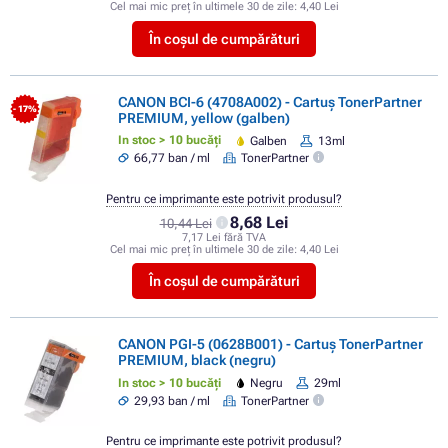
Cel mai mic preț în ultimele 30 de zile:
4,40 Lei
În coșul de cumpărături
CANON BCI-6 (4708A002) - Cartuș TonerPartner
- 17%
PREMIUM, yellow (galben)
In stoc > 10 bucăți
Galben
13ml
66,77 ban / ml
TonerPartner
Pentru ce imprimante este potrivit produsul?
8,68 Lei
10,44 Lei
7,17 Lei fără TVA
Cel mai mic preț în ultimele 30 de zile:
4,40 Lei
În coșul de cumpărături
CANON PGI-5 (0628B001) - Cartuș TonerPartner
PREMIUM, black (negru)
In stoc > 10 bucăți
Negru
29ml
29,93 ban / ml
TonerPartner
Pentru ce imprimante este potrivit produsul?