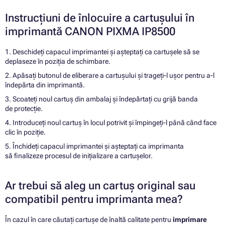
Instrucțiuni de înlocuire a cartușului în
imprimantă CANON PIXMA IP8500
1. Deschideți capacul imprimantei și așteptați ca cartușele să se
deplaseze în poziția de schimbare.
2. Apăsați butonul de eliberare a cartușului și trageți-l ușor pentru a-l
îndepărta din imprimantă.
3. Scoateți noul cartuș din ambalaj și îndepărtați cu grijă banda
de protecție.
4. Introduceți noul cartuș în locul potrivit și împingeți-l până când face
clic în poziție.
5. Închideți capacul imprimantei și așteptați ca imprimanta
să finalizeze procesul de inițializare a cartușelor.
Ar trebui să aleg un cartuș original sau
compatibil pentru imprimanta mea?
În cazul în care căutați cartușe de înaltă calitate pentru
imprimare