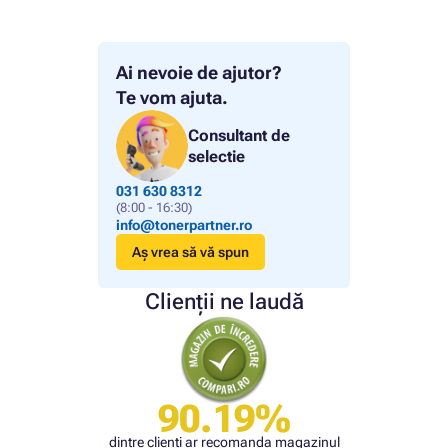
Ai nevoie de ajutor?
Te vom ajuta.
Consultant de
selectie
031 630 8312
(8:00 - 16:30)
info@tonerpartner.ro
Aș vrea să vă spun
Clienții ne laudă
90.19%
dintre clienți ar recomanda magazinul