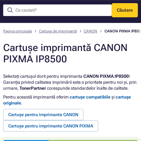
Căutare
Meniu
Pagina principala
Cartușe de imprimantă
CANON
CANON PIXMA IP850
Cartușe imprimantă CANON
PIXMA IP8500
Selectați cartușul dorit pentru imprimanta
CANON PIXMA IP8500
!
Garanția privind calitatea imprimării este o prioritate pentru noi și, prin
urmare,
TonerPartner
corespunde standardelor înalte de calitate.
Pentru această imprimantă oferim
cartușe compatibile
și
cartușe
originale
.
Cartușe pentru imprimante CANON
Cartușe pentru imprimante CANON PIXMA