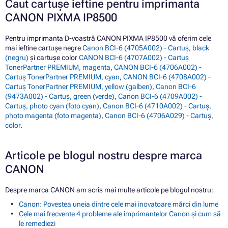
Caut cartușe ieftine pentru imprimanta
CANON PIXMA IP8500
Pentru imprimanta D-voastră CANON PIXMA IP8500 vă oferim cele
mai ieftine cartușe negre
Canon BCI-6 (4705A002) - Cartuș, black
(negru)
și cartușe color
CANON BCI-6 (4707A002) - Cartuș
TonerPartner PREMIUM, magenta
,
CANON BCI-6 (4706A002) -
Cartuș TonerPartner PREMIUM, cyan
,
CANON BCI-6 (4708A002) -
Cartuș TonerPartner PREMIUM, yellow (galben)
,
Canon BCI-6
(9473A002) - Cartuș, green (verde)
,
Canon BCI-6 (4709A002) -
Cartuș, photo cyan (foto cyan)
,
Canon BCI-6 (4710A002) - Cartuș,
photo magenta (foto magenta)
,
Canon BCI-6 (4706A029) - Cartuș,
color
.
Articole pe blogul nostru despre marca
CANON
Despre marca CANON am scris mai multe articole pe blogul nostru:
Canon: Povestea uneia dintre cele mai inovatoare mărci din lume
Cele mai frecvente 4 probleme ale imprimantelor Canon și cum să
le remediezi