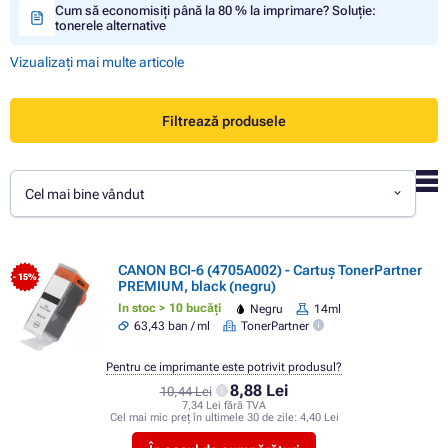
Cum să economisiți până la 80 % la imprimare? Soluție:
tonerele alternative
Vizualizați mai multe articole
Filtrează produsele
Cel mai bine vândut
CANON BCI-6 (4705A002) - Cartuș TonerPartner
- 15%
PREMIUM, black (negru)
In stoc > 10 bucăți
Negru
14ml
63,43 ban / ml
TonerPartner
Pentru ce imprimante este potrivit produsul?
8,88 Lei
10,44 Lei
7,34 Lei fără TVA
Cel mai mic preț în ultimele 30 de zile:
4,40 Lei