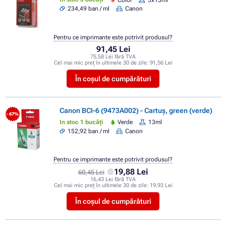
234,49 ban / ml
Canon
Pentru ce imprimante este potrivit produsul?
91,45 Lei
75,58 Lei fără TVA
Cel mai mic preț în ultimele 30 de zile:
91,56 Lei
În coșul de cumpărături
Canon BCI-6 (9473A002) - Cartuș, green (verde)
- 67%
In stoc 1 bucăți
Verde
13ml
152,92 ban / ml
Canon
Pentru ce imprimante este potrivit produsul?
19,88 Lei
60,45 Lei
16,43 Lei fără TVA
Cel mai mic preț în ultimele 30 de zile:
19,93 Lei
În coșul de cumpărături