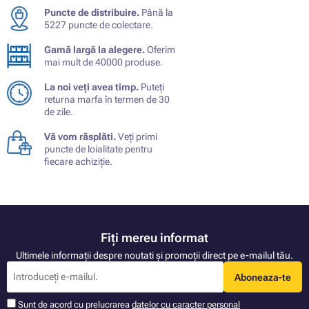
Puncte de distribuire.
Până la
5227 puncte de colectare.
Gamă largă la alegere.
Oferim
mai mult de 40000 produse.
La noi veți avea timp.
Puteți
returna marfa în termen de 30
de zile.
Vă vom răsplăti.
Veți primi
puncte de loialitate pentru
fiecare achiziție.
Fiți mereu informat
Ultimele informații despre noutati și promoții direct pe e-mailul tău.
Aboneaza-te
Sunt de acord cu prelucrarea
datelor cu caracter personal