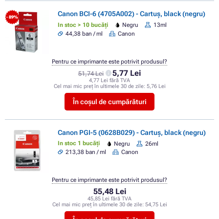
Canon BCI-6 (4705A002) - Cartuș, black (negru)
- 89%
In stoc > 10 bucăți
Negru
13ml
44,38 ban / ml
Canon
Pentru ce imprimante este potrivit produsul?
5,77 Lei
51,74 Lei
4,77 Lei fără TVA
Cel mai mic preț în ultimele 30 de zile:
5,76 Lei
În coșul de cumpărături
Canon PGI-5 (0628B029) - Cartuș, black (negru)
In stoc 1 bucăți
Negru
26ml
213,38 ban / ml
Canon
Pentru ce imprimante este potrivit produsul?
55,48 Lei
45,85 Lei fără TVA
Cel mai mic preț în ultimele 30 de zile:
54,75 Lei