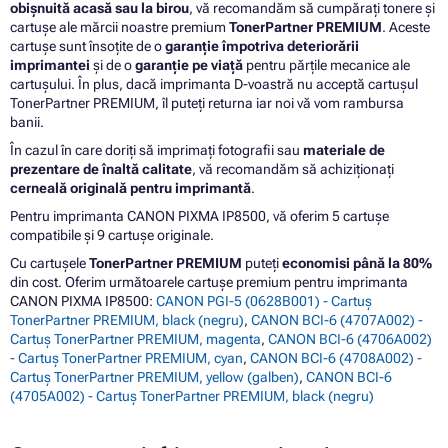
obișnuită acasă sau la birou
, vă recomandăm să cumpărați tonere și
cartușe ale mărcii noastre premium
TonerPartner PREMIUM
. Aceste
cartușe sunt însoțite de o
garanție împotriva deteriorării
imprimantei
și de o
garanție pe viață
pentru părțile mecanice ale
cartușului. În plus, dacă imprimanta D-voastră nu acceptă cartușul
TonerPartner PREMIUM, îl puteți returna iar noi vă vom rambursa
banii.
În cazul în care doriți să imprimați fotografii sau
materiale de
prezentare de înaltă calitate
, vă recomandăm să achiziționați
cerneală originală pentru imprimantă
.
Pentru imprimanta CANON PIXMA IP8500, vă oferim 5 cartușe
compatibile și 9 cartușe originale.
Cu cartușele
TonerPartner PREMIUM
puteți
economisi până la 80%
din cost. Oferim următoarele cartușe premium pentru imprimanta
CANON PIXMA IP8500:
CANON PGI-5 (0628B001) - Cartuș
TonerPartner PREMIUM, black (negru)
,
CANON BCI-6 (4707A002) -
Cartuș TonerPartner PREMIUM, magenta
,
CANON BCI-6 (4706A002)
- Cartuș TonerPartner PREMIUM, cyan
,
CANON BCI-6 (4708A002) -
Cartuș TonerPartner PREMIUM, yellow (galben)
,
CANON BCI-6
(4705A002) - Cartuș TonerPartner PREMIUM, black (negru)