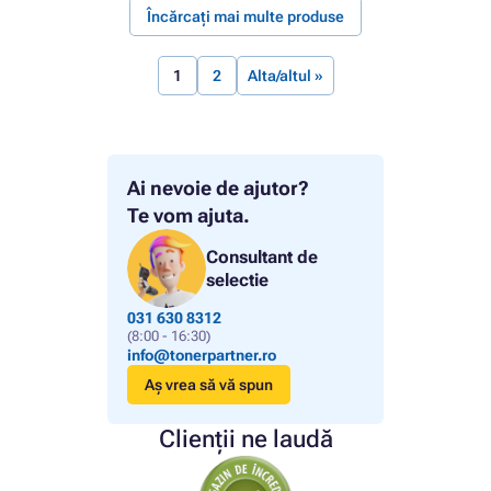
Încărcați mai multe produse
1
2
Alta/altul »
Ai nevoie de ajutor?
Te vom ajuta.
Consultant de
selectie
031 630 8312
(8:00 - 16:30)
info@tonerpartner.ro
Aș vrea să vă spun
Clienții ne laudă