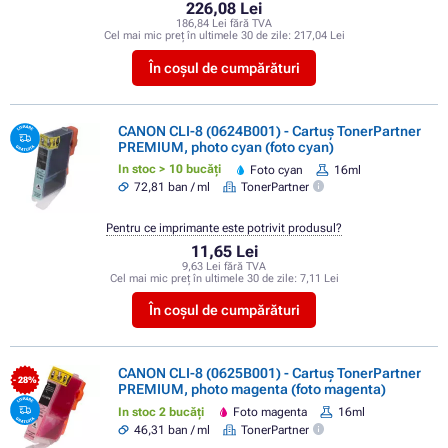
226,08 Lei
186,84 Lei fără TVA
Cel mai mic preț în ultimele 30 de zile:
217,04 Lei
În coșul de cumpărături
CANON CLI-8 (0624B001) - Cartuș TonerPartner
PREMIUM, photo cyan (foto cyan)
In stoc > 10 bucăți
Foto cyan
16ml
72,81 ban / ml
TonerPartner
Pentru ce imprimante este potrivit produsul?
11,65 Lei
9,63 Lei fără TVA
Cel mai mic preț în ultimele 30 de zile:
7,11 Lei
În coșul de cumpărături
CANON CLI-8 (0625B001) - Cartuș TonerPartner
- 28%
PREMIUM, photo magenta (foto magenta)
In stoc 2 bucăți
Foto magenta
16ml
46,31 ban / ml
TonerPartner