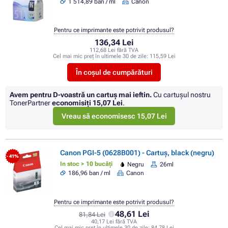
1 514,89 ban / ml
Canon
Pentru ce imprimante este potrivit produsul?
136,34 Lei
112,68 Lei fără TVA
Cel mai mic preț în ultimele 30 de zile:
115,59 Lei
În coșul de cumpărături
Avem pentru D-voastră un cartuș mai ieftin.
Cu cartuşul nostru
TonerPartner
economisiţi
15,07 Lei
.
Vreau să economisesc 15,07 Lei
Canon PGI-5 (0628B001) - Cartuș, black (negru)
- 41%
In stoc > 10 bucăți
Negru
26ml
186,96 ban / ml
Canon
Pentru ce imprimante este potrivit produsul?
48,61 Lei
81,84 Lei
40,17 Lei fără TVA
Cel mai mic preț în ultimele 30 de zile:
84,78 Lei