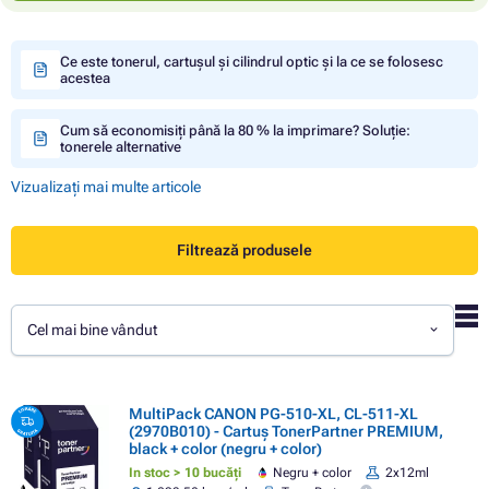
Ce este tonerul, cartușul și cilindrul optic și la ce se folosesc
acestea
Cum să economisiți până la 80 % la imprimare? Soluție:
tonerele alternative
Vizualizați mai multe articole
Filtrează produsele
Cel mai bine vândut
MultiPack CANON PG-510-XL, CL-511-XL
(2970B010) - Cartuș TonerPartner PREMIUM,
black + color (negru + color)
In stoc > 10 bucăți
Negru + color
2x12ml