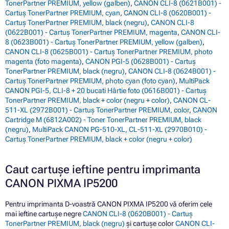
TonerPartner PREMIUM, yellow (galben)
,
CANON CLI-8 (0621B001) -
Cartuș TonerPartner PREMIUM, cyan
,
CANON CLI-8 (0620B001) -
Cartuș TonerPartner PREMIUM, black (negru)
,
CANON CLI-8
(0622B001) - Cartuș TonerPartner PREMIUM, magenta
,
CANON CLI-
8 (0623B001) - Cartuș TonerPartner PREMIUM, yellow (galben)
,
CANON CLI-8 (0625B001) - Cartuș TonerPartner PREMIUM, photo
magenta (foto magenta)
,
CANON PGI-5 (0628B001) - Cartuș
TonerPartner PREMIUM, black (negru)
,
CANON CLI-8 (0624B001) -
Cartuș TonerPartner PREMIUM, photo cyan (foto cyan)
,
MultiPack
CANON PGI-5, CLI-8 + 20 bucati Hârtie foto (0616B001) - Cartuș
TonerPartner PREMIUM, black + color (negru + color)
,
CANON CL-
511-XL (2972B001) - Cartuș TonerPartner PREMIUM, color
,
CANON
Cartridge M (6812A002) - Toner TonerPartner PREMIUM, black
(negru)
,
MultiPack CANON PG-510-XL, CL-511-XL (2970B010) -
Cartuș TonerPartner PREMIUM, black + color (negru + color)
Caut cartușe ieftine pentru imprimanta
CANON PIXMA IP5200
Pentru imprimanta D-voastră CANON PIXMA IP5200 vă oferim cele
mai ieftine cartușe negre
CANON CLI-8 (0620B001) - Cartuș
TonerPartner PREMIUM, black (negru)
și cartușe color
CANON CLI-