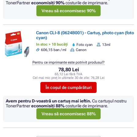
TonerPartner
economisiţi
90%
costurile de imprimare.
Vreau să economisesc 90%
Canon CLI-8 (0624B001) - Cartuș, photo cyan (foto
cyan)
In stoc > 10 bucăți
Foto cyan
13ml
606,15 ban / ml
Canon
Pentru ce imprimante este potrivit produsul?
78,80 Lei
65,12 Lei fără TVA
Cel mai mic preț în ultimele 30 de zile:
76,28 Lei
În coșul de cumpărături
Avem pentru D-voastră un cartuș mai ieftin.
Cu cartuşul nostru
TonerPartner
economisiţi
88%
costurile de imprimare.
Vreau să economisesc 88%