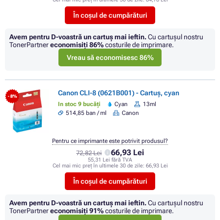
În coșul de cumpărături
Avem pentru D-voastră un cartuș mai ieftin.
Cu cartuşul nostru
TonerPartner
economisiţi
86%
costurile de imprimare.
Vreau să economisesc 86%
Canon CLI-8 (0621B001) - Cartuș, cyan
- 8%
In stoc 9 bucăți
Cyan
13ml
514,85 ban / ml
Canon
Pentru ce imprimante este potrivit produsul?
66,93 Lei
72,82 Lei
55,31 Lei fără TVA
Cel mai mic preț în ultimele 30 de zile:
66,93 Lei
În coșul de cumpărături
Avem pentru D-voastră un cartuș mai ieftin.
Cu cartuşul nostru
TonerPartner
economisiţi
91%
costurile de imprimare.