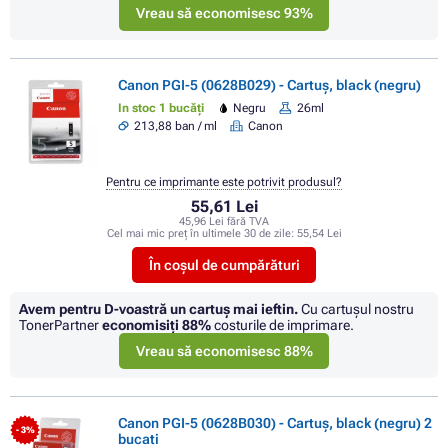
Vreau să economisesc 93%
Canon PGI-5 (0628B029) - Cartuș, black (negru)
In stoc 1 bucăți
Negru
26ml
213,88 ban / ml
Canon
Pentru ce imprimante este potrivit produsul?
55,61 Lei
45,96 Lei fără TVA
Cel mai mic preț în ultimele 30 de zile:
55,54 Lei
În coșul de cumpărături
Avem pentru D-voastră un cartuș mai ieftin.
Cu cartuşul nostru
TonerPartner
economisiţi
88%
costurile de imprimare.
Vreau să economisesc 88%
Canon PGI-5 (0628B030) - Cartuș, black (negru) 2
- 3%
bucati