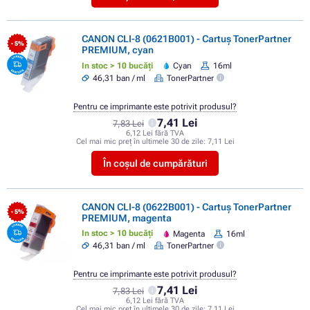
CANON CLI-8 (0621B001) - Cartuș TonerPartner
- 5%
PREMIUM, cyan
In stoc > 10 bucăți
Cyan
16ml
46,31 ban / ml
TonerPartner
Pentru ce imprimante este potrivit produsul?
7,41 Lei
7,83 Lei
6,12 Lei fără TVA
Cel mai mic preț în ultimele 30 de zile:
7,11 Lei
În coșul de cumpărături
CANON CLI-8 (0622B001) - Cartuș TonerPartner
- 5%
PREMIUM, magenta
In stoc > 10 bucăți
Magenta
16ml
46,31 ban / ml
TonerPartner
Pentru ce imprimante este potrivit produsul?
7,41 Lei
7,83 Lei
6,12 Lei fără TVA
Cel mai mic preț în ultimele 30 de zile:
7,11 Lei