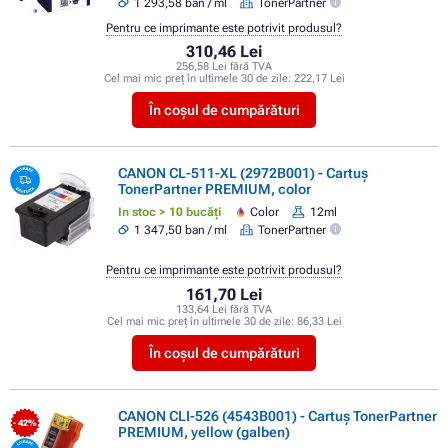
1 293,58 ban / ml
TonerPartner
Pentru ce imprimante este potrivit produsul?
310,46 Lei
256,58 Lei fără TVA
Cel mai mic preț în ultimele 30 de zile:
222,17 Lei
În coșul de cumpărături
CANON CL-511-XL (2972B001) - Cartuș
TonerPartner PREMIUM, color
In stoc > 10 bucăți
Color
12ml
1 347,50 ban / ml
TonerPartner
Pentru ce imprimante este potrivit produsul?
161,70 Lei
133,64 Lei fără TVA
Cel mai mic preț în ultimele 30 de zile:
86,33 Lei
În coșul de cumpărături
CANON CLI-526 (4543B001) - Cartuș TonerPartner
- 42%
PREMIUM, yellow (galben)