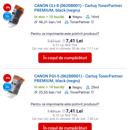
CANON CLI-8 (0620B001) - Cartuș TonerPartner
- 2%
PREMIUM, black (negru)
In stoc > 10 bucăți
Negru
16ml
46,31 ban / ml
TonerPartner
Pentru ce imprimante este potrivit produsul?
7,41 Lei
7,57 Lei
6,12 Lei fără TVA
Cel mai mic preț în ultimele 30 de zile:
7,11 Lei
În coșul de cumpărături
CANON PGI-5 (0628B001) - Cartuș TonerPartner
- 5%
PREMIUM, black (negru)
In stoc > 10 bucăți
Negru
29ml
25,55 ban / ml
TonerPartner
Pentru ce imprimante este potrivit produsul?
7,41 Lei
7,83 Lei
6,12 Lei fără TVA
Cel mai mic preț în ultimele 30 de zile:
7,05 Lei
În coșul de cumpărături