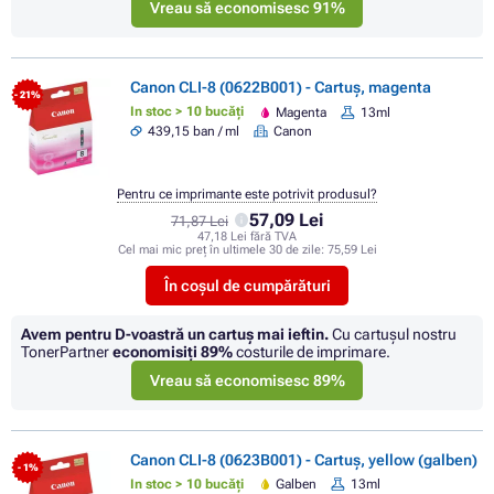
Vreau să economisesc 91%
Canon CLI-8 (0622B001) - Cartuș, magenta
- 21%
In stoc > 10 bucăți
Magenta
13ml
439,15 ban / ml
Canon
Pentru ce imprimante este potrivit produsul?
57,09 Lei
71,87 Lei
47,18 Lei fără TVA
Cel mai mic preț în ultimele 30 de zile:
75,59 Lei
În coșul de cumpărături
Avem pentru D-voastră un cartuș mai ieftin.
Cu cartuşul nostru
TonerPartner
economisiţi
89%
costurile de imprimare.
Vreau să economisesc 89%
Canon CLI-8 (0623B001) - Cartuș, yellow (galben)
- 1%
In stoc > 10 bucăți
Galben
13ml