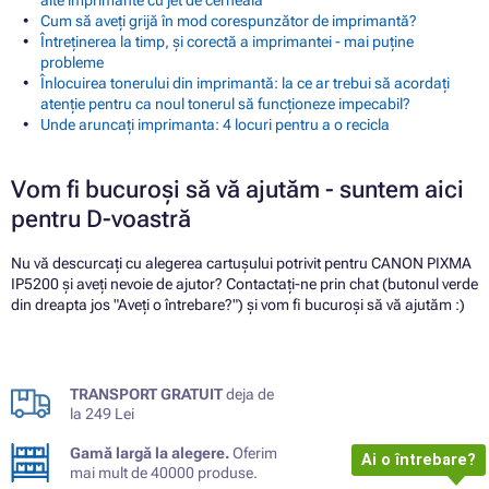
alte imprimante cu jet de cerneală
Cum să aveți grijă în mod corespunzător de imprimantă?
Întreținerea la timp, și corectă a imprimantei - mai puține
probleme
Înlocuirea tonerului din imprimantă: la ce ar trebui să acordați
atenție pentru ca noul tonerul să funcționeze impecabil?
Unde aruncați imprimanta: 4 locuri pentru a o recicla
Vom fi bucuroși să vă ajutăm - suntem aici
pentru D-voastră
Nu vă descurcați cu alegerea cartușului potrivit pentru CANON PIXMA
IP5200 și aveți nevoie de ajutor? Contactați-ne prin chat (butonul verde
din dreapta jos "Aveți o întrebare?") și vom fi bucuroși să vă ajutăm :)
TRANSPORT GRATUIT
deja de
la 249 Lei
Gamă largă la alegere.
Oferim
Ai o întrebare?
mai mult de 40000 produse.