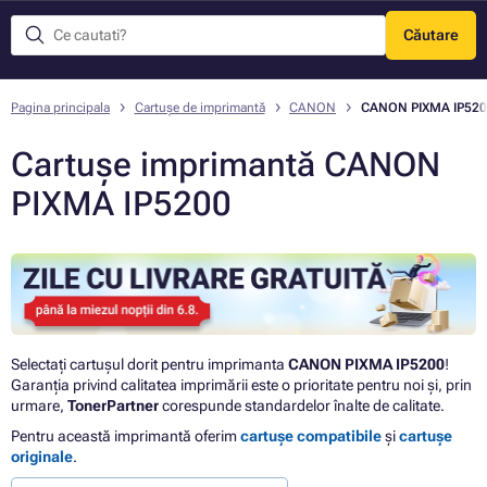
Căutare
Meniu
Pagina principala
Cartușe de imprimantă
CANON
CANON PIXMA IP520
Cartușe imprimantă CANON
PIXMA IP5200
Selectați cartușul dorit pentru imprimanta
CANON PIXMA IP5200
!
Garanția privind calitatea imprimării este o prioritate pentru noi și, prin
urmare,
TonerPartner
corespunde standardelor înalte de calitate.
Pentru această imprimantă oferim
cartușe compatibile
și
cartușe
originale
.