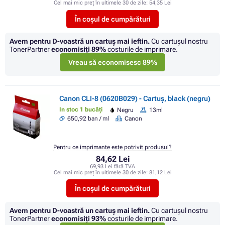
Cel mai mic preț în ultimele 30 de zile:
54,35 Lei
În coșul de cumpărături
Avem pentru D-voastră un cartuș mai ieftin.
Cu cartuşul nostru
TonerPartner
economisiţi
89%
costurile de imprimare.
Vreau să economisesc 89%
Canon CLI-8 (0620B029) - Cartuș, black (negru)
In stoc 1 bucăți
Negru
13ml
650,92 ban / ml
Canon
Pentru ce imprimante este potrivit produsul?
84,62 Lei
69,93 Lei fără TVA
Cel mai mic preț în ultimele 30 de zile:
81,12 Lei
În coșul de cumpărături
Avem pentru D-voastră un cartuș mai ieftin.
Cu cartuşul nostru
TonerPartner
economisiţi
93%
costurile de imprimare.