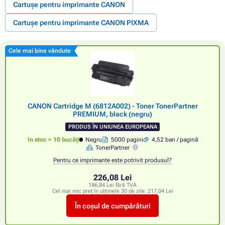
Cartușe pentru imprimante CANON
Cartușe pentru imprimante CANON PIXMA
Cele mai bine vândute
CANON Cartridge M (6812A002) - Toner TonerPartner
PREMIUM, black (negru)
PRODUS ÎN UNIUNEA EUROPEANA
In stoc > 10 bucăți
Negru
5000 pagini
4,52 ban / pagină
TonerPartner
Pentru ce imprimante este potrivit produsul?
226,08 Lei
186,84 Lei fără TVA
Cel mai mic preț în ultimele 30 de zile:
217,04 Lei
În coșul de cumpărături