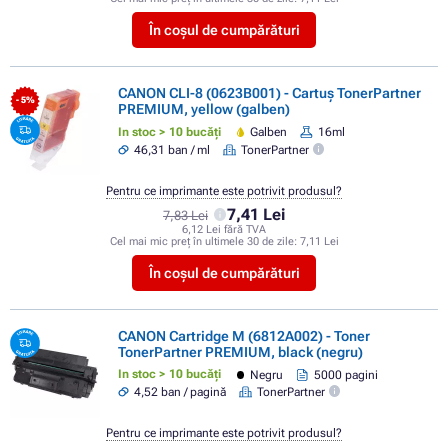
În coșul de cumpărături
CANON CLI-8 (0623B001) - Cartuș TonerPartner
- 5%
PREMIUM, yellow (galben)
In stoc > 10 bucăți
Galben
16ml
46,31 ban / ml
TonerPartner
Pentru ce imprimante este potrivit produsul?
7,41 Lei
7,83 Lei
6,12 Lei fără TVA
Cel mai mic preț în ultimele 30 de zile:
7,11 Lei
În coșul de cumpărături
CANON Cartridge M (6812A002) - Toner
TonerPartner PREMIUM, black (negru)
In stoc > 10 bucăți
Negru
5000 pagini
4,52 ban / pagină
TonerPartner
Pentru ce imprimante este potrivit produsul?