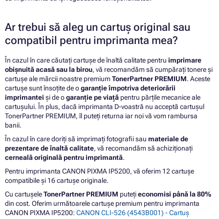
Ar trebui să aleg un cartuș original sau
compatibil pentru imprimanta mea?
În cazul în care căutați cartușe de înaltă calitate pentru
imprimare
obișnuită acasă sau la birou
, vă recomandăm să cumpărați tonere și
cartușe ale mărcii noastre premium
TonerPartner PREMIUM
. Aceste
cartușe sunt însoțite de o
garanție împotriva deteriorării
imprimantei
și de o
garanție pe viață
pentru părțile mecanice ale
cartușului. În plus, dacă imprimanta D-voastră nu acceptă cartușul
TonerPartner PREMIUM, îl puteți returna iar noi vă vom rambursa
banii.
În cazul în care doriți să imprimați fotografii sau
materiale de
prezentare de înaltă calitate
, vă recomandăm să achiziționați
cerneală originală pentru imprimantă
.
Pentru imprimanta CANON PIXMA IP5200, vă oferim 12 cartușe
compatibile și 16 cartușe originale.
Cu cartușele
TonerPartner PREMIUM
puteți
economisi până la 80%
din cost. Oferim următoarele cartușe premium pentru imprimanta
CANON PIXMA IP5200:
CANON CLI-526 (4543B001) - Cartuș