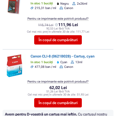
In stoc 1 bucăți
Negru
2x26ml
215,31 ban / ml
Canon
Pentru ce imprimante este potrivit produsul?
111,96 Lei
115,74 Lei
92,53 Lei fără TVA
Cel mai mic preț în ultimele 30 de zile:
111,77 Lei
În coșul de cumpărături
Canon CLI-8 (0621B028) - Cartuș, cyan
In stoc 1 bucăți
Cyan
13ml
477,08 ban / ml
Canon
Pentru ce imprimante este potrivit produsul?
62,02 Lei
51,26 Lei fără TVA
Cel mai mic preț în ultimele 30 de zile:
51,93 Lei
În coșul de cumpărături
Avem pentru D-voastră un cartuș mai ieftin.
Cu cartuşul nostru