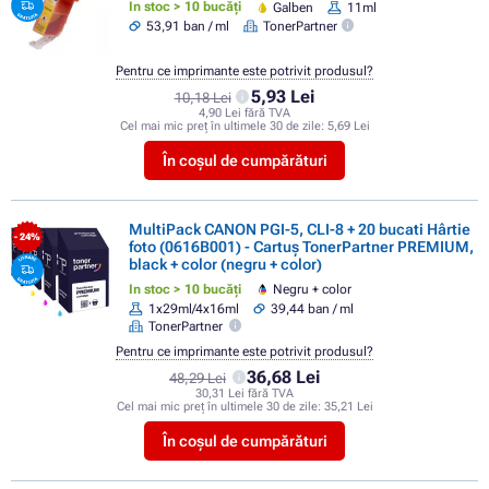
In stoc > 10 bucăți
Galben
11ml
53,91 ban / ml
TonerPartner
Pentru ce imprimante este potrivit produsul?
5,93 Lei
10,18 Lei
4,90 Lei fără TVA
Cel mai mic preț în ultimele 30 de zile:
5,69 Lei
În coșul de cumpărături
MultiPack CANON PGI-5, CLI-8 + 20 bucati Hârtie
- 24%
foto (0616B001) - Cartuș TonerPartner PREMIUM,
black + color (negru + color)
In stoc > 10 bucăți
Negru + color
1x29ml/4x16ml
39,44 ban / ml
TonerPartner
Pentru ce imprimante este potrivit produsul?
36,68 Lei
48,29 Lei
30,31 Lei fără TVA
Cel mai mic preț în ultimele 30 de zile:
35,21 Lei
În coșul de cumpărături