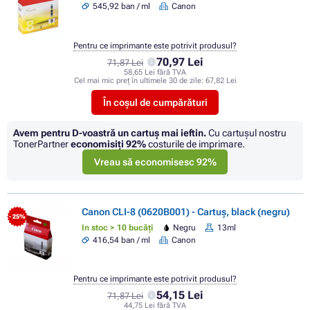
545,92 ban / ml
Canon
Pentru ce imprimante este potrivit produsul?
70,97 Lei
71,87 Lei
58,65 Lei fără TVA
Cel mai mic preț în ultimele 30 de zile:
67,82 Lei
În coșul de cumpărături
Avem pentru D-voastră un cartuș mai ieftin.
Cu cartuşul nostru
TonerPartner
economisiţi
92%
costurile de imprimare.
Vreau să economisesc 92%
Canon CLI-8 (0620B001) - Cartuș, black (negru)
- 25%
In stoc > 10 bucăți
Negru
13ml
416,54 ban / ml
Canon
Pentru ce imprimante este potrivit produsul?
54,15 Lei
71,87 Lei
44,75 Lei fără TVA