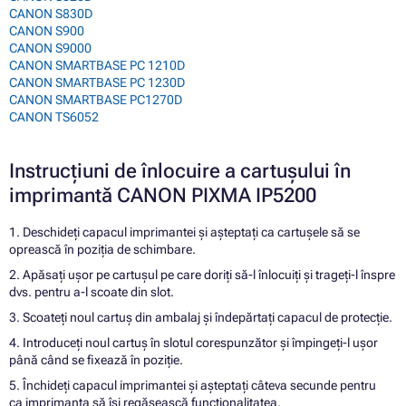
CANON S830D
CANON S900
CANON S9000
CANON SMARTBASE PC 1210D
CANON SMARTBASE PC 1230D
CANON SMARTBASE PC1270D
CANON TS6052
Instrucțiuni de înlocuire a cartușului în
imprimantă CANON PIXMA IP5200
1. Deschideți capacul imprimantei și așteptați ca cartușele să se
oprească în poziția de schimbare.
2. Apăsați ușor pe cartușul pe care doriți să-l înlocuiți și trageți-l înspre
dvs. pentru a-l scoate din slot.
3. Scoateți noul cartuș din ambalaj și îndepărtați capacul de protecție.
4. Introduceți noul cartuș în slotul corespunzător și împingeți-l ușor
până când se fixează în poziție.
5. Închideți capacul imprimantei și așteptați câteva secunde pentru
ca imprimanta să își regăsească funcționalitatea.