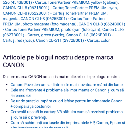
526 (4543B001) - Cartuș TonerPartner PREMIUM, yellow (galben)
,
CANON CLI-8 (0621B001) - Cartuș TonerPartner PREMIUM, cyan
,
CANON CLI-8 (0622B001) - Cartuș TonerPartner PREMIUM,
magenta
,
CANON CLI-8 (0625B001) - Cartuș TonerPartner
PREMIUM, photo magenta (foto magenta)
,
CANON CLI-8 (0624B001)
- Cartuș TonerPartner PREMIUM, photo cyan (foto cyan)
,
Canon CLI-8
(0627B001) - Cartuș, green (verde)
,
Canon CLI-8 (0626B001) -
Cartuș, red (rosu)
,
Canon CL-511 (2972B001) - Cartuș, color
.
Articole pe blogul nostru despre marca
CANON
Despre marca CANON am scris mai multe articole pe blogul nostru:
Canon: Povestea uneia dintre cele mai inovatoare mărci din lume
Cele mai frecvente 4 probleme ale imprimantelor Canon și cum să
le remediezi
De unde puteți cumpăra culori ieftine pentru imprimantele Canon
+ comparația costurilor
Cerneală uscată în cartuș: Vă sfătuim cum să rezolvați problema
și cum să o preveniți.
Cum să schimbați cartușele din imprimantele HP, Canon, Epson și