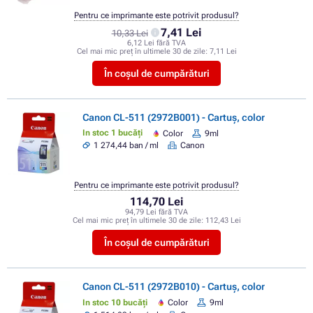
Pentru ce imprimante este potrivit produsul?
7,41 Lei
10,33 Lei
6,12 Lei fără TVA
Cel mai mic preț în ultimele 30 de zile:
7,11 Lei
În coșul de cumpărături
Canon CL-511 (2972B001) - Cartuș, color
In stoc 1 bucăți
Color
9ml
1 274,44 ban / ml
Canon
Pentru ce imprimante este potrivit produsul?
114,70 Lei
94,79 Lei fără TVA
Cel mai mic preț în ultimele 30 de zile:
112,43 Lei
În coșul de cumpărături
Canon CL-511 (2972B010) - Cartuș, color
In stoc 10 bucăți
Color
9ml