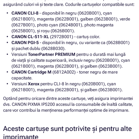
asigurând culori vii și texte clare. Codurile cartușelor compatibile sunt:
CANON CLI-8
- disponibil în negru (0620B001), cyan
(0621B001), magenta (0622B001), galben (0623B001), verde
(0627B001), photo cyan (0624B001), photo magenta
(0625B001), și roșu (0626B001).
CANON CL-511-XL
(2972B001) - cartuș color.
CANON PGI-5
- disponibil în negru, cu variante ca (0628B001)
și pachet dublu (0628B030).
Versiuni
TonerPartner PREMIUM
pentru o durată mai lungă
de viață și calitate superioară, inclusiv negru (0620B001), cyan
(0621B001), magenta (0622B001), și galben (0623B001).
CANON Cartridge M
(6812A002) - toner negru de mare
capacitate.
Versiuni
Xerox
pentru CLI-8 în negru (0620B001), cyan
(0621B001), magenta (0622B001), și galben (0623B001).
Optând pentru oricare dintre aceste cartușe, veți asigura imprimantei
dvs. CANON PIXMA IP5200 accesul la consumabile de înaltă calitate,
care vor contribui la menținerea performanței optime de imprimare.
Aceste cartușe sunt potrivite și pentru alte
imprimante