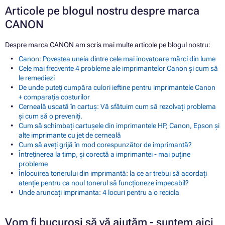
Articole pe blogul nostru despre marca
CANON
Despre marca CANON am scris mai multe articole pe blogul nostru:
Canon: Povestea uneia dintre cele mai inovatoare mărci din lume
Cele mai frecvente 4 probleme ale imprimantelor Canon și cum să
le remediezi
De unde puteți cumpăra culori ieftine pentru imprimantele Canon
+ comparația costurilor
Cerneală uscată în cartuș: Vă sfătuim cum să rezolvați problema
și cum să o preveniți.
Cum să schimbați cartușele din imprimantele HP, Canon, Epson și
alte imprimante cu jet de cerneală
Cum să aveți grijă în mod corespunzător de imprimantă?
Întreținerea la timp, și corectă a imprimantei - mai puține
probleme
Înlocuirea tonerului din imprimantă: la ce ar trebui să acordați
atenție pentru ca noul tonerul să funcționeze impecabil?
Unde aruncați imprimanta: 4 locuri pentru a o recicla
Vom fi bucuroși să vă ajutăm - suntem aici