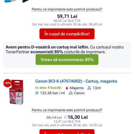
Pentru ce imprimante este potrivit produsul?
59,71 Lei
49,35 Lei fără TVA
Cel mai mic preț în ultimele 30 de zile:
58,49 Lei
În coșul de cumpărături
Avem pentru D-voastră un cartuș mai ieftin.
Cu cartuşul nostru
TonerPartner
economisiţi
85%
costurile de imprimare.
Vreau să economisesc 85%
Canon BCI-6 (4707A002) - Cartuș, magenta
- 57%
In stoc 4 bucăți
Magenta
13ml
125,38 ban / ml
Canon
Pentru ce imprimante este potrivit produsul?
16,30 Lei
38,14 Lei
13,47 Lei fără TVA
Cel mai mic preț în ultimele 30 de zile:
16,35 Lei