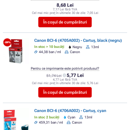
8,68 Lei
7,17 Lei fără TVA
Cel mai mic preț în ultimele 30 de zile:
7,05 Lei
În coșul de cumpărături
Canon BCI-6 (4705A002) - Cartuș, black (negru)
- 89%
In stoc > 10 bucăți
Negru
13ml
44,38 ban / ml
Canon
Pentru ce imprimante este potrivit produsul?
5,77 Lei
51,74 Lei
4,77 Lei fără TVA
Cel mai mic preț în ultimele 30 de zile:
5,76 Lei
În coșul de cumpărături
Canon BCI-6 (4706A002) - Cartuș, cyan
In stoc 2 bucăți
Cyan
13ml
459,31 ban / ml
Canon