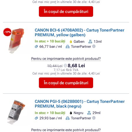
Cel mai mic preț în ultimele 30 de zile:
4,40 Lei
În coșul de cumpărături
CANON BCI-6 (4708A002) - Cartuș TonerPartner
- 17%
PREMIUM, yellow (galben)
In stoc > 10 bucăți
Galben
13ml
66,77 ban / ml
TonerPartner
Pentru ce imprimante este potrivit produsul?
8,68 Lei
10,44 Lei
7,17 Lei fără TVA
Cel mai mic preț în ultimele 30 de zile:
4,40 Lei
În coșul de cumpărături
CANON PGI-5 (0628B001) - Cartuș TonerPartner
PREMIUM, black (negru)
In stoc > 10 bucăți
Negru
29ml
29,93 ban / ml
TonerPartner
Pentru ce imprimante este potrivit produsul?