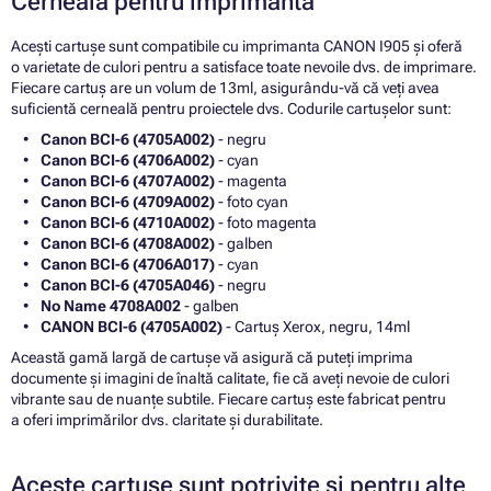
Cerneală pentru imprimantă
Acești cartușe sunt compatibile cu imprimanta CANON I905 și oferă
o varietate de culori pentru a satisface toate nevoile dvs. de imprimare.
Fiecare cartuș are un volum de 13ml, asigurându-vă că veți avea
suficientă cerneală pentru proiectele dvs. Codurile cartușelor sunt:
Canon BCI-6 (4705A002)
- negru
Canon BCI-6 (4706A002)
- cyan
Canon BCI-6 (4707A002)
- magenta
Canon BCI-6 (4709A002)
- foto cyan
Canon BCI-6 (4710A002)
- foto magenta
Canon BCI-6 (4708A002)
- galben
Canon BCI-6 (4706A017)
- cyan
Canon BCI-6 (4705A046)
- negru
No Name 4708A002
- galben
CANON BCI-6 (4705A002)
- Cartuș Xerox, negru, 14ml
Această gamă largă de cartușe vă asigură că puteți imprima
documente și imagini de înaltă calitate, fie că aveți nevoie de culori
vibrante sau de nuanțe subtile. Fiecare cartuș este fabricat pentru
a oferi imprimărilor dvs. claritate și durabilitate.
Aceste cartușe sunt potrivite și pentru alte