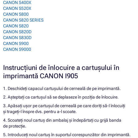
CANON S400X
CANON S520X
CANON S800
CANON S820 SERIES
CANON S820
CANON S820D
CANON S830D
CANON S900
CANON S9000
Instrucțiuni de înlocuire a cartușului în
imprimantă CANON I905
1. Deschideți capacul cartușului de cerneală de pe imprimantă.
2. Așteptați ca cartușul să se deplaseze în poziția de înlocuire.
3. Apăsați ușor pe cartușul de cerneală pe care doriți să-l înlocuiți
și trageți-l înspre dvs. pentru a-l scoate.
4. Scoateți noul cartuș din ambalaj și îndepărtați cu grijă banda
de protecție.
5. Introduceți noul cartuș în suportul corespunzător din imprimantă.