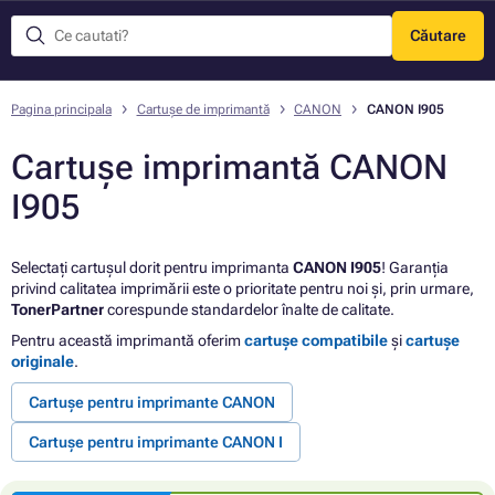
Căutare
Meniu
Pagina principala
Cartușe de imprimantă
CANON
CANON I905
Cartușe imprimantă CANON
I905
Selectați cartușul dorit pentru imprimanta
CANON I905
! Garanția
privind calitatea imprimării este o prioritate pentru noi și, prin urmare,
TonerPartner
corespunde standardelor înalte de calitate.
Pentru această imprimantă oferim
cartușe compatibile
și
cartușe
originale
.
Cartușe pentru imprimante CANON
Cartușe pentru imprimante CANON I