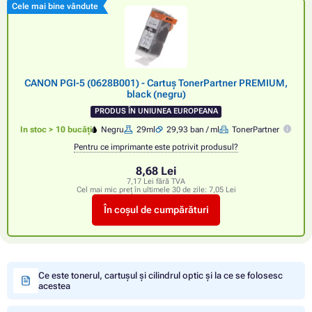
Cele mai bine vândute
CANON PGI-5 (0628B001) - Cartuș TonerPartner PREMIUM,
black (negru)
PRODUS ÎN UNIUNEA EUROPEANA
In stoc > 10 bucăți
Negru
29ml
29,93 ban / ml
TonerPartner
Pentru ce imprimante este potrivit produsul?
8,68 Lei
7,17 Lei fără TVA
Cel mai mic preț în ultimele 30 de zile:
7,05 Lei
În coșul de cumpărături
Ce este tonerul, cartușul și cilindrul optic și la ce se folosesc
acestea