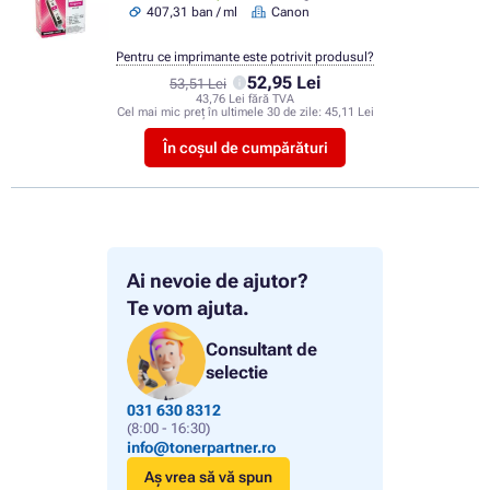
407,31 ban / ml
Canon
Pentru ce imprimante este potrivit produsul?
52,95 Lei
53,51 Lei
43,76 Lei fără TVA
Cel mai mic preț în ultimele 30 de zile:
45,11 Lei
În coșul de cumpărături
Ai nevoie de ajutor?
Te vom ajuta.
Consultant de
selectie
031 630 8312
(8:00 - 16:30)
info@tonerpartner.ro
Aș vrea să vă spun