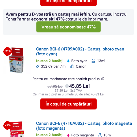
În coșul de cumpărături
Avem pentru D-voastră un cartuș mai ieftin.
Cu cartuşul nostru
TonerPartner
economisiţi
47%
costurile de imprimare.
Vreau să economisesc 47%
Canon BCI-6 (4709A002) - Cartuș, photo cyan
- 21%
(foto cyan)
In stoc 2 bucăți
Foto cyan
13ml
352,69 ban / ml
Canon
Pentru ce imprimante este potrivit produsul?
45,85 Lei
57,98 Lei
37,89 Lei fără TVA
Cel mai mic preț în ultimele 30 de zile:
45,83 Lei
În coșul de cumpărături
Canon BCI-6 (4710A002) - Cartuș, photo magenta
- 1%
(foto magenta)
In stoc 2 bucăți
Foto magenta
13ml