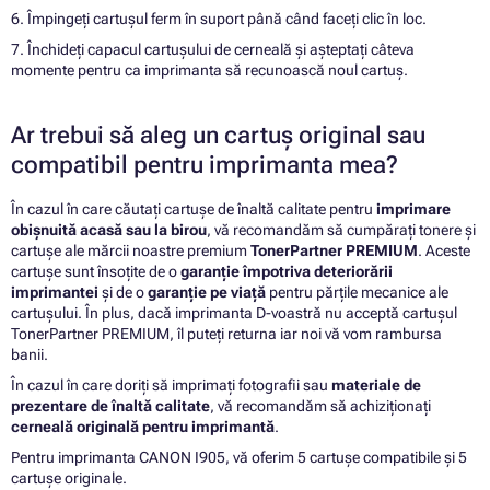
6. Împingeți cartușul ferm în suport până când faceți clic în loc.
7. Închideți capacul cartușului de cerneală și așteptați câteva
momente pentru ca imprimanta să recunoască noul cartuș.
Ar trebui să aleg un cartuș original sau
compatibil pentru imprimanta mea?
În cazul în care căutați cartușe de înaltă calitate pentru
imprimare
obișnuită acasă sau la birou
, vă recomandăm să cumpărați tonere și
cartușe ale mărcii noastre premium
TonerPartner PREMIUM
. Aceste
cartușe sunt însoțite de o
garanție împotriva deteriorării
imprimantei
și de o
garanție pe viață
pentru părțile mecanice ale
cartușului. În plus, dacă imprimanta D-voastră nu acceptă cartușul
TonerPartner PREMIUM, îl puteți returna iar noi vă vom rambursa
banii.
În cazul în care doriți să imprimați fotografii sau
materiale de
prezentare de înaltă calitate
, vă recomandăm să achiziționați
cerneală originală pentru imprimantă
.
Pentru imprimanta CANON I905, vă oferim 5 cartușe compatibile și 5
cartușe originale.