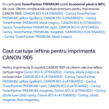
Cu cartușele
TonerPartner PREMIUM
puteți
economisi până la 80%
din cost. Oferim următoarele cartușe premium pentru imprimanta
CANON I905:
CANON BCI-6 (4708A002) - Cartuș TonerPartner
PREMIUM, yellow (galben)
,
CANON PGI-5 (0628B001) - Cartuș
TonerPartner PREMIUM, black (negru)
,
CANON BCI-6 (4706A002) -
Cartuș TonerPartner PREMIUM, cyan
,
CANON BCI-6 (4707A002) -
Cartuș TonerPartner PREMIUM, magenta
,
CANON BCI-6 (4705A002)
- Cartuș TonerPartner PREMIUM, black (negru)
Caut cartușe ieftine pentru imprimanta
CANON I905
Pentru imprimanta D-voastră CANON I905 vă oferim cele mai ieftine
cartușe negre
Canon BCI-6 (4705A002) - Cartuș, black (negru)
și
cartușe color
CANON BCI-6 (4708A002) - Cartuș TonerPartner
PREMIUM, yellow (galben)
,
CANON BCI-6 (4706A002) - Cartuș
TonerPartner PREMIUM, cyan
,
CANON BCI-6 (4707A002) - Cartuș
TonerPartner PREMIUM, magenta
,
Canon BCI-6 (4709A002) - Cartuș,
photo cyan (foto cyan)
,
Canon BCI-6 (4710A002) - Cartuș, photo
magenta (foto magenta)
.