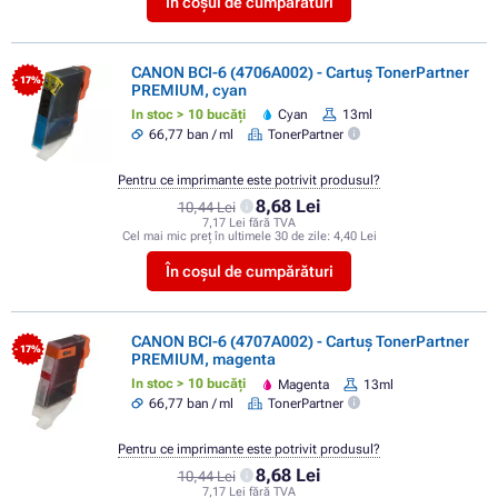
În coșul de cumpărături
CANON BCI-6 (4706A002) - Cartuș TonerPartner
- 17%
PREMIUM, cyan
In stoc > 10 bucăți
Cyan
13ml
66,77 ban / ml
TonerPartner
Pentru ce imprimante este potrivit produsul?
8,68 Lei
10,44 Lei
7,17 Lei fără TVA
Cel mai mic preț în ultimele 30 de zile:
4,40 Lei
În coșul de cumpărături
CANON BCI-6 (4707A002) - Cartuș TonerPartner
- 17%
PREMIUM, magenta
In stoc > 10 bucăți
Magenta
13ml
66,77 ban / ml
TonerPartner
Pentru ce imprimante este potrivit produsul?
8,68 Lei
10,44 Lei
7,17 Lei fără TVA