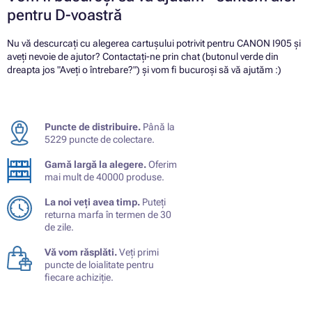
pentru D-voastră
Nu vă descurcați cu alegerea cartușului potrivit pentru CANON I905 și
aveți nevoie de ajutor? Contactați-ne prin chat (butonul verde din
dreapta jos "Aveți o întrebare?") și vom fi bucuroși să vă ajutăm :)
Puncte de distribuire.
Până la
5229 puncte de colectare.
Gamă largă la alegere.
Oferim
mai mult de 40000 produse.
La noi veți avea timp.
Puteți
returna marfa în termen de 30
de zile.
Vă vom răsplăti.
Veți primi
puncte de loialitate pentru
fiecare achiziție.