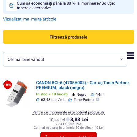
Cum să economisiți până la 80 % la imprimare? Soluție:
tonerele alternative
Vizualizați mai multe articole
Filtrează produsele
Cel mai bine vândut
CANON BCI-6 (4705A002) - Cartuș TonerPartner
- 15%
PREMIUM, black (negru)
In stoc > 10 bucăți
Negru
14ml
63,43 ban / ml
TonerPartner
Pentru ce imprimante este potrivit produsul?
8,88 Lei
10,44 Lei
7,34 Lei fără TVA
Cel mai mic preț în ultimele 30 de zile:
4,40 Lei