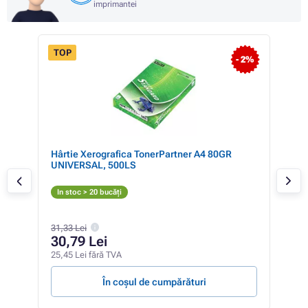
imprimantei
TOP
- 1%
- 2%
Hârtie Xerografica TonerPartner A4 80GR
CAN
UNIVERSAL, 500LS
Ton
N
In stoc > 20 bucăți
In 
31,33 Lei
62
30,79 Lei
51,4
25,45 Lei fără TVA
518,5
În coșul de cumpărături