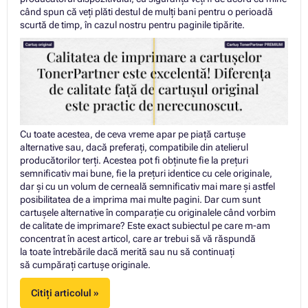
când spun că veți plăti destul de mulți bani pentru o perioadă
scurtă de timp, în cazul nostru pentru paginile tipărite.
Cu toate acestea, de ceva vreme apar pe piață cartușe
alternative sau, dacă preferați, compatibile din atelierul
producătorilor terți. Acestea pot fi obținute fie la prețuri
semnificativ mai bune, fie la prețuri identice cu cele originale,
dar și cu un volum de cerneală semnificativ mai mare și astfel
posibilitatea de a imprima mai multe pagini. Dar cum sunt
cartușele alternative în comparație cu originalele când vorbim
de calitate de imprimare? Este exact subiectul pe care m-am
concentrat în acest articol, care ar trebui să vă răspundă
la toate întrebările dacă merită sau nu să continuați
să cumpărați cartuşe originale.
Citiți articolul »