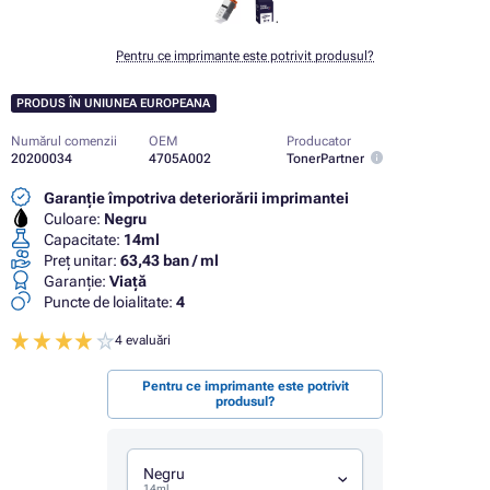
Pentru ce imprimante este potrivit produsul?
PRODUS ÎN UNIUNEA EUROPEANA
Numărul comenzii
OEM
Producator
20200034
4705A002
TonerPartner
Garanție împotriva deteriorării imprimantei
Culoare:
Negru
Capacitate:
14ml
Preț unitar:
63,43 ban / ml
Garanţie:
Viaţă
Puncte de loialitate:
4
4 evaluări
Pentru ce imprimante este potrivit
produsul?
Negru
14ml