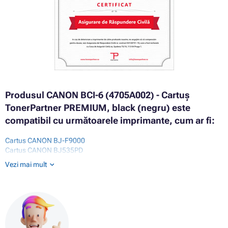
Produsul CANON BCI-6 (4705A002) - Cartuș
TonerPartner PREMIUM, black (negru) este
compatibil cu următoarele imprimante, cum ar fi:
Cartus CANON BJ-F9000
Cartus CANON BJ535PD
Cartus CANON BJ895PD
Vezi mai mult
Cartus CANON BJC-8200
Cartus CANON BJF850
Cartus CANON BUBBLEJET I560
Cartus CANON BUBBLEJET I860
Cartus CANON BUBBLEJET I865
Cartus CANON BUBBLEJET I900 SERIES
Cartus CANON BUBBLEJET I900D