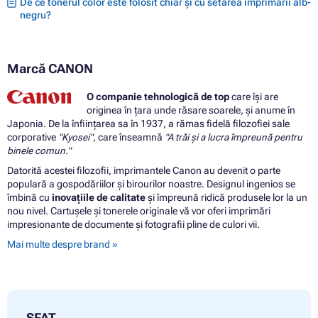
De ce tonerul color este folosit chiar și cu setarea imprimarii alb-
negru?
Marcă CANON
O companie tehnologică de top
care își are
originea în țara unde răsare soarele, și anume în
Japonia. De la înființarea sa în 1937, a rămas fidelă filozofiei sale
corporative
"Kyosei"
, care înseamnă
"A trăi și a lucra împreună pentru
binele comun."
Datorită acestei filozofii, imprimantele Canon au devenit o parte
populară a gospodăriilor și birourilor noastre. Designul ingenios se
îmbină cu
inovațiile de calitate
și împreună ridică produsele lor la un
nou nivel. Cartușele și tonerele originale vă vor oferi imprimări
impresionante de documente și fotografii pline de culori vii.
Mai multe despre brand »
SFAT