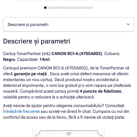
Descriere și parametri
Descriere și parametri
Cartuș TonerPartner (ink)
CANON BCI-6 (4705A002)
. Culoare:
Negru
. Capacitate:
14ml
.
Cartușul premium CANON BCI-6 (4705A002), de la TonerPartner vă
oferă
garanție pe viață
. Daca aveti orice defect mecanice vă oferim
instantaneu un nou cartuș. Dacă produsul nostru accidental a
deteriorat imprimanta, o vom lua gratuit și o vom repara pe cheltuiala
noastră. Cumpărând acest cartuș primiți
4 puncte de fidelitate
,
valabile pentru o reducere la o achiziție ulterioară.
Aveți nevoie de ajutor pentru alegerea consumabilului? Consultați
Întrebările frecvente
sau scrieți-ne direct în chat. Cumpara cu noi din
confortul de acasa sau de la birou, fără a fi nevoie să vizitați piata.