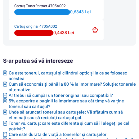
Cartus CANON PIXMA IP4000
Cartuș TonerPartner 4705A002
Cartus CANON PIXMA IP4000 SERIES
0,6343 Lei
Cartus CANON PIXMA IP4000P
Cartus CANON PIXMA IP4000R
Cartus CANON PIXMA IP5000
Cartuș original 4705A002
Cartus CANON PIXMA IP6000D
0,4438 Lei
Cartus CANON PIXMA IP6100D
Cartus CANON PIXMA IP8500
Cartus CANON PIXMA IP9950
Cartus CANON PIXMA MP750
S-ar putea să vă intereseze
Cartus CANON PIXMA MP760
Cartus CANON PIXMA MP780
Cartus CANON S400X
Ce este tonerul, cartușul și cilindrul optic și la ce se folosesc
acestea
Cartus CANON S520X
Cum să economisiți până la 80 % la imprimare? Soluție: tonerele
Cartus CANON S800
alternative
Cartus CANON S820
Ar trebui să cumpăr un toner original sau compatibil?
Cartus CANON S820 SERIES
5% acoperire a paginii la imprimare sau cât timp vă va ține
Cartus CANON S820D
tonerul sau cartușul?
Cartus CANON S830D
Unde să aruncați tonerul sau cartușele: Vă sfătuim cum să
Cartus CANON S900
eliminați sau să reciclați cartușul gol.
Cartus CANON S9000
Toner vs. cartuș: care este diferența și cum să îl alegeți pe cel
potrivit?
Care este durata de viață a tonerelor și cartușelor