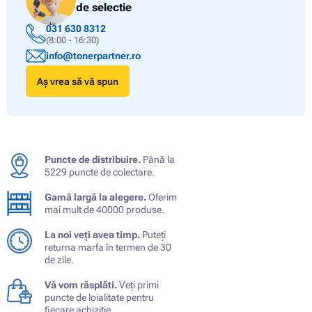
de selectie
031 630 8312
(8:00 - 16:30)
info@tonerpartner.ro
Aș vrea să vă spun
Puncte de distribuire.
Până la
5229 puncte de colectare.
Gamă largă la alegere.
Oferim
mai mult de 40000 produse.
La noi veți avea timp.
Puteți
returna marfa în termen de 30
de zile.
Vă vom răsplăti.
Veți primi
puncte de loialitate pentru
fiecare achiziție.