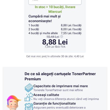
In stoc > 10 bucăți, livrare
Miercuri
Cumpără mai mult și
economisește!
1 bucăți
8,88 Lei / bucăți
2 bucăți
8,00 Lei / bucăți
4 bucăți și multe altele
7,55 Lei / bucăți
10,44 Lei
8,88 Lei
7,34 Lei
fără TVA
Cel mai mic preț în ultimele 30 de zile:
4,40 Lei
De ce să alegeți cartușele TonerPartner
Premium
Capacitate de imprimare mai mare
Tonerele TonerPartner sunt mai ieftine
Aceeași calitate
Nu veți observa diferența atunci când veți imprima
Garanție de funcționalitate
Asigurare pentru eventuală deteriorare a