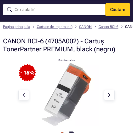
Căutare
Meniu
Pagina principala
Cartușe de imprimantă
CANON
Canon BCI-6
CANO
CANON BCI-6 (4705A002) - Cartuș
TonerPartner PREMIUM, black (negru)
Foto ilustrativa
- 15%