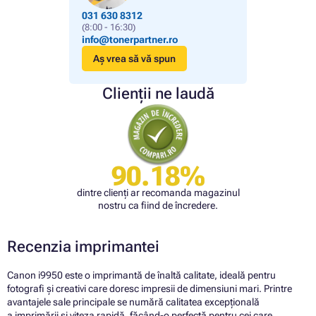
031 630 8312
(8:00 - 16:30)
info@tonerpartner.ro
Aș vrea să vă spun
Clienții ne laudă
90.18%
dintre clienți ar recomanda magazinul
nostru ca fiind de încredere.
Recenzia imprimantei
Canon i9950 este o imprimantă de înaltă calitate, ideală pentru
fotografi și creativi care doresc impresii de dimensiuni mari. Printre
avantajele sale principale se numără calitatea excepțională
a imprimării și viteza rapidă, făcând-o perfectă pentru cei care