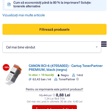
Cum să economisiți până la 80 % la imprimare? Soluție:
tonerele alternative
Vizualizați mai multe articole
Filtrează produsele
Cel mai bine vândut
CANON BCI-6 (4705A002) - Cartuș TonerPartner
- 15%
PREMIUM, black (negru)
In stoc > 10 bucăți
Negru
14ml
63,43 ban / ml
TonerPartner
Pentru ce imprimante este potrivit produsul?
8,88 Lei
10,44 Lei
7,34 Lei fără TVA
Cel mai mic preț în ultimele 30 de zile:
4,40 Lei