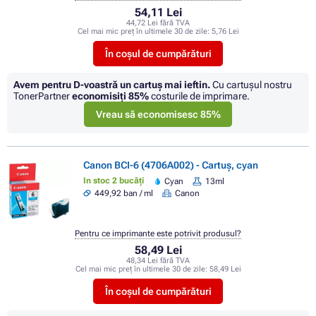
54,11 Lei
44,72 Lei fără TVA
Cel mai mic preț în ultimele 30 de zile:
5,76 Lei
În coșul de cumpărături
Avem pentru D-voastră un cartuș mai ieftin.
Cu cartuşul nostru
TonerPartner
economisiţi
85%
costurile de imprimare.
Vreau să economisesc 85%
Canon BCI-6 (4706A002) - Cartuș, cyan
In stoc 2 bucăți
Cyan
13ml
449,92 ban / ml
Canon
Pentru ce imprimante este potrivit produsul?
58,49 Lei
48,34 Lei fără TVA
Cel mai mic preț în ultimele 30 de zile:
58,49 Lei
În coșul de cumpărături