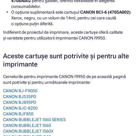
4708A002
pentru galben, oferind flexibilitate în alegerea
consumabilelor.
O opțiune suplimentară este cartușul
CANON BCI-6 (4705A002)
Xerox, negru, cu un volum de 14ml, pentru cei care caută
o opțiune puțin diferită.
Indiferent de proiectul de imprimare, aceste cartușe oferă calitate
și varietate pentru utilizatorii imprimantei CANON I9950.
Aceste cartușe sunt potrivite și pentru alte
imprimante
Cernelurile pentru imprimante CANON I9950 de pe această pagină
sunt potrivite și pentru următoarele imprimante:
CANON BJ-F9000
CANON BJ535PD
CANON BJ895PD
CANON BJC-8200
CANON BJF850
CANON BUBBLEJET I560 SERIES
CANON BUBBLEJET I560
CANON BUBBLEJET I560X