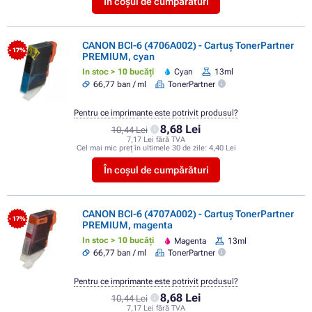
În coșul de cumpărături
CANON BCI-6 (4706A002) - Cartuș TonerPartner
- 17%
PREMIUM, cyan
In stoc > 10 bucăți
Cyan
13ml
66,77 ban / ml
TonerPartner
Pentru ce imprimante este potrivit produsul?
8,68 Lei
10,44 Lei
7,17 Lei fără TVA
Cel mai mic preț în ultimele 30 de zile:
4,40 Lei
În coșul de cumpărături
CANON BCI-6 (4707A002) - Cartuș TonerPartner
- 17%
PREMIUM, magenta
In stoc > 10 bucăți
Magenta
13ml
66,77 ban / ml
TonerPartner
Pentru ce imprimante este potrivit produsul?
8,68 Lei
10,44 Lei
7,17 Lei fără TVA