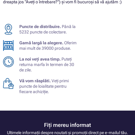
dreapta jos "Aveți o întrebare?") și vom fi bucuroși să vă ajutăm :)
Puncte de distribuire.
Până la
5232 puncte de colectare.
Gamă largă la alegere.
Oferim
mai mult de 39000 produse.
La noi veți avea timp.
Puteți
returna marfa în termen de 30
de zile.
Vă vom răsplăti.
Veți primi
puncte de loialitate pentru
fiecare achiziție.
Fiți mereu informat
Ultimele informații despre noutati și promoții direct pe e-mailul tău.