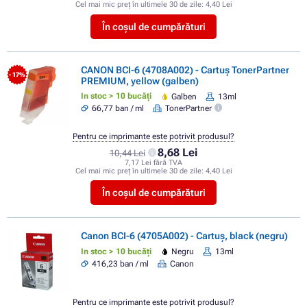
Cel mai mic preț în ultimele 30 de zile:
4,40 Lei
În coșul de cumpărături
CANON BCI-6 (4708A002) - Cartuș TonerPartner
- 17%
PREMIUM, yellow (galben)
In stoc > 10 bucăți
Galben
13ml
66,77 ban / ml
TonerPartner
Pentru ce imprimante este potrivit produsul?
8,68 Lei
10,44 Lei
7,17 Lei fără TVA
Cel mai mic preț în ultimele 30 de zile:
4,40 Lei
În coșul de cumpărături
Canon BCI-6 (4705A002) - Cartuș, black (negru)
In stoc > 10 bucăți
Negru
13ml
416,23 ban / ml
Canon
Pentru ce imprimante este potrivit produsul?