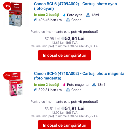
Canon BCI-6 (4709A002) - Cartuș, photo cyan
- 9%
(foto cyan)
In stoc 2 bucăți
Foto cyan
13ml
406,46 ban / ml
Canon
Pentru ce imprimante este potrivit produsul?
52,84 Lei
57,98 Lei
43,67 Lei fără TVA
Cel mai mic preț în ultimele 30 de zile:
45,83 Lei
În coșul de cumpărături
Canon BCI-6 (4710A002) - Cartuș, photo magenta
- 3%
(foto magenta)
In stoc 2 bucăți
Foto magenta
13ml
399,31 ban / ml
Canon
Pentru ce imprimante este potrivit produsul?
51,91 Lei
53,51 Lei
42,90 Lei fără TVA
Cel mai mic preț în ultimele 30 de zile:
45,77 Lei
În coșul de cumpărături