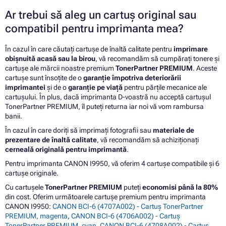
Ar trebui să aleg un cartuș original sau
compatibil pentru imprimanta mea?
În cazul în care căutați cartușe de înaltă calitate pentru
imprimare
obișnuită acasă sau la birou
, vă recomandăm să cumpărați tonere și
cartușe ale mărcii noastre premium
TonerPartner PREMIUM
. Aceste
cartușe sunt însoțite de o
garanție împotriva deteriorării
imprimantei
și de o
garanție pe viață
pentru părțile mecanice ale
cartușului. În plus, dacă imprimanta D-voastră nu acceptă cartușul
TonerPartner PREMIUM, îl puteți returna iar noi vă vom rambursa
banii.
În cazul în care doriți să imprimați fotografii sau
materiale de
prezentare de înaltă calitate
, vă recomandăm să achiziționați
cerneală originală pentru imprimantă
.
Pentru imprimanta CANON I9950, vă oferim 4 cartușe compatibile și 6
cartușe originale.
Cu cartușele
TonerPartner PREMIUM
puteți
economisi până la 80%
din cost. Oferim următoarele cartușe premium pentru imprimanta
CANON I9950:
CANON BCI-6 (4707A002) - Cartuș TonerPartner
PREMIUM, magenta
,
CANON BCI-6 (4706A002) - Cartuș
TonerPartner PREMIUM, cyan
,
CANON BCI-6 (4708A002) - Cartuș