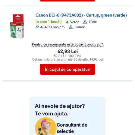
Canon BCI-6 (9473A002) - Cartuș, green (verde)
In stoc 1 bucăți
Verde
13ml
484,08 ban / ml
Canon
Pentru ce imprimante este potrivit produsul?
62,93 Lei
52,01 Lei fără TVA
Cel mai mic preț în ultimele 30 de zile:
19,93 Lei
În coșul de cumpărături
Ai nevoie de ajutor?
Te vom ajuta.
Consultant de
selectie