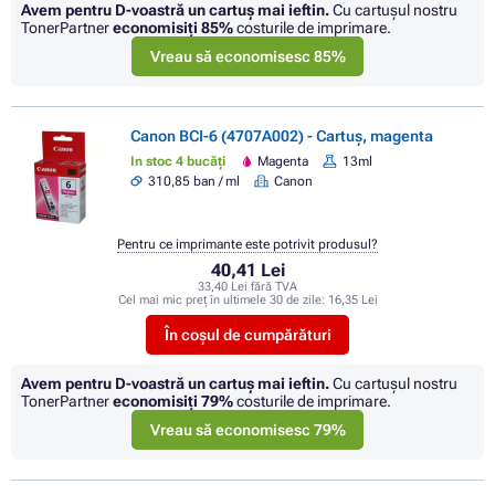
Avem pentru D-voastră un cartuș mai ieftin.
Cu cartuşul nostru
TonerPartner
economisiţi
85%
costurile de imprimare.
Vreau să economisesc 85%
Canon BCI-6 (4707A002) - Cartuș, magenta
In stoc 4 bucăți
Magenta
13ml
310,85 ban / ml
Canon
Pentru ce imprimante este potrivit produsul?
40,41 Lei
33,40 Lei fără TVA
Cel mai mic preț în ultimele 30 de zile:
16,35 Lei
În coșul de cumpărături
Avem pentru D-voastră un cartuș mai ieftin.
Cu cartuşul nostru
TonerPartner
economisiţi
79%
costurile de imprimare.
Vreau să economisesc 79%