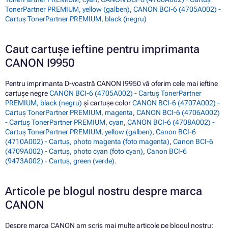
TonerPartner PREMIUM, yellow (galben)
,
CANON BCI-6 (4705A002) -
Cartuș TonerPartner PREMIUM, black (negru)
Caut cartușe ieftine pentru imprimanta
CANON I9950
Pentru imprimanta D-voastră CANON I9950 vă oferim cele mai ieftine
cartușe negre
CANON BCI-6 (4705A002) - Cartuș TonerPartner
PREMIUM, black (negru)
și cartușe color
CANON BCI-6 (4707A002) -
Cartuș TonerPartner PREMIUM, magenta
,
CANON BCI-6 (4706A002)
- Cartuș TonerPartner PREMIUM, cyan
,
CANON BCI-6 (4708A002) -
Cartuș TonerPartner PREMIUM, yellow (galben)
,
Canon BCI-6
(4710A002) - Cartuș, photo magenta (foto magenta)
,
Canon BCI-6
(4709A002) - Cartuș, photo cyan (foto cyan)
,
Canon BCI-6
(9473A002) - Cartuș, green (verde)
.
Articole pe blogul nostru despre marca
CANON
Despre marca CANON am scris mai multe articole pe blogul nostru: