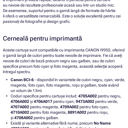
au nevoie de rezultate profesionale acasă sau într-un studio mic.
De asemenea, suportul pentru o gamă largă de formate de hârtie
îi oferă o versatilitate remarcabilă. Este o soluție excelentă pentru cei
pasionați de fotografie și design grafic.
Cerneală pentru imprimantă
Aceste cartușe sunt compatibile cu imprimanta CANON I9950, oferind
o gamă largă de culori pentru toate nevoile de imprimare. Fie că aveți
nevoie de culori de bază precum negru sau galben, sau de culori
specifice precum foto cyan și foto magenta, această selecție acoperă
întregul spectru.
Canon BCI-6
- disponibil în variantele de culori negru, cyan, verde,
magenta, foto cyan, foto magenta, roșu și galben, toate având
un volum de 13ml.
Coduri specifice pentru cartușe includ:
4705A002
pentru negru,
4706A002
și
4706A017
pentru cyan,
9473A002
pentru verde,
4707A002
pentru magenta,
4709A002
pentru foto cyan,
4710A002
pentru foto magenta,
8891A002
pentru roșu,
și
4708A002
pentru galben.
Există și variante alternative fără nume, precum
No Name