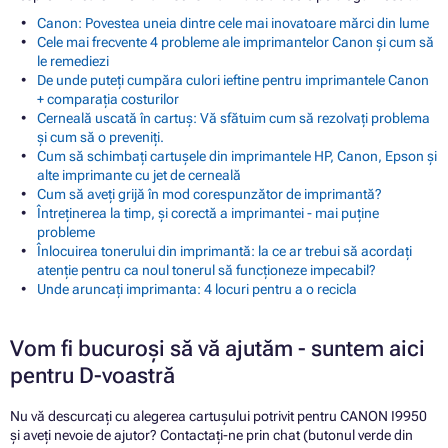
Canon: Povestea uneia dintre cele mai inovatoare mărci din lume
Cele mai frecvente 4 probleme ale imprimantelor Canon și cum să
le remediezi
De unde puteți cumpăra culori ieftine pentru imprimantele Canon
+ comparația costurilor
Cerneală uscată în cartuș: Vă sfătuim cum să rezolvați problema
și cum să o preveniți.
Cum să schimbați cartușele din imprimantele HP, Canon, Epson și
alte imprimante cu jet de cerneală
Cum să aveți grijă în mod corespunzător de imprimantă?
Întreținerea la timp, și corectă a imprimantei - mai puține
probleme
Înlocuirea tonerului din imprimantă: la ce ar trebui să acordați
atenție pentru ca noul tonerul să funcționeze impecabil?
Unde aruncați imprimanta: 4 locuri pentru a o recicla
Vom fi bucuroși să vă ajutăm - suntem aici
pentru D-voastră
Nu vă descurcați cu alegerea cartușului potrivit pentru CANON I9950
și aveți nevoie de ajutor? Contactați-ne prin chat (butonul verde din