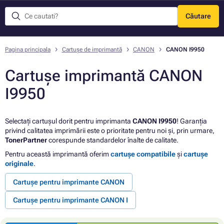
Căutare
Meniu
Pagina principala
Cartușe de imprimantă
CANON
CANON I9950
Cartușe imprimantă CANON
I9950
Selectați cartușul dorit pentru imprimanta
CANON I9950
! Garanția
privind calitatea imprimării este o prioritate pentru noi și, prin urmare,
TonerPartner
corespunde standardelor înalte de calitate.
Pentru această imprimantă oferim
cartușe compatibile
și
cartușe
originale
.
Cartușe pentru imprimante CANON
Cartușe pentru imprimante CANON I