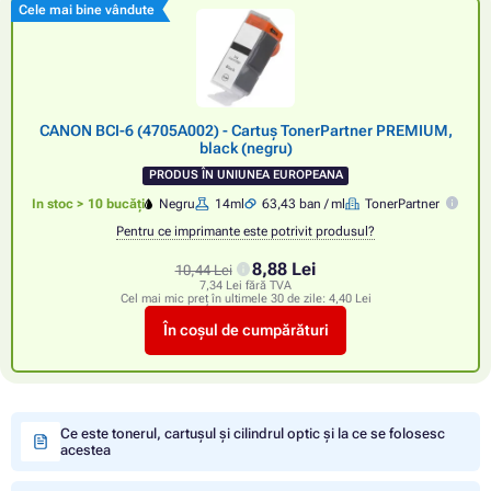
Cele mai bine vândute
CANON BCI-6 (4705A002) - Cartuș TonerPartner PREMIUM,
black (negru)
PRODUS ÎN UNIUNEA EUROPEANA
In stoc > 10 bucăți
Negru
14ml
63,43 ban / ml
TonerPartner
Pentru ce imprimante este potrivit produsul?
8,88 Lei
10,44 Lei
7,34 Lei fără TVA
Cel mai mic preț în ultimele 30 de zile:
4,40 Lei
În coșul de cumpărături
Ce este tonerul, cartușul și cilindrul optic și la ce se folosesc
acestea