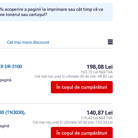
% acoperire a paginii la imprimare sau cât timp vă va
ine tonerul sau cartușul?
Cel mai mare discount
198,08 Lei
ER DR-3100
163,70 Lei fără TVA
Cel mai mic preț în ultimele 30 de zile:
48,82 Lei
 pagină
În coșul de cumpărături
140,87 Lei
0 (TN3030),
116,42 Lei fără TVA
Cel mai mic preț în ultimele 30 de zile:
133,33 Lei
pagină
În coșul de cumpărături