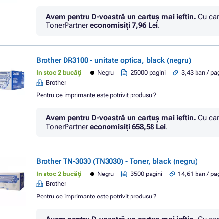
Avem pentru D-voastră un cartuș mai ieftin.
Cu car
TonerPartner
economisiţi
7,96 Lei
.
Brother DR3100 - unitate optica, black (negru)
In stoc 2 bucăți
Negru
25000 pagini
3,43 ban / pa
Brother
Pentru ce imprimante este potrivit produsul?
Avem pentru D-voastră un cartuș mai ieftin.
Cu car
TonerPartner
economisiţi
658,58 Lei
.
Brother TN-3030 (TN3030) - Toner, black (negru)
In stoc 2 bucăți
Negru
3500 pagini
14,61 ban / pa
Brother
Pentru ce imprimante este potrivit produsul?