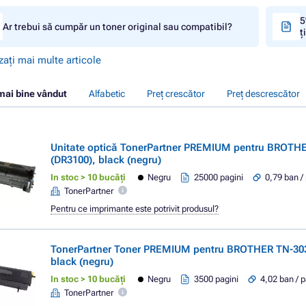
5
Ar trebui să cumpăr un toner original sau compatibil?
ț
zați mai multe articole
mai bine vândut
Alfabetic
Preț crescător
Preț descrescător
Unitate optică TonerPartner PREMIUM pentru BROTH
(DR3100), black (negru)
In stoc > 10 bucăți
Negru
25000 pagini
0,79 ban /
TonerPartner
Pentru ce imprimante este potrivit produsul?
TonerPartner Toner PREMIUM pentru BROTHER TN-303
black (negru)
In stoc > 10 bucăți
Negru
3500 pagini
4,02 ban / 
TonerPartner