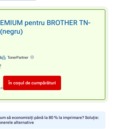
PREMIUM pentru BROTHER TN-
(negru)
nă
TonerPartner
?
În coșul de cumpărături
Lei
um să economisiți până la 80 % la imprimare? Soluție:
onerele alternative