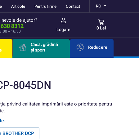
RO
re
Articole
Pentru firme
Contact
i nevoie de ajutor?
 630 8312
0 Lei
Logare
 8:00 – 16:30
Casă, grădină
Reducere
e
și sport
DCP-8045DN
ția privind calitatea imprimării este o prioritate pentru
te.
le
.
te BROTHER DCP