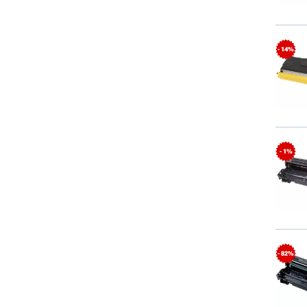
- 14%
- 1%
- 82%