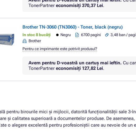
Avem pentru D-voastră un cartuș mai ieftin.
Cu car
TonerPartner
economisiţi
370,37 Lei
.
Brother TN-3060 (TN3060) - Toner, black (negru)
In stoc 8 bucăți
Negru
6700 pagini
3,48 ban / pag
Brother
Pentru ce imprimante este potrivit produsul?
Avem pentru D-voastră un cartuș mai ieftin.
Cu car
TonerPartner
economisiţi
127,82 Lei
.
lă pentru birourile mici și mijlocii, datorită funcționalității sale 3-
re și calitatea superioară a documentelor produse. De asemenea, co
 Este o alegere excelentă pentru profesioniștii care au nevoie de un e