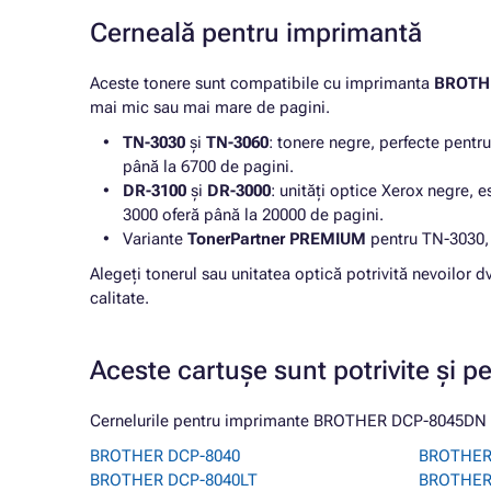
Cerneală pentru imprimantă
Aceste tonere sunt compatibile cu imprimanta
BROTH
mai mic sau mai mare de pagini.
TN-3030
și
TN-3060
: tonere negre, perfecte pentr
până la 6700 de pagini.
DR-3100
și
DR-3000
: unități optice Xerox negre, 
3000 oferă până la 20000 de pagini.
Variante
TonerPartner PREMIUM
pentru TN-3030, T
Alegeți tonerul sau unitatea optică potrivită nevoilor 
calitate.
Aceste cartușe sunt potrivite și p
Cernelurile pentru imprimante BROTHER DCP-8045DN de
BROTHER DCP-8040
BROTHER
BROTHER DCP-8040LT
BROTHER