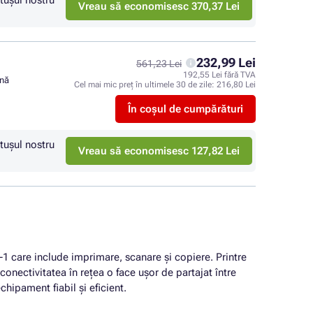
tuşul nostru
Vreau să economisesc 370,37 Lei
232,99 Lei
561,23 Lei
192,55 Lei fără TVA
ină
Cel mai mic preț în ultimele 30 de zile:
216,80 Lei
În coșul de cumpărături
tuşul nostru
Vreau să economisesc 127,82 Lei
în-1 care include imprimare, scanare și copiere. Printre
nectivitatea în rețea o face ușor de partajat între
chipament fiabil și eficient.