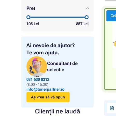
Pret
Ce
105
Lei
857
Lei
Ai nevoie de ajutor?
Te vom ajuta.
Consultant de
selectie
031 630 8312
(8:00 - 16:30)
info@tonerpartner.ro
Aș vrea să vă spun
Clienții ne laudă