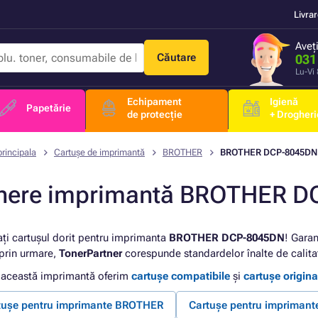
Livra
Aveț
Căutare
031
Lu-Vi
Echipament
Igienă
Papetărie
de protecție
+ Drogheri
rincipala
Cartușe de imprimantă
BROTHER
BROTHER DCP-8045DN
nere imprimantă BROTHER 
ați cartușul dorit pentru imprimanta
BROTHER DCP-8045DN
! Garan
 prin urmare,
TonerPartner
corespunde standardelor înalte de calita
 această imprimantă oferim
cartușe compatibile
și
cartușe origina
tușe pentru imprimante BROTHER
Cartușe pentru impriman