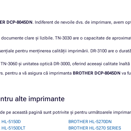
ER DCP-8045DN
. Indiferent de nevoile dvs. de imprimare, avem opț
u documente clare și lizibile. TN-3030 are o capacitate de aproxim
esențiale pentru menținerea calității imprimării. DR-3100 are o dura
N-3060 și unitatea optică DR-3000, oferind aceeași calitate înaltă ș
dvs. pentru a vă asigura că imprimanta
BROTHER DCP-8045DN
va fu
entru alte imprimante
 pe această pagină sunt potrivite și pentru următoarele impriman
 HL-5150D
BROTHER HL-5270DN
 HL-5150DLT
BROTHER HL-5270 SERIES