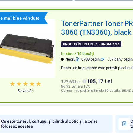
le mai bine vândute
TonerPartner Toner 
3060 (TN3060), black 
PRODUS ÎN UNIUNEA EUROPEANA
In stoc > 10 bucăți
Negru
6700 pagini
1,57 ban / pagi
Pentru ce imprimante este potrivit produsul
105,17 Lei
122,69 Lei
86,92 Lei fără TVA
5 evaluări
Cel mai mic preț în ultimele 30 de zile:
58,43 
Ce este tonerul, cartușul și cilindrul optic și la ce se
C
folosesc acestea
t