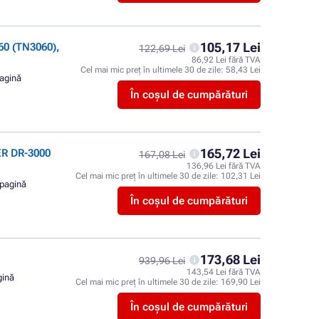
105,17 Lei
0 (TN3060),
122,69 Lei
86,92 Lei fără TVA
Cel mai mic preț în ultimele 30 de zile:
58,43 Lei
pagină
În coșul de cumpărături
165,72 Lei
ER DR-3000
167,08 Lei
136,96 Lei fără TVA
Cel mai mic preț în ultimele 30 de zile:
102,31 Lei
 pagină
În coșul de cumpărături
173,68 Lei
939,96 Lei
143,54 Lei fără TVA
gină
Cel mai mic preț în ultimele 30 de zile:
169,90 Lei
În coșul de cumpărături