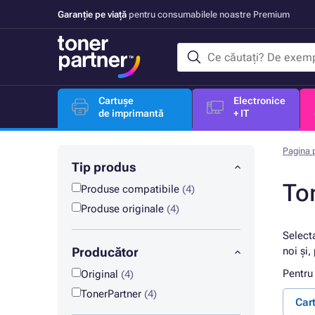
Garanție pe viață
pentru consumabilele noastre Premium
Cartușe
Electronice
de imprimantă
+ IT
Pagina p
Tip produs
To
Produse compatibile
(4)
Produse originale
(4)
Select
Producător
noi și,
Pentru
Original
(4)
TonerPartner
(4)
Car