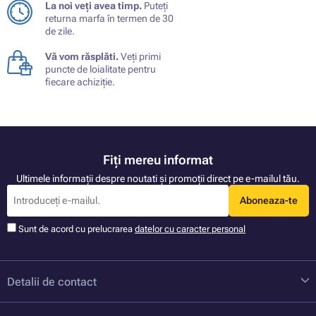
La noi veți avea timp.
Puteți
returna marfa în termen de 30
de zile.
Vă vom răsplăti.
Veți primi
puncte de loialitate pentru
fiecare achiziție.
Fiți mereu informat
Ultimele informații despre noutati și promoții direct pe e-mailul tău.
Aboneaza-te
Sunt de acord cu prelucrarea
datelor cu caracter personal
Detalii de contact