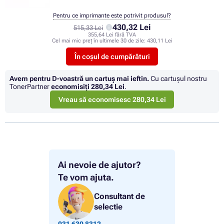
Pentru ce imprimante este potrivit produsul?
430,32 Lei
515,33 Lei
355,64 Lei fără TVA
Cel mai mic preț în ultimele 30 de zile:
430,11 Lei
În coșul de cumpărături
Avem pentru D-voastră un cartuș mai ieftin.
Cu cartuşul nostru
TonerPartner
economisiţi
280,34 Lei
.
Vreau să economisesc 280,34 Lei
Ai nevoie de ajutor?
Te vom ajuta.
Consultant de
selectie