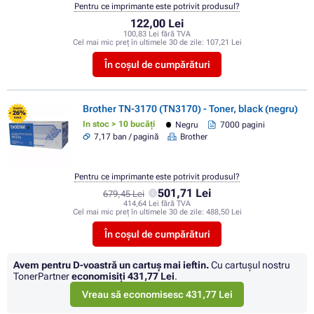
Pentru ce imprimante este potrivit produsul?
122,00 Lei
100,83 Lei fără TVA
Cel mai mic preț în ultimele 30 de zile:
107,21 Lei
În coșul de cumpărături
Brother TN-3170 (TN3170) - Toner, black (negru)
FLASH
- 26%
SALE
In stoc > 10 bucăți
Negru
7000 pagini
7,17 ban / pagină
Brother
Pentru ce imprimante este potrivit produsul?
501,71 Lei
679,45 Lei
414,64 Lei fără TVA
Cel mai mic preț în ultimele 30 de zile:
488,50 Lei
În coșul de cumpărături
Avem pentru D-voastră un cartuș mai ieftin.
Cu cartuşul nostru
TonerPartner
economisiţi
431,77 Lei
.
Vreau să economisesc 431,77 Lei