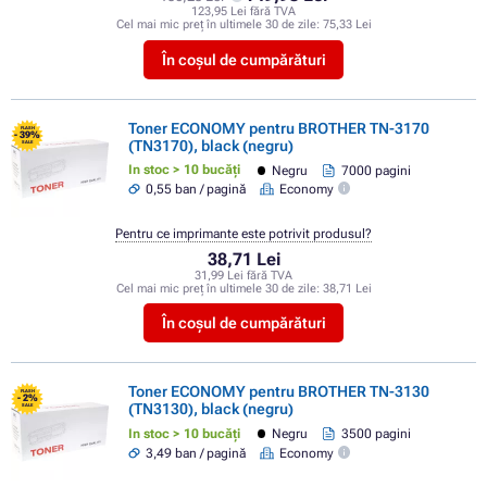
123,95 Lei fără TVA
Cel mai mic preț în ultimele 30 de zile:
75,33 Lei
În coșul de cumpărături
Toner ECONOMY pentru BROTHER TN-3170
FLASH
- 39%
(TN3170), black (negru)
SALE
In stoc > 10 bucăți
Negru
7000 pagini
0,55 ban / pagină
Economy
Pentru ce imprimante este potrivit produsul?
38,71 Lei
31,99 Lei fără TVA
Cel mai mic preț în ultimele 30 de zile:
38,71 Lei
În coșul de cumpărături
Toner ECONOMY pentru BROTHER TN-3130
FLASH
- 2%
(TN3130), black (negru)
SALE
In stoc > 10 bucăți
Negru
3500 pagini
3,49 ban / pagină
Economy