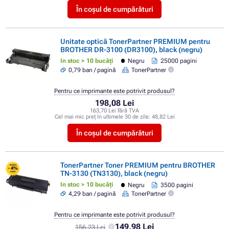
În coșul de cumpărături
Unitate optică TonerPartner PREMIUM pentru
BROTHER DR-3100 (DR3100), black (negru)
In stoc > 10 bucăți
Negru
25000 pagini
0,79 ban / pagină
TonerPartner
Pentru ce imprimante este potrivit produsul?
198,08 Lei
163,70 Lei fără TVA
Cel mai mic preț în ultimele 30 de zile:
48,82 Lei
În coșul de cumpărături
TonerPartner Toner PREMIUM pentru BROTHER
FLASH
- 4%
TN-3130 (TN3130), black (negru)
SALE
In stoc > 10 bucăți
Negru
3500 pagini
4,29 ban / pagină
TonerPartner
Pentru ce imprimante este potrivit produsul?
149,98 Lei
156,23 Lei