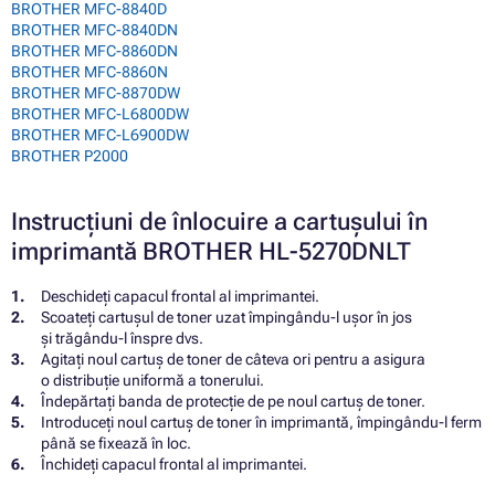
BROTHER MFC-8840D
BROTHER MFC-8840DN
BROTHER MFC-8860DN
BROTHER MFC-8860N
BROTHER MFC-8870DW
BROTHER MFC-L6800DW
BROTHER MFC-L6900DW
BROTHER P2000
Instrucțiuni de înlocuire a cartușului în
imprimantă BROTHER HL-5270DNLT
Deschideți capacul frontal al imprimantei.
Scoateți cartușul de toner uzat împingându-l ușor în jos
și trăgându-l înspre dvs.
Agitați noul cartuș de toner de câteva ori pentru a asigura
o distribuție uniformă a tonerului.
Îndepărtați banda de protecție de pe noul cartuș de toner.
Introduceți noul cartuș de toner în imprimantă, împingându-l ferm
până se fixează în loc.
Închideți capacul frontal al imprimantei.