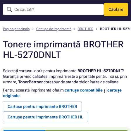
Căutare
Meniu
Pagina principala
Cartușe de imprimantă
BROTHER
BROTHER HL-527
Tonere imprimantă BROTHER
HL-5270DNLT
Selectați cartușul dorit pentru imprimanta
BROTHER HL-5270DNLT
!
Garanția privind calitatea imprimării este o prioritate pentru noi și, prin
urmare,
TonerPartner
corespunde standardelor înalte de calitate.
Pentru această imprimantă oferim
cartușe compatibile
și
cartușe
originale
.
Cartușe pentru imprimante BROTHER
Cartușe pentru imprimante BROTHER HL