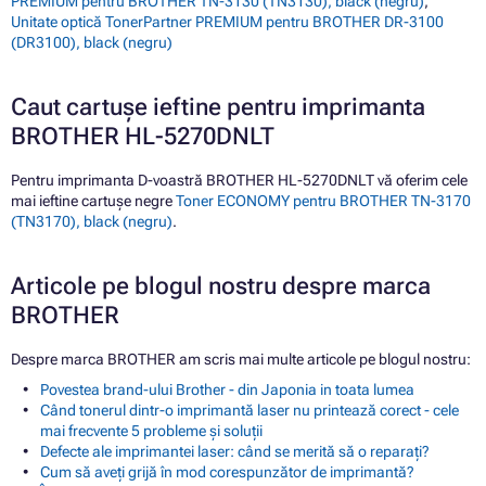
PREMIUM pentru BROTHER TN-3130 (TN3130), black (negru)
,
Unitate optică TonerPartner PREMIUM pentru BROTHER DR-3100
(DR3100), black (negru)
Caut cartușe ieftine pentru imprimanta
BROTHER HL-5270DNLT
Pentru imprimanta D-voastră BROTHER HL-5270DNLT vă oferim cele
mai ieftine cartușe negre
Toner ECONOMY pentru BROTHER TN-3170
(TN3170), black (negru)
.
Articole pe blogul nostru despre marca
BROTHER
Despre marca BROTHER am scris mai multe articole pe blogul nostru:
Povestea brand-ului Brother - din Japonia in toata lumea
Când tonerul dintr-o imprimantă laser nu printează corect - cele
mai frecvente 5 probleme și soluții
Defecte ale imprimantei laser: când se merită să o reparați?
Cum să aveți grijă în mod corespunzător de imprimantă?