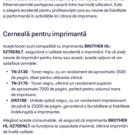
Ethernet permite partajarea ușoară între mai mulți utilizatori. Este
o alegere excelentă pentru profesioniștii care au nevoie de fiabilitate
și performanță în activitățile lor zilnice de imprimare.
Cerneală pentru imprimantă
Acești toneri sunt compatibili cu imprimanta
BROTHER HL-
5270DNLT
, asigurând o calitate excelentă a imprimării. Fie că aveți
nevoie de imprimări pentru birou sau acasă, aceste opțiuni vă vor
satisface cerințele:
TN-3130
- Toner negru, cu un randament de aproximativ 3500
de pagini, ideal pentru utilizarea zilnică.
TN-3170
- Toner negru, oferind un randament superior
de aproximativ 7000 de pagini, perfect pentru volumul mare
de imprimare.
DR3100
- Unitate optică negru, cu un randament impresionant
de până la 25000 de pagini, garantând o durabilitate și fiabilitate
îndelungată a imprimantei.
Alegând aceste consumabile, vă asigurați că imprimanta
BROTHER
HL-5270DNLT
va funcționa la capacitate maximă, oferind imprimări
de înaltă calitate.