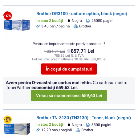
Brother DR3100 - unitate optica, black (negru)
- 17%
In stoc 2 bucăți
Negru
25000 pagini
3,43 ban / pagină
Brother
Pentru ce imprimante este potrivit produsul?
857,71 Lei
1 034,71 Lei
708,85 Lei fără TVA
Cel mai mic preț în ultimele 30 de zile:
838,02 Lei
În coșul de cumpărături
Avem pentru D-voastră un cartuș mai ieftin.
Cu cartuşul nostru
TonerPartner
economisiţi
659,63 Lei
.
Vreau să economisesc 659,63 Lei
Brother TN-3130 (TN3130) - Toner, black (negru)
FLASH
- 17%
SALE
In stoc 2 bucăți
Negru
3500 pagini
12,29 ban / pagină
Brother