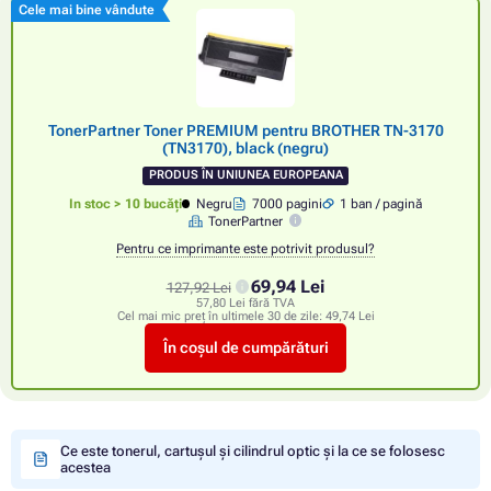
Cele mai bine vândute
TonerPartner Toner PREMIUM pentru BROTHER TN-3170
(TN3170), black (negru)
PRODUS ÎN UNIUNEA EUROPEANA
In stoc > 10 bucăți
Negru
7000 pagini
1 ban / pagină
TonerPartner
Pentru ce imprimante este potrivit produsul?
69,94 Lei
127,92 Lei
57,80 Lei fără TVA
Cel mai mic preț în ultimele 30 de zile:
49,74 Lei
În coșul de cumpărături
Ce este tonerul, cartușul și cilindrul optic și la ce se folosesc
acestea