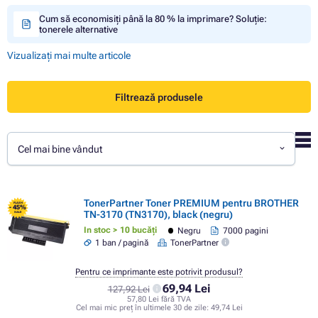
Cum să economisiți până la 80 % la imprimare? Soluție:
tonerele alternative
Vizualizați mai multe articole
Filtrează produsele
Cel mai bine vândut
TonerPartner Toner PREMIUM pentru BROTHER
FLASH
- 45%
TN-3170 (TN3170), black (negru)
SALE
In stoc > 10 bucăți
Negru
7000 pagini
1 ban / pagină
TonerPartner
Pentru ce imprimante este potrivit produsul?
69,94 Lei
127,92 Lei
57,80 Lei fără TVA
Cel mai mic preț în ultimele 30 de zile:
49,74 Lei