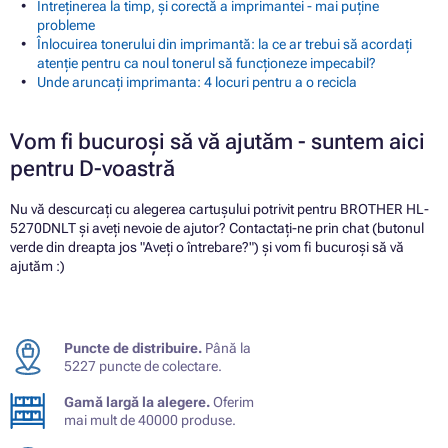
Întreținerea la timp, și corectă a imprimantei - mai puține
probleme
Înlocuirea tonerului din imprimantă: la ce ar trebui să acordați
atenție pentru ca noul tonerul să funcționeze impecabil?
Unde aruncați imprimanta: 4 locuri pentru a o recicla
Vom fi bucuroși să vă ajutăm - suntem aici
pentru D-voastră
Nu vă descurcați cu alegerea cartușului potrivit pentru BROTHER HL-
5270DNLT și aveți nevoie de ajutor? Contactați-ne prin chat (butonul
verde din dreapta jos "Aveți o întrebare?") și vom fi bucuroși să vă
ajutăm :)
Puncte de distribuire.
Până la
5227 puncte de colectare.
Gamă largă la alegere.
Oferim
mai mult de 40000 produse.