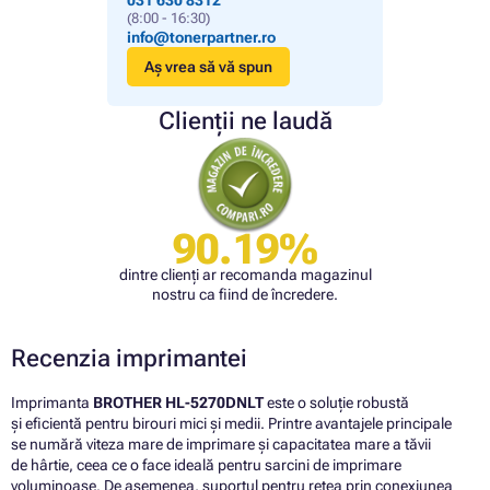
031 630 8312
(8:00 - 16:30)
info@tonerpartner.ro
Aș vrea să vă spun
Clienții ne laudă
90.19%
dintre clienți ar recomanda magazinul
nostru ca fiind de încredere.
Recenzia imprimantei
Imprimanta
BROTHER HL-5270DNLT
este o soluție robustă
și eficientă pentru birouri mici și medii. Printre avantajele principale
se numără viteza mare de imprimare și capacitatea mare a tăvii
de hârtie, ceea ce o face ideală pentru sarcini de imprimare
voluminoase. De asemenea, suportul pentru rețea prin conexiunea