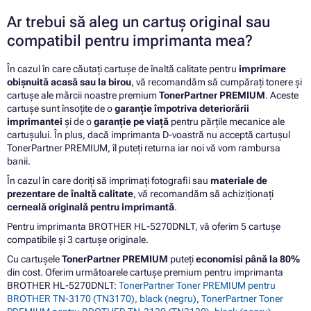
Ar trebui să aleg un cartuș original sau
compatibil pentru imprimanta mea?
În cazul în care căutați cartușe de înaltă calitate pentru
imprimare
obișnuită acasă sau la birou
, vă recomandăm să cumpărați tonere și
cartușe ale mărcii noastre premium
TonerPartner PREMIUM
. Aceste
cartușe sunt însoțite de o
garanție împotriva deteriorării
imprimantei
și de o
garanție pe viață
pentru părțile mecanice ale
cartușului. În plus, dacă imprimanta D-voastră nu acceptă cartușul
TonerPartner PREMIUM, îl puteți returna iar noi vă vom rambursa
banii.
În cazul în care doriți să imprimați fotografii sau
materiale de
prezentare de înaltă calitate
, vă recomandăm să achiziționați
cerneală originală pentru imprimantă
.
Pentru imprimanta BROTHER HL-5270DNLT, vă oferim 5 cartușe
compatibile și 3 cartușe originale.
Cu cartușele
TonerPartner PREMIUM
puteți
economisi până la 80%
din cost. Oferim următoarele cartușe premium pentru imprimanta
BROTHER HL-5270DNLT:
TonerPartner Toner PREMIUM pentru
BROTHER TN-3170 (TN3170), black (negru)
,
TonerPartner Toner