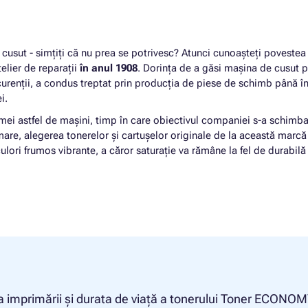
cusut - simțiți că nu prea se potrivesc? Atunci cunoașteți povestea
telier de reparații
în anul 1908
. Dorința de a găsi mașina de cusut p
urenții, a condus treptat prin producția de piese de schimb până î
ei.
mei astfel de mașini, timp în care obiectivul companiei s-a schimba
rmare, alegerea tonerelor și cartușelor originale de la această marcă 
ulori frumos vibrante, a căror saturație va rămâne la fel de durabilă 
a imprimării și durata de viață a tonerului Toner ECONO