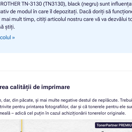
BROTHER TN-3130 (TN3130), black (negru) sunt influența
ativ de modul în care îl depozitați. Dacă doriți să funcțio
t mai mult timp, citiți articolul nostru care vă va dezvălui t
ă știți.
icolul »
ea calității de imprimare
, dar, din păcate, și mai multe negative destul de neplăcute. Trebu
ivite pentru printarea fotografiilor, dar și că tonerele pentru ele su
ală – adică cel puțin în cazul achiziționării tonerelor originale.