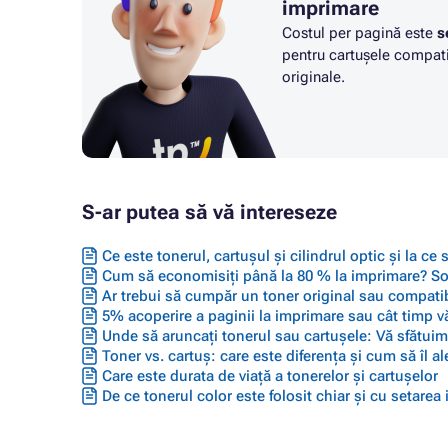
imprimare
Costul per pagină este
s
pentru cartușele compati
originale.
S-ar putea să vă intereseze
Ce este tonerul, cartușul și cilindrul optic și la ce
Cum să economisiți până la 80 % la imprimare? Solu
Ar trebui să cumpăr un toner original sau compatib
5% acoperire a paginii la imprimare sau cât timp vă
Unde să aruncați tonerul sau cartușele: Vă sfătuim 
Toner vs. cartuș: care este diferența și cum să îl ale
Care este durata de viață a tonerelor și cartușelor
De ce tonerul color este folosit chiar și cu setarea