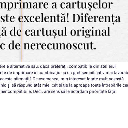
rele alternative sau, dacă preferați, compatibile din atelierul
lente de imprimare în combinație cu un preț semnificativ mai favorab
 aceste afirmații? De asemenea, m-a interesat foarte mult această
ic și să răspund atât mie, cât și ție la aproape toate întrebările ca
er compatibile. Deci, are sens să le acordăm prioritate față