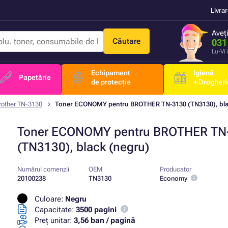
Livra
Aveț
Căutare
031
Lu-Vi
Echipament
Igienă
Papetărie
de protecție
+ Drogheri
rother TN-3130
Toner ECONOMY pentru BROTHER TN-3130 (TN3130), bla
Toner ECONOMY pentru BROTHER TN
(TN3130), black (negru)
Numărul comenzii
OEM
Producator
20100238
TN3130
Economy
Culoare:
Negru
Capacitate:
3500 pagini
Preț unitar:
3,56 ban / pagină