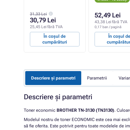
31,33 Lei
52,49 Lei
30,79 Lei
A
43,38 Lei fără TVA
25,45 Lei fără TVA
0,17 ban / pagină
e
În coșul de
În coșul d
ri
cumpărături
cumpărătur
Descriere și parametri
Parametrii
Varia
Descriere și parametri
Toner economic
BROTHER TN-3130 (TN3130)
. Culoa
Modelul nostru de toner ECONOMIC este cea mai exclusi
să fie oferita. Este potrivit pentru toate modelele de i