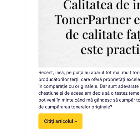
Recent, însă, pe piață au apărut tot mai mult tone
producătorilor terți, care oferă proprietăți exce
în comparație cu originalele. Dar sunt adevărate
chestiune și de aceea am decis să o testez temein
pot veni în minte când mă gândesc să cumpăr ton
de cumpărarea tonerelor originale?
Citiți articolul »