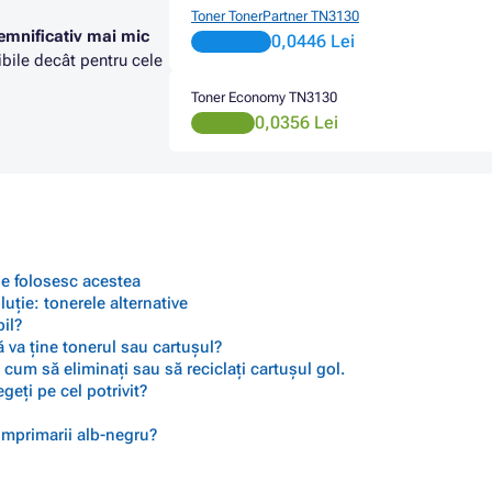
Toner TonerPartner TN3130
emnificativ mai mic
0,0446 Lei
bile decât pentru cele
Toner Economy TN3130
0,0356 Lei
 se folosesc acestea
ție: tonerele alternative
il?
 va ține tonerul sau cartușul?
cum să eliminați sau să reciclați cartușul gol.
geți pe cel potrivit?
 imprimarii alb-negru?