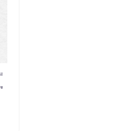
il
re