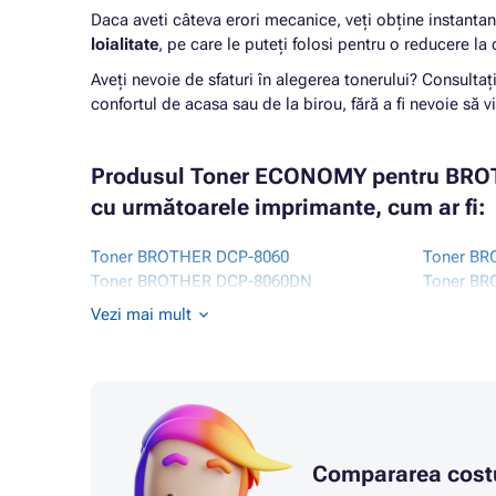
Daca aveti câteva erori mecanice, veți obține instanta
loialitate
, pe care le puteți folosi pentru o reducere 
Aveți nevoie de sfaturi în alegerea tonerului? Consultaț
confortul de acasa sau de la birou, fără a fi nevoie să vi
Produsul Toner ECONOMY pentru BROTH
cu următoarele imprimante, cum ar fi:
Toner BROTHER DCP-8060
Toner BR
Toner BROTHER DCP-8060DN
Toner BR
Toner BROTHER DCP-8065DN
Toner B
Vezi mai mult
Toner BROTHER HL-3145
Toner B
Toner BROTHER HL-5200
Toner BR
Toner BROTHER HL-5200 SERIES
Toner BR
Toner BROTHER HL-5240
Toner B
Toner BROTHER HL-5240 SERIES
Toner BR
Toner BROTHER HL-5240DN
Toner BR
Compararea costu
Toner BROTHER HL-5240DNLT
Toner B