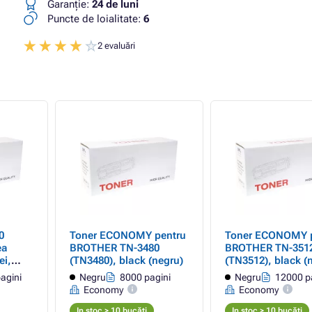
Garanţie:
24 de luni
Puncte de loialitate:
6
2 evaluări
0
Toner ECONOMY pentru
Toner ECONOMY p
ea
BROTHER TN-3480
BROTHER TN-351
ei,
(TN3480), black (negru)
(TN3512), black (
agini
Negru
8000 pagini
Negru
12000 p
Economy
Economy
In stoc > 10 bucăți
In stoc > 10 bucăți