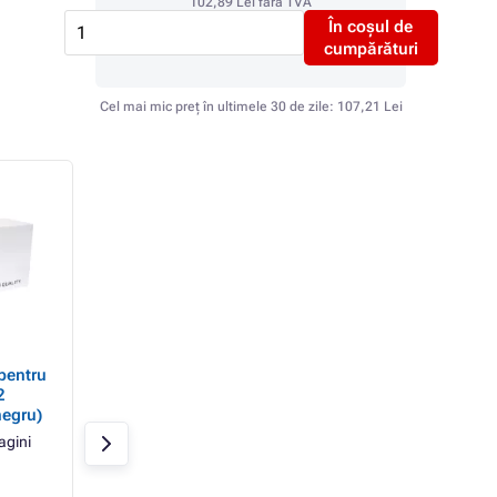
102,89 Lei
fără TVA
În coșul de
cumpărături
Cel mai mic preț în ultimele 30 de zile:
107,21 Lei
entru
Toner ECONOMY pentru
Toner ECONOMY p
2
BROTHER TN-3170
BROTHER TN-343
negru)
(TN3170), black (negru)
(TN3430), black (n
agini
Negru
7000 pagini
Negru
3000 pag
Economy
Economy
In stoc > 10 bucăți
In stoc > 10 bucăți