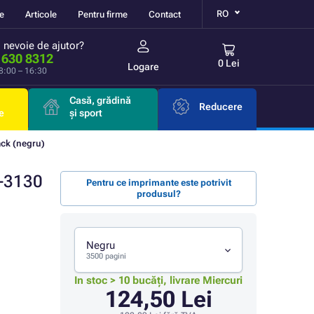
RO
re
Articole
Pentru firme
Contact
i nevoie de ajutor?
 630 8312
0 Lei
Logare
 8:00 – 16:30
Casă, grădină
Reducere
e
și sport
ck (negru)
-3130
Pentru ce imprimante este potrivit
produsul?
Negru
3500 pagini
In stoc > 10 bucăți, livrare Miercuri
124,50 Lei