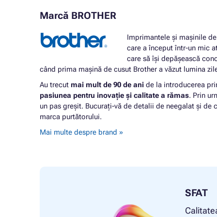
Marcă BROTHER
Imprimantele și mașinile de 
care a început într-un mic a
care să își depășească conc
când prima mașină de cusut Brother a văzut lumina zil
Au trecut
mai mult de 90 de ani
de la introducerea pri
pasiunea pentru inovație și calitate a rămas
. Prin u
un pas greșit. Bucurați-vă de detalii de neegalat și de c
marca purtătorului.
Mai multe despre brand »
SFAT
Calitate