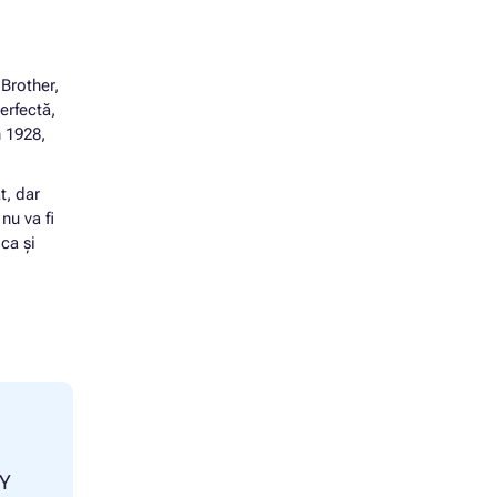
 Brother,
erfectă,
n 1928,
t, dar
nu va fi
ca și
MY