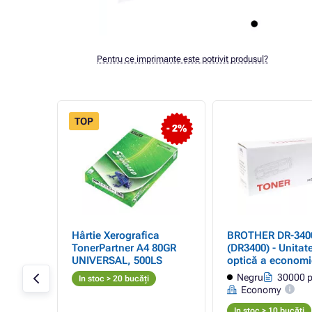
Pentru ce imprimante este potrivit produsul?
TOP
- 44%
- 2%
artner
Hârtie Xerografica
BROTHER DR-340
pentru
TonerPartner A4 80GR
(DR3400) - Unitat
70
UNIVERSAL, 500LS
optică a economi
(negru)
black (negru)
 pagini
Negru
30000 p
In stoc > 20 bucăți
Economy
In stoc > 10 bucăți