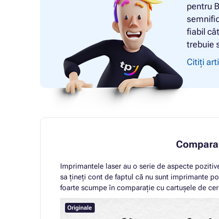
pentru 
semnific
fiabil câ
trebuie s
Citiți art
Comparar
Imprimantele laser au o serie de aspecte pozitive
sa țineți cont de faptul că nu sunt imprimante potr
foarte scumpe în comparație cu cartușele de cerne