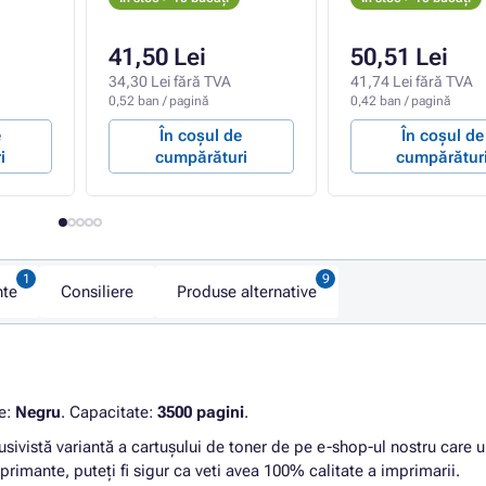
41,50 Lei
50,51 Lei
34,30 Lei fără TVA
41,74 Lei fără TVA
0,52 ban / pagină
0,42 ban / pagină
e
În coșul de
În coșul de
i
cumpărături
cumpărătur
nte
Consiliere
Produse alternative
re:
Negru
. Capacitate:
3500 pagini
.
vistă variantă a cartușului de toner de pe e-shop-ul nostru care 
mprimante, puteți fi sigur ca veti avea 100% calitate a imprimarii.