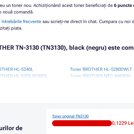
neu un toner nou. Achiziționând acest toner beneficiați de
6 puncte 
la o nouă comandă.
i
întrebările frecvente
sau scrieți-ne direct în chat. Cumpara cu noi 
zitați piata.
ER TN-3130 (TN3130), black (negru) este comp
OTHER HL-5240L
Toner BROTHER HL-5280DWLT
OTHER HL-5250 SERIES
Toner BROTHER MFC-8460DN
ROTHER HL-5250DN
Toner BROTHER MFC-8460N
ROTHER HL-5250DNHY
Toner BROTHER MFC-8670DN
OTHER HL-5250DNLT
Toner BROTHER MFC-8860DN
OTHER HL-5270 SERIES
Toner BROTHER MFC-8860N
ROTHER HL-5270DN
Toner BROTHER MFC-8870DW
OTHER HL-5270DN2LT
Toner BROTHER MFC-L6800DW
Toner original TN3130
OTHER HL-5270DNLT
Toner BROTHER MFC-L6900DW
0,1229 Le
rilor de
ROTHER HL-5280DW