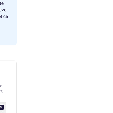
te
neze
ot ce
ie
nt