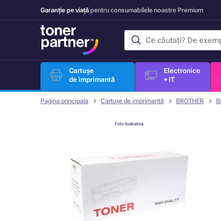
Garanție pe viață
pentru consumabilele noastre Premium
Cartușe
Electronice
de imprimantă
+ IT
Pagina principala
Cartușe de imprimantă
BROTHER
B
Foto ilustrativa