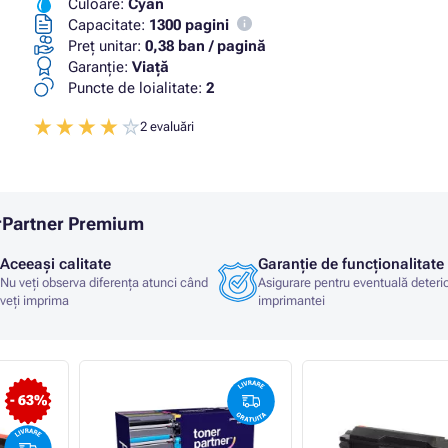
Culoare:
Cyan
Capacitate:
1300 pagini
Preț unitar:
0,38 ban / pagină
Garanţie:
Viaţă
Puncte de loialitate:
2
2 evaluări
erPartner Premium
Aceeași calitate
Garanție de funcționalitate
Nu veți observa diferența atunci când
Asigurare pentru eventuală deteri
veți imprima
imprimantei
- 63%