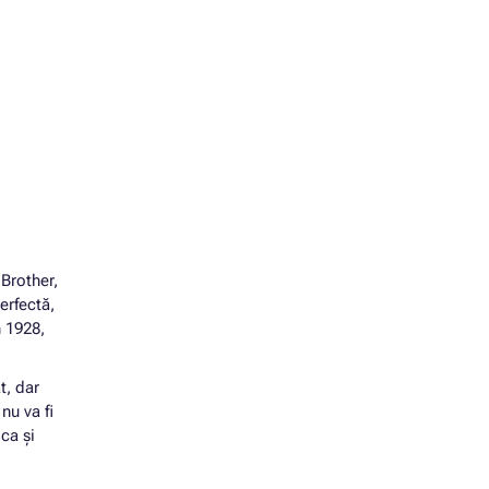
 Brother,
erfectă,
n 1928,
t, dar
nu va fi
ca și