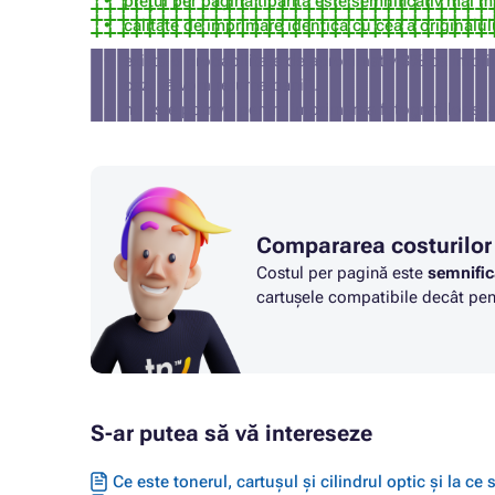
prețul per pagină tipărită este semnificativ mai m
calitate de imprimare identică cu cea a originalul
există o probabilitate de aproximativ 3% ca impri
caz, vă vom returna banii).
nu este potrivit pentru imprimarea fotografiilor și 
Compararea costurilor
Costul per pagină este
semnific
cartușele compatibile decât pent
S-ar putea să vă intereseze
Ce este tonerul, cartușul și cilindrul optic și la ce