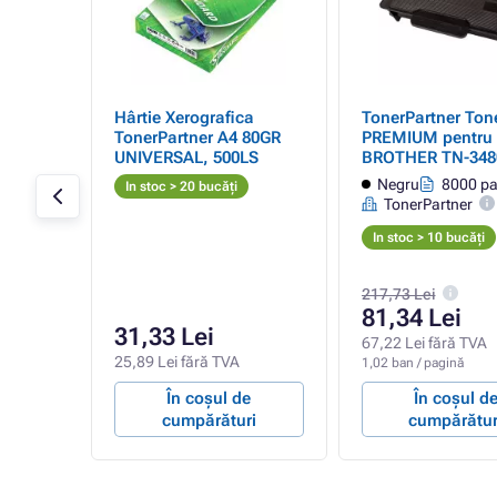
er
Hârtie Xerografica
TonerPartner Ton
TonerPartner A4 80GR
PREMIUM pentru
30
UNIVERSAL, 500LS
BROTHER TN-348
(negru)
(TN3480), black (
gini
Negru
8000 pa
In stoc > 20 bucăți
TonerPartner
In stoc > 10 bucăți
217,73 Lei
81,34 Lei
31,33 Lei
A
67,22 Lei fără TVA
25,89 Lei fără TVA
1,02 ban / pagină
e
În coșul de
În coșul d
ri
cumpărături
cumpărătur