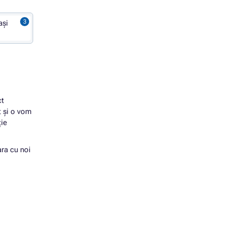
ași
ct
t și o vom
ție
ara cu noi