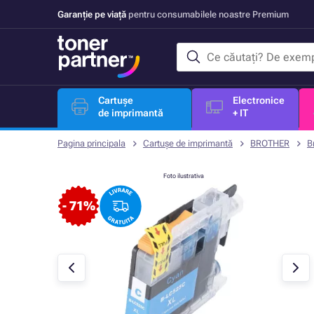
Garanție pe viață
pentru consumabilele noastre Premium
Cartușe
Electronice
de imprimantă
+ IT
Pagina principala
Cartușe de imprimantă
BROTHER
B
Foto ilustrativa
- 71%