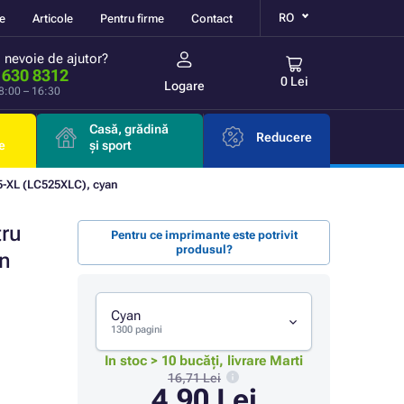
RO
re
Articole
Pentru firme
Contact
i nevoie de ajutor?
 630 8312
0 Lei
Logare
 8:00 – 16:30
Casă, grădină
Reducere
e
și sport
-XL (LC525XLC), cyan
tru
Pentru ce imprimante este potrivit
produsul?
n
Cyan
1300 pagini
In stoc > 10 bucăți, livrare Marti
16,71 Lei
4,90 Lei