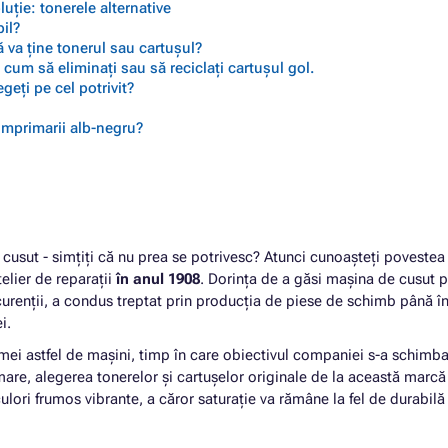
ție: tonerele alternative
il?
 va ține tonerul sau cartușul?
cum să eliminați sau să reciclați cartușul gol.
geți pe cel potrivit?
 imprimarii alb-negru?
cusut - simțiți că nu prea se potrivesc? Atunci cunoașteți povestea
telier de reparații
în anul 1908
. Dorința de a găsi mașina de cusut p
urenții, a condus treptat prin producția de piese de schimb până î
ei.
mei astfel de mașini, timp în care obiectivul companiei s-a schimba
rmare, alegerea tonerelor și cartușelor originale de la această marcă 
ulori frumos vibrante, a căror saturație va rămâne la fel de durabilă 