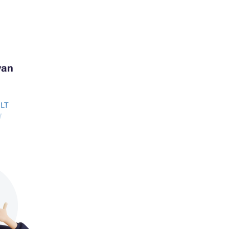
yan
NLT
W
W
ERIES
W
WT
W
WT
W
W