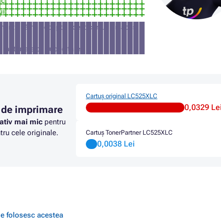
ic
ui
manta să nu accepte acest cartuș (în acest
a materialelor publicitare
Cartuș original LC525XLC
0,0329 Le
 de imprimare
ativ mai mic
pentru
ru cele originale.
Cartuș TonerPartner LC525XLC
0,0038 Lei
 se folosesc acestea