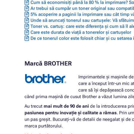
Cum să economisiți până la 80 % la imprimare? Solu
Ar trebui să cumpăr un toner original sau compatib
5% acoperire a paginii la imprimare sau cât timp vă
Unde să aruncați tonerul sau cartușele: Vă sfătuim 
Toner vs. cartuș: care este diferența și cum să îl ale
Care este durata de viață a tonerelor și cartușelor
De ce tonerul color este folosit chiar și cu setarea
Marcă BROTHER
Imprimantele și mașinile de 
care a început într-un mic a
care să își depășească conc
când prima mașină de cusut Brother a văzut lumina zil
Au trecut
mai mult de 90 de ani
de la introducerea pri
pasiunea pentru inovație și calitate a rămas
. Prin u
un pas greșit. Bucurați-vă de detalii de neegalat și de c
marca purtătorului.