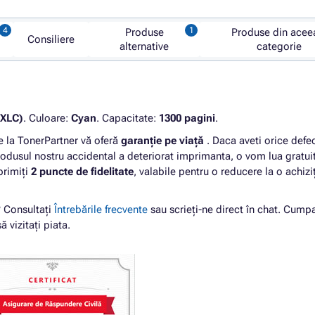
Produse
Produse din acee
Consiliere
alternative
categorie
5XLC)
. Culoare:
Cyan
. Capacitate:
1300 pagini
.
la TonerPartner vă oferă
garanție pe viață
. Daca aveti orice defe
odusul nostru accidental a deteriorat imprimanta, o vom lua gratui
primiți
2 puncte de fidelitate
, valabile pentru o reducere la o achizi
? Consultați
Întrebările frecvente
sau scrieți-ne direct în chat. Cump
ă vizitați piata.