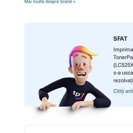
Mai multe despre brand »
SFAT
Impriman
TonerPa
(LC525XL
s-a usca
rezolvaț
Citiți art