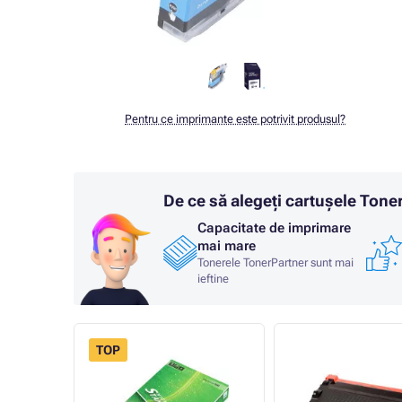
Pentru ce imprimante este potrivit produsul?
De ce să alegeți cartușele Ton
Capacitate de imprimare
mai mare
Tonerele TonerPartner sunt mai
ieftine
TOP