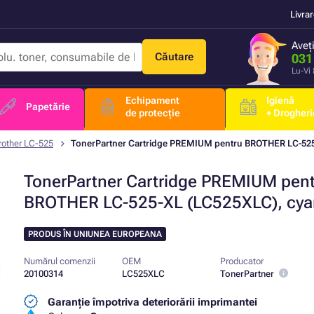
Livra
Aveț
Căutare
031
Lu-Vi
Echipament
Igienă
Papetărie
de protecție
+ Drogheri
rother LC-525
TonerPartner Cartridge PREMIUM pentru BROTHER LC-525
TonerPartner Cartridge PREMIUM pen
BROTHER LC-525-XL (LC525XLC), cya
PRODUS ÎN UNIUNEA EUROPEANA
Numărul comenzii
OEM
Producator
20100314
LC525XLC
TonerPartner
Garanție împotriva deteriorării imprimantei