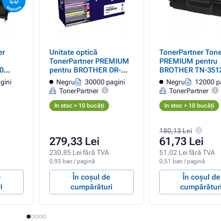
er
Unitate optică
TonerPartner Tone
TonerPartner PREMIUM
PREMIUM pentru
0
pentru BROTHER DR-
BROTHER TN-351
negru)
3400 (DR3400), black
(TN3512), black (
gini
Negru
30000 pagini
Negru
12000 p
(negru)
TonerPartner
TonerPartner
In stoc > 10 bucăți
In stoc > 10 bucăți
180,13 Lei
279,33 Lei
61,73 Lei
230,85 Lei fără TVA
51,02 Lei fără TVA
0,93 ban / pagină
0,51 ban / pagină
e
În coșul de
În coșul de
i
cumpărături
cumpărătur