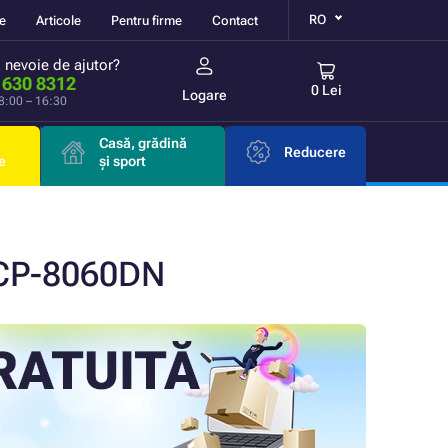
RO
re
Articole
Pentru firme
Contact
i nevoie de ajutor?
 630 8312
0 Lei
Logare
 8:00 – 16:30
Casă, grădină
Reducere
e
și sport
DCP-8060DN