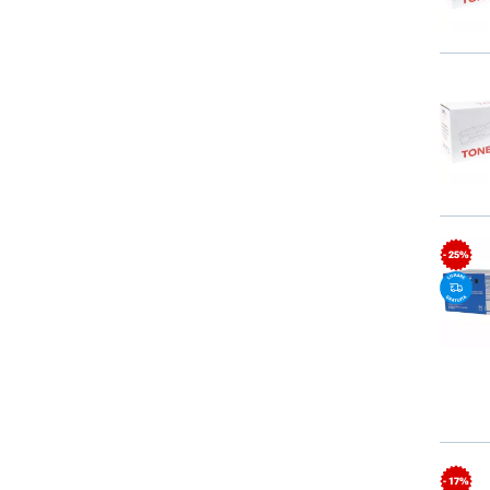
- 25%
- 17%