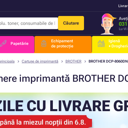
Livra
Aveț
Căutare
031
Lu-Vi
Echipament
Igienă
Papetărie
de protecție
+ Drogheri
rincipala
Cartușe de imprimantă
BROTHER
BROTHER DCP-8060DN
nere imprimantă BROTHER 