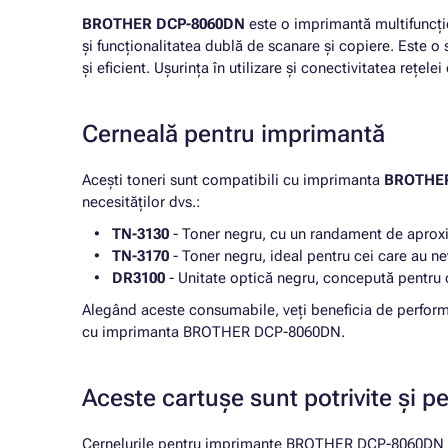
BROTHER DCP-8060DN
este o imprimantă multifuncțio
și funcționalitatea dublă de scanare și copiere. Este o
și eficient. Ușurința în utilizare și conectivitatea rețele
Cerneală pentru imprimantă
Acești toneri sunt compatibili cu imprimanta
BROTHER
necesităților dvs.:
TN-3130
- Toner negru, cu un randament de aproxi
TN-3170
- Toner negru, ideal pentru cei care au 
DR3100
- Unitate optică negru, concepută pentru o
Alegând aceste consumabile, veți beneficia de performan
cu imprimanta BROTHER DCP-8060DN.
Aceste cartușe sunt potrivite și p
Cernelurile pentru imprimante BROTHER DCP-8060DN de