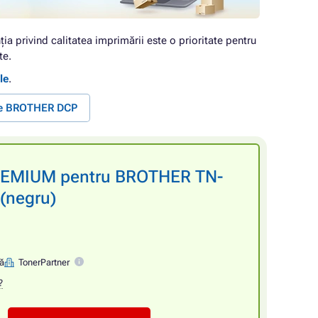
ția privind calitatea imprimării este o prioritate pentru
te.
le
.
te BROTHER DCP
PREMIUM pentru BROTHER TN-
(negru)
nă
TonerPartner
?