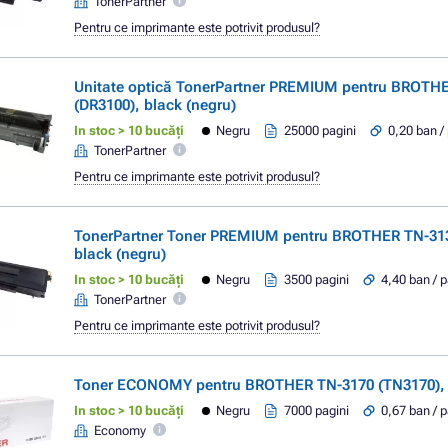
TonerPartner
Pentru ce imprimante este potrivit produsul?
Unitate optică TonerPartner PREMIUM pentru BROTH
(DR3100), black (negru)
In stoc > 10 bucăți
Negru
25000 pagini
0,20 ban /
TonerPartner
Pentru ce imprimante este potrivit produsul?
TonerPartner Toner PREMIUM pentru BROTHER TN-313
black (negru)
In stoc > 10 bucăți
Negru
3500 pagini
4,40 ban / 
TonerPartner
Pentru ce imprimante este potrivit produsul?
Toner ECONOMY pentru BROTHER TN-3170 (TN3170), b
In stoc > 10 bucăți
Negru
7000 pagini
0,67 ban / 
Economy