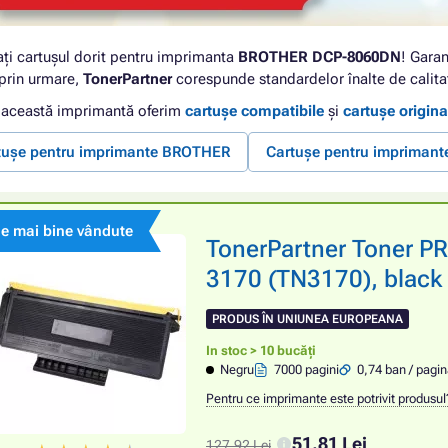
ați cartușul dorit pentru imprimanta
BROTHER DCP-8060DN
! Garan
 prin urmare,
TonerPartner
corespunde standardelor înalte de calita
 această imprimantă oferim
cartușe compatibile
și
cartușe origina
tușe pentru imprimante BROTHER
Cartușe pentru impriman
le mai bine vândute
TonerPartner Toner 
3170 (TN3170), black 
PRODUS ÎN UNIUNEA EUROPEANA
In stoc > 10 bucăți
Negru
7000 pagini
0,74 ban / pagi
Pentru ce imprimante este potrivit produsul
51,81 Lei
127,92 Lei