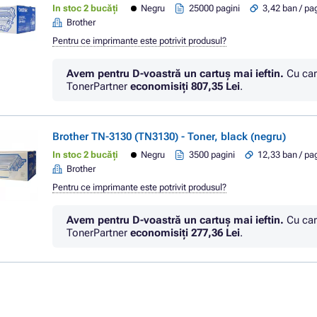
In stoc 2 bucăți
Negru
25000 pagini
3,42 ban / pa
Brother
Pentru ce imprimante este potrivit produsul?
Avem pentru D-voastră un cartuș mai ieftin.
Cu car
TonerPartner
economisiţi
807,35 Lei
.
Brother TN-3130 (TN3130) - Toner, black (negru)
In stoc 2 bucăți
Negru
3500 pagini
12,33 ban / pa
Brother
Pentru ce imprimante este potrivit produsul?
Avem pentru D-voastră un cartuș mai ieftin.
Cu car
TonerPartner
economisiţi
277,36 Lei
.