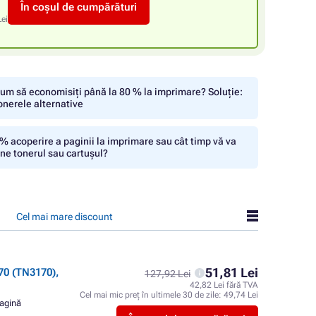
În coșul de cumpărături
Lei
um să economisiți până la 80 % la imprimare? Soluție:
onerele alternative
% acoperire a paginii la imprimare sau cât timp vă va
ine tonerul sau cartușul?
Cel mai mare discount
51,81 Lei
0 (TN3170),
127,92 Lei
42,82 Lei fără TVA
Cel mai mic preț în ultimele 30 de zile:
49,74 Lei
pagină