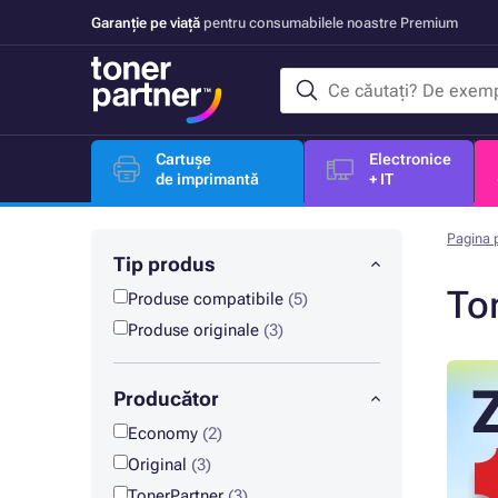
Garanție pe viață
pentru consumabilele noastre Premium
Cartușe
Electronice
de imprimantă
+ IT
Pagina p
Tip produs
To
Produse compatibile
(5)
Produse originale
(3)
Producător
Economy
(2)
Original
(3)
TonerPartner
(3)