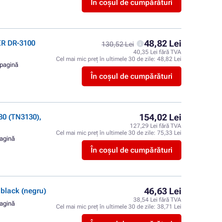
În coșul de cumpărături
48,82 Lei
ER DR-3100
130,52 Lei
40,35 Lei fără TVA
Cel mai mic preț în ultimele 30 de zile:
48,82 Lei
 pagină
În coșul de cumpărături
154,02 Lei
0 (TN3130),
127,29 Lei fără TVA
Cel mai mic preț în ultimele 30 de zile:
75,33 Lei
pagină
În coșul de cumpărături
46,63 Lei
lack (negru)
38,54 Lei fără TVA
pagină
Cel mai mic preț în ultimele 30 de zile:
38,71 Lei