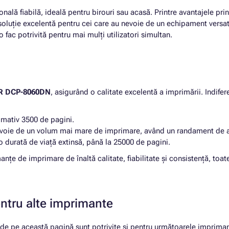
nală fiabilă, ideală pentru birouri sau acasă. Printre avantajele p
 soluție excelentă pentru cei care au nevoie de un echipament versat
i o fac potrivită pentru mai mulți utilizatori simultan.
 DCP-8060DN
, asigurând o calitate excelentă a imprimării. Indifer
mativ 3500 de pagini.
nevoie de un volum mai mare de imprimare, având un randament de 
 durată de viață extinsă, până la 25000 de pagini.
țe de imprimare de înaltă calitate, fiabilitate și consistență, toat
entru alte imprimante
 pe această pagină sunt potrivite și pentru următoarele impriman