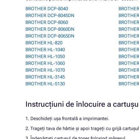
BROTHER DCP-8040
BROTHER
BROTHER DCP-8045DN
BROTHER
BROTHER DCP-8060
BROTHER
BROTHER DCP-8060DN
BROTHER
BROTHER DCP-8065DN
BROTHER 
BROTHER HL-820
BROTHER
BROTHER HL-1040
BROTHER 
BROTHER HL-1050
BROTHER
BROTHER HL-1060
BROTHER
BROTHER HL-1070
BROTHER
BROTHER HL-3145
BROTHER
BROTHER HL-5130
BROTHER
Instrucțiuni de înlocuire a cart
1. Deschideți ușa frontală a imprimantei.
2. Trageți tava de hârtie și apoi trageți cu grijă cartușu
3. Îndepărtați cartușul de toner folosind mânerul.