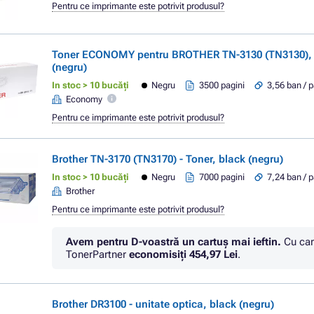
Pentru ce imprimante este potrivit produsul?
Toner ECONOMY pentru BROTHER TN-3130 (TN3130), 
(negru)
In stoc > 10 bucăți
Negru
3500 pagini
3,56 ban / 
Economy
Pentru ce imprimante este potrivit produsul?
Brother TN-3170 (TN3170) - Toner, black (negru)
In stoc > 10 bucăți
Negru
7000 pagini
7,24 ban / 
Brother
Pentru ce imprimante este potrivit produsul?
Avem pentru D-voastră un cartuș mai ieftin.
Cu car
TonerPartner
economisiţi
454,97 Lei
.
Brother DR3100 - unitate optica, black (negru)