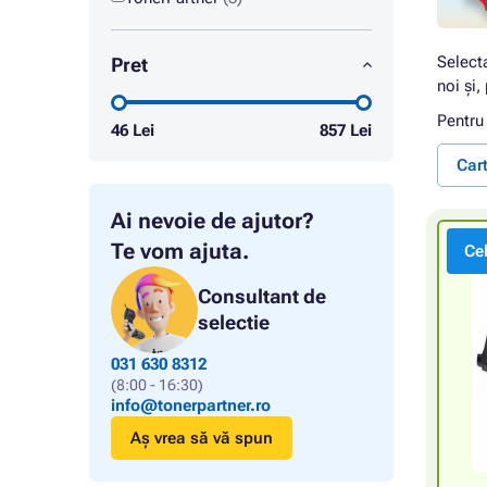
Select
Pret
noi și,
Pentru
46
Lei
857
Lei
Car
Ai nevoie de ajutor?
Te vom ajuta.
Ce
Consultant de
selectie
031 630 8312
(8:00 - 16:30)
info@tonerpartner.ro
Aș vrea să vă spun