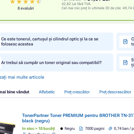
42,82 Lei fără TVA
8 evaluări
Cel mai mic preț în ultimele 30 de zile:
49,74 
Ce este tonerul, cartușul și cilindrul optic și la ce se
C
folosesc acestea
t
5
Ar trebui să cumpăr un toner original sau compatibil?
ț
zați mai multe articole
mai bine vândut
Alfabetic
Preț crescător
Preț descrescător
TonerPartner Toner PREMIUM pentru BROTHER TN-317
black (negru)
In stoc > 10 bucăți
Negru
7000 pagini
0,74 ban / 