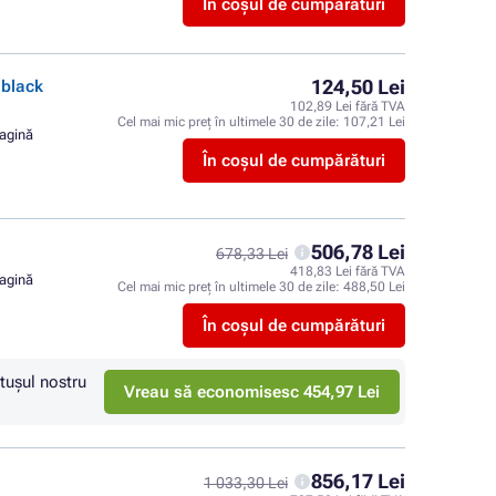
În coșul de cumpărături
124,50 Lei
black
102,89 Lei fără TVA
Cel mai mic preț în ultimele 30 de zile:
107,21 Lei
pagină
În coșul de cumpărături
506,78 Lei
678,33 Lei
418,83 Lei fără TVA
pagină
Cel mai mic preț în ultimele 30 de zile:
488,50 Lei
În coșul de cumpărături
tuşul nostru
Vreau să economisesc 454,97 Lei
856,17 Lei
1 033,30 Lei