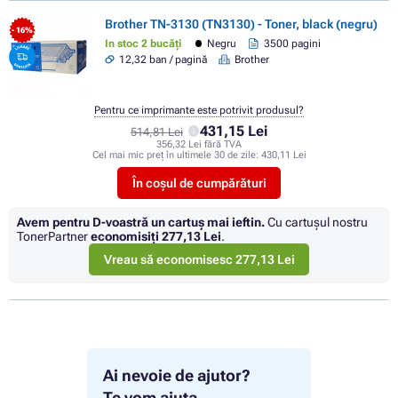
Brother TN-3130 (TN3130) - Toner, black (negru)
- 16%
In stoc 2 bucăți
Negru
3500 pagini
12,32 ban / pagină
Brother
Pentru ce imprimante este potrivit produsul?
431,15 Lei
514,81 Lei
356,32 Lei fără TVA
Cel mai mic preț în ultimele 30 de zile:
430,11 Lei
În coșul de cumpărături
Avem pentru D-voastră un cartuș mai ieftin.
Cu cartuşul nostru
TonerPartner
economisiţi
277,13 Lei
.
Vreau să economisesc 277,13 Lei
Ai nevoie de ajutor?
Te vom ajuta.