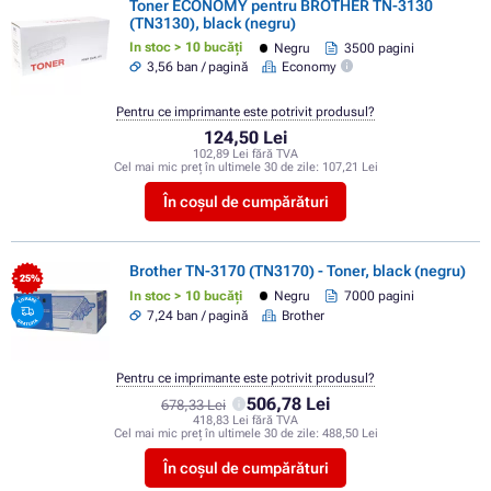
Toner ECONOMY pentru BROTHER TN-3130
(TN3130), black (negru)
In stoc > 10 bucăți
Negru
3500 pagini
3,56 ban / pagină
Economy
Pentru ce imprimante este potrivit produsul?
124,50 Lei
102,89 Lei fără TVA
Cel mai mic preț în ultimele 30 de zile:
107,21 Lei
În coșul de cumpărături
Brother TN-3170 (TN3170) - Toner, black (negru)
- 25%
In stoc > 10 bucăți
Negru
7000 pagini
7,24 ban / pagină
Brother
Pentru ce imprimante este potrivit produsul?
506,78 Lei
678,33 Lei
418,83 Lei fără TVA
Cel mai mic preț în ultimele 30 de zile:
488,50 Lei
În coșul de cumpărături