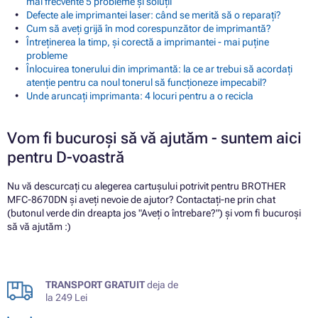
mai frecvente 5 probleme și soluții
Defecte ale imprimantei laser: când se merită să o reparați?
Cum să aveți grijă în mod corespunzător de imprimantă?
Întreținerea la timp, și corectă a imprimantei - mai puține
probleme
Înlocuirea tonerului din imprimantă: la ce ar trebui să acordați
atenție pentru ca noul tonerul să funcționeze impecabil?
Unde aruncați imprimanta: 4 locuri pentru a o recicla
Vom fi bucuroși să vă ajutăm - suntem aici
pentru D-voastră
Nu vă descurcați cu alegerea cartușului potrivit pentru BROTHER
MFC-8670DN și aveți nevoie de ajutor? Contactați-ne prin chat
(butonul verde din dreapta jos "Aveți o întrebare?") și vom fi bucuroși
să vă ajutăm :)
TRANSPORT GRATUIT
deja de
la 249 Lei