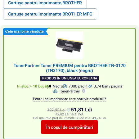
Cartușe pentru imprimante BROTHER
Cartușe pentru imprimante BROTHER MFC
Cele mai bine vândute
TonerPartner Toner PREMIUM pentru BROTHER TN-3170
(TN3170), black (negru)
PRODUS ÎN UNIUNEA EUROPEANA
In stoc > 10 bucăți
Negru
7000 pagini
0,74 ban / pagină
TonerPartner
Pentru ce imprimante este potrivit produsul?
51,81 Lei
127,92 Lei
42,82 Lei fără TVA
Cel mai mic preț în ultimele 30 de zile:
49,74 Lei
În coșul de cumpărături