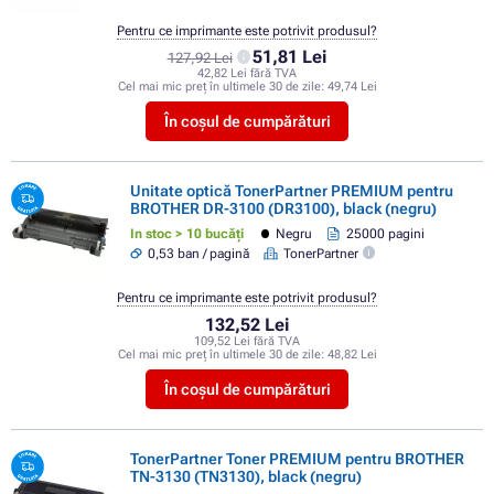
Pentru ce imprimante este potrivit produsul?
51,81 Lei
127,92 Lei
42,82 Lei fără TVA
Cel mai mic preț în ultimele 30 de zile:
49,74 Lei
În coșul de cumpărături
Unitate optică TonerPartner PREMIUM pentru
BROTHER DR-3100 (DR3100), black (negru)
In stoc > 10 bucăți
Negru
25000 pagini
0,53 ban / pagină
TonerPartner
Pentru ce imprimante este potrivit produsul?
132,52 Lei
109,52 Lei fără TVA
Cel mai mic preț în ultimele 30 de zile:
48,82 Lei
În coșul de cumpărături
TonerPartner Toner PREMIUM pentru BROTHER
TN-3130 (TN3130), black (negru)