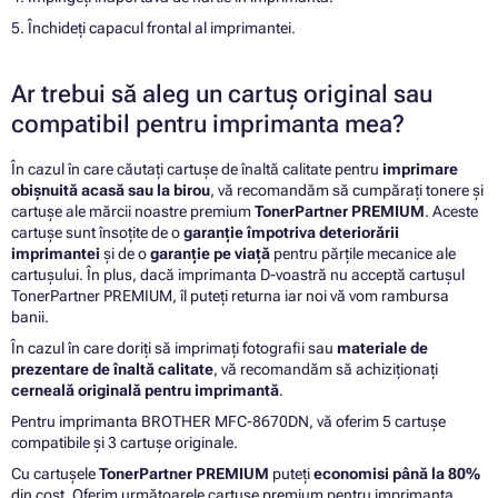
5. Închideți capacul frontal al imprimantei.
Ar trebui să aleg un cartuș original sau
compatibil pentru imprimanta mea?
În cazul în care căutați cartușe de înaltă calitate pentru
imprimare
obișnuită acasă sau la birou
, vă recomandăm să cumpărați tonere și
cartușe ale mărcii noastre premium
TonerPartner PREMIUM
. Aceste
cartușe sunt însoțite de o
garanție împotriva deteriorării
imprimantei
și de o
garanție pe viață
pentru părțile mecanice ale
cartușului. În plus, dacă imprimanta D-voastră nu acceptă cartușul
TonerPartner PREMIUM, îl puteți returna iar noi vă vom rambursa
banii.
În cazul în care doriți să imprimați fotografii sau
materiale de
prezentare de înaltă calitate
, vă recomandăm să achiziționați
cerneală originală pentru imprimantă
.
Pentru imprimanta BROTHER MFC-8670DN, vă oferim 5 cartușe
compatibile și 3 cartușe originale.
Cu cartușele
TonerPartner PREMIUM
puteți
economisi până la 80%
din cost. Oferim următoarele cartușe premium pentru imprimanta