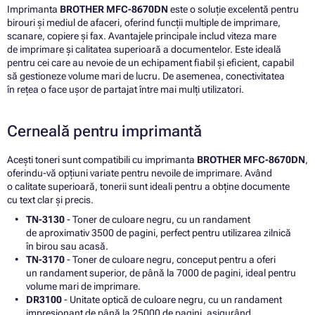
Imprimanta
BROTHER MFC-8670DN
este o soluție excelentă pentru
birouri și mediul de afaceri, oferind funcții multiple de imprimare,
scanare, copiere și fax. Avantajele principale includ viteza mare
de imprimare și calitatea superioară a documentelor. Este ideală
pentru cei care au nevoie de un echipament fiabil și eficient, capabil
să gestioneze volume mari de lucru. De asemenea, conectivitatea
în rețea o face ușor de partajat între mai mulți utilizatori.
Cerneală pentru imprimantă
Acești toneri sunt compatibili cu imprimanta
BROTHER MFC-8670DN
,
oferindu-vă opțiuni variate pentru nevoile de imprimare. Având
o calitate superioară, tonerii sunt ideali pentru a obține documente
cu text clar și precis.
TN-3130
- Toner de culoare negru, cu un randament
de aproximativ 3500 de pagini, perfect pentru utilizarea zilnică
în birou sau acasă.
TN-3170
- Toner de culoare negru, conceput pentru a oferi
un randament superior, de până la 7000 de pagini, ideal pentru
volume mari de imprimare.
DR3100
- Unitate optică de culoare negru, cu un randament
impresionant de până la 25000 de pagini, asigurând