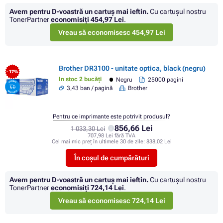
Avem pentru D-voastră un cartuș mai ieftin.
Cu cartuşul nostru
TonerPartner
economisiţi
454,97 Lei
.
Vreau să economisesc 454,97 Lei
Brother DR3100 - unitate optica, black (negru)
- 17%
In stoc 2 bucăți
Negru
25000 pagini
3,43 ban / pagină
Brother
Pentru ce imprimante este potrivit produsul?
856,66 Lei
1 033,30 Lei
707,98 Lei fără TVA
Cel mai mic preț în ultimele 30 de zile:
838,02 Lei
În coșul de cumpărături
Avem pentru D-voastră un cartuș mai ieftin.
Cu cartuşul nostru
TonerPartner
economisiţi
724,14 Lei
.
Vreau să economisesc 724,14 Lei