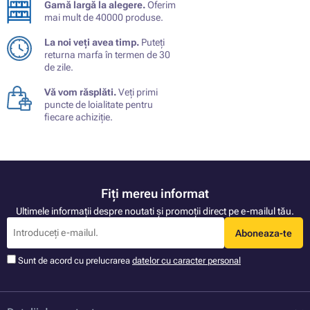
Gamă largă la alegere.
Oferim
mai mult de 40000 produse.
La noi veți avea timp.
Puteți
returna marfa în termen de 30
de zile.
Vă vom răsplăti.
Veți primi
puncte de loialitate pentru
fiecare achiziție.
Fiți mereu informat
Ultimele informații despre noutati și promoții direct pe e-mailul tău.
Aboneaza-te
Sunt de acord cu prelucrarea
datelor cu caracter personal