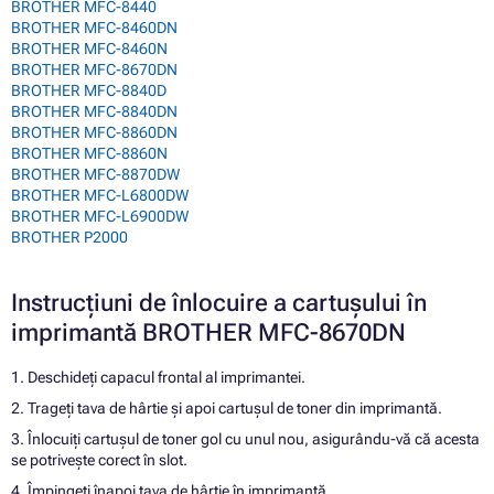
BROTHER MFC-8440
BROTHER MFC-8460DN
BROTHER MFC-8460N
BROTHER MFC-8670DN
BROTHER MFC-8840D
BROTHER MFC-8840DN
BROTHER MFC-8860DN
BROTHER MFC-8860N
BROTHER MFC-8870DW
BROTHER MFC-L6800DW
BROTHER MFC-L6900DW
BROTHER P2000
Instrucțiuni de înlocuire a cartușului în
imprimantă BROTHER MFC-8670DN
1. Deschideți capacul frontal al imprimantei.
2. Trageți tava de hârtie și apoi cartușul de toner din imprimantă.
3. Înlocuiți cartușul de toner gol cu unul nou, asigurându-vă că acesta
se potrivește corect în slot.
4. Împingeți înapoi tava de hârtie în imprimantă.