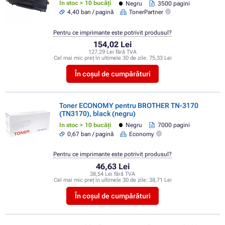
In stoc > 10 bucăți
Negru
3500 pagini
4,40 ban / pagină
TonerPartner
Pentru ce imprimante este potrivit produsul?
154,02 Lei
127,29 Lei fără TVA
Cel mai mic preț în ultimele 30 de zile:
75,33 Lei
În coșul de cumpărături
Toner ECONOMY pentru BROTHER TN-3170
(TN3170), black (negru)
In stoc > 10 bucăți
Negru
7000 pagini
0,67 ban / pagină
Economy
Pentru ce imprimante este potrivit produsul?
46,63 Lei
38,54 Lei fără TVA
Cel mai mic preț în ultimele 30 de zile:
38,71 Lei
În coșul de cumpărături