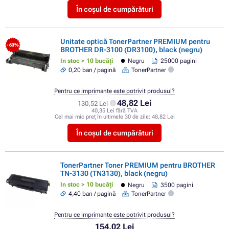
În coșul de cumpărături
Unitate optică TonerPartner PREMIUM pentru
- 63%
BROTHER DR-3100 (DR3100), black (negru)
In stoc > 10 bucăți
Negru
25000 pagini
0,20 ban / pagină
TonerPartner
Pentru ce imprimante este potrivit produsul?
48,82 Lei
130,52 Lei
40,35 Lei fără TVA
Cel mai mic preț în ultimele 30 de zile:
48,82 Lei
În coșul de cumpărături
TonerPartner Toner PREMIUM pentru BROTHER
TN-3130 (TN3130), black (negru)
In stoc > 10 bucăți
Negru
3500 pagini
4,40 ban / pagină
TonerPartner
Pentru ce imprimante este potrivit produsul?
154,02 Lei