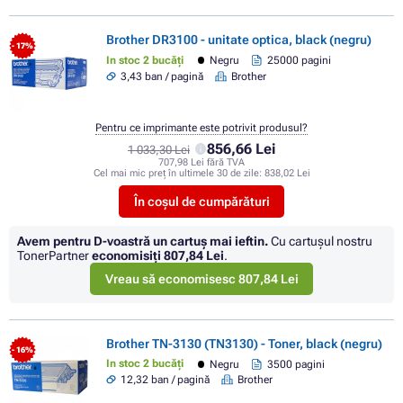
Brother DR3100 - unitate optica, black (negru)
- 17%
In stoc 2 bucăți
Negru
25000 pagini
3,43 ban / pagină
Brother
Pentru ce imprimante este potrivit produsul?
856,66 Lei
1 033,30 Lei
707,98 Lei fără TVA
Cel mai mic preț în ultimele 30 de zile:
838,02 Lei
În coșul de cumpărături
Avem pentru D-voastră un cartuș mai ieftin.
Cu cartuşul nostru
TonerPartner
economisiţi
807,84 Lei
.
Vreau să economisesc 807,84 Lei
Brother TN-3130 (TN3130) - Toner, black (negru)
- 16%
In stoc 2 bucăți
Negru
3500 pagini
12,32 ban / pagină
Brother