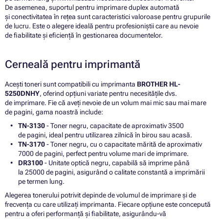
De asemenea, suportul pentru imprimare duplex automată
și conectivitatea în rețea sunt caracteristici valoroase pentru grupurile
de lucru. Este o alegere ideală pentru profesioniștii care au nevoie
de fiabilitate și eficiență în gestionarea documentelor.
Cerneală pentru imprimantă
Acești toneri sunt compatibili cu imprimanta
BROTHER HL-
5250DNHY
, oferind opțiuni variate pentru necesitățile dvs.
de imprimare. Fie că aveți nevoie de un volum mai mic sau mai mare
de pagini, gama noastră include:
TN-3130
- Toner negru, capacitate de aproximativ 3500
de pagini, ideal pentru utilizarea zilnică în birou sau acasă.
TN-3170
- Toner negru, cu o capacitate mărită de aproximativ
7000 de pagini, perfect pentru volume mari de imprimare.
DR3100
- Unitate optică negru, capabilă să imprime până
la 25000 de pagini, asigurând o calitate constantă a imprimării
pe termen lung.
Alegerea tonerului potrivit depinde de volumul de imprimare și de
frecvența cu care utilizați imprimanta. Fiecare opțiune este concepută
pentru a oferi performanță și fiabilitate, asigurându-vă