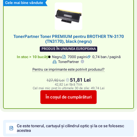
Cele mai bine vândute
TonerPartner Toner PREMIUM pentru BROTHER TN-3170
(TN3170), black (negru)
PRODUS ÎN UNIUNEA EUROPEANA
In stoc > 10 bucăți
Negru
7000 pagini
0,74 ban / pagină
TonerPartner
Pentru ce imprimante este potrivit produsul?
51,81 Lei
127,92 Lei
42,82 Lei fără TVA
Cel mai mic preț în ultimele 30 de zile:
49,74 Lei
În coșul de cumpărături
Ce este tonerul, cartușul și cilindrul optic și la ce se folosesc
acestea