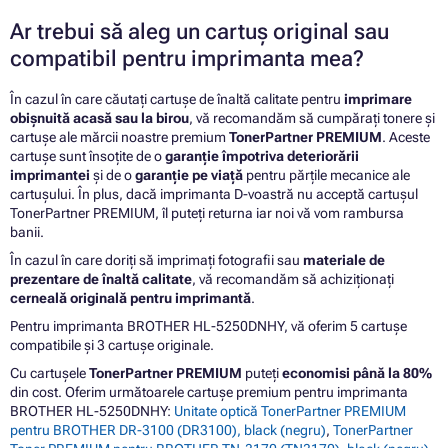
Ar trebui să aleg un cartuș original sau
compatibil pentru imprimanta mea?
În cazul în care căutați cartușe de înaltă calitate pentru
imprimare
obișnuită acasă sau la birou
, vă recomandăm să cumpărați tonere și
cartușe ale mărcii noastre premium
TonerPartner PREMIUM
. Aceste
cartușe sunt însoțite de o
garanție împotriva deteriorării
imprimantei
și de o
garanție pe viață
pentru părțile mecanice ale
cartușului. În plus, dacă imprimanta D-voastră nu acceptă cartușul
TonerPartner PREMIUM, îl puteți returna iar noi vă vom rambursa
banii.
În cazul în care doriți să imprimați fotografii sau
materiale de
prezentare de înaltă calitate
, vă recomandăm să achiziționați
cerneală originală pentru imprimantă
.
Pentru imprimanta BROTHER HL-5250DNHY, vă oferim 5 cartușe
compatibile și 3 cartușe originale.
Cu cartușele
TonerPartner PREMIUM
puteți
economisi până la 80%
din cost. Oferim următoarele cartușe premium pentru imprimanta
BROTHER HL-5250DNHY:
Unitate optică TonerPartner PREMIUM
pentru BROTHER DR-3100 (DR3100), black (negru)
,
TonerPartner