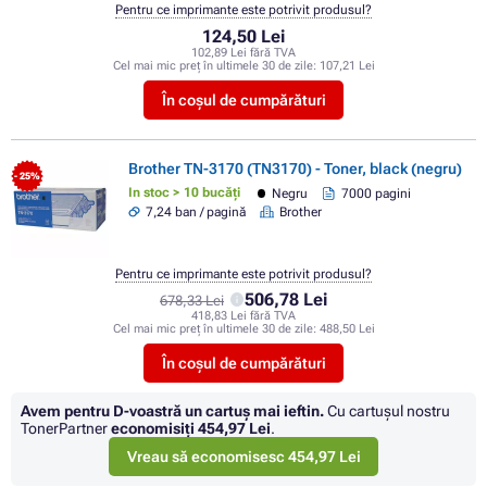
Pentru ce imprimante este potrivit produsul?
124,50 Lei
102,89 Lei fără TVA
Cel mai mic preț în ultimele 30 de zile:
107,21 Lei
În coșul de cumpărături
Brother TN-3170 (TN3170) - Toner, black (negru)
- 25%
In stoc > 10 bucăți
Negru
7000 pagini
7,24 ban / pagină
Brother
Pentru ce imprimante este potrivit produsul?
506,78 Lei
678,33 Lei
418,83 Lei fără TVA
Cel mai mic preț în ultimele 30 de zile:
488,50 Lei
În coșul de cumpărături
Avem pentru D-voastră un cartuș mai ieftin.
Cu cartuşul nostru
TonerPartner
economisiţi
454,97 Lei
.
Vreau să economisesc 454,97 Lei