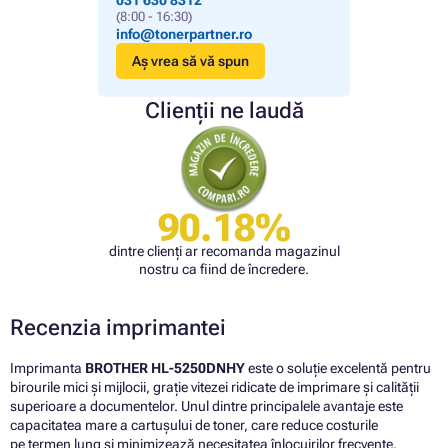
031 630 8312
(8:00 - 16:30)
info@tonerpartner.ro
Aș vrea să vă spun
Clienții ne laudă
90.18%
dintre clienți ar recomanda magazinul
nostru ca fiind de încredere.
Recenzia imprimantei
Imprimanta
BROTHER HL-5250DNHY
este o soluție excelentă pentru
birourile mici și mijlocii, grație vitezei ridicate de imprimare și calității
superioare a documentelor. Unul dintre principalele avantaje este
capacitatea mare a cartușului de toner, care reduce costurile
pe termen lung și minimizează necesitatea înlocuirilor frecvente.