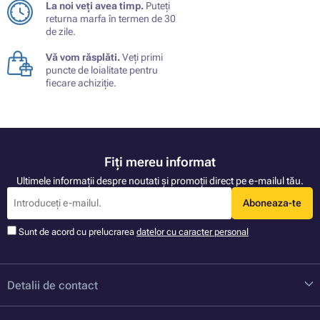
La noi veți avea timp.
Puteți
returna marfa în termen de 30
de zile.
Vă vom răsplăti.
Veți primi
puncte de loialitate pentru
fiecare achiziție.
Fiți mereu informat
Ultimele informații despre noutati și promoții direct pe e-mailul tău.
Aboneaza-te
Sunt de acord cu prelucrarea
datelor cu caracter personal
Detalii de contact