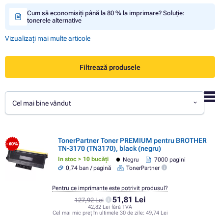
Cum să economisiți până la 80 % la imprimare? Soluție:
tonerele alternative
Vizualizați mai multe articole
Filtrează produsele
Cel mai bine vândut
TonerPartner Toner PREMIUM pentru BROTHER
- 60%
TN-3170 (TN3170), black (negru)
In stoc > 10 bucăți
Negru
7000 pagini
0,74 ban / pagină
TonerPartner
Pentru ce imprimante este potrivit produsul?
51,81 Lei
127,92 Lei
42,82 Lei fără TVA
Cel mai mic preț în ultimele 30 de zile:
49,74 Lei