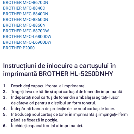
BROTHER MFC-8670DN
BROTHER MFC-8840D
BROTHER MFC-8840DN
BROTHER MFC-8860DN
BROTHER MFC-8860N
BROTHER MFC-8870DW
BROTHER MFC-L6800DW
BROTHER MFC-L6900DW
BROTHER P2000
Instrucțiuni de înlocuire a cartușului în
imprimantă BROTHER HL-5250DNHY
Deschideți capacul frontal al imprimantei.
Trageți tava de hârtie și apoi cartușul de toner din imprimantă.
Îndepărtați noul cartuș de toner din ambalaj și agitați-l ușor
de câteva ori pentru a distribui uniform tonerul.
Îndepărtați banda de protecție de pe noul cartuș de toner.
Introduceți noul cartuș de toner în imprimantă și împingeți-l ferm
până se fixează în poziție.
Închideți capacul frontal al imprimantei.