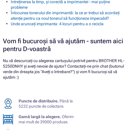
Întreținerea la timp, și corectă a imprimantei - mai puține
probleme
Înlocuirea tonerului din imprimantă: la ce ar trebui să acordați
atenție pentru ca noul tonerul să funcționeze impecabil?
Unde aruncați imprimanta: 4 locuri pentru a o recicla
Vom fi bucuroși să vă ajutăm - suntem aici
pentru D-voastră
Nu vă descurcați cu alegerea cartușului potrivit pentru BROTHER HL-
5250DNHY și aveți nevoie de ajutor? Contactați-ne prin chat (butonul
verde din dreapta jos "Aveți o întrebare?") și vom fi bucuroși să vă
ajutăm :)
Puncte de distribuire.
Până la
5232 puncte de colectare.
Gamă largă la alegere.
Oferim
mai mult de 39000 produse.