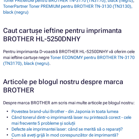
Toner PREMIUM pentru BROTHER TN-3170 (TN3170), black (negru)
,
TonerPartner Toner PREMIUM pentru BROTHER TN-3130 (TN3130),
black (negru)
Caut cartușe ieftine pentru imprimanta
BROTHER HL-5250DNHY
Pentru imprimanta D-voastră BROTHER HL-5250DNHY vă oferim cele
mai ieftine cartușe negre
Toner ECONOMY pentru BROTHER TN-3170
(TN3170), black (negru)
.
Articole pe blogul nostru despre marca
BROTHER
Despre marca BROTHER am scris mai multe articole pe blogul nostru:
Povestea brand-ului Brother - din Japonia in toata lumea
Când tonerul dintr-o imprimantă laser nu printează corect - cele
mai frecvente 5 probleme și soluții
Defecte ale imprimantei laser: când se merită să o reparați?
Cum să aveți grijă în mod corespunzător de imprimantă?