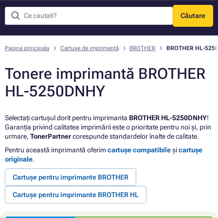
Căutare
Meniu
Pagina principala
Cartușe de imprimantă
BROTHER
BROTHER HL-525
Tonere imprimantă BROTHER
HL-5250DNHY
Selectați cartușul dorit pentru imprimanta
BROTHER HL-5250DNHY
!
Garanția privind calitatea imprimării este o prioritate pentru noi și, prin
urmare,
TonerPartner
corespunde standardelor înalte de calitate.
Pentru această imprimantă oferim
cartușe compatibile
și
cartușe
originale
.
Cartușe pentru imprimante BROTHER
Cartușe pentru imprimante BROTHER HL