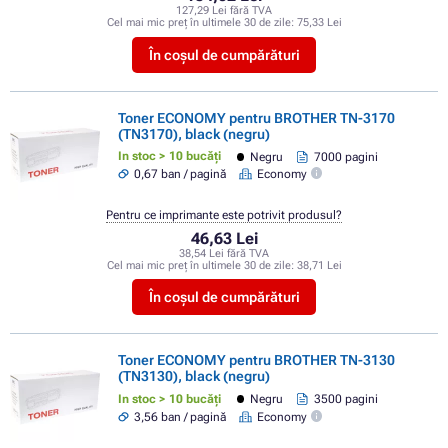
127,29 Lei fără TVA
Cel mai mic preț în ultimele 30 de zile:
75,33 Lei
În coșul de cumpărături
Toner ECONOMY pentru BROTHER TN-3170
(TN3170), black (negru)
In stoc > 10 bucăți
Negru
7000 pagini
0,67 ban / pagină
Economy
Pentru ce imprimante este potrivit produsul?
46,63 Lei
38,54 Lei fără TVA
Cel mai mic preț în ultimele 30 de zile:
38,71 Lei
În coșul de cumpărături
Toner ECONOMY pentru BROTHER TN-3130
(TN3130), black (negru)
In stoc > 10 bucăți
Negru
3500 pagini
3,56 ban / pagină
Economy