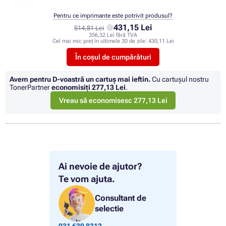
Pentru ce imprimante este potrivit produsul?
431,15 Lei
514,81 Lei
356,32 Lei fără TVA
Cel mai mic preț în ultimele 30 de zile:
430,11 Lei
În coșul de cumpărături
Avem pentru D-voastră un cartuș mai ieftin.
Cu cartuşul nostru
TonerPartner
economisiţi
277,13 Lei
.
Vreau să economisesc 277,13 Lei
Ai nevoie de ajutor?
Te vom ajuta.
Consultant de
selectie