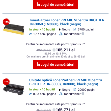
În coșul de cumpărături
TonerPartner Toner PREMIUM pentru BROTHER
- 14%
TN-3060 (TN3060), black (negru)
In stoc > 10 bucăți
Negru
6700 pagini
1,57 ban / pagină
TonerPartner
Pentru ce imprimante este potrivit produsul?
105,21 Lei
122,69 Lei
86,95 Lei fără TVA
Cel mai mic preț în ultimele 30 de zile:
58,43 Lei
În coșul de cumpărături
Unitate optică TonerPartner PREMIUM pentru
- 1%
BROTHER DR-3000 (DR3000), black (negru)
In stoc > 10 bucăți
Negru
20000 pagini
0,83 ban / pagină
TonerPartner
Pentru ce imprimante este potrivit produsul?
165,77 Lei
167,08 Lei