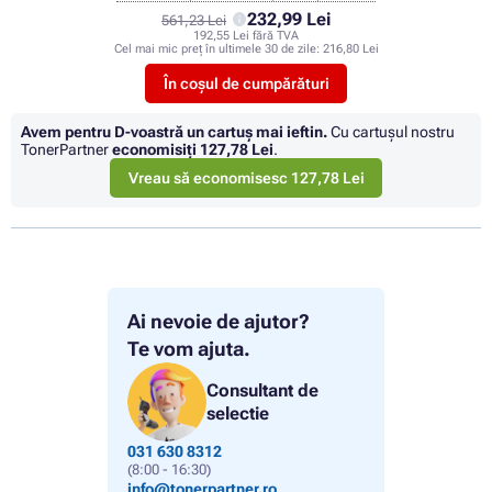
232,99 Lei
561,23 Lei
192,55 Lei fără TVA
Cel mai mic preț în ultimele 30 de zile:
216,80 Lei
În coșul de cumpărături
Avem pentru D-voastră un cartuș mai ieftin.
Cu cartuşul nostru
TonerPartner
economisiţi
127,78 Lei
.
Vreau să economisesc 127,78 Lei
Ai nevoie de ajutor?
Te vom ajuta.
Consultant de
selectie
031 630 8312
(8:00 - 16:30)
info@tonerpartner.ro