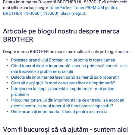
Pentru imprimanta D-voastră BROTHER HL-5170DLT vă oferim cele
mai ieftine cartușe negre
TonerPartner Toner PREMIUM pentru
BROTHER TN-3060 (TN3060), black (negru)
.
Articole pe blogul nostru despre marca
BROTHER
Despre marca BROTHER am scris mai multe articole pe blogul nostru:
Povestea brand-ului Brother - din Japonia in toata lumea
Când tonerul dintr-o imprimantă laser nu printează corect - cele
mai frecvente 5 probleme și soluții
Defecte ale imprimantei laser: când se merită să o reparați?
Cum să aveți grijă în mod corespunzător de imprimantă?
Întreținerea la timp, și corectă a imprimantei - mai puține
probleme
Înlocuirea tonerului din imprimantă: la ce ar trebui să acordați
atenție pentru ca noul tonerul să funcționeze impecabil?
Unde aruncați imprimanta: 4 locuri pentru a o recicla
Vom fi bucuroși să vă ajutăm - suntem aici