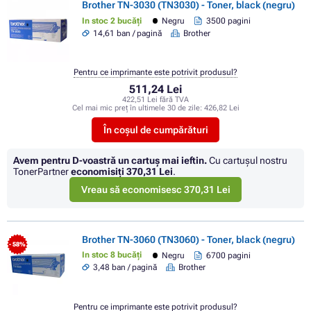
Brother TN-3030 (TN3030) - Toner, black (negru)
In stoc 2 bucăți
Negru
3500 pagini
14,61 ban / pagină
Brother
Pentru ce imprimante este potrivit produsul?
511,24 Lei
422,51 Lei fără TVA
Cel mai mic preț în ultimele 30 de zile:
426,82 Lei
În coșul de cumpărături
Avem pentru D-voastră un cartuș mai ieftin.
Cu cartuşul nostru
TonerPartner
economisiţi
370,31 Lei
.
Vreau să economisesc 370,31 Lei
Brother TN-3060 (TN3060) - Toner, black (negru)
- 58%
In stoc 8 bucăți
Negru
6700 pagini
3,48 ban / pagină
Brother
Pentru ce imprimante este potrivit produsul?