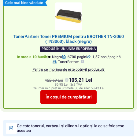
Cele mai bine vândute
TonerPartner Toner PREMIUM pentru BROTHER TN-3060
(TN3060), black (negru)
PRODUS ÎN UNIUNEA EUROPEANA
In stoc > 10 bucăți
Negru
6700 pagini
1,57 ban / pagină
TonerPartner
Pentru ce imprimante este potrivit produsul?
105,21 Lei
122,69 Lei
86,95 Lei fără TVA
Cel mai mic preț în ultimele 30 de zile:
58,43 Lei
În coșul de cumpărături
Ce este tonerul, cartușul și cilindrul optic și la ce se folosesc
acestea