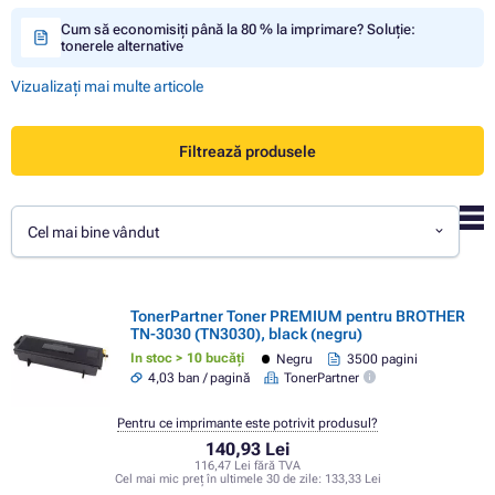
Cum să economisiți până la 80 % la imprimare? Soluție:
tonerele alternative
Vizualizați mai multe articole
Filtrează produsele
Cel mai bine vândut
TonerPartner Toner PREMIUM pentru BROTHER
TN-3030 (TN3030), black (negru)
In stoc > 10 bucăți
Negru
3500 pagini
4,03 ban / pagină
TonerPartner
Pentru ce imprimante este potrivit produsul?
140,93 Lei
116,47 Lei fără TVA
Cel mai mic preț în ultimele 30 de zile:
133,33 Lei