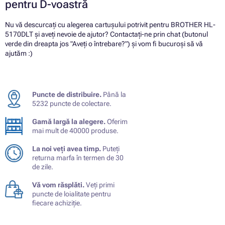
pentru D-voastră
Nu vă descurcați cu alegerea cartușului potrivit pentru BROTHER HL-
5170DLT și aveți nevoie de ajutor? Contactați-ne prin chat (butonul
verde din dreapta jos "Aveți o întrebare?") și vom fi bucuroși să vă
ajutăm :)
Puncte de distribuire.
Până la
5232 puncte de colectare.
Gamă largă la alegere.
Oferim
mai mult de 40000 produse.
La noi veți avea timp.
Puteți
returna marfa în termen de 30
de zile.
Vă vom răsplăti.
Veți primi
puncte de loialitate pentru
fiecare achiziție.