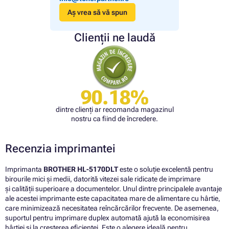
Aș vrea să vă spun
Clienții ne laudă
90.18%
dintre clienți ar recomanda magazinul
nostru ca fiind de încredere.
Recenzia imprimantei
Imprimanta
BROTHER HL-5170DLT
este o soluție excelentă pentru
birourile mici și medii, datorită vitezei sale ridicate de imprimare
și calității superioare a documentelor. Unul dintre principalele avantaje
ale acestei imprimante este capacitatea mare de alimentare cu hârtie,
care minimizează necesitatea reîncărcărilor frecvente. De asemenea,
suportul pentru imprimare duplex automată ajută la economisirea
hârtiei și la creșterea eficienței. Este o alegere ideală pentru