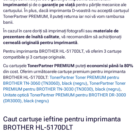
imprimantei
și de o
garanție pe viață
pentru părțile mecanice ale
cartușului. În plus, dacă imprimanta D-voastră nu acceptă cartușul
TonerPartner PREMIUM, îl puteți returna iar noi vă vom rambursa
banii.
În cazul în care doriți să imprimați fotografii sau
materiale de
prezentare de înaltă calitate
, vă recomandăm să achiziționați
cerneală originală pentru imprimantă
.
Pentru imprimanta BROTHER HL-5170DLT, vă oferim 3 cartușe
compatibile și 3 cartușe originale.
Cu cartușele
TonerPartner PREMIUM
puteți
economisi până la 80%
din cost. Oferim următoarele cartușe premium pentru imprimanta
BROTHER HL-5170DLT:
TonerPartner Toner PREMIUM pentru
BROTHER TN-3060 (TN3060), black (negru)
,
TonerPartner Toner
PREMIUM pentru BROTHER TN-3030 (TN3030), black (negru)
,
Unitate optică TonerPartner PREMIUM pentru BROTHER DR-3000
(DR3000), black (negru)
Caut cartușe ieftine pentru imprimanta
BROTHER HL-5170DLT