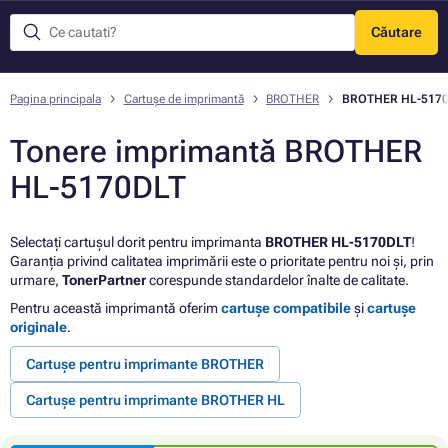
Căutare
Meniu
Pagina principala
Cartușe de imprimantă
BROTHER
BROTHER HL-517
Tonere imprimantă BROTHER
HL-5170DLT
Selectați cartușul dorit pentru imprimanta
BROTHER HL-5170DLT
!
Garanția privind calitatea imprimării este o prioritate pentru noi și, prin
urmare,
TonerPartner
corespunde standardelor înalte de calitate.
Pentru această imprimantă oferim
cartușe compatibile
și
cartușe
originale
.
Cartușe pentru imprimante BROTHER
Cartușe pentru imprimante BROTHER HL