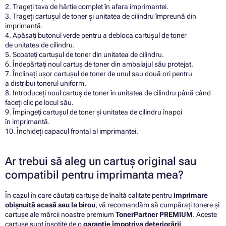
2. Trageți tava de hârtie complet în afara imprimantei.
3. Trageți cartușul de toner și unitatea de cilindru împreună din
imprimantă.
4. Apăsați butonul verde pentru a debloca cartușul de toner
de unitatea de cilindru.
5. Scoateți cartușul de toner din unitatea de cilindru.
6. Îndepărtați noul cartuș de toner din ambalajul său protejat.
7. Înclinați ușor cartușul de toner de unul sau două ori pentru
a distribui tonerul uniform.
8. Introduceți noul cartuș de toner în unitatea de cilindru până când
faceți clic pe locul său.
9. Împingeți cartușul de toner și unitatea de cilindru înapoi
în imprimantă.
10. Închideți capacul frontal al imprimantei.
Ar trebui să aleg un cartuș original sau
compatibil pentru imprimanta mea?
În cazul în care căutați cartușe de înaltă calitate pentru
imprimare
obișnuită acasă sau la birou
, vă recomandăm să cumpărați tonere și
cartușe ale mărcii noastre premium
TonerPartner PREMIUM
. Aceste
cartușe sunt însoțite de o
garanție împotriva deteriorării