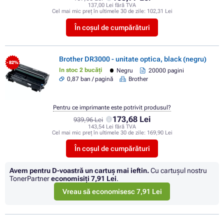
137,00 Lei fără TVA
Cel mai mic preț în ultimele 30 de zile:
102,31 Lei
În coșul de cumpărături
Brother DR3000 - unitate optica, black (negru)
- 82%
In stoc 2 bucăți
Negru
20000 pagini
0,87 ban / pagină
Brother
Pentru ce imprimante este potrivit produsul?
173,68 Lei
939,96 Lei
143,54 Lei fără TVA
Cel mai mic preț în ultimele 30 de zile:
169,90 Lei
În coșul de cumpărături
Avem pentru D-voastră un cartuș mai ieftin.
Cu cartuşul nostru
TonerPartner
economisiţi
7,91 Lei
.
Vreau să economisesc 7,91 Lei