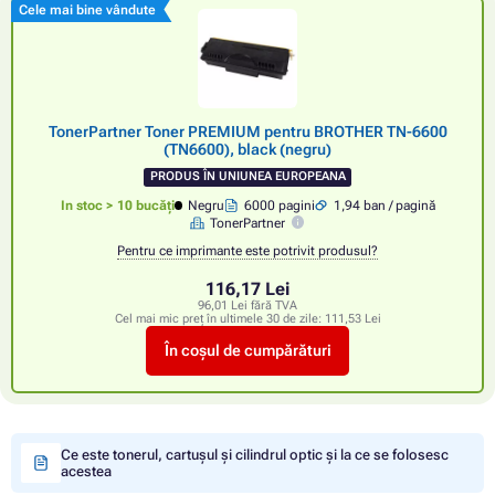
Cele mai bine vândute
TonerPartner Toner PREMIUM pentru BROTHER TN-6600
(TN6600), black (negru)
PRODUS ÎN UNIUNEA EUROPEANA
In stoc > 10 bucăți
Negru
6000 pagini
1,94 ban / pagină
TonerPartner
Pentru ce imprimante este potrivit produsul?
116,17 Lei
96,01 Lei fără TVA
Cel mai mic preț în ultimele 30 de zile:
111,53 Lei
În coșul de cumpărături
Ce este tonerul, cartușul și cilindrul optic și la ce se folosesc
acestea