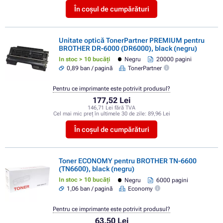
În coșul de cumpărături
Unitate optică TonerPartner PREMIUM pentru
BROTHER DR-6000 (DR6000), black (negru)
In stoc > 10 bucăți
Negru
20000 pagini
0,89 ban / pagină
TonerPartner
Pentru ce imprimante este potrivit produsul?
177,52 Lei
146,71 Lei fără TVA
Cel mai mic preț în ultimele 30 de zile:
89,96 Lei
În coșul de cumpărături
Toner ECONOMY pentru BROTHER TN-6600
(TN6600), black (negru)
In stoc > 10 bucăți
Negru
6000 pagini
1,06 ban / pagină
Economy
Pentru ce imprimante este potrivit produsul?
63,50 Lei