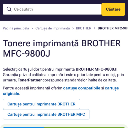
Căutare
Meniu
Pagina principala
Cartușe de imprimantă
BROTHER
BROTHER MFC-98
Tonere imprimantă BROTHER
MFC-9800J
Selectați cartușul dorit pentru imprimanta
BROTHER MFC-9800J
!
Garanția privind calitatea imprimării este o prioritate pentru noi și, prin
urmare,
TonerPartner
corespunde standardelor înalte de calitate.
Pentru această imprimantă oferim
cartușe compatibile
și
cartușe
originale
.
Cartușe pentru imprimante BROTHER
Cartușe pentru imprimante BROTHER MFC