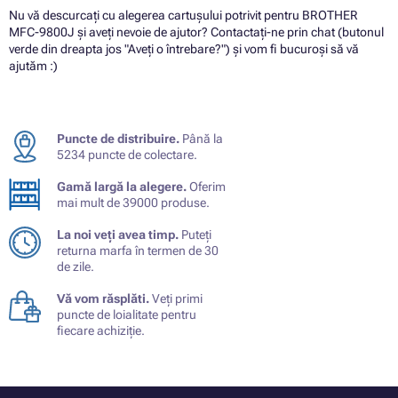
Nu vă descurcați cu alegerea cartușului potrivit pentru BROTHER
MFC-9800J și aveți nevoie de ajutor? Contactați-ne prin chat (butonul
verde din dreapta jos "Aveți o întrebare?") și vom fi bucuroși să vă
ajutăm :)
Puncte de distribuire.
Până la
5234 puncte de colectare.
Gamă largă la alegere.
Oferim
mai mult de 39000 produse.
La noi veți avea timp.
Puteți
returna marfa în termen de 30
de zile.
Vă vom răsplăti.
Veți primi
puncte de loialitate pentru
fiecare achiziție.