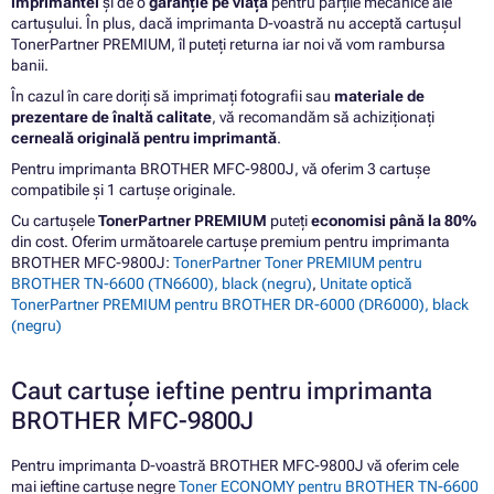
imprimantei
și de o
garanție pe viață
pentru părțile mecanice ale
cartușului. În plus, dacă imprimanta D-voastră nu acceptă cartușul
TonerPartner PREMIUM, îl puteți returna iar noi vă vom rambursa
banii.
În cazul în care doriți să imprimați fotografii sau
materiale de
prezentare de înaltă calitate
, vă recomandăm să achiziționați
cerneală originală pentru imprimantă
.
Pentru imprimanta BROTHER MFC-9800J, vă oferim 3 cartușe
compatibile și 1 cartușe originale.
Cu cartușele
TonerPartner PREMIUM
puteți
economisi până la 80%
din cost. Oferim următoarele cartușe premium pentru imprimanta
BROTHER MFC-9800J:
TonerPartner Toner PREMIUM pentru
BROTHER TN-6600 (TN6600), black (negru)
,
Unitate optică
TonerPartner PREMIUM pentru BROTHER DR-6000 (DR6000), black
(negru)
Caut cartușe ieftine pentru imprimanta
BROTHER MFC-9800J
Pentru imprimanta D-voastră BROTHER MFC-9800J vă oferim cele
mai ieftine cartușe negre
Toner ECONOMY pentru BROTHER TN-6600