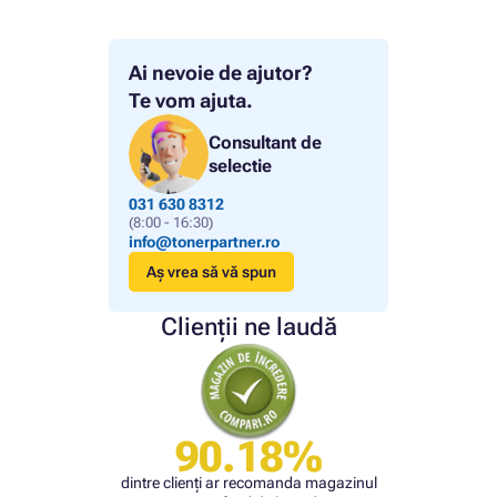
Ai nevoie de ajutor?
Te vom ajuta.
Consultant de
selectie
031 630 8312
(8:00 - 16:30)
info@tonerpartner.ro
Aș vrea să vă spun
Clienții ne laudă
90.18%
dintre clienți ar recomanda magazinul