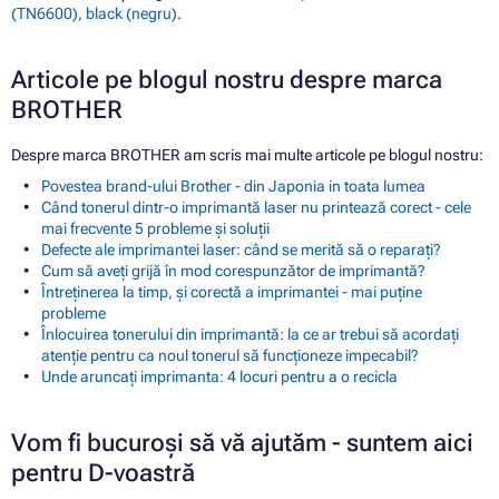
(TN6600), black (negru)
.
Articole pe blogul nostru despre marca
BROTHER
Despre marca BROTHER am scris mai multe articole pe blogul nostru:
Povestea brand-ului Brother - din Japonia in toata lumea
Când tonerul dintr-o imprimantă laser nu printează corect - cele
mai frecvente 5 probleme și soluții
Defecte ale imprimantei laser: când se merită să o reparați?
Cum să aveți grijă în mod corespunzător de imprimantă?
Întreținerea la timp, și corectă a imprimantei - mai puține
probleme
Înlocuirea tonerului din imprimantă: la ce ar trebui să acordați
atenție pentru ca noul tonerul să funcționeze impecabil?
Unde aruncați imprimanta: 4 locuri pentru a o recicla
Vom fi bucuroși să vă ajutăm - suntem aici
pentru D-voastră