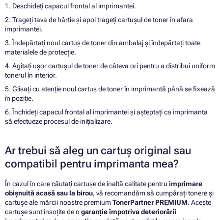
1. Deschideți capacul frontal al imprimantei.
2. Trageți tava de hârtie și apoi trageți cartușul de toner în afara
imprimantei.
3. Îndepărtați noul cartuș de toner din ambalaj și îndepărtați toate
materialele de protecție.
4. Agitați ușor cartușul de toner de câteva ori pentru a distribui uniform
tonerul în interior.
5. Glisați cu atenție noul cartuș de toner în imprimantă până se fixează
în poziție.
6. Închideți capacul frontal al imprimantei și așteptați ca imprimanta
să efectueze procesul de inițializare.
Ar trebui să aleg un cartuș original sau
compatibil pentru imprimanta mea?
În cazul în care căutați cartușe de înaltă calitate pentru
imprimare
obișnuită acasă sau la birou
, vă recomandăm să cumpărați tonere și
cartușe ale mărcii noastre premium
TonerPartner PREMIUM
. Aceste
cartușe sunt însoțite de o
garanție împotriva deteriorării