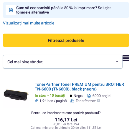
Cum să economisiți până la 80 % la imprimare? Soluție:
tonerele alternative
Vizualizați mai multe articole
Filtrează produsele
Cel mai bine vândut
TonerPartner Toner PREMIUM pentru BROTHER
TN-6600 (TN6600), black (negru)
In stoc > 10 bucăți
Negru
6000 pagini
1,94 ban / pagină
TonerPartner
Pentru ce imprimante este potrivit produsul?
116,17 Lei
96,01 Lei fără TVA
Cel mai mic preț în ultimele 30 de zile:
111,53 Lei