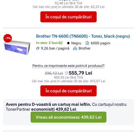
52,48 Lei fără TVA
Cel mai mic preț în ultimele 30 de zile:
62,23 Lei
În coșul de cumpărături
Brother TN-6600 (TN6600) - Toner, black (negru)
- 7%
In stoc 2 bucăți
Negru
6000 pagini
9,26 ban / pagină
Brother
Pentru ce imprimante este potrivit produsul?
555,79 Lei
596,12 Lei
459,33 Lei fără TVA
Cel mai mic preț în ultimele 30 de zile:
415,07 Lei
În coșul de cumpărături
Avem pentru D-voastră un cartuș mai ieftin.
Cu cartuşul nostru
TonerPartner
economisiţi
439,62 Lei
.
Vreau să economisesc 439,62 Lei