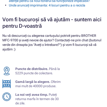
atenție pentru ca noul tonerul să funcționeze impecabil?
Unde aruncați imprimanta: 4 locuri pentru a o recicla
Vom fi bucuroși să vă ajutăm - suntem aici
pentru D-voastră
Nu vă descurcați cu alegerea cartușului potrivit pentru BROTHER
MFC-9700 și aveți nevoie de ajutor? Contactați-ne prin chat (butonul
verde din dreapta jos "Aveți o întrebare?") și vom fi bucuroși să vă
ajutăm :)
Puncte de distribuire.
Până la
5229 puncte de colectare.
Gamă largă la alegere.
Oferim
mai mult de 40000 produse.
La noi veți avea timp.
Puteți
returna marfa în termen de 30
de zile.