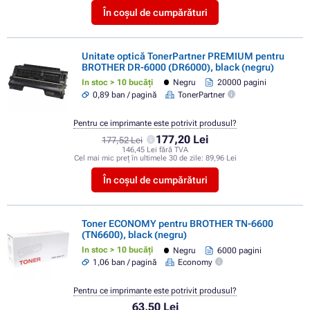
În coșul de cumpărături
Unitate optică TonerPartner PREMIUM pentru
BROTHER DR-6000 (DR6000), black (negru)
In stoc > 10 bucăți
Negru
20000 pagini
0,89 ban / pagină
TonerPartner
Pentru ce imprimante este potrivit produsul?
177,20 Lei
177,52 Lei
146,45 Lei fără TVA
Cel mai mic preț în ultimele 30 de zile:
89,96 Lei
În coșul de cumpărături
Toner ECONOMY pentru BROTHER TN-6600
(TN6600), black (negru)
In stoc > 10 bucăți
Negru
6000 pagini
1,06 ban / pagină
Economy
Pentru ce imprimante este potrivit produsul?
63,50 Lei