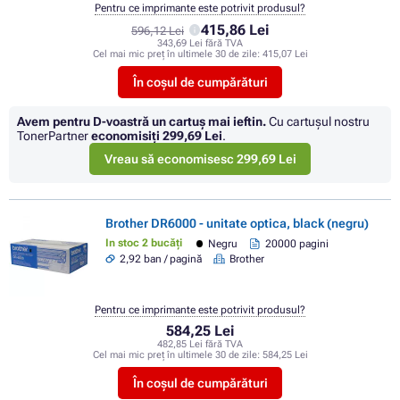
Pentru ce imprimante este potrivit produsul?
415,86 Lei
596,12 Lei
343,69 Lei fără TVA
Cel mai mic preț în ultimele 30 de zile:
415,07 Lei
În coșul de cumpărături
Avem pentru D-voastră un cartuș mai ieftin.
Cu cartuşul nostru
TonerPartner
economisiţi
299,69 Lei
.
Vreau să economisesc 299,69 Lei
Brother DR6000 - unitate optica, black (negru)
In stoc 2 bucăți
Negru
20000 pagini
2,92 ban / pagină
Brother
Pentru ce imprimante este potrivit produsul?
584,25 Lei
482,85 Lei fără TVA
Cel mai mic preț în ultimele 30 de zile:
584,25 Lei
În coșul de cumpărături