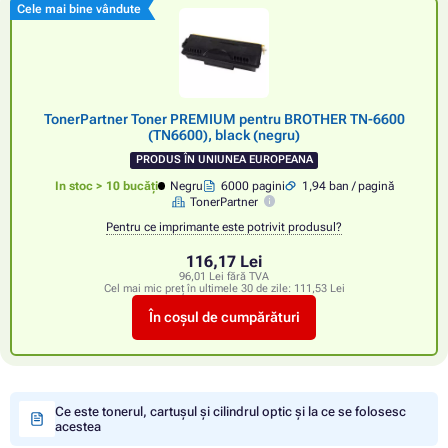
Cele mai bine vândute
TonerPartner Toner PREMIUM pentru BROTHER TN-6600
(TN6600), black (negru)
PRODUS ÎN UNIUNEA EUROPEANA
In stoc > 10 bucăți
Negru
6000 pagini
1,94 ban / pagină
TonerPartner
Pentru ce imprimante este potrivit produsul?
116,17 Lei
96,01 Lei fără TVA
Cel mai mic preț în ultimele 30 de zile:
111,53 Lei
În coșul de cumpărături
Ce este tonerul, cartușul și cilindrul optic și la ce se folosesc
acestea