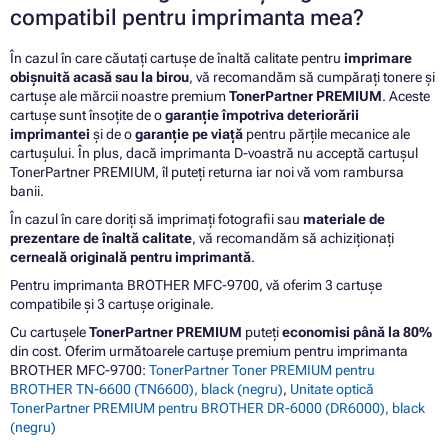
compatibil pentru imprimanta mea?
În cazul în care căutați cartușe de înaltă calitate pentru
imprimare
obișnuită acasă sau la birou
, vă recomandăm să cumpărați tonere și
cartușe ale mărcii noastre premium
TonerPartner PREMIUM
. Aceste
cartușe sunt însoțite de o
garanție împotriva deteriorării
imprimantei
și de o
garanție pe viață
pentru părțile mecanice ale
cartușului. În plus, dacă imprimanta D-voastră nu acceptă cartușul
TonerPartner PREMIUM, îl puteți returna iar noi vă vom rambursa
banii.
În cazul în care doriți să imprimați fotografii sau
materiale de
prezentare de înaltă calitate
, vă recomandăm să achiziționați
cerneală originală pentru imprimantă
.
Pentru imprimanta BROTHER MFC-9700, vă oferim 3 cartușe
compatibile și 3 cartușe originale.
Cu cartușele
TonerPartner PREMIUM
puteți
economisi până la 80%
din cost. Oferim următoarele cartușe premium pentru imprimanta
BROTHER MFC-9700:
TonerPartner Toner PREMIUM pentru
BROTHER TN-6600 (TN6600), black (negru)
,
Unitate optică
TonerPartner PREMIUM pentru BROTHER DR-6000 (DR6000), black
(negru)