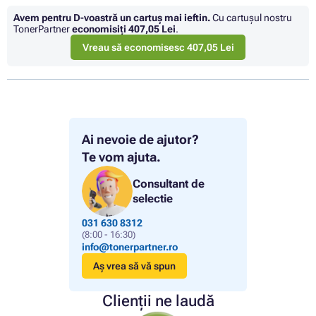
Avem pentru D-voastră un cartuș mai ieftin.
Cu cartuşul nostru
TonerPartner
economisiţi
407,05 Lei
.
Vreau să economisesc 407,05 Lei
Ai nevoie de ajutor?
Te vom ajuta.
Consultant de
selectie
031 630 8312
(8:00 - 16:30)
info@tonerpartner.ro
Aș vrea să vă spun
Clienții ne laudă