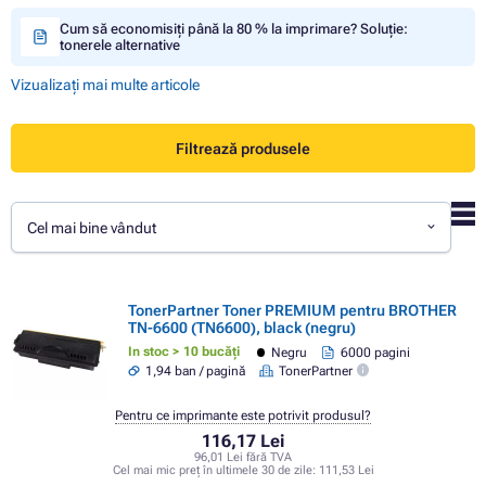
Cum să economisiți până la 80 % la imprimare? Soluție:
tonerele alternative
Vizualizați mai multe articole
Filtrează produsele
Cel mai bine vândut
TonerPartner Toner PREMIUM pentru BROTHER
TN-6600 (TN6600), black (negru)
In stoc > 10 bucăți
Negru
6000 pagini
1,94 ban / pagină
TonerPartner
Pentru ce imprimante este potrivit produsul?
116,17 Lei
96,01 Lei fără TVA
Cel mai mic preț în ultimele 30 de zile:
111,53 Lei