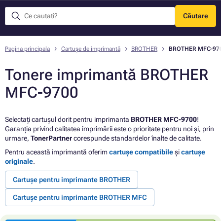
Căutare
Meniu
Pagina principala
Cartușe de imprimantă
BROTHER
BROTHER MFC-97
Tonere imprimantă BROTHER
MFC-9700
Selectați cartușul dorit pentru imprimanta
BROTHER MFC-9700
!
Garanția privind calitatea imprimării este o prioritate pentru noi și, prin
urmare,
TonerPartner
corespunde standardelor înalte de calitate.
Pentru această imprimantă oferim
cartușe compatibile
și
cartușe
originale
.
Cartușe pentru imprimante BROTHER
Cartușe pentru imprimante BROTHER MFC