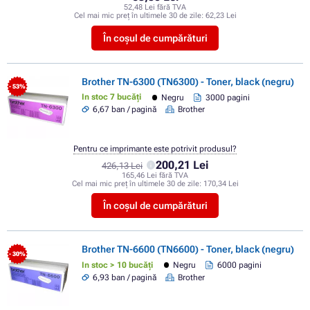
52,48 Lei fără TVA
Cel mai mic preț în ultimele 30 de zile:
62,23 Lei
În coșul de cumpărături
Brother TN-6300 (TN6300) - Toner, black (negru)
- 53%
In stoc 7 bucăți
Negru
3000 pagini
6,67 ban / pagină
Brother
Pentru ce imprimante este potrivit produsul?
200,21 Lei
426,13 Lei
165,46 Lei fără TVA
Cel mai mic preț în ultimele 30 de zile:
170,34 Lei
În coșul de cumpărături
Brother TN-6600 (TN6600) - Toner, black (negru)
- 30%
In stoc > 10 bucăți
Negru
6000 pagini
6,93 ban / pagină
Brother