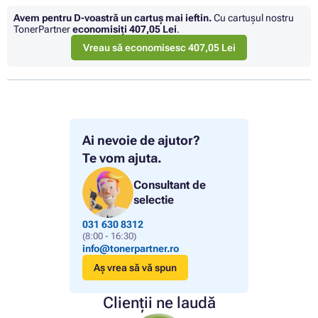
Avem pentru D-voastră un cartuș mai ieftin.
Cu cartuşul nostru
TonerPartner
economisiţi
407,05 Lei
.
Vreau să economisesc 407,05 Lei
Ai nevoie de ajutor?
Te vom ajuta.
Consultant de
selectie
031 630 8312
(8:00 - 16:30)
info@tonerpartner.ro
Aș vrea să vă spun
Clienții ne laudă