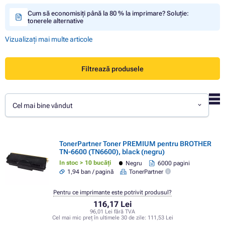
Cum să economisiți până la 80 % la imprimare? Soluție:
tonerele alternative
Vizualizați mai multe articole
Filtrează produsele
Cel mai bine vândut
TonerPartner Toner PREMIUM pentru BROTHER
TN-6600 (TN6600), black (negru)
In stoc > 10 bucăți
Negru
6000 pagini
1,94 ban / pagină
TonerPartner
Pentru ce imprimante este potrivit produsul?
116,17 Lei
96,01 Lei fără TVA
Cel mai mic preț în ultimele 30 de zile:
111,53 Lei