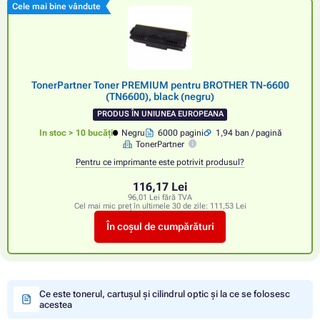
Cele mai bine vândute
TonerPartner Toner PREMIUM pentru BROTHER TN-6600
(TN6600), black (negru)
PRODUS ÎN UNIUNEA EUROPEANA
In stoc > 10 bucăți
Negru
6000 pagini
1,94 ban / pagină
TonerPartner
Pentru ce imprimante este potrivit produsul?
116,17 Lei
96,01 Lei fără TVA
Cel mai mic preț în ultimele 30 de zile:
111,53 Lei
În coșul de cumpărături
Ce este tonerul, cartușul și cilindrul optic și la ce se folosesc
acestea