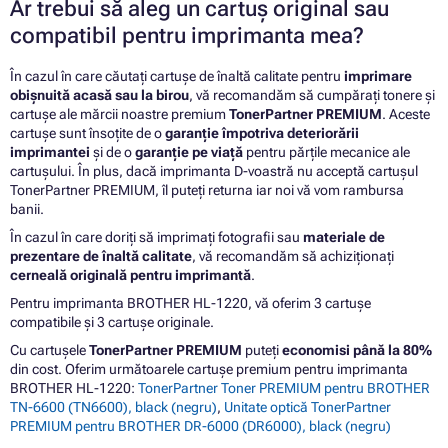
Ar trebui să aleg un cartuș original sau
compatibil pentru imprimanta mea?
În cazul în care căutați cartușe de înaltă calitate pentru
imprimare
obișnuită acasă sau la birou
, vă recomandăm să cumpărați tonere și
cartușe ale mărcii noastre premium
TonerPartner PREMIUM
. Aceste
cartușe sunt însoțite de o
garanție împotriva deteriorării
imprimantei
și de o
garanție pe viață
pentru părțile mecanice ale
cartușului. În plus, dacă imprimanta D-voastră nu acceptă cartușul
TonerPartner PREMIUM, îl puteți returna iar noi vă vom rambursa
banii.
În cazul în care doriți să imprimați fotografii sau
materiale de
prezentare de înaltă calitate
, vă recomandăm să achiziționați
cerneală originală pentru imprimantă
.
Pentru imprimanta BROTHER HL-1220, vă oferim 3 cartușe
compatibile și 3 cartușe originale.
Cu cartușele
TonerPartner PREMIUM
puteți
economisi până la 80%
din cost. Oferim următoarele cartușe premium pentru imprimanta
BROTHER HL-1220:
TonerPartner Toner PREMIUM pentru BROTHER
TN-6600 (TN6600), black (negru)
,
Unitate optică TonerPartner
PREMIUM pentru BROTHER DR-6000 (DR6000), black (negru)