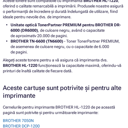
Aceste tonere sunt compatibile cu imprimanta
BROTHER HL-1220
,
oferind o calitate remarcabilă a imprimării. Produsele noastre asigură
o performanță de încredere și durată îndelungată de utilizare, fiind
ideale pentru nevoile dvs. de imprimare.
Unitate optică TonerPartner PREMIUM pentru BROTHER DR-
6000 (DR6000)
, de culoare negru, având o capacitate
de aproximativ 20.000 de pagini.
BROTHER TN-6600 (TN6600)
- Toner TonerPartner PREMIUM,
de asemenea de culoare negru, cu o capacitate de 6.000
de pagini.
Alegeți aceste tonere pentru a vă asigura că imprimanta dvs.
BROTHER HL-1220
funcționează la capacitate maximă, oferindu-vă
printuri de înaltă calitate de fiecare dată.
Aceste cartușe sunt potrivite și pentru alte
imprimante
Cernelurile pentru imprimante BROTHER HL-1220 de pe această
pagină sunt potrivite și pentru următoarele imprimante:
BROTHER 7050N
BROTHER DCP-1200