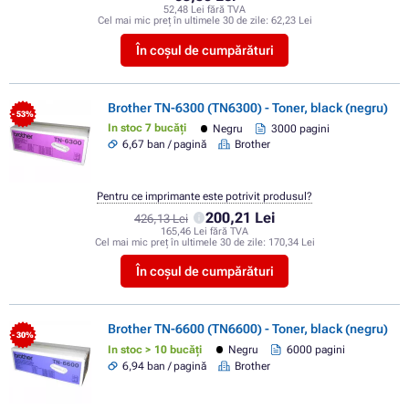
52,48 Lei fără TVA
Cel mai mic preț în ultimele 30 de zile:
62,23 Lei
În coșul de cumpărături
Brother TN-6300 (TN6300) - Toner, black (negru)
- 53%
In stoc 7 bucăți
Negru
3000 pagini
6,67 ban / pagină
Brother
Pentru ce imprimante este potrivit produsul?
200,21 Lei
426,13 Lei
165,46 Lei fără TVA
Cel mai mic preț în ultimele 30 de zile:
170,34 Lei
În coșul de cumpărături
Brother TN-6600 (TN6600) - Toner, black (negru)
- 30%
In stoc > 10 bucăți
Negru
6000 pagini
6,94 ban / pagină
Brother