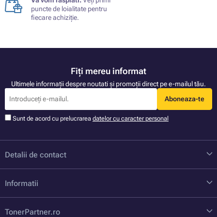
Vă vom răsplăti.
Veți primi
puncte de loialitate pentru
fiecare achiziție.
Fiți mereu informat
Ultimele informații despre noutati și promoții direct pe e-mailul tău.
Aboneaza-te
Sunt de acord cu prelucrarea
datelor cu caracter personal
Detalii de contact
Informatii
TonerPartner.ro