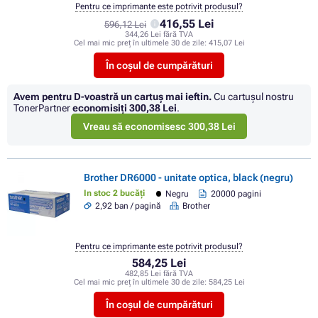
Pentru ce imprimante este potrivit produsul?
416,55 Lei
596,12 Lei
344,26 Lei fără TVA
Cel mai mic preț în ultimele 30 de zile:
415,07 Lei
În coșul de cumpărături
Avem pentru D-voastră un cartuș mai ieftin.
Cu cartuşul nostru
TonerPartner
economisiţi
300,38 Lei
.
Vreau să economisesc 300,38 Lei
Brother DR6000 - unitate optica, black (negru)
In stoc 2 bucăți
Negru
20000 pagini
2,92 ban / pagină
Brother
Pentru ce imprimante este potrivit produsul?
584,25 Lei
482,85 Lei fără TVA
Cel mai mic preț în ultimele 30 de zile:
584,25 Lei
În coșul de cumpărături