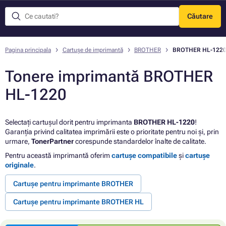
Căutare
Meniu
Pagina principala
Cartușe de imprimantă
BROTHER
BROTHER HL-122
Tonere imprimantă BROTHER
HL-1220
Selectați cartușul dorit pentru imprimanta
BROTHER HL-1220
!
Garanția privind calitatea imprimării este o prioritate pentru noi și, prin
urmare,
TonerPartner
corespunde standardelor înalte de calitate.
Pentru această imprimantă oferim
cartușe compatibile
și
cartușe
originale
.
Cartușe pentru imprimante BROTHER
Cartușe pentru imprimante BROTHER HL