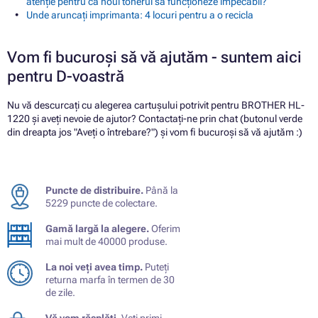
atenție pentru ca noul tonerul să funcționeze impecabil?
Unde aruncați imprimanta: 4 locuri pentru a o recicla
Vom fi bucuroși să vă ajutăm - suntem aici
pentru D-voastră
Nu vă descurcați cu alegerea cartușului potrivit pentru BROTHER HL-
1220 și aveți nevoie de ajutor? Contactați-ne prin chat (butonul verde
din dreapta jos "Aveți o întrebare?") și vom fi bucuroși să vă ajutăm :)
Puncte de distribuire.
Până la
5229 puncte de colectare.
Gamă largă la alegere.
Oferim
mai mult de 40000 produse.
La noi veți avea timp.
Puteți
returna marfa în termen de 30
de zile.