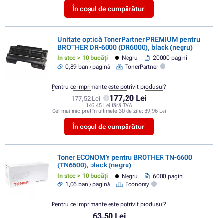
În coșul de cumpărături
Unitate optică TonerPartner PREMIUM pentru
BROTHER DR-6000 (DR6000), black (negru)
In stoc > 10 bucăți
Negru
20000 pagini
0,89 ban / pagină
TonerPartner
Pentru ce imprimante este potrivit produsul?
177,20 Lei
177,52 Lei
146,45 Lei fără TVA
Cel mai mic preț în ultimele 30 de zile:
89,96 Lei
În coșul de cumpărături
Toner ECONOMY pentru BROTHER TN-6600
(TN6600), black (negru)
In stoc > 10 bucăți
Negru
6000 pagini
1,06 ban / pagină
Economy
Pentru ce imprimante este potrivit produsul?
63,50 Lei