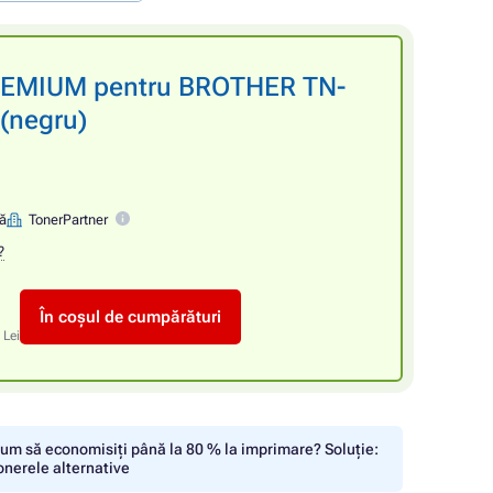
PREMIUM pentru BROTHER TN-
(negru)
nă
TonerPartner
?
În coșul de cumpărături
 Lei
um să economisiți până la 80 % la imprimare? Soluție:
onerele alternative