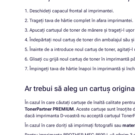
1. Deschideți capacul frontal al imprimantei.
2. Trageți tava de hârtie complet în afara imprimantei.
3. Apucați cartușul de toner de mânere și trageți-l ușo
4. Îndepărtați noul cartuș de toner din ambalajul său și
5. Înainte de a introduce noul cartuș de toner, agitați-l 
6. Glisați cu grijă noul cartuș de toner în imprimantă p
7. Împingeți tava de hârtie înapoi în imprimantă și înch
Ar trebui să aleg un cartuș origi
În cazul în care căutați cartușe de înaltă calitate pentr
TonerPartner PREMIUM
. Aceste cartușe sunt însoțite
dacă imprimanta D-voastră nu acceptă cartușul TonerPa
În cazul în care doriți să imprimați fotografii sau
materi