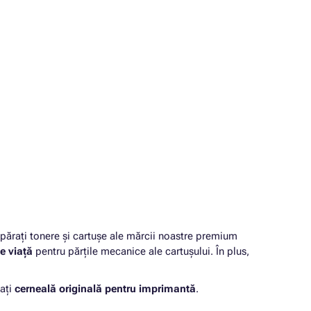
rați tonere și cartușe ale mărcii noastre premium
e viață
pentru părțile mecanice ale cartușului. În plus,
ați
cerneală originală pentru imprimantă
.