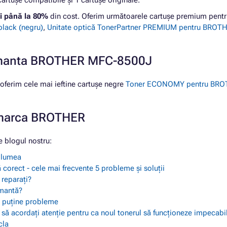
tușe compatibile și 1 cartușe originale.
i până la 80%
din cost. Oferim următoarele cartușe premium pe
lack (negru)
,
Unitate optică TonerPartner PREMIUM pentru BROTH
primanta BROTHER MFC-8500J
erim cele mai ieftine cartușe negre
Toner ECONOMY pentru BROTH
e marca BROTHER
 blogul nostru:
a lumea
 corect - cele mai frecvente 5 probleme și soluții
 reparați?
imantă?
ai puține probleme
i să acordați atenție pentru ca noul tonerul să funcționeze impecabi
cla