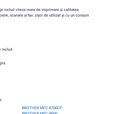
aje includ viteza mare de imprimare și calitatea
iere, scanare și fax. Ușor de utilizat și cu un consum
e includ:
.
ini.
e:
BROTHER MFC-8700CP
BROTHER MFC-9600