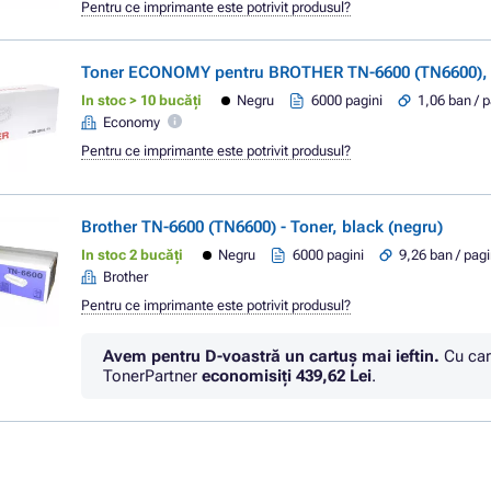
Pentru ce imprimante este potrivit produsul?
Toner ECONOMY pentru BROTHER TN-6600 (TN6600), b
In stoc > 10 bucăți
Negru
6000 pagini
1,06 ban / 
Economy
Pentru ce imprimante este potrivit produsul?
Brother TN-6600 (TN6600) - Toner, black (negru)
In stoc 2 bucăți
Negru
6000 pagini
9,26 ban / pag
Brother
Pentru ce imprimante este potrivit produsul?
Avem pentru D-voastră un cartuș mai ieftin.
Cu car
TonerPartner
economisiţi
439,62 Lei
.