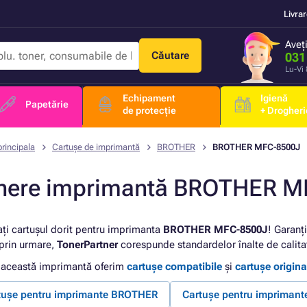
Livra
Aveț
Căutare
031
Lu-Vi
Echipament
Igienă
Papetărie
de protecție
+ Drogheri
rincipala
Cartușe de imprimantă
BROTHER
BROTHER MFC-8500J
nere imprimantă BROTHER M
ați cartușul dorit pentru imprimanta
BROTHER MFC-8500J
! Garanț
 prin urmare,
TonerPartner
corespunde standardelor înalte de calita
 această imprimantă oferim
cartușe compatibile
și
cartușe origina
tușe pentru imprimante BROTHER
Cartușe pentru imprima