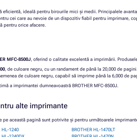
eficientă, ideală pentru birourile mici și medii. Principalele avant
tru cei care au nevoie de un dispozitiv fiabil pentru imprimare, cop
 pentru orice afacere.
ER MFC-8500J
, oferind o calitate excelentă a imprimării. Produsel
00
, de culoare negru, cu un randament de până la 20,000 de pagini
semenea de culoare negru, capabil să imprime până la 6,000 de pag
 optimă a imprimantei dumneavoastră BROTHER MFC-8500J.
entru alte imprimante
e această pagină sunt potrivite și pentru următoarele imprimant
 HL-1240
BROTHER HL-1470LT
 HL-1240DX
BROTHER HL-1470N