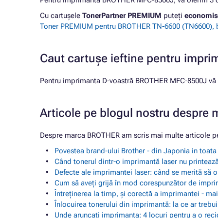
Pentru imprimanta BROTHER MFC-8500J, vă oferim 3 car
Cu cartușele
TonerPartner PREMIUM
puteți
economis
Toner PREMIUM pentru BROTHER TN-6600 (TN6600), b
Caut cartușe ieftine pentru im
Pentru imprimanta D-voastră BROTHER MFC-8500J vă of
Articole pe blogul nostru despr
Despre marca BROTHER am scris mai multe articole pe
Povestea brand-ului Brother - din Japonia in toat
Când tonerul dintr-o imprimantă laser nu printează
Defecte ale imprimantei laser: când se merită să o
Cum să aveți grijă în mod corespunzător de impr
Întreținerea la timp, și corectă a imprimantei - m
Înlocuirea tonerului din imprimantă: la ce ar trebu
Unde aruncați imprimanta: 4 locuri pentru a o reci