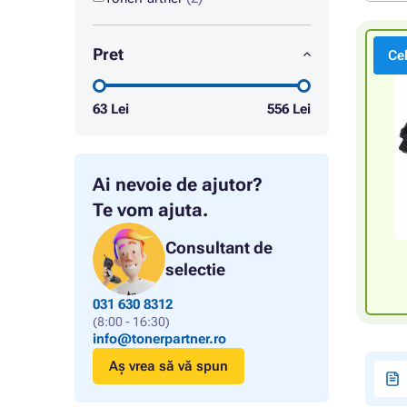
Pret
Ce
63
Lei
556
Lei
Ai nevoie de ajutor?
Te vom ajuta.
Consultant de
selectie
031 630 8312
(8:00 - 16:30)
info@tonerpartner.ro
Aș vrea să vă spun