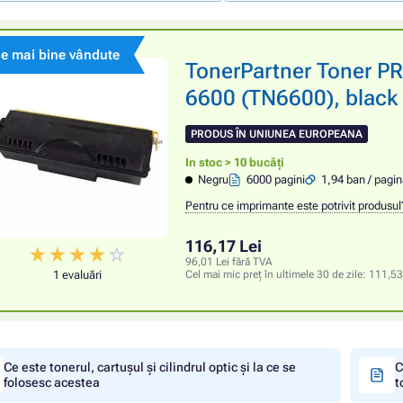
le mai bine vândute
TonerPartner Toner 
6600 (TN6600), black 
PRODUS ÎN UNIUNEA EUROPEANA
In stoc > 10 bucăți
Negru
6000 pagini
1,94 ban / pagi
Pentru ce imprimante este potrivit produsul
116,17 Lei
96,01 Lei fără TVA
1 evaluări
Cel mai mic preț în ultimele 30 de zile:
111,53
Ce este tonerul, cartușul și cilindrul optic și la ce se
C
folosesc acestea
t