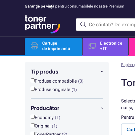
Garanție pe viață
pentru consumabilele noastre Premium
Cartușe
Electronice
de imprimantă
+ IT
Pagina p
Tip produs
To
Produse compatibile
(3)
Produse originale
(1)
Select
Producător
noi și,
Pentru
Economy
(1)
Original
(1)
Car
TonerPartner
(2)