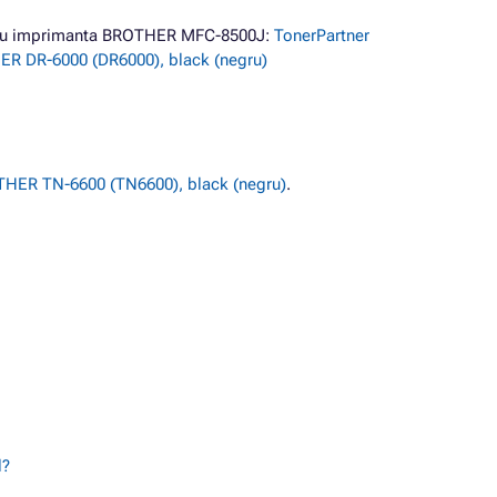
ntru imprimanta BROTHER MFC-8500J:
TonerPartner
ER DR-6000 (DR6000), black (negru)
ER TN-6600 (TN6600), black (negru)
.
l?