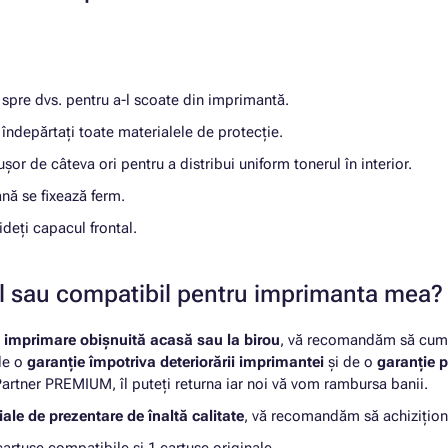
r spre dvs. pentru a-l scoate din imprimantă.
 îndepărtați toate materialele de protecție.
ușor de câteva ori pentru a distribui uniform tonerul în interior.
ână se fixează ferm.
ideți capacul frontal.
nal sau compatibil pentru imprimanta mea?
u
imprimare obișnuită acasă sau la birou
, vă recomandăm să cumpă
 de o
garanție împotriva deteriorării imprimantei
și de o
garanție p
rtner PREMIUM, îl puteți returna iar noi vă vom rambursa banii.
ale de prezentare de înaltă calitate
, vă recomandăm să achizițion