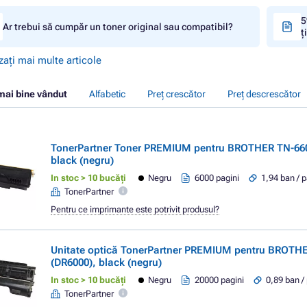
5
Ar trebui să cumpăr un toner original sau compatibil?
ț
zați mai multe articole
mai bine vândut
Alfabetic
Preț crescător
Preț descrescător
TonerPartner Toner PREMIUM pentru BROTHER TN-660
black (negru)
In stoc > 10 bucăți
Negru
6000 pagini
1,94 ban / 
TonerPartner
Pentru ce imprimante este potrivit produsul?
Unitate optică TonerPartner PREMIUM pentru BROTH
(DR6000), black (negru)
In stoc > 10 bucăți
Negru
20000 pagini
0,89 ban /
TonerPartner