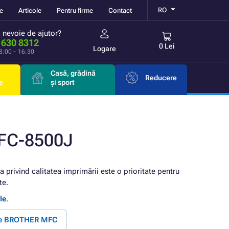
RO
re
Articole
Pentru firme
Contact
i nevoie de ajutor?
 630 8312
0 Lei
Logare
 8:00 – 16:30
Casă, grădină
Reducere
e
și sport
FC-8500J
ia privind calitatea imprimării este o prioritate pentru
te.
le
.
nte BROTHER MFC