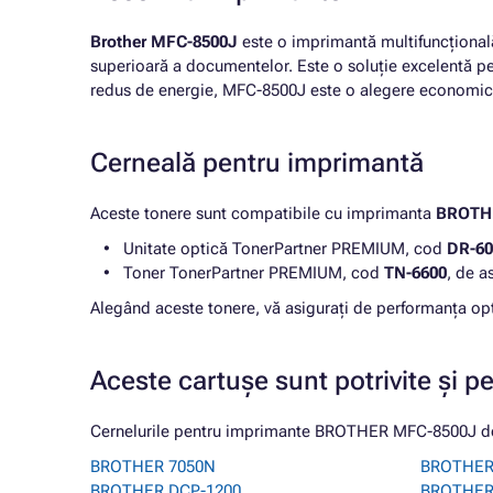
Brother MFC-8500J
este o imprimantă multifuncțională 
superioară a documentelor. Este o soluție excelentă pen
redus de energie, MFC-8500J este o alegere economică
Cerneală pentru imprimantă
Aceste tonere sunt compatibile cu imprimanta
BROTH
Unitate optică TonerPartner PREMIUM, cod
DR-60
Toner TonerPartner PREMIUM, cod
TN-6600
, de a
Alegând aceste tonere, vă asigurați de performanța
Aceste cartușe sunt potrivite și p
Cernelurile pentru imprimante BROTHER MFC-8500J de p
BROTHER 7050N
BROTHER
BROTHER DCP-1200
BROTHER