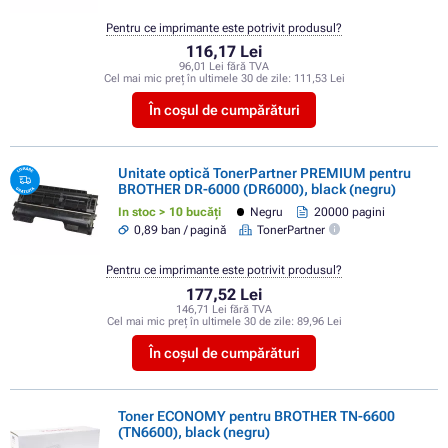
Pentru ce imprimante este potrivit produsul?
116,17 Lei
96,01 Lei fără TVA
Cel mai mic preț în ultimele 30 de zile:
111,53 Lei
În coșul de cumpărături
Unitate optică TonerPartner PREMIUM pentru
BROTHER DR-6000 (DR6000), black (negru)
In stoc > 10 bucăți
Negru
20000 pagini
0,89 ban / pagină
TonerPartner
Pentru ce imprimante este potrivit produsul?
177,52 Lei
146,71 Lei fără TVA
Cel mai mic preț în ultimele 30 de zile:
89,96 Lei
În coșul de cumpărături
Toner ECONOMY pentru BROTHER TN-6600
(TN6600), black (negru)