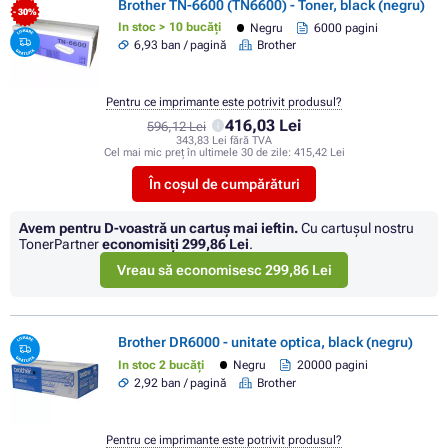
Brother TN-6600 (TN6600) - Toner, black (negru)
- 30%
In stoc > 10 bucăți
Negru
6000 pagini
6,93 ban / pagină
Brother
Pentru ce imprimante este potrivit produsul?
416,03 Lei
596,12 Lei
343,83 Lei fără TVA
Cel mai mic preț în ultimele 30 de zile:
415,42 Lei
În coșul de cumpărături
Avem pentru D-voastră un cartuș mai ieftin.
Cu cartuşul nostru
TonerPartner
economisiţi
299,86 Lei
.
Vreau să economisesc 299,86 Lei
Brother DR6000 - unitate optica, black (negru)
In stoc 2 bucăți
Negru
20000 pagini
2,92 ban / pagină
Brother
Pentru ce imprimante este potrivit produsul?