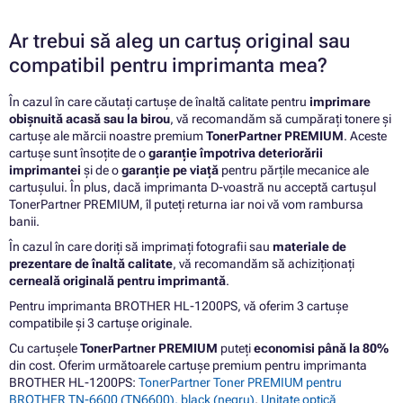
Ar trebui să aleg un cartuș original sau
compatibil pentru imprimanta mea?
În cazul în care căutați cartușe de înaltă calitate pentru
imprimare
obișnuită acasă sau la birou
, vă recomandăm să cumpărați tonere și
cartușe ale mărcii noastre premium
TonerPartner PREMIUM
. Aceste
cartușe sunt însoțite de o
garanție împotriva deteriorării
imprimantei
și de o
garanție pe viață
pentru părțile mecanice ale
cartușului. În plus, dacă imprimanta D-voastră nu acceptă cartușul
TonerPartner PREMIUM, îl puteți returna iar noi vă vom rambursa
banii.
În cazul în care doriți să imprimați fotografii sau
materiale de
prezentare de înaltă calitate
, vă recomandăm să achiziționați
cerneală originală pentru imprimantă
.
Pentru imprimanta BROTHER HL-1200PS, vă oferim 3 cartușe
compatibile și 3 cartușe originale.
Cu cartușele
TonerPartner PREMIUM
puteți
economisi până la 80%
din cost. Oferim următoarele cartușe premium pentru imprimanta
BROTHER HL-1200PS:
TonerPartner Toner PREMIUM pentru
BROTHER TN-6600 (TN6600), black (negru)
,
Unitate optică