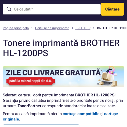
Căutare
Meniu
Pagina principala
Cartușe de imprimantă
BROTHER
BROTHER HL-120
Tonere imprimantă BROTHER
HL-1200PS
Selectați cartușul dorit pentru imprimanta
BROTHER HL-1200PS
!
Garanția privind calitatea imprimării este o prioritate pentru noi și, prin
urmare,
TonerPartner
corespunde standardelor înalte de calitate.
Pentru această imprimantă oferim
cartușe compatibile
și
cartușe
originale
.