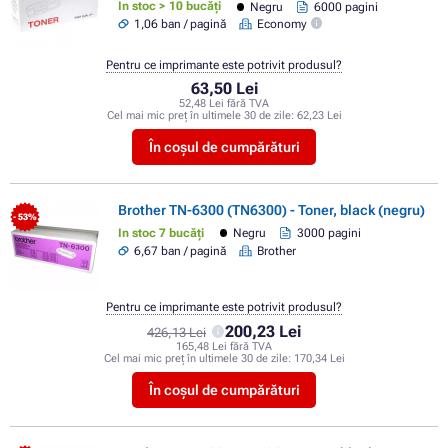
In stoc > 10 bucăți
Negru
6000 pagini
1,06 ban / pagină
Economy
Pentru ce imprimante este potrivit produsul?
63,50 Lei
52,48 Lei fără TVA
Cel mai mic preț în ultimele 30 de zile:
62,23 Lei
În coșul de cumpărături
Brother TN-6300 (TN6300) - Toner, black (negru)
- 53%
In stoc 7 bucăți
Negru
3000 pagini
6,67 ban / pagină
Brother
Pentru ce imprimante este potrivit produsul?
200,23 Lei
426,13 Lei
165,48 Lei fără TVA
Cel mai mic preț în ultimele 30 de zile:
170,34 Lei
În coșul de cumpărături