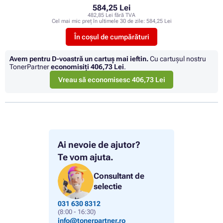
584,25 Lei
482,85 Lei fără TVA
Cel mai mic preț în ultimele 30 de zile:
584,25 Lei
În coșul de cumpărături
Avem pentru D-voastră un cartuș mai ieftin.
Cu cartuşul nostru
TonerPartner
economisiţi
406,73 Lei
.
Vreau să economisesc 406,73 Lei
Ai nevoie de ajutor?
Te vom ajuta.
Consultant de
selectie
031 630 8312
(8:00 - 16:30)
info@tonerpartner.ro