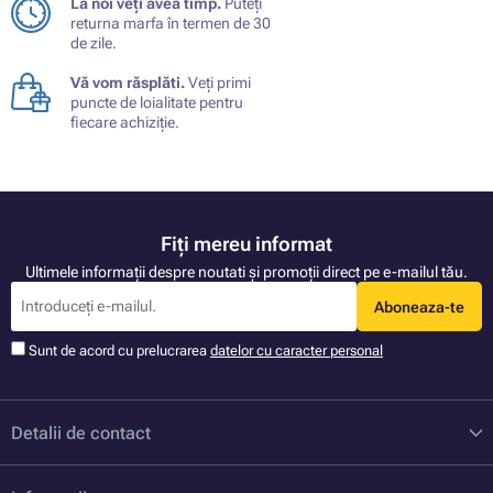
La noi veți avea timp.
Puteți
returna marfa în termen de 30
de zile.
Vă vom răsplăti.
Veți primi
puncte de loialitate pentru
fiecare achiziție.
Fiți mereu informat
Ultimele informații despre noutati și promoții direct pe e-mailul tău.
Aboneaza-te
Sunt de acord cu prelucrarea
datelor cu caracter personal
Detalii de contact