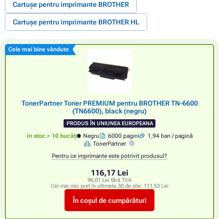
Cartușe pentru imprimante BROTHER
Cartușe pentru imprimante BROTHER HL
Cele mai bine vândute
TonerPartner Toner PREMIUM pentru BROTHER TN-6600
(TN6600), black (negru)
PRODUS ÎN UNIUNEA EUROPEANA
In stoc > 10 bucăți
Negru
6000 pagini
1,94 ban / pagină
TonerPartner
Pentru ce imprimante este potrivit produsul?
116,17 Lei
96,01 Lei fără TVA
Cel mai mic preț în ultimele 30 de zile:
111,53 Lei
În coșul de cumpărături