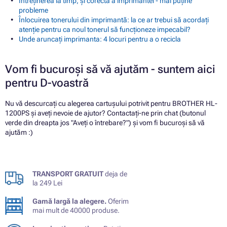
Întreținerea la timp, și corectă a imprimantei - mai puține
probleme
Înlocuirea tonerului din imprimantă: la ce ar trebui să acordați
atenție pentru ca noul tonerul să funcționeze impecabil?
Unde aruncați imprimanta: 4 locuri pentru a o recicla
Vom fi bucuroși să vă ajutăm - suntem aici
pentru D-voastră
Nu vă descurcați cu alegerea cartușului potrivit pentru BROTHER HL-
1200PS și aveți nevoie de ajutor? Contactați-ne prin chat (butonul
verde din dreapta jos "Aveți o întrebare?") și vom fi bucuroși să vă
ajutăm :)
TRANSPORT GRATUIT
deja de
la 249 Lei
Gamă largă la alegere.
Oferim
mai mult de 40000 produse.