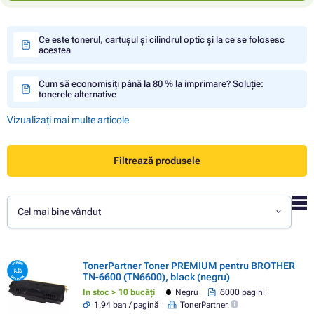
Ce este tonerul, cartușul și cilindrul optic și la ce se folosesc
acestea
Cum să economisiți până la 80 % la imprimare? Soluție:
tonerele alternative
Vizualizați mai multe articole
Filtrează produsele
Cel mai bine vândut
TonerPartner Toner PREMIUM pentru BROTHER
TN-6600 (TN6600), black (negru)
In stoc > 10 bucăți
Negru
6000 pagini
1,94 ban / pagină
TonerPartner