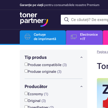
Garanție pe viață
pentru consumabilele noastre Premium
Cartușe
Electronice
de imprimantă
+ IT
Pagina p
Tip produs
To
Produse compatibile
(3)
Produse originale
(3)
Producător
Economy
(1)
Original
(3)
TonerPartner
(2)