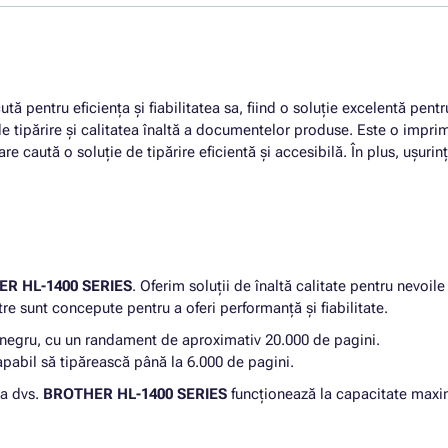
ă pentru eficiența și fiabilitatea sa, fiind o soluție excelentă pentru
e tipărire și calitatea înaltă a documentelor produse. Este o impr
caută o soluție de tipărire eficientă și accesibilă. În plus, ușurința 
R HL-1400 SERIES
. Oferim soluții de înaltă calitate pentru nevoi
tre sunt concepute pentru a oferi performanță și fiabilitate.
negru, cu un randament de aproximativ 20.000 de pagini.
abil să tipărească până la 6.000 de pagini.
ta dvs.
BROTHER HL-1400 SERIES
funcționează la capacitate maxi