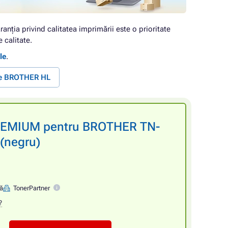
ranția privind calitatea imprimării este o prioritate
 calitate.
le
.
te BROTHER HL
PREMIUM pentru BROTHER TN-
(negru)
nă
TonerPartner
?