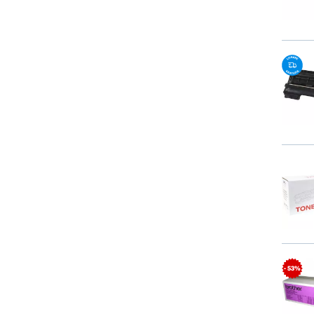
- 53%