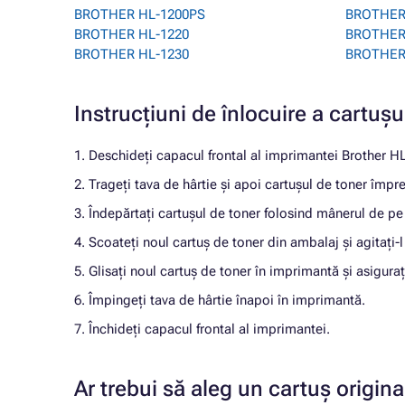
BROTHER HL-1200PS
BROTHER
BROTHER HL-1220
BROTHER 
BROTHER HL-1230
BROTHER
Instrucțiuni de înlocuire a cart
1. Deschideți capacul frontal al imprimantei Brother H
2. Trageți tava de hârtie și apoi cartușul de toner împr
3. Îndepărtați cartușul de toner folosind mânerul de pe 
4. Scoateți noul cartuș de toner din ambalaj și agitați-l 
5. Glisați noul cartuș de toner în imprimantă și asigurați
6. Împingeți tava de hârtie înapoi în imprimantă.
7. Închideți capacul frontal al imprimantei.
Ar trebui să aleg un cartuș origi