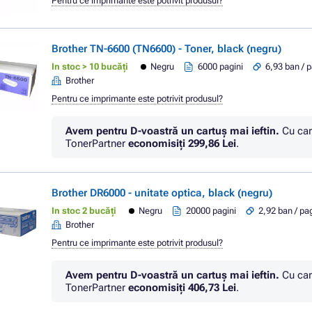
Pentru ce imprimante este potrivit produsul?
Brother TN-6600 (TN6600) - Toner, black (negru)
In stoc > 10 bucăți
Negru
6000 pagini
6,93 ban / 
Brother
Pentru ce imprimante este potrivit produsul?
Avem pentru D-voastră un cartuș mai ieftin.
Cu car
TonerPartner
economisiţi
299,86 Lei
.
Brother DR6000 - unitate optica, black (negru)
In stoc 2 bucăți
Negru
20000 pagini
2,92 ban / pa
Brother
Pentru ce imprimante este potrivit produsul?
Avem pentru D-voastră un cartuș mai ieftin.
Cu car
TonerPartner
economisiţi
406,73 Lei
.