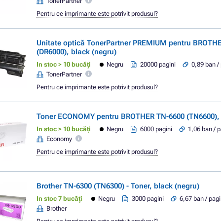
TonerPartner
Pentru ce imprimante este potrivit produsul?
Unitate optică TonerPartner PREMIUM pentru BROTH
(DR6000), black (negru)
In stoc > 10 bucăți
Negru
20000 pagini
0,89 ban /
TonerPartner
Pentru ce imprimante este potrivit produsul?
Toner ECONOMY pentru BROTHER TN-6600 (TN6600), b
In stoc > 10 bucăți
Negru
6000 pagini
1,06 ban / 
Economy
Pentru ce imprimante este potrivit produsul?
Brother TN-6300 (TN6300) - Toner, black (negru)
In stoc 7 bucăți
Negru
3000 pagini
6,67 ban / pag
Brother