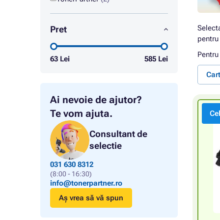
Select
Pret
pentru 
Pentru
63
Lei
585
Lei
Car
Ai nevoie de ajutor?
Te vom ajuta.
Ce
Consultant de
selectie
031 630 8312
(8:00 - 16:30)
info@tonerpartner.ro
Aș vrea să vă spun