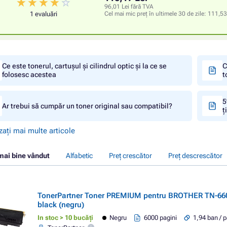
96,01 Lei fără TVA
1 evaluări
Cel mai mic preț în ultimele 30 de zile:
111,53
Ce este tonerul, cartușul și cilindrul optic și la ce se
C
folosesc acestea
t
5
Ar trebui să cumpăr un toner original sau compatibil?
ț
zați mai multe articole
mai bine vândut
Alfabetic
Preț crescător
Preț descrescător
TonerPartner Toner PREMIUM pentru BROTHER TN-660
black (negru)
In stoc > 10 bucăți
Negru
6000 pagini
1,94 ban / 