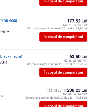
În coșul de cumpărături
177,52 Lei
ER DR-6000
146,71 Lei fără TVA
Cel mai mic preț în ultimele 30 de zile:
89,96 Lei
 pagină
În coșul de cumpărături
63,50 Lei
lack (negru)
52,48 Lei fără TVA
pagină
Cel mai mic preț în ultimele 30 de zile:
62,23 Lei
În coșul de cumpărături
200,23 Lei
426,13 Lei
165,48 Lei fără TVA
ină
Cel mai mic preț în ultimele 30 de zile:
170,34 Lei
În coșul de cumpărături