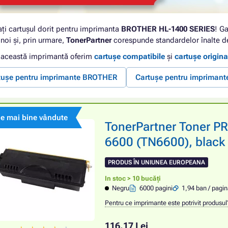
ați cartușul dorit pentru imprimanta
BROTHER HL-1400 SERIES
! Ga
noi și, prin urmare,
TonerPartner
corespunde standardelor înalte de
 această imprimantă oferim
cartușe compatibile
și
cartușe origina
tușe pentru imprimante BROTHER
Cartușe pentru impriman
le mai bine vândute
TonerPartner Toner 
6600 (TN6600), black 
PRODUS ÎN UNIUNEA EUROPEANA
In stoc > 10 bucăți
Negru
6000 pagini
1,94 ban / pagi
Pentru ce imprimante este potrivit produsul
116,17 Lei