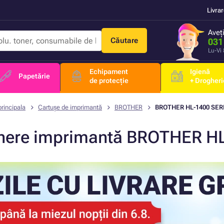
Livra
Aveț
Căutare
031
Lu-Vi
Echipament
Igienă
Papetărie
de protecție
+ Drogheri
rincipala
Cartușe de imprimantă
BROTHER
BROTHER HL-1400 SER
nere imprimantă BROTHER H