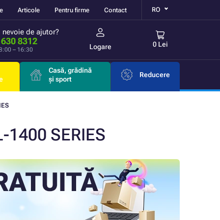
RO
re
Articole
Pentru firme
Contact
i nevoie de ajutor?
 630 8312
0 Lei
Logare
 8:00 – 16:30
Casă, grădină
Reducere
e
și sport
IES
L-1400 SERIES