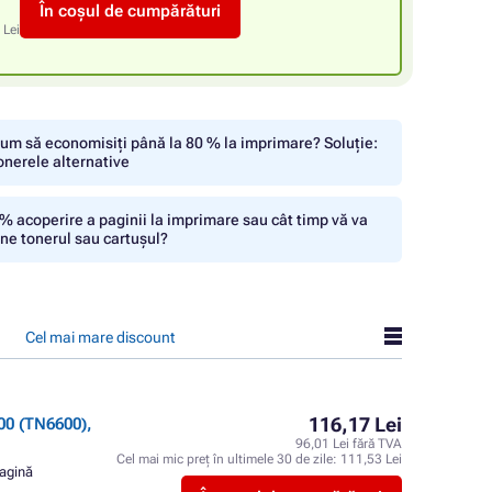
În coșul de cumpărături
 Lei
um să economisiți până la 80 % la imprimare? Soluție:
onerele alternative
% acoperire a paginii la imprimare sau cât timp vă va
ine tonerul sau cartușul?
Cel mai mare discount
116,17 Lei
0 (TN6600),
96,01 Lei fără TVA
Cel mai mic preț în ultimele 30 de zile:
111,53 Lei
pagină