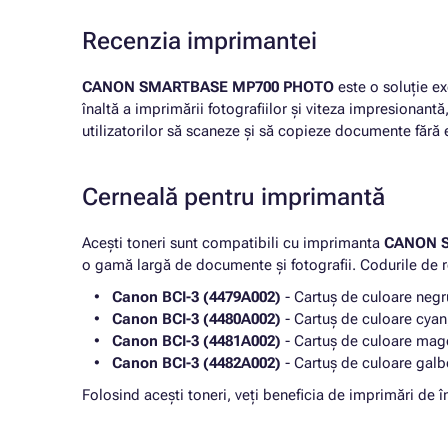
Recenzia imprimantei
CANON SMARTBASE MP700 PHOTO
este o soluție ex
înaltă a imprimării fotografiilor și viteza impresionant
utilizatorilor să scaneze și să copieze documente fără e
Cerneală pentru imprimantă
Acești toneri sunt compatibili cu imprimanta
CANON 
o gamă largă de documente și fotografii. Codurile de re
Canon BCI-3 (4479A002)
- Cartuș de culoare negru
Canon BCI-3 (4480A002)
- Cartuș de culoare cyan,
Canon BCI-3 (4481A002)
- Cartuș de culoare magen
Canon BCI-3 (4482A002)
- Cartuș de culoare galbe
Folosind acești toneri, veți beneficia de imprimări d