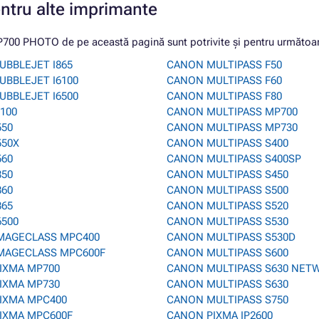
entru alte imprimante
0 PHOTO de pe această pagină sunt potrivite și pentru următoar
UBBLEJET I865
CANON MULTIPASS F50
UBBLEJET I6100
CANON MULTIPASS F60
UBBLEJET I6500
CANON MULTIPASS F80
100
CANON MULTIPASS MP700
550
CANON MULTIPASS MP730
550X
CANON MULTIPASS S400
560
CANON MULTIPASS S400SP
850
CANON MULTIPASS S450
860
CANON MULTIPASS S500
865
CANON MULTIPASS S520
6500
CANON MULTIPASS S530
MAGECLASS MPC400
CANON MULTIPASS S530D
MAGECLASS MPC600F
CANON MULTIPASS S600
IXMA MP700
CANON MULTIPASS S630 NET
IXMA MP730
CANON MULTIPASS S630
IXMA MPC400
CANON MULTIPASS S750
IXMA MPC600F
CANON PIXMA IP2600