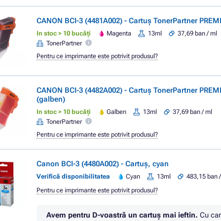
CANON BCI-3 (4481A002) - Cartuș TonerPartner PRE
In stoc > 10 bucăți
Magenta
13ml
37,69 ban / ml
TonerPartner
Pentru ce imprimante este potrivit produsul?
CANON BCI-3 (4482A002) - Cartuș TonerPartner PREM
(galben)
In stoc > 10 bucăți
Galben
13ml
37,69 ban / ml
TonerPartner
Pentru ce imprimante este potrivit produsul?
Canon BCI-3 (4480A002) - Cartuș, cyan
Verifică disponibilitatea
Cyan
13ml
483,15 ban /
Pentru ce imprimante este potrivit produsul?
Avem pentru D-voastră un cartuș mai ieftin.
Cu car