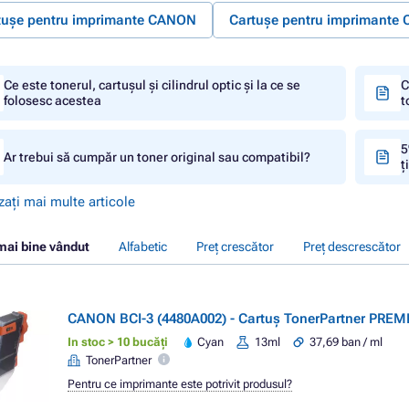
tușe pentru imprimante CANON
Cartușe pentru imprimant
Ce este tonerul, cartușul și cilindrul optic și la ce se
C
folosesc acestea
t
5
Ar trebui să cumpăr un toner original sau compatibil?
ț
zați mai multe articole
mai bine vândut
Alfabetic
Preț crescător
Preț descrescător
CANON BCI-3 (4480A002) - Cartuș TonerPartner PREM
In stoc > 10 bucăți
Cyan
13ml
37,69 ban / ml
TonerPartner
Pentru ce imprimante este potrivit produsul?