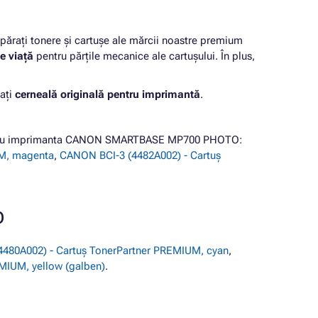
rați tonere și cartușe ale mărcii noastre premium
e viață
pentru părțile mecanice ale cartușului. În plus,
ați
cerneală originală pentru imprimantă
.
entru imprimanta CANON SMARTBASE MP700 PHOTO:
UM, magenta
,
CANON BCI-3 (4482A002) - Cartuș
O
480A002) - Cartuș TonerPartner PREMIUM, cyan
,
MIUM, yellow (galben)
.