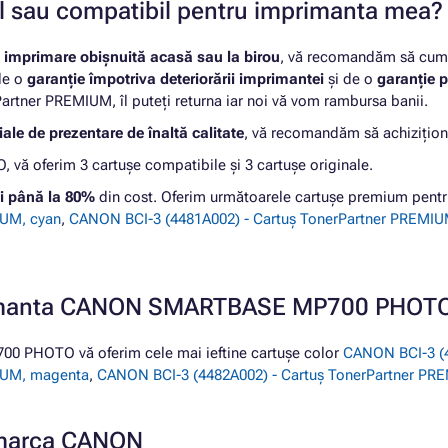
nal sau compatibil pentru imprimanta mea?
u
imprimare obișnuită acasă sau la birou
, vă recomandăm să cumpă
 de o
garanție împotriva deteriorării imprimantei
și de o
garanție p
rtner PREMIUM, îl puteți returna iar noi vă vom rambursa banii.
ale de prezentare de înaltă calitate
, vă recomandăm să achizițion
oferim 3 cartușe compatibile și 3 cartușe originale.
i până la 80%
din cost. Oferim următoarele cartușe premium p
IUM, cyan
,
CANON BCI-3 (4481A002) - Cartuș TonerPartner PREMI
mprimanta CANON SMARTBASE MP700 PHOT
 PHOTO vă oferim cele mai ieftine cartușe color
CANON BCI-3 (4
IUM, magenta
,
CANON BCI-3 (4482A002) - Cartuș TonerPartner PRE
e marca CANON