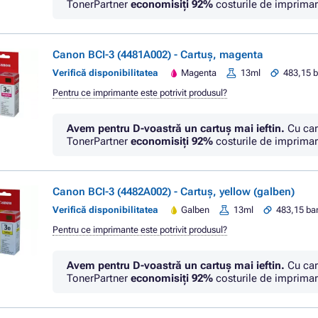
TonerPartner
economisiţi
92%
costurile de imprimar
Canon BCI-3 (4481A002) - Cartuș, magenta
Verifică disponibilitatea
Magenta
13ml
483,15 b
Pentru ce imprimante este potrivit produsul?
Avem pentru D-voastră un cartuș mai ieftin.
Cu car
TonerPartner
economisiţi
92%
costurile de imprimar
Canon BCI-3 (4482A002) - Cartuș, yellow (galben)
Verifică disponibilitatea
Galben
13ml
483,15 ban
Pentru ce imprimante este potrivit produsul?
Avem pentru D-voastră un cartuș mai ieftin.
Cu car
TonerPartner
economisiţi
92%
costurile de imprimar