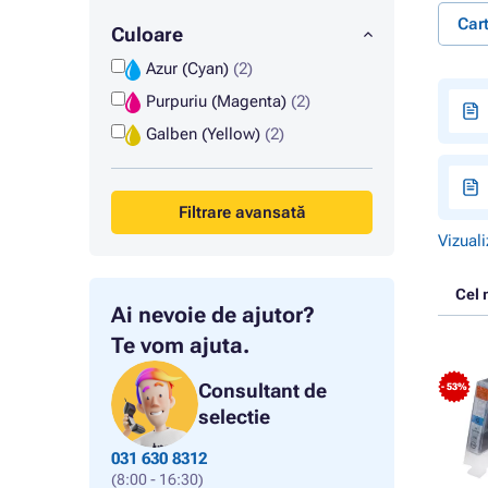
Car
Culoare
Azur (Cyan)
(2)
Purpuriu (Magenta)
(2)
Galben (Yellow)
(2)
Filtrare avansată
Vizuali
Cel 
Ai nevoie de ajutor?
Te vom ajuta.
Consultant de
- 53%
selectie
031 630 8312
(8:00 - 16:30)