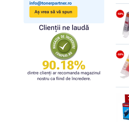
info@tonerpartner.ro
Aș vrea să vă spun
- 53%
Clienții ne laudă
- 53%
90.18%
dintre clienți ar recomanda magazinul
nostru ca fiind de încredere.