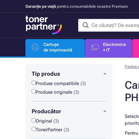
Garanție pe viață
pentru consumabilele noastre Premium
Cartușe
Electronice
de imprimantă
+ IT
Pagina p
Tip produs
Ca
Produse compatibile
(3)
Produse originale
(3)
PH
Producător
Select
Original
(3)
priorit
TonerPartner
(3)
Pentru