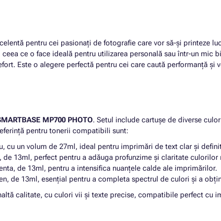
celentă pentru cei pasionați de fotografie care vor să-și printeze luc
ă, ceea ce o face ideală pentru utilizarea personală sau într-un mic
fort. Este o alegere perfectă pentru cei care caută performanță și ver
SMARTBASE MP700 PHOTO
. Setul include cartușe de diverse culor
ferință pentru tonerii compatibili sunt:
, cu un volum de 27ml, ideal pentru imprimări de text clar și definit
 de 13ml, perfect pentru a adăuga profunzime și claritate culorilor 
ta, de 13ml, pentru a intensifica nuanțele calde ale imprimărilor.
n, de 13ml, esențial pentru a completa spectrul de culori și a obți
e înaltă calitate, cu culori vii și texte precise, compatibile per