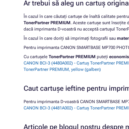
Ar trebui să aleg un cartuș origi
În cazul în care căutați cartușe de înaltă calitate pentr
TonerPartner PREMIUM
. Aceste cartușe sunt însoțite
dacă imprimanta D-voastră nu acceptă cartușul TonerPa
În cazul în care doriți să imprimați fotografii sau
materi
Pentru imprimanta CANON SMARTBASE MP700 PHOTO, vă 
Cu cartușele
TonerPartner PREMIUM
puteți
economis
CANON BCI-3 (4480A002) - Cartuș TonerPartner PREM
TonerPartner PREMIUM, yellow (galben)
Caut cartușe ieftine pentru i
Pentru imprimanta D-voastră CANON SMARTBASE MP700
CANON BCI-3 (4481A002) - Cartuș TonerPartner PREM
Articole pe blogul nostru despr