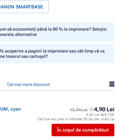
e CANON SMARTBASE
um să economisiți până la 80 % la imprimare? Soluție:
onerele alternative
% acoperire a paginii la imprimare sau cât timp vă va
ine tonerul sau cartușul?
Cel mai mare discount
4,90 Lei
IUM, cyan
10,44 Lei
4,05 Lei fără TVA
Cel mai mic preț în ultimele 30 de zile:
4,40 Lei
În coșul de cumpărături