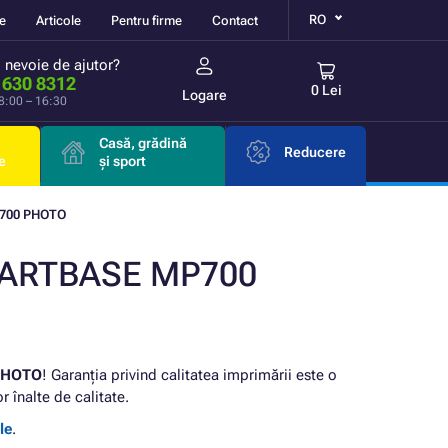
RO
re
Articole
Pentru firme
Contact
i nevoie de ajutor?
 630 8312
0 Lei
Logare
 8:00 – 16:30
Casă, grădină
Reducere
e
și sport
700 PHOTO
MARTBASE MP700
PHOTO
! Garanția privind calitatea imprimării este o
înalte de calitate.
le
.