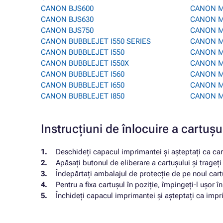
CANON BJS600
CANON M
CANON BJS630
CANON M
CANON BJS750
CANON M
CANON BUBBLEJET I550 SERIES
CANON M
CANON BUBBLEJET I550
CANON M
CANON BUBBLEJET I550X
CANON M
CANON BUBBLEJET I560
CANON M
CANON BUBBLEJET I650
CANON M
CANON BUBBLEJET I850
CANON M
Instrucțiuni de înlocuire a ca
Deschideți capacul imprimantei și așteptați ca car
Apăsați butonul de eliberare a cartușului și trageț
Îndepărtați ambalajul de protecție de pe noul cartu
Pentru a fixa cartușul în poziție, împingeți-l ușor î
Închideți capacul imprimantei și așteptați ca impri