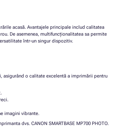
rările acasă. Avantajele principale includ calitatea
 birou. De asemenea, multifuncționalitatea sa permite
satilitate într-un singur dispozitiv.
i, asigurând o calitate excelentă a imprimării pentru
.
reci.
ne imagini vibrante.
fect cu imprimanta dvs. CANON SMARTBASE MP700 PHOTO.