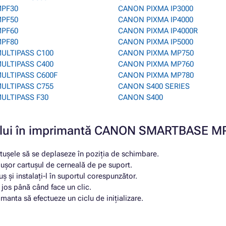
PF30
CANON PIXMA IP3000
PF50
CANON PIXMA IP4000
PF60
CANON PIXMA IP4000R
PF80
CANON PIXMA IP5000
ULTIPASS C100
CANON PIXMA MP750
ULTIPASS C400
CANON PIXMA MP760
ULTIPASS C600F
CANON PIXMA MP780
ULTIPASS C755
CANON S400 SERIES
ULTIPASS F30
CANON S400
rtușului în imprimantă CANON SMARTBASE
tușele să se deplaseze în poziția de schimbare.
i ușor cartușul de cerneală de pe suport.
ș și instalați-l în suportul corespunzător.
n jos până când face un clic.
manta să efectueze un ciclu de inițializare.