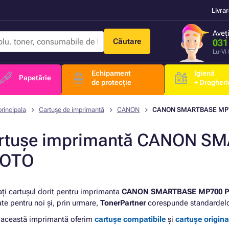
Livra
Aveț
Căutare
031
Lu-Vi
Echipament
Igienă
Papetărie
de protecție
+ Drogheri
rincipala
Cartușe de imprimantă
CANON
CANON SMARTBASE MP
rtușe imprimantă CANON S
OTO
ați cartușul dorit pentru imprimanta
CANON SMARTBASE MP700 
ate pentru noi și, prin urmare,
TonerPartner
corespunde standardelor 
 această imprimantă oferim
cartușe compatibile
și
cartușe origina