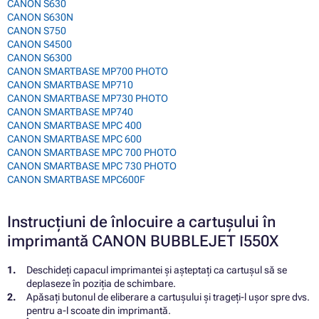
CANON S630
CANON S630N
CANON S750
CANON S4500
CANON S6300
CANON SMARTBASE MP700 PHOTO
CANON SMARTBASE MP710
CANON SMARTBASE MP730 PHOTO
CANON SMARTBASE MP740
CANON SMARTBASE MPC 400
CANON SMARTBASE MPC 600
CANON SMARTBASE MPC 700 PHOTO
CANON SMARTBASE MPC 730 PHOTO
CANON SMARTBASE MPC600F
Instrucțiuni de înlocuire a cartușului în
imprimantă CANON BUBBLEJET I550X
Deschideți capacul imprimantei și așteptați ca cartușul să se
deplaseze în poziția de schimbare.
Apăsați butonul de eliberare a cartușului și trageți-l ușor spre dvs.
pentru a-l scoate din imprimantă.