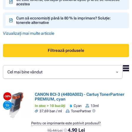
acestea
Cum să economisiți până la 80 % la imprimare? Soluție:
tonerele alternative
Vizualizați mai multe articole
Filtrează produsele
Cel mai bine vândut
CANON BCI-3 (4480A002) - Cartuș TonerPartner
- 53%
PREMIUM, cyan
In stoc > 10 bucăți
Cyan
13ml
37,69 ban / ml
TonerPartner
Pentru ce imprimante este potrivit produsul?
4,90 Lei
10,44 Lei