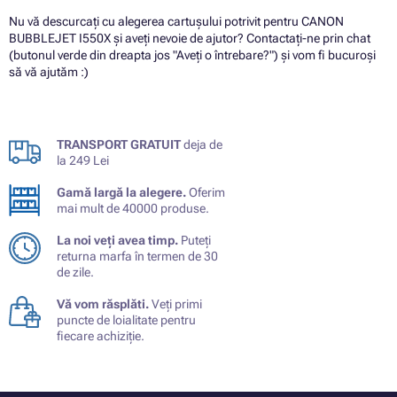
Nu vă descurcați cu alegerea cartușului potrivit pentru CANON
BUBBLEJET I550X și aveți nevoie de ajutor? Contactați-ne prin chat
(butonul verde din dreapta jos "Aveți o întrebare?") și vom fi bucuroși
să vă ajutăm :)
TRANSPORT GRATUIT
deja de
la 249 Lei
Gamă largă la alegere.
Oferim
mai mult de 40000 produse.
La noi veți avea timp.
Puteți
returna marfa în termen de 30
de zile.
Vă vom răsplăti.
Veți primi
puncte de loialitate pentru
fiecare achiziție.