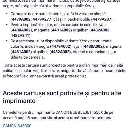
dumneavoastră de imprimare, inclusiv cartușe de culoare și cartușe
negre, atât originale cât și variante compatibile Xerox.
Cartușele negre sunt disponibile atât în varianta simplă
(
4479A002
,
4479A277
) cât și în pachet dublu (
4479A287
).
Pentru imprimările color, oferim cartușe în culorile cyan
(
4480A002
), magenta (
4481A002
) și galben (
4482A002
,
4482A241
).
De asemenea, sunt disponibile variante Xerox pentru toate
culorile, inclusiv negru (
4479A002
), cyan (
4480A002
), magenta
(
4481A002
) și galben (
4482A002
), oferind o capacitate ușor
diferită de cerneală.
Toate aceste cartușe sunt proiectate pentru a oferi imprimări de înaltă
calitate, cu culori vii și texte clare, asigurându-vă că toate documentele
și fotografiile dumneavoastră arată profesionist.
Aceste cartușe sunt potrivite și pentru alte
imprimante
Cernelurile pentru imprimante CANON BUBBLEJET I550X de pe
această pagină sunt potrivite și pentru următoarele imprimante:
CANON BJ6300