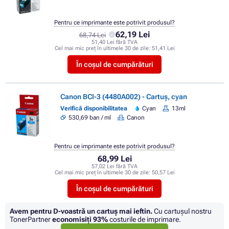
Pentru ce imprimante este potrivit produsul?
62,19 Lei
68,74 Lei
51,40 Lei fără TVA
Cel mai mic preț în ultimele 30 de zile:
51,41 Lei
În coșul de cumpărături
Canon BCI-3 (4480A002) - Cartuș, cyan
Verifică disponibilitatea
Cyan
13ml
530,69 ban / ml
Canon
Pentru ce imprimante este potrivit produsul?
68,99 Lei
57,02 Lei fără TVA
Cel mai mic preț în ultimele 30 de zile:
50,57 Lei
În coșul de cumpărături
Avem pentru D-voastră un cartuș mai ieftin.
Cu cartuşul nostru
TonerPartner
economisiţi
93%
costurile de imprimare.