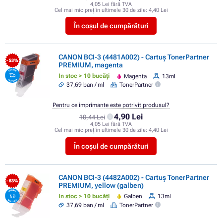
4,05 Lei fără TVA
Cel mai mic preț în ultimele 30 de zile:
4,40 Lei
În coșul de cumpărături
CANON BCI-3 (4481A002) - Cartuș TonerPartner
- 53%
PREMIUM, magenta
In stoc > 10 bucăți
Magenta
13ml
37,69 ban / ml
TonerPartner
Pentru ce imprimante este potrivit produsul?
4,90 Lei
10,44 Lei
4,05 Lei fără TVA
Cel mai mic preț în ultimele 30 de zile:
4,40 Lei
În coșul de cumpărături
CANON BCI-3 (4482A002) - Cartuș TonerPartner
- 53%
PREMIUM, yellow (galben)
In stoc > 10 bucăți
Galben
13ml
37,69 ban / ml
TonerPartner