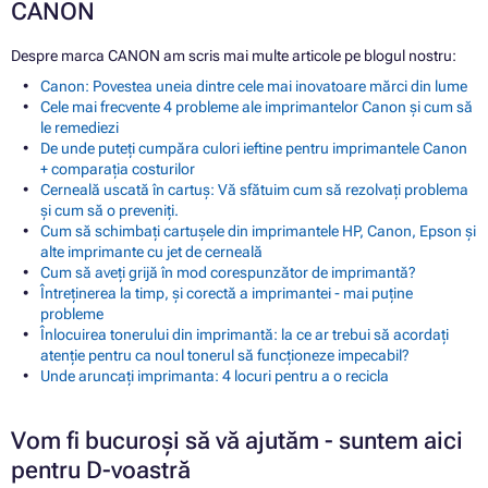
CANON
Despre marca CANON am scris mai multe articole pe blogul nostru:
Canon: Povestea uneia dintre cele mai inovatoare mărci din lume
Cele mai frecvente 4 probleme ale imprimantelor Canon și cum să
le remediezi
De unde puteți cumpăra culori ieftine pentru imprimantele Canon
+ comparația costurilor
Cerneală uscată în cartuș: Vă sfătuim cum să rezolvați problema
și cum să o preveniți.
Cum să schimbați cartușele din imprimantele HP, Canon, Epson și
alte imprimante cu jet de cerneală
Cum să aveți grijă în mod corespunzător de imprimantă?
Întreținerea la timp, și corectă a imprimantei - mai puține
probleme
Înlocuirea tonerului din imprimantă: la ce ar trebui să acordați
atenție pentru ca noul tonerul să funcționeze impecabil?
Unde aruncați imprimanta: 4 locuri pentru a o recicla
Vom fi bucuroși să vă ajutăm - suntem aici
pentru D-voastră