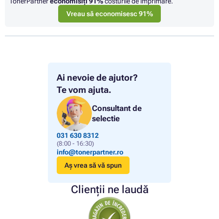
TonerPartner
economisiţi
91%
costurile de imprimare.
Vreau să economisesc 91%
Ai nevoie de ajutor?
Te vom ajuta.
Consultant de
selectie
031 630 8312
(8:00 - 16:30)
info@tonerpartner.ro
Aș vrea să vă spun
Clienții ne laudă