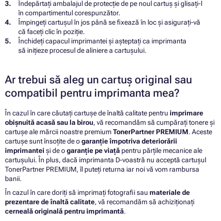
Îndepărtați ambalajul de protecție de pe noul cartuș și glisați-l
în compartimentul corespunzător.
Împingeți cartușul în jos până se fixează în loc și asigurați-vă
că faceți clic în poziție.
Închideți capacul imprimantei și așteptați ca imprimanta
să inițieze procesul de aliniere a cartușului.
Ar trebui să aleg un cartuș original sau
compatibil pentru imprimanta mea?
În cazul în care căutați cartușe de înaltă calitate pentru
imprimare
obișnuită acasă sau la birou
, vă recomandăm să cumpărați tonere și
cartușe ale mărcii noastre premium
TonerPartner PREMIUM
. Aceste
cartușe sunt însoțite de o
garanție împotriva deteriorării
imprimantei
și de o
garanție pe viață
pentru părțile mecanice ale
cartușului. În plus, dacă imprimanta D-voastră nu acceptă cartușul
TonerPartner PREMIUM, îl puteți returna iar noi vă vom rambursa
banii.
În cazul în care doriți să imprimați fotografii sau
materiale de
prezentare de înaltă calitate
, vă recomandăm să achiziționați
cerneală originală pentru imprimantă
.