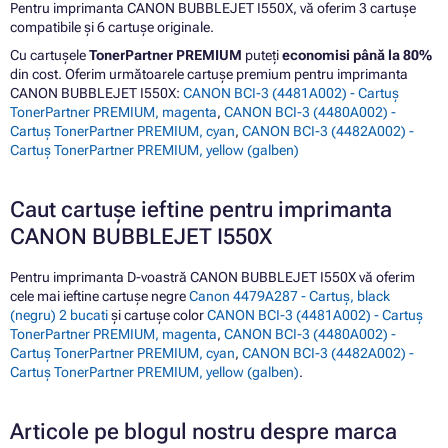
Pentru imprimanta CANON BUBBLEJET I550X, vă oferim 3 cartușe
compatibile și 6 cartușe originale.
Cu cartușele
TonerPartner PREMIUM
puteți
economisi până la 80%
din cost. Oferim următoarele cartușe premium pentru imprimanta
CANON BUBBLEJET I550X:
CANON BCI-3 (4481A002) - Cartuș
TonerPartner PREMIUM, magenta
,
CANON BCI-3 (4480A002) -
Cartuș TonerPartner PREMIUM, cyan
,
CANON BCI-3 (4482A002) -
Cartuș TonerPartner PREMIUM, yellow (galben)
Caut cartușe ieftine pentru imprimanta
CANON BUBBLEJET I550X
Pentru imprimanta D-voastră CANON BUBBLEJET I550X vă oferim
cele mai ieftine cartușe negre
Canon 4479A287 - Cartuș, black
(negru) 2 bucati
și cartușe color
CANON BCI-3 (4481A002) - Cartuș
TonerPartner PREMIUM, magenta
,
CANON BCI-3 (4480A002) -
Cartuș TonerPartner PREMIUM, cyan
,
CANON BCI-3 (4482A002) -
Cartuș TonerPartner PREMIUM, yellow (galben)
.
Articole pe blogul nostru despre marca