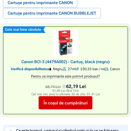
Cartușe pentru imprimante CANON
Cartușe pentru imprimante CANON BUBBLEJET
Cele mai bine vândute
Canon BCI-3 (4479A002) - Cartuș, black (negru)
Verifică disponibilitatea
Negru
27ml
230,33 ban / ml
Canon
Pentru ce imprimante este potrivit produsul?
62,19 Lei
68,74 Lei
51,40 Lei fără TVA
Cel mai mic preț în ultimele 30 de zile:
51,41 Lei
În coșul de cumpărături
Ce este tonerul, cartușul și cilindrul optic și la ce se folosesc