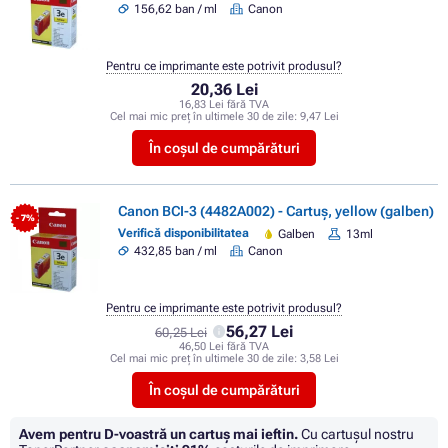
156,62 ban / ml
Canon
Pentru ce imprimante este potrivit produsul?
20,36 Lei
16,83 Lei fără TVA
Cel mai mic preț în ultimele 30 de zile:
9,47 Lei
În coșul de cumpărături
Canon BCI-3 (4482A002) - Cartuș, yellow (galben)
- 7%
Verifică disponibilitatea
Galben
13ml
432,85 ban / ml
Canon
Pentru ce imprimante este potrivit produsul?
56,27 Lei
60,25 Lei
46,50 Lei fără TVA
Cel mai mic preț în ultimele 30 de zile:
3,58 Lei
În coșul de cumpărături
Avem pentru D-voastră un cartuș mai ieftin.
Cu cartuşul nostru