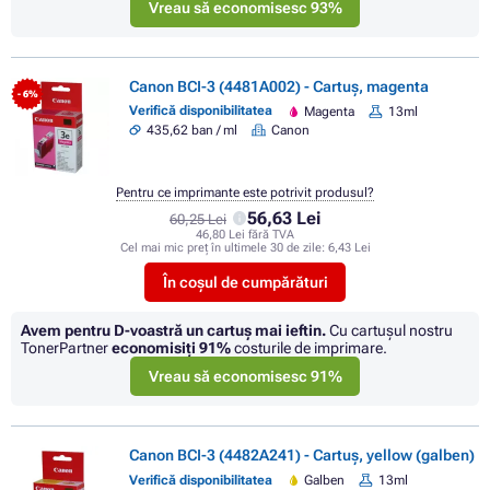
Vreau să economisesc 93%
Canon BCI-3 (4481A002) - Cartuș, magenta
- 6%
Verifică disponibilitatea
Magenta
13ml
435,62 ban / ml
Canon
Pentru ce imprimante este potrivit produsul?
56,63 Lei
60,25 Lei
46,80 Lei fără TVA
Cel mai mic preț în ultimele 30 de zile:
6,43 Lei
În coșul de cumpărături
Avem pentru D-voastră un cartuș mai ieftin.
Cu cartuşul nostru
TonerPartner
economisiţi
91%
costurile de imprimare.
Vreau să economisesc 91%
Canon BCI-3 (4482A241) - Cartuș, yellow (galben)
Verifică disponibilitatea
Galben
13ml