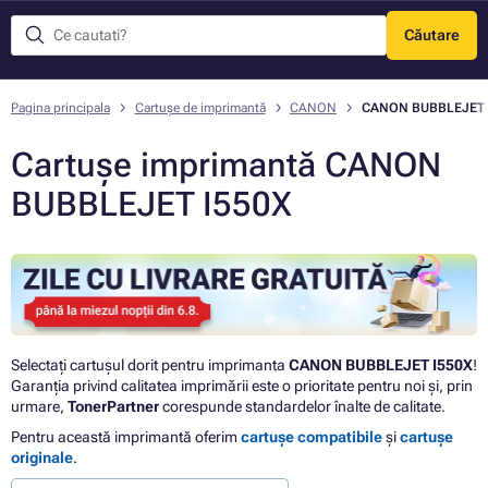
Căutare
Meniu
Pagina principala
Cartușe de imprimantă
CANON
CANON BUBBLEJET 
Cartușe imprimantă CANON
BUBBLEJET I550X
Selectați cartușul dorit pentru imprimanta
CANON BUBBLEJET I550X
!
Garanția privind calitatea imprimării este o prioritate pentru noi și, prin
urmare,
TonerPartner
corespunde standardelor înalte de calitate.
Pentru această imprimantă oferim
cartușe compatibile
și
cartușe
originale
.