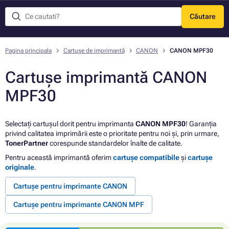
Căutare
Meniu
Pagina principala
Cartușe de imprimantă
CANON
CANON MPF30
Cartușe imprimantă CANON
MPF30
Selectați cartușul dorit pentru imprimanta
CANON MPF30
! Garanția
privind calitatea imprimării este o prioritate pentru noi și, prin urmare,
TonerPartner
corespunde standardelor înalte de calitate.
Pentru această imprimantă oferim
cartușe compatibile
și
cartușe
originale
.
Cartușe pentru imprimante CANON
Cartușe pentru imprimante CANON MPF