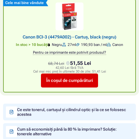
Cele mai bine vândute
Canon BCI-3 (4479A002) - Cartuș, black (negru)
In stoc > 10 bucăți
Negru
27ml
190,93 ban / ml
Canon
Pentru ce imprimante este potrivit produsul?
51,55 Lei
68,74 Lei
42,60 Lei fără TVA
Cel mai mic preț în ultimele 30 de zile:
51,41 Lei
În coșul de cumpărături
Ce este tonerul, cartușul și cilindrul optic și la ce se folosesc
acestea
Cum să economisiți până la 80 % la imprimare? Soluție:
tonerele alternative