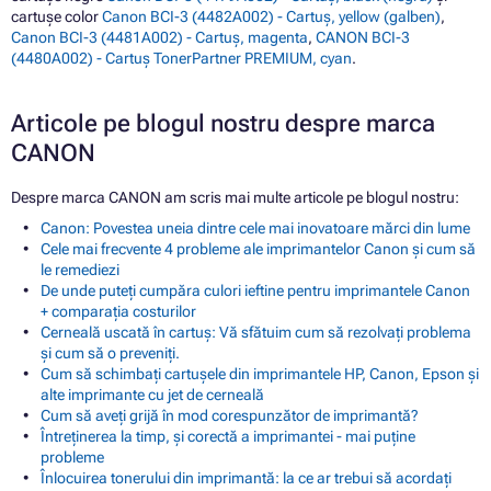
cartușe color
Canon BCI-3 (4482A002) - Cartuș, yellow (galben)
,
Canon BCI-3 (4481A002) - Cartuș, magenta
,
CANON BCI-3
(4480A002) - Cartuș TonerPartner PREMIUM, cyan
.
Articole pe blogul nostru despre marca
CANON
Despre marca CANON am scris mai multe articole pe blogul nostru:
Canon: Povestea uneia dintre cele mai inovatoare mărci din lume
Cele mai frecvente 4 probleme ale imprimantelor Canon și cum să
le remediezi
De unde puteți cumpăra culori ieftine pentru imprimantele Canon
+ comparația costurilor
Cerneală uscată în cartuș: Vă sfătuim cum să rezolvați problema
și cum să o preveniți.
Cum să schimbați cartușele din imprimantele HP, Canon, Epson și
alte imprimante cu jet de cerneală
Cum să aveți grijă în mod corespunzător de imprimantă?
Întreținerea la timp, și corectă a imprimantei - mai puține
probleme
Înlocuirea tonerului din imprimantă: la ce ar trebui să acordați