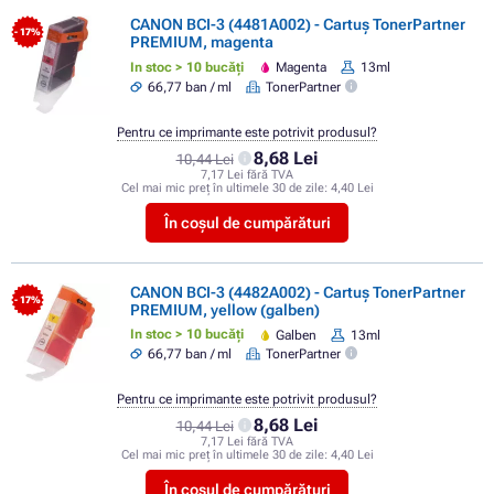
CANON BCI-3 (4481A002) - Cartuș TonerPartner
- 17%
PREMIUM, magenta
In stoc > 10 bucăți
Magenta
13ml
66,77 ban / ml
TonerPartner
Pentru ce imprimante este potrivit produsul?
8,68 Lei
10,44 Lei
7,17 Lei fără TVA
Cel mai mic preț în ultimele 30 de zile:
4,40 Lei
În coșul de cumpărături
CANON BCI-3 (4482A002) - Cartuș TonerPartner
- 17%
PREMIUM, yellow (galben)
In stoc > 10 bucăți
Galben
13ml
66,77 ban / ml
TonerPartner
Pentru ce imprimante este potrivit produsul?
8,68 Lei
10,44 Lei
7,17 Lei fără TVA
Cel mai mic preț în ultimele 30 de zile:
4,40 Lei
În coșul de cumpărături