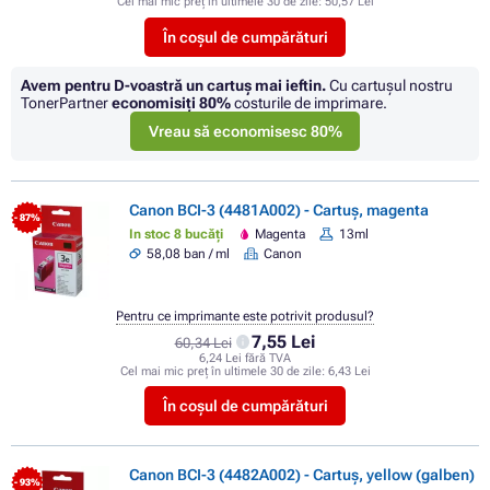
Cel mai mic preț în ultimele 30 de zile:
50,57 Lei
În coșul de cumpărături
Avem pentru D-voastră un cartuș mai ieftin.
Cu cartuşul nostru
TonerPartner
economisiţi
80%
costurile de imprimare.
Vreau să economisesc 80%
Canon BCI-3 (4481A002) - Cartuș, magenta
- 87%
In stoc 8 bucăți
Magenta
13ml
58,08 ban / ml
Canon
Pentru ce imprimante este potrivit produsul?
7,55 Lei
60,34 Lei
6,24 Lei fără TVA
Cel mai mic preț în ultimele 30 de zile:
6,43 Lei
În coșul de cumpărături
Canon BCI-3 (4482A002) - Cartuș, yellow (galben)
- 93%