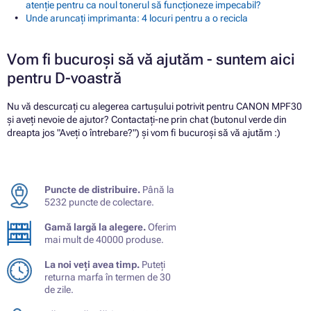
atenție pentru ca noul tonerul să funcționeze impecabil?
Unde aruncați imprimanta: 4 locuri pentru a o recicla
Vom fi bucuroși să vă ajutăm - suntem aici
pentru D-voastră
Nu vă descurcați cu alegerea cartușului potrivit pentru CANON MPF30
și aveți nevoie de ajutor? Contactați-ne prin chat (butonul verde din
dreapta jos "Aveți o întrebare?") și vom fi bucuroși să vă ajutăm :)
Puncte de distribuire.
Până la
5232 puncte de colectare.
Gamă largă la alegere.
Oferim
mai mult de 40000 produse.
La noi veți avea timp.
Puteți
returna marfa în termen de 30
de zile.