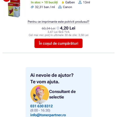
In stoc > 10 bucăți
Galben
13ml
32,31 ban / ml
Canon
Pentru ce imprimante este potrivit produsul?
4,20 Lei
60,34 Lei
3,47 Lei fără TVA
Cel mai mic preț în ultimele 30 de zile:
3,58 Lei
În coșul de cumpărături
Ai nevoie de ajutor?
Te vom ajuta.
Consultant de
selectie
031 630 8312
(8:00 - 16:30)
info@tonerpartner.ro