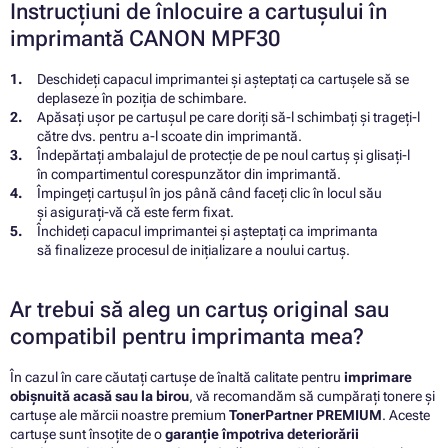
Instrucțiuni de înlocuire a cartușului în
imprimantă CANON MPF30
Deschideți capacul imprimantei și așteptați ca cartușele să se
deplaseze în poziția de schimbare.
Apăsați ușor pe cartușul pe care doriți să-l schimbați și trageți-l
către dvs. pentru a-l scoate din imprimantă.
Îndepărtați ambalajul de protecție de pe noul cartuș și glisați-l
în compartimentul corespunzător din imprimantă.
Împingeți cartușul în jos până când faceți clic în locul său
și asigurați-vă că este ferm fixat.
Închideți capacul imprimantei și așteptați ca imprimanta
să finalizeze procesul de inițializare a noului cartuș.
Ar trebui să aleg un cartuș original sau
compatibil pentru imprimanta mea?
În cazul în care căutați cartușe de înaltă calitate pentru
imprimare
obișnuită acasă sau la birou
, vă recomandăm să cumpărați tonere și
cartușe ale mărcii noastre premium
TonerPartner PREMIUM
. Aceste
cartușe sunt însoțite de o
garanție împotriva deteriorării