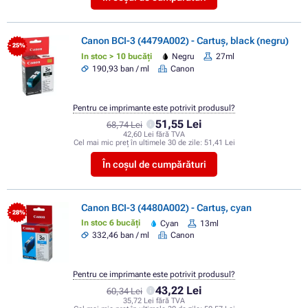
Canon BCI-3 (4479A002) - Cartuș, black (negru)
- 25%
In stoc > 10 bucăți
Negru
27ml
190,93 ban / ml
Canon
Pentru ce imprimante este potrivit produsul?
51,55 Lei
68,74 Lei
42,60 Lei fără TVA
Cel mai mic preț în ultimele 30 de zile:
51,41 Lei
În coșul de cumpărături
Canon BCI-3 (4480A002) - Cartuș, cyan
- 28%
In stoc 6 bucăți
Cyan
13ml
332,46 ban / ml
Canon
Pentru ce imprimante este potrivit produsul?
43,22 Lei
60,34 Lei
35,72 Lei fără TVA