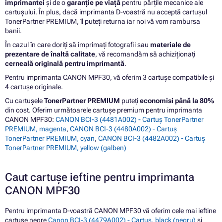
imprimantei
și de o
garanție pe viață
pentru părțile mecanice ale
cartușului. În plus, dacă imprimanta D-voastră nu acceptă cartușul
TonerPartner PREMIUM, îl puteți returna iar noi vă vom rambursa
banii.
În cazul în care doriți să imprimați fotografii sau
materiale de
prezentare de înaltă calitate
, vă recomandăm să achiziționați
cerneală originală pentru imprimantă
.
Pentru imprimanta CANON MPF30, vă oferim 3 cartușe compatibile și
4 cartușe originale.
Cu cartușele
TonerPartner PREMIUM
puteți
economisi până la 80%
din cost. Oferim următoarele cartușe premium pentru imprimanta
CANON MPF30:
CANON BCI-3 (4481A002) - Cartuș TonerPartner
PREMIUM, magenta
,
CANON BCI-3 (4480A002) - Cartuș
TonerPartner PREMIUM, cyan
,
CANON BCI-3 (4482A002) - Cartuș
TonerPartner PREMIUM, yellow (galben)
Caut cartușe ieftine pentru imprimanta
CANON MPF30
Pentru imprimanta D-voastră CANON MPF30 vă oferim cele mai ieftine
cartușe negre
Canon BCI-3 (4479A002) - Cartuș, black (negru)
și