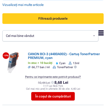
Vizualizați mai multe articole
Filtrează produsele
Cel mai bine vândut
CANON BCI-3 (4480A002) - Cartuș TonerPartner
- 17%
PREMIUM, cyan
In stoc > 10 bucăți
Cyan
13ml
66,77 ban / ml
TonerPartner
Pentru ce imprimante este potrivit produsul?
8,68 Lei
10,44 Lei
7,17 Lei fără TVA
Cel mai mic preț în ultimele 30 de zile:
4,40 Lei
În coșul de cumpărături