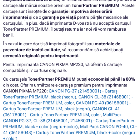
cartușe ale mărcii noastre premium
TonerPartner PREMIUM
. Aceste
cartușe sunt însoțite de o
garanție împotriva deteriorării
imprimantei
și de o
garanție pe viață
pentru părțile mecanice ale
cartușului. În plus, dacă imprimanta D-voastră nu acceptă cartușul
TonerPartner PREMIUM, îl puteți returna iar noi vă vom rambursa
banii.
În cazul în care doriți să imprimați fotografii sau
materiale de
prezentare de înaltă calitate
, vă recomandăm să achiziționați
cerneală originală pentru imprimantă
.
Pentru imprimanta CANON PIXMA MP220, vă oferim 6 cartușe
compatibile și 7 cartușe originale.
Cu cartușele
TonerPartner PREMIUM
puteți
economisi până la 80%
din cost. Oferim următoarele cartușe premium pentru imprimanta
CANON PIXMA MP220:
CANON PG-37 (2145B001) - Cartuș
TonerPartner PREMIUM, black (negru)
,
CANON CL-38 (2146B001) -
Cartuș TonerPartner PREMIUM, color
,
CANON PG-40 (0615B001) -
Cartuș TonerPartner PREMIUM, black (negru)
,
CANON CL-41
(0617B001) - Cartuș TonerPartner PREMIUM, color
,
MultiPack
CANON PG-37, CL-38 (2145B001, 2146B001) - Cartuș TonerPartner
PREMIUM, black + color (negru + color)
,
MultiPack CANON PG-40, CL-
41 (0615B043) - Cartuș TonerPartner PREMIUM, black + color (negru
+ color)