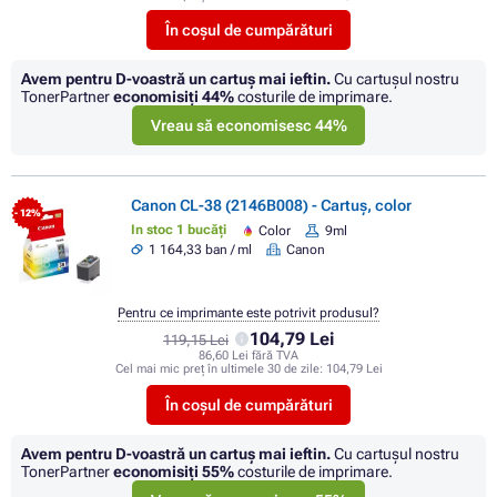
În coșul de cumpărături
Avem pentru D-voastră un cartuș mai ieftin.
Cu cartuşul nostru
TonerPartner
economisiţi
44%
costurile de imprimare.
Vreau să economisesc 44%
Canon CL-38 (2146B008) - Cartuș, color
- 12%
In stoc 1 bucăți
Color
9ml
1 164,33 ban / ml
Canon
Pentru ce imprimante este potrivit produsul?
104,79 Lei
119,15 Lei
86,60 Lei fără TVA
Cel mai mic preț în ultimele 30 de zile:
104,79 Lei
În coșul de cumpărături
Avem pentru D-voastră un cartuș mai ieftin.
Cu cartuşul nostru
TonerPartner
economisiţi
55%
costurile de imprimare.