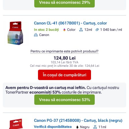
Vreau să economisesc 29%
Canon CL-41 (0617B001) - Cartuș, color
In stoc 2 bucăți
Color
12ml
1 040 ban / ml
Canon
Pentru ce imprimante este potrivit produsul?
124,80 Lei
103,14 Lei fără TVA
Cel mai mic preț în ultimele 30 de zile:
124,64 Lei
În coșul de cumpărături
Avem pentru D-voastră un cartuș mai ieftin.
Cu cartuşul nostru
TonerPartner
economisiţi
53%
costurile de imprimare.
Vreau să economisesc 53%
Canon PG-37 (2145B008) - Cartuș, black (negru)
Verifică disponibilitatea
Negru
11ml