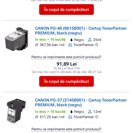
Cel mai mic preț în ultimele 30 de zile:
174,68 Lei
În coșul de cumpărături
CANON PG-40 (0615B001) - Cartuș TonerPartner
PREMIUM, black (negru)
In stoc > 10 bucăți
Negru
25ml
367,56 ban / ml
TonerPartner
Pentru ce imprimante este potrivit produsul?
91,89 Lei
75,94 Lei fără TVA
Cel mai mic preț în ultimele 30 de zile:
88,21 Lei
În coșul de cumpărături
CANON PG-37 (2145B001) - Cartuș TonerPartner
PREMIUM, black (negru)
In stoc > 10 bucăți
Negru
12ml
511,25 ban / ml
TonerPartner
Pentru ce imprimante este potrivit produsul?