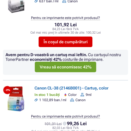
637 ban / ml
Canon
Pentru ce imprimante este potrivit produsul?
101,92 Lei
84,23 Lei fără TVA
Cel mai mic preț în ultimele 30 de zile:
100,32 Lei
În coșul de cumpărături
Avem pentru D-voastră un cartuș mai ieftin.
Cu cartuşul nostru
TonerPartner
economisiţi
42%
costurile de imprimare.
Vreau să economisesc 42%
Canon CL-38 (2146B001) - Cartuș, color
- 2%
In stoc 1 bucăți
Color
9ml
1 102,89 ban / ml
Canon
Pentru ce imprimante este potrivit produsul?
99,26 Lei
101,31 Lei
82,03 Lei fără TVA