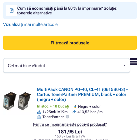
Cum să economisiți până la 80 % la imprimare? Soluție:
tonerele alternative
Vizualizați mai multe articole
Filtrează produsele
Cel mai bine vândut
MultiPack CANON PG-40, CL-41 (0615B043) -
Cartuș TonerPartner PREMIUM, black + color
(negru + color)
In stoc > 10 bucăți
Negru + color
1x25ml/1x19ml
413,52 ban / ml
TonerPartner
Pentru ce imprimante este potrivit produsul?
181,95 Lei
150,37 Lei fără TVA