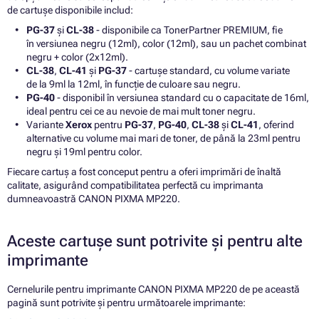
de cartușe disponibile includ:
PG-37
și
CL-38
- disponibile ca TonerPartner PREMIUM, fie
în versiunea negru (12ml), color (12ml), sau un pachet combinat
negru + color (2x12ml).
CL-38
,
CL-41
și
PG-37
- cartușe standard, cu volume variate
de la 9ml la 12ml, în funcție de culoare sau negru.
PG-40
- disponibil în versiunea standard cu o capacitate de 16ml,
ideal pentru cei ce au nevoie de mai mult toner negru.
Variante
Xerox
pentru
PG-37
,
PG-40
,
CL-38
și
CL-41
, oferind
alternative cu volume mai mari de toner, de până la 23ml pentru
negru și 19ml pentru color.
Fiecare cartuș a fost conceput pentru a oferi imprimări de înaltă
calitate, asigurând compatibilitatea perfectă cu imprimanta
dumneavoastră CANON PIXMA MP220.
Aceste cartușe sunt potrivite și pentru alte
imprimante
Cernelurile pentru imprimante CANON PIXMA MP220 de pe această
pagină sunt potrivite și pentru următoarele imprimante: