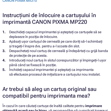
CANON PIXMA MX310
Instrucțiuni de înlocuire a cartușului în
imprimantă CANON PIXMA MP220
Deschideți capacul imprimantei și așteptați ca cartușele să se
deplaseze în poziția de înlocuire.
Apăsați ușor cartușul de cerneală pe care doriți să-l schimbați
și trageți-l înspre dvs. pentru a-l scoate din slot.
Despachetați noul cartuș de cerneală și îndepărtați cu grijă banda
de protecție de pe acesta.
Introduceți noul cartuș în slotul corespunzător și împingeți-l ușor
până când se fixează în poziție.
Închideți capacul imprimantei și așteptați ca imprimanta
să efectueze procesul de inițializare a cartușului nou instalat.
Ar trebui să aleg un cartuș original sau
compatibil pentru imprimanta mea?
În cazul în care căutați cartușe de înaltă calitate pentru
imprimare
obișnuită acasă sau la birou
, vă recomandăm să cumpărați tonere și