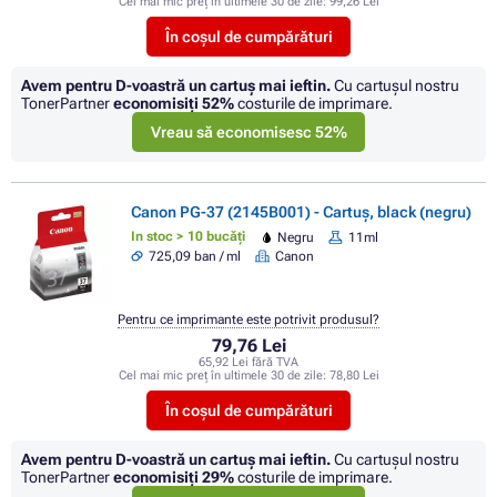
Cel mai mic preț în ultimele 30 de zile:
99,26 Lei
În coșul de cumpărături
Avem pentru D-voastră un cartuș mai ieftin.
Cu cartuşul nostru
TonerPartner
economisiţi
52%
costurile de imprimare.
Vreau să economisesc 52%
Canon PG-37 (2145B001) - Cartuș, black (negru)
In stoc > 10 bucăți
Negru
11ml
725,09 ban / ml
Canon
Pentru ce imprimante este potrivit produsul?
79,76 Lei
65,92 Lei fără TVA
Cel mai mic preț în ultimele 30 de zile:
78,80 Lei
În coșul de cumpărături
Avem pentru D-voastră un cartuș mai ieftin.
Cu cartuşul nostru
TonerPartner
economisiţi
29%
costurile de imprimare.