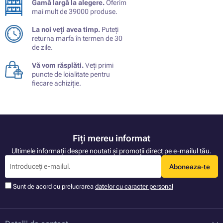
Gamă largă la alegere.
Oferim
mai mult de 39000 produse.
La noi veți avea timp.
Puteți
returna marfa în termen de 30
de zile.
Vă vom răsplăti.
Veți primi
puncte de loialitate pentru
fiecare achiziție.
Fiți mereu informat
Ultimele informații despre noutati și promoții direct pe e-mailul tău.
Aboneaza-te
Sunt de acord cu prelucrarea
datelor cu caracter personal