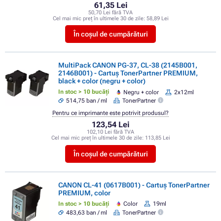
61,35 Lei
50,70 Lei fără TVA
Cel mai mic preț în ultimele 30 de zile:
58,89 Lei
În coșul de cumpărături
MultiPack CANON PG-37, CL-38 (2145B001,
2146B001) - Cartuș TonerPartner PREMIUM,
black + color (negru + color)
In stoc > 10 bucăți
Negru + color
2x12ml
514,75 ban / ml
TonerPartner
Pentru ce imprimante este potrivit produsul?
123,54 Lei
102,10 Lei fără TVA
Cel mai mic preț în ultimele 30 de zile:
113,85 Lei
În coșul de cumpărături
CANON CL-41 (0617B001) - Cartuș TonerPartner
PREMIUM, color
In stoc > 10 bucăți
Color
19ml
483,63 ban / ml
TonerPartner