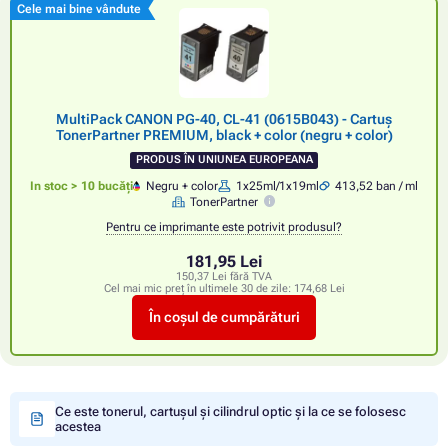
Cele mai bine vândute
MultiPack CANON PG-40, CL-41 (0615B043) - Cartuș
TonerPartner PREMIUM, black + color (negru + color)
PRODUS ÎN UNIUNEA EUROPEANA
In stoc > 10 bucăți
Negru + color
1x25ml/1x19ml
413,52 ban / ml
TonerPartner
Pentru ce imprimante este potrivit produsul?
181,95 Lei
150,37 Lei fără TVA
Cel mai mic preț în ultimele 30 de zile:
174,68 Lei
În coșul de cumpărături
Ce este tonerul, cartușul și cilindrul optic și la ce se folosesc
acestea