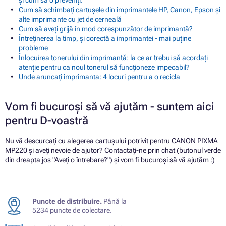
Cum să schimbați cartușele din imprimantele HP, Canon, Epson și
alte imprimante cu jet de cerneală
Cum să aveți grijă în mod corespunzător de imprimantă?
Întreținerea la timp, și corectă a imprimantei - mai puține
probleme
Înlocuirea tonerului din imprimantă: la ce ar trebui să acordați
atenție pentru ca noul tonerul să funcționeze impecabil?
Unde aruncați imprimanta: 4 locuri pentru a o recicla
Vom fi bucuroși să vă ajutăm - suntem aici
pentru D-voastră
Nu vă descurcați cu alegerea cartușului potrivit pentru CANON PIXMA
MP220 și aveți nevoie de ajutor? Contactați-ne prin chat (butonul verde
din dreapta jos "Aveți o întrebare?") și vom fi bucuroși să vă ajutăm :)
Puncte de distribuire.
Până la
5234 puncte de colectare.