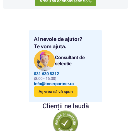
Vreau să economisesc 55%
Ai nevoie de ajutor?
Te vom ajuta.
Consultant de
selectie
031 630 8312
(8:00 - 16:30)
info@tonerpartner.ro
Aș vrea să vă spun
Clienții ne laudă