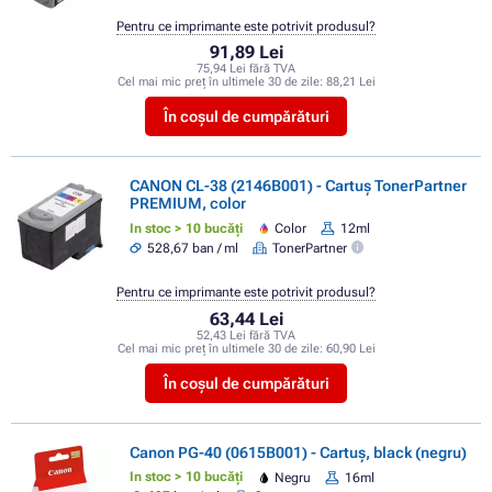
Pentru ce imprimante este potrivit produsul?
91,89 Lei
75,94 Lei fără TVA
Cel mai mic preț în ultimele 30 de zile:
88,21 Lei
În coșul de cumpărături
CANON CL-38 (2146B001) - Cartuș TonerPartner
PREMIUM, color
In stoc > 10 bucăți
Color
12ml
528,67 ban / ml
TonerPartner
Pentru ce imprimante este potrivit produsul?
63,44 Lei
52,43 Lei fără TVA
Cel mai mic preț în ultimele 30 de zile:
60,90 Lei
În coșul de cumpărături
Canon PG-40 (0615B001) - Cartuș, black (negru)
In stoc > 10 bucăți
Negru
16ml