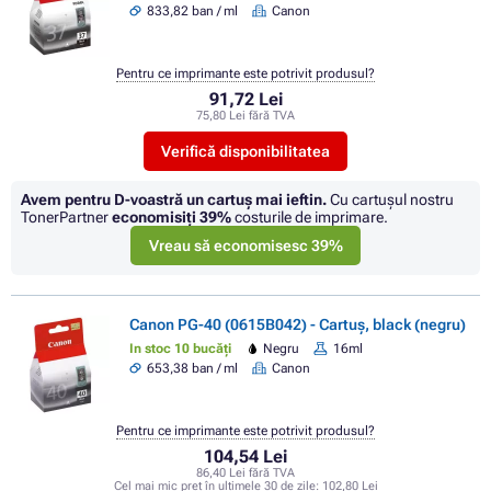
833,82 ban / ml
Canon
Pentru ce imprimante este potrivit produsul?
91,72 Lei
75,80 Lei fără TVA
Verifică disponibilitatea
Avem pentru D-voastră un cartuș mai ieftin.
Cu cartuşul nostru
TonerPartner
economisiţi
39%
costurile de imprimare.
Vreau să economisesc 39%
Canon PG-40 (0615B042) - Cartuș, black (negru)
In stoc 10 bucăți
Negru
16ml
653,38 ban / ml
Canon
Pentru ce imprimante este potrivit produsul?
104,54 Lei
86,40 Lei fără TVA
Cel mai mic preț în ultimele 30 de zile:
102,80 Lei