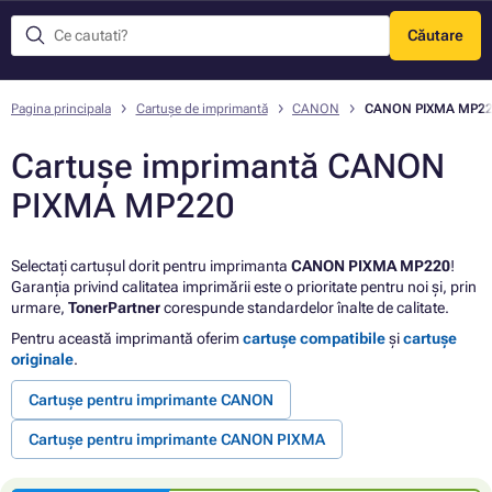
Căutare
Meniu
Pagina principala
Cartușe de imprimantă
CANON
CANON PIXMA MP2
Cartușe imprimantă CANON
PIXMA MP220
Selectați cartușul dorit pentru imprimanta
CANON PIXMA MP220
!
Garanția privind calitatea imprimării este o prioritate pentru noi și, prin
urmare,
TonerPartner
corespunde standardelor înalte de calitate.
Pentru această imprimantă oferim
cartușe compatibile
și
cartușe
originale
.
Cartușe pentru imprimante CANON
Cartușe pentru imprimante CANON PIXMA