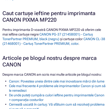
Caut cartușe ieftine pentru imprimanta
CANON PIXMA MP220
Pentru imprimanta D-voastră CANON PIXMA MP220 vă oferim cele
mai ieftine cartușe negre
CANON PG-37 (2145B001) - Cartuș
TonerPartner PREMIUM, black (negru)
și cartușe color
CANON CL-38
(2146B001) - Cartuș TonerPartner PREMIUM, color
.
Articole pe blogul nostru despre marca
CANON
Despre marca CANON am scris mai multe articole pe blogul nostru:
Canon: Povestea uneia dintre cele mai inovatoare mărci din lume
Cele mai frecvente 4 probleme ale imprimantelor Canon și cum să
le remediezi
De unde puteți cumpăra culori ieftine pentru imprimantele Canon
+ comparația costurilor
Cerneală uscată în cartuș: Vă sfătuim cum să rezolvați problema
și cum să o preveniți.