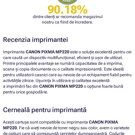
90.18%
dintre clienți ar recomanda magazinul
nostru ca fiind de încredere.
Recenzia imprimantei
Imprimanta
CANON PIXMA MP220
este o soluție excelentă pentru cei
care caută un dispozitiv multifuncțional, eficient și ușor de utilizat.
Printre principalele avantaje se numără capacitatea de a imprima,
scana și copia documente cu o calitate impresionantă. Este ideală
pentru utilizatorii casnici care au nevoie de un echipament fiabil pentru
activitățile zilnice. Ușurința în utilizare și calitatea excelentă
a imprimării fac din
CANON PIXMA MP220
o opțiune foarte bună
pentru orice gospodărie.
Cerneală pentru imprimantă
Acești cartușe sunt compatibile cu imprimanta
CANON PIXMA
MP220
. Fie că aveți nevoie de toner negru sau color, avem o varietate
de opțiuni care să corespundă cerințelor dumneavoastră. Codurile