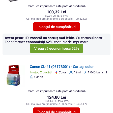
Pentru ce imprimante este potrivit produsul?
100,32 Lei
82,91 Lei fără TVA
Cel mai mic preț în ultimele 30 de zile:
100,32 Lei
În coșul de cumpărături
Avem pentru D-voastră un cartuș mai ieftin.
Cu cartuşul nostru
TonerPartner
economisiţi
52%
costurile de imprimare.
Vreau să economisesc 52%
Canon CL-41 (0617B001) - Cartuș, color
In stoc 2 bucăți
Color
12ml
1 040 ban / ml
Canon
Pentru ce imprimante este potrivit produsul?
124,80 Lei
103,14 Lei fără TVA
Cel mai mic preț în ultimele 30 de zile:
124,64 Lei
În coșul de cumpărături