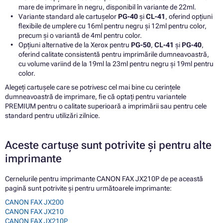
mare de imprimare în negru, disponibil în variante de 22ml.
Variante standard ale cartușelor
PG-40
și
CL-41
, oferind opțiuni
flexibile de umplere cu 16ml pentru negru și 12ml pentru color,
precum și o variantă de 4ml pentru color.
Opțiuni alternative de la Xerox pentru
PG-50
,
CL-41
și
PG-40
,
oferind calitate consistentă pentru imprimările dumneavoastră,
cu volume variind de la 19ml la 23ml pentru negru și 19ml pentru
color.
Alegeți cartușele care se potrivesc cel mai bine cu cerințele
dumneavoastră de imprimare, fie că optați pentru variantele
PREMIUM pentru o calitate superioară a imprimării sau pentru cele
standard pentru utilizări zilnice.
Aceste cartușe sunt potrivite și pentru alte
imprimante
Cernelurile pentru imprimante CANON FAX JX210P de pe această
pagină sunt potrivite și pentru următoarele imprimante:
CANON FAX JX200
CANON FAX JX210
CANON FAX JX210P