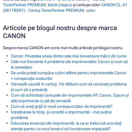
TonerPartner PREMIUM, black (negru)
și cartușe color
CANON CL-41
(0617B001) - Cartuș TonerPartner PREMIUM, color
.
Articole pe blogul nostru despre marca
CANON
Despre marca CANON am scris mai multe articole pe blogul nostru:
Canon: Povestea uneia dintre cele mai inovatoare mărci din lume
Cele mai frecvente 4 probleme ale imprimantelor Canon și cum să
le remediezi
De unde puteți cumpăra culori ieftine pentru imprimantele Canon
+ comparația costurilor
Cerneală uscată în cartuș: Vă sfătuim cum să rezolvați problema
și cum să o preveniți.
Cum să schimbați cartușele din imprimantele HP, Canon, Epson și
alte imprimante cu jet de cerneală
Cum să aveți grijă în mod corespunzător de imprimantă?
Întreținerea la timp, și corectă a imprimantei - mai puține
probleme
Înlocuirea tonerului din imprimantă: la ce ar trebui să acordați
atenție pentru ca noul tonerul să funcționeze impecabil?