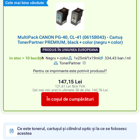
Cele mai bine vândute
MultiPack CANON PG-40, CL-41 (0615B043) - Cartuș
TonerPartner PREMIUM, black + color (negru + color)
PRODUS ÎN UNIUNEA EUROPEANA
In stoc > 10 bucăți
Negru + color
1x25ml/1x19ml
334,43 ban / ml
TonerPartner
Pentru ce imprimante este potrivit produsul?
147,15 Lei
121,61 Lei fără TVA
Cel mai mic preț în ultimele 30 de zile:
142,76 Lei
În coșul de cumpărături
Ce este tonerul, cartușul și cilindrul optic și la ce se folosesc
acestea