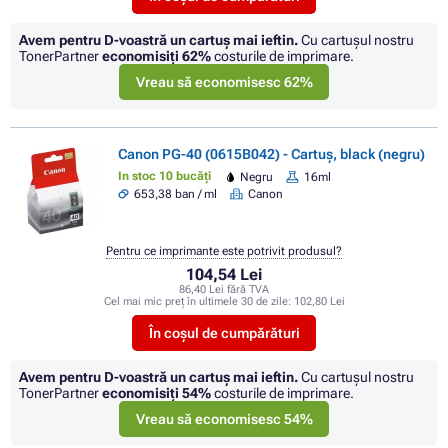
Avem pentru D-voastră un cartuș mai ieftin.
Cu cartuşul nostru
TonerPartner
economisiţi
62%
costurile de imprimare.
Vreau să economisesc 62%
Canon PG-40 (0615B042) - Cartuș, black (negru)
In stoc 10 bucăți
Negru
16ml
653,38 ban / ml
Canon
Pentru ce imprimante este potrivit produsul?
104,54 Lei
86,40 Lei fără TVA
Cel mai mic preț în ultimele 30 de zile:
102,80 Lei
În coșul de cumpărături
Avem pentru D-voastră un cartuș mai ieftin.
Cu cartuşul nostru
TonerPartner
economisiţi
54%
costurile de imprimare.
Vreau să economisesc 54%