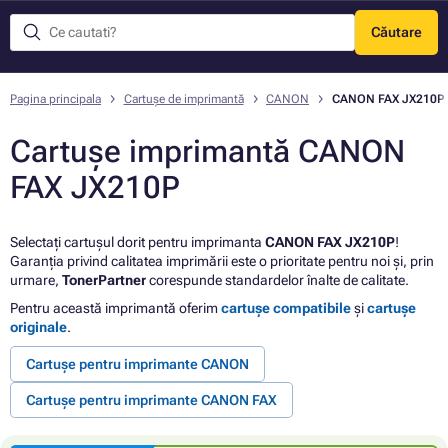
Căutare
Meniu
Pagina principala
Cartușe de imprimantă
CANON
CANON FAX JX210P
Cartușe imprimantă CANON
FAX JX210P
Selectați cartușul dorit pentru imprimanta
CANON FAX JX210P
!
Garanția privind calitatea imprimării este o prioritate pentru noi și, prin
urmare,
TonerPartner
corespunde standardelor înalte de calitate.
Pentru această imprimantă oferim
cartușe compatibile
și
cartușe
originale
.
Cartușe pentru imprimante CANON
Cartușe pentru imprimante CANON FAX