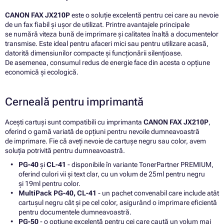
CANON FAX JX210P
este o soluție excelentă pentru cei care au nevoie
de un fax fiabil și ușor de utilizat. Printre avantajele principale
se numără viteza bună de imprimare și calitatea înaltă a documentelor
transmise. Este ideal pentru afaceri mici sau pentru utilizare acasă,
datorită dimensiunilor compacte și funcționării silențioase.
De asemenea, consumul redus de energie face din acesta o opțiune
economică și ecologică.
Cerneală pentru imprimantă
Acești cartuși sunt compatibili cu imprimanta
CANON FAX JX210P
,
oferind o gamă variată de opțiuni pentru nevoile dumneavoastră
de imprimare. Fie că aveți nevoie de cartușe negru sau color, avem
soluția potrivită pentru dumneavoastră.
PG-40
și
CL-41
- disponibile în variante TonerPartner PREMIUM,
oferind culori vii și text clar, cu un volum de 25ml pentru negru
și 19ml pentru color.
MultiPack PG-40, CL-41
- un pachet convenabil care include atât
cartușul negru cât și pe cel color, asigurând o imprimare eficientă
pentru documentele dumneavoastră.
PG-50
- o opțiune excelentă pentru cei care caută un volum mai