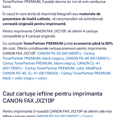
TonerPartner PREMIUM, îl puteți returna iar noi vă vom rambursa
banii.
În cazul în care doriți să imprimați fotografii sau
materiale de
prezentare de înaltă calitate
, vă recomandăm să achiziționați
cerneală originală pentru imprimantă
.
Pentru imprimanta CANON FAX JX210P, vă oferim 4 cartușe
compatibile și 4 cartușe originale.
Cu cartușele
TonerPartner PREMIUM
puteți
economisi până la 80%
din cost. Oferim următoarele cartușe premium pentru imprimanta
CANON FAX JX210P:
CANON PG-50 (0616B001) - Cartuș
TonerPartner PREMIUM, black (negru)
,
CANON PG-40 (0615B001) -
Cartuș TonerPartner PREMIUM, black (negru)
,
CANON CL-41
(0617B001) - Cartuș TonerPartner PREMIUM, color
,
MultiPack
CANON PG-40, CL-41 (0615B043) - Cartuș TonerPartner PREMIUM,
black + color (negru + color)
Caut cartușe ieftine pentru imprimanta
CANON FAX JX210P
Pentru imprimanta D-voastră CANON FAX JX210P vă oferim cele mai
ieftine cartușe negre
CANON PG-50 (0616B001) - Cartuș