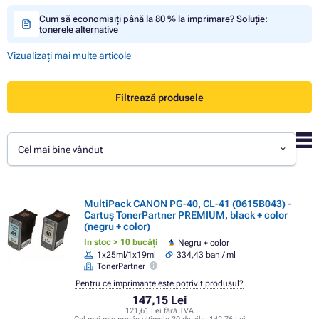
Cum să economisiți până la 80 % la imprimare? Soluție:
tonerele alternative
Vizualizați mai multe articole
Filtrează produsele
Cel mai bine vândut
MultiPack CANON PG-40, CL-41 (0615B043) -
Cartuș TonerPartner PREMIUM, black + color
(negru + color)
In stoc > 10 bucăți
Negru + color
1x25ml/1x19ml
334,43 ban / ml
TonerPartner
Pentru ce imprimante este potrivit produsul?
147,15 Lei
121,61 Lei fără TVA