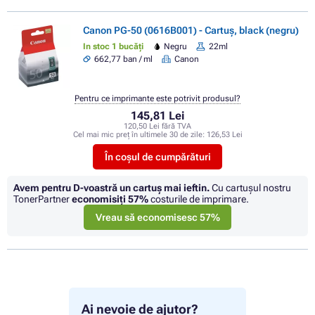
Canon PG-50 (0616B001) - Cartuș, black (negru)
In stoc 1 bucăți
Negru
22ml
662,77 ban / ml
Canon
Pentru ce imprimante este potrivit produsul?
145,81 Lei
120,50 Lei fără TVA
Cel mai mic preț în ultimele 30 de zile:
126,53 Lei
În coșul de cumpărături
Avem pentru D-voastră un cartuș mai ieftin.
Cu cartuşul nostru
TonerPartner
economisiţi
57%
costurile de imprimare.
Vreau să economisesc 57%
Ai nevoie de ajutor?