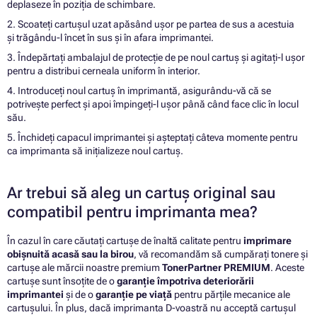
deplaseze în poziția de schimbare.
2. Scoateți cartușul uzat apăsând ușor pe partea de sus a acestuia
și trăgându-l încet în sus și în afara imprimantei.
3. Îndepărtați ambalajul de protecție de pe noul cartuș și agitați-l ușor
pentru a distribui cerneala uniform în interior.
4. Introduceți noul cartuș în imprimantă, asigurându-vă că se
potrivește perfect și apoi împingeți-l ușor până când face clic în locul
său.
5. Închideți capacul imprimantei și așteptați câteva momente pentru
ca imprimanta să inițializeze noul cartuș.
Ar trebui să aleg un cartuș original sau
compatibil pentru imprimanta mea?
În cazul în care căutați cartușe de înaltă calitate pentru
imprimare
obișnuită acasă sau la birou
, vă recomandăm să cumpărați tonere și
cartușe ale mărcii noastre premium
TonerPartner PREMIUM
. Aceste
cartușe sunt însoțite de o
garanție împotriva deteriorării
imprimantei
și de o
garanție pe viață
pentru părțile mecanice ale
cartușului. În plus, dacă imprimanta D-voastră nu acceptă cartușul