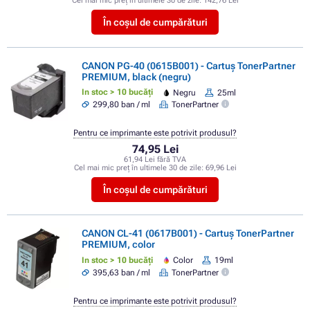
Cel mai mic preț în ultimele 30 de zile:
142,76 Lei
În coșul de cumpărături
CANON PG-40 (0615B001) - Cartuș TonerPartner
PREMIUM, black (negru)
In stoc > 10 bucăți
Negru
25ml
299,80 ban / ml
TonerPartner
Pentru ce imprimante este potrivit produsul?
74,95 Lei
61,94 Lei fără TVA
Cel mai mic preț în ultimele 30 de zile:
69,96 Lei
În coșul de cumpărături
CANON CL-41 (0617B001) - Cartuș TonerPartner
PREMIUM, color
In stoc > 10 bucăți
Color
19ml
395,63 ban / ml
TonerPartner
Pentru ce imprimante este potrivit produsul?