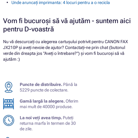
Unde aruncați imprimanta: 4 locuri pentru a o recicla
Vom fi bucuroși să vă ajutăm - suntem aici
pentru D-voastră
Nu vă descurcați cu alegerea cartușului potrivit pentru CANON FAX
JX210P și aveți nevoie de ajutor? Contactați-ne prin chat (butonul
verde din dreapta jos "Aveți o întrebare?") și vom fi bucuroși să vă
ajutăm :)
Puncte de distribuire.
Până la
5229 puncte de colectare.
Gamă largă la alegere.
Oferim
mai mult de 40000 produse.
La noi veți avea timp.
Puteți
returna marfa în termen de 30
de zile.