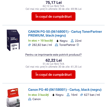
75,17 Lei
62,12 Lei fără TVA
Cel mai mic preț în ultimele 30 de zile:
69,96 Lei
În coșul de cumpărături
CANON PG-50 (0616B001) - Cartuș TonerPartner
PREMIUM, black (negru)
In stoc > 10 bucăți
Negru
22ml
282,82 ban / ml
TonerPartner
Pentru ce imprimante este potrivit produsul?
62,22 Lei
51,42 Lei fără TVA
Cel mai mic preț în ultimele 30 de zile:
61,35 Lei
În coșul de cumpărături
Canon PG-40 (0615B001) - Cartuș, black (negru)
In stoc 3 bucăți
Negru
16ml
627 ban / ml
Canon