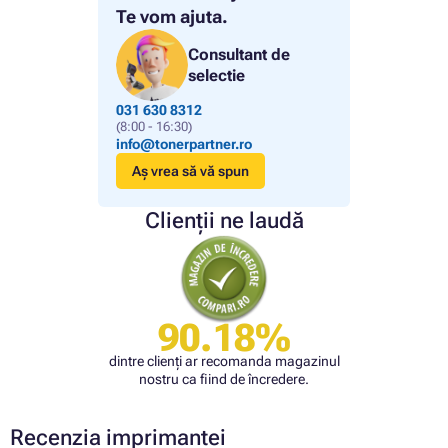
Te vom ajuta.
Consultant de
selectie
031 630 8312
(8:00 - 16:30)
info@tonerpartner.ro
Aș vrea să vă spun
Clienții ne laudă
90.18%
dintre clienți ar recomanda magazinul
nostru ca fiind de încredere.
Recenzia imprimantei