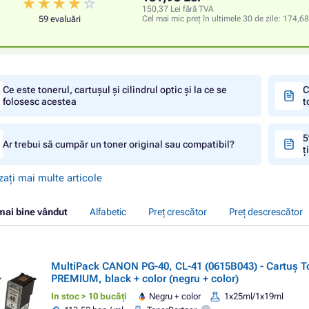
150,37 Lei fără TVA
59 evaluări
Cel mai mic preț în ultimele 30 de zile:
174,68
Ce este tonerul, cartușul și cilindrul optic și la ce se
C
folosesc acestea
t
5
Ar trebui să cumpăr un toner original sau compatibil?
ț
zați mai multe articole
mai bine vândut
Alfabetic
Preț crescător
Preț descrescător
MultiPack CANON PG-40, CL-41 (0615B043) - Cartuș T
PREMIUM, black + color (negru + color)
In stoc > 10 bucăți
Negru + color
1x25ml/1x19ml