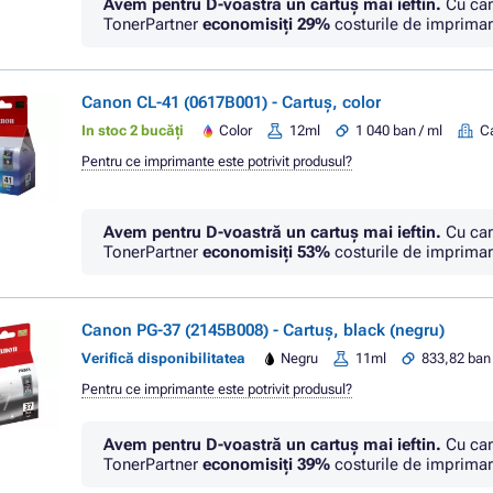
Avem pentru D-voastră un cartuș mai ieftin.
Cu car
TonerPartner
economisiţi
29%
costurile de imprimar
Canon CL-41 (0617B001) - Cartuș, color
In stoc 2 bucăți
Color
12ml
1 040 ban / ml
C
Pentru ce imprimante este potrivit produsul?
Avem pentru D-voastră un cartuș mai ieftin.
Cu car
TonerPartner
economisiţi
53%
costurile de imprimar
Canon PG-37 (2145B008) - Cartuș, black (negru)
Verifică disponibilitatea
Negru
11ml
833,82 ban 
Pentru ce imprimante este potrivit produsul?
Avem pentru D-voastră un cartuș mai ieftin.
Cu car
TonerPartner
economisiţi
39%
costurile de imprimar