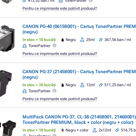
413,52 ban / ml
TonerPartner
Pentru ce imprimante este potrivit produsul?
CANON PG-40 (0615B001) - Cartuș TonerPartner PREM
(negru)
In stoc > 10 bucăți
Negru
25ml
367,56 ban / ml
TonerPartner
Pentru ce imprimante este potrivit produsul?
CANON PG-37 (2145B001) - Cartuș TonerPartner PREM
(negru)
In stoc > 10 bucăți
Negru
12ml
511,25 ban / ml
TonerPartner
Pentru ce imprimante este potrivit produsul?
MultiPack CANON PG-37, CL-38 (2145B001, 2146B001) 
TonerPartner PREMIUM, black + color (negru + color)
In stoc > 10 bucăți
Negru + color
2x12ml
514,75 b