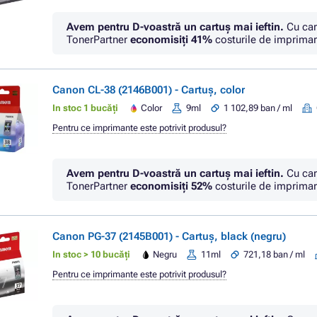
Avem pentru D-voastră un cartuș mai ieftin.
Cu car
TonerPartner
economisiţi
41%
costurile de imprimar
Canon CL-38 (2146B001) - Cartuș, color
In stoc 1 bucăți
Color
9ml
1 102,89 ban / ml
Pentru ce imprimante este potrivit produsul?
Avem pentru D-voastră un cartuș mai ieftin.
Cu car
TonerPartner
economisiţi
52%
costurile de imprimar
Canon PG-37 (2145B001) - Cartuș, black (negru)
In stoc > 10 bucăți
Negru
11ml
721,18 ban / ml
Pentru ce imprimante este potrivit produsul?