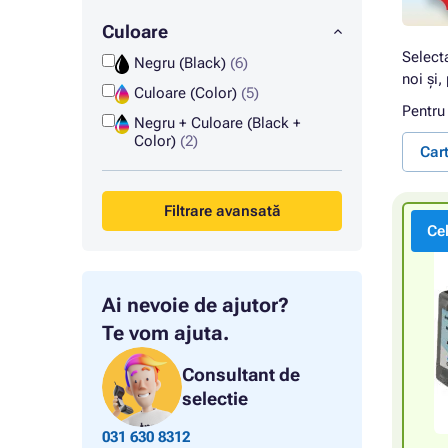
Culoare
Select
Negru (Black)
(6)
noi și,
Culoare (Color)
(5)
Pentru
Negru + Culoare (Black +
Color)
(2)
Car
Filtrare avansată
Ce
Ai nevoie de ajutor?
Te vom ajuta.
Consultant de
selectie
031 630 8312