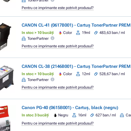
TonerPartner
Pentru ce imprimante este potrivit produsul?
CANON CL-41 (0617B001) - Cartuș TonerPartner PREM
In stoc > 10 bucăți
Color
19ml
483,63 ban / ml
TonerPartner
Pentru ce imprimante este potrivit produsul?
CANON CL-38 (2146B001) - Cartuș TonerPartner PREM
In stoc > 10 bucăți
Color
12ml
528,67 ban / ml
TonerPartner
Pentru ce imprimante este potrivit produsul?
Canon PG-40 (0615B001) - Cartuș, black (negru)
In stoc 3 bucăți
Negru
16ml
627 ban / ml
Ca
Pentru ce imprimante este potrivit produsul?