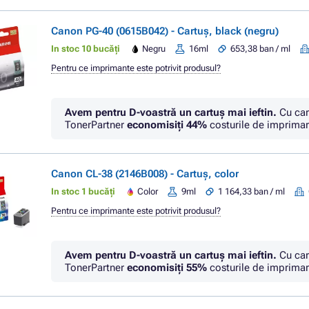
Canon PG-40 (0615B042) - Cartuș, black (negru)
In stoc 10 bucăți
Negru
16ml
653,38 ban / ml
Pentru ce imprimante este potrivit produsul?
Avem pentru D-voastră un cartuș mai ieftin.
Cu car
TonerPartner
economisiţi
44%
costurile de imprimar
Canon CL-38 (2146B008) - Cartuș, color
In stoc 1 bucăți
Color
9ml
1 164,33 ban / ml
Pentru ce imprimante este potrivit produsul?
Avem pentru D-voastră un cartuș mai ieftin.
Cu car
TonerPartner
economisiţi
55%
costurile de imprimar