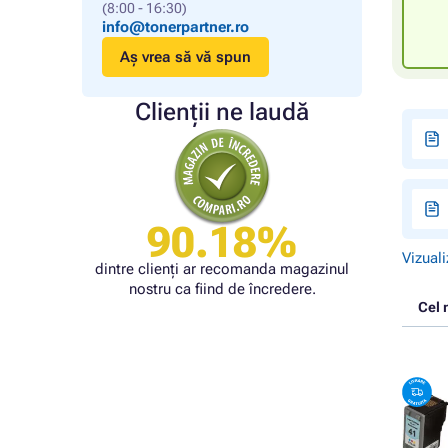
(8:00 - 16:30)
info@tonerpartner.ro
Aș vrea să vă spun
Clienții ne laudă
90.18%
Vizuali
dintre clienți ar recomanda magazinul
nostru ca fiind de încredere.
Cel 