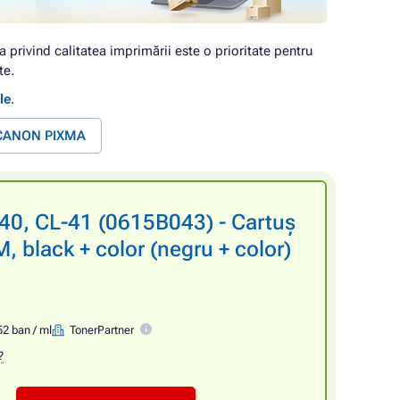
a privind calitatea imprimării este o prioritate pentru
te.
le
.
e CANON PIXMA
0, CL-41 (0615B043) - Cartuș
 black + color (negru + color)
52 ban / ml
TonerPartner
?