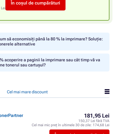
În coșul de cumpărături
 Lei
um să economisiți până la 80 % la imprimare? Soluție:
onerele alternative
% acoperire a paginii la imprimare sau cât timp vă va
ine tonerul sau cartușul?
Cel mai mare discount
181,95 Lei
onerPartner
150,37 Lei fără TVA
Cel mai mic preț în ultimele 30 de zile:
174,68 Lei