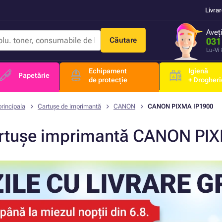
Livra
Aveț
Căutare
031
Lu-Vi
Echipament
Igienă
Papetărie
de protecție
+ Drogheri
rincipala
Cartușe de imprimantă
CANON
CANON PIXMA IP1900
rtușe imprimantă CANON PI