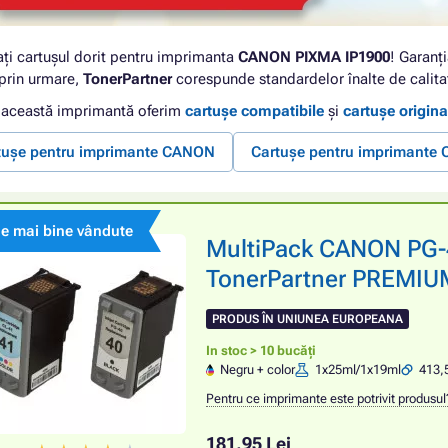
ați cartușul dorit pentru imprimanta
CANON PIXMA IP1900
! Garanți
 prin urmare,
TonerPartner
corespunde standardelor înalte de calita
 această imprimantă oferim
cartușe compatibile
și
cartușe origina
tușe pentru imprimante CANON
Cartușe pentru imprimant
le mai bine vândute
MultiPack CANON PG-4
TonerPartner PREMIUM,
PRODUS ÎN UNIUNEA EUROPEANA
In stoc > 10 bucăți
Negru + color
1x25ml/1x19ml
413,
Pentru ce imprimante este potrivit produsul
181,95 Lei