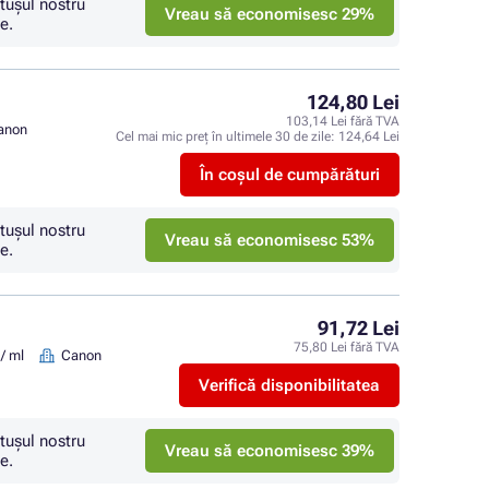
tuşul nostru
Vreau să economisesc 29%
e.
124,80 Lei
103,14 Lei fără TVA
anon
Cel mai mic preț în ultimele 30 de zile:
124,64 Lei
În coșul de cumpărături
tuşul nostru
Vreau să economisesc 53%
e.
91,72 Lei
75,80 Lei fără TVA
/ ml
Canon
Verifică disponibilitatea
tuşul nostru
Vreau să economisesc 39%
e.