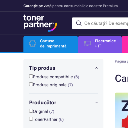
Garanție pe viață
pentru consumabilele noastre Premium
Cartușe
Electronice
de imprimantă
+ IT
Pagina p
Tip produs
Ca
Produse compatibile
(6)
Produse originale
(7)
Producător
Original
(7)
TonerPartner
(6)