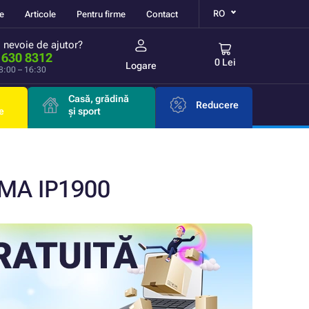
RO
re
Articole
Pentru firme
Contact
i nevoie de ajutor?
 630 8312
0 Lei
Logare
 8:00 – 16:30
Casă, grădină
Reducere
e
și sport
XMA IP1900