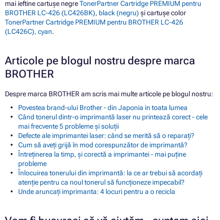
mai ieftine cartușe negre
TonerPartner Cartridge PREMIUM pentru
BROTHER LC-426 (LC426BK), black (negru)
și cartușe color
TonerPartner Cartridge PREMIUM pentru BROTHER LC-426
(LC426C), cyan
.
Articole pe blogul nostru despre marca
BROTHER
Despre marca BROTHER am scris mai multe articole pe blogul nostru:
Povestea brand-ului Brother - din Japonia in toata lumea
Când tonerul dintr-o imprimantă laser nu printează corect - cele
mai frecvente 5 probleme și soluții
Defecte ale imprimantei laser: când se merită să o reparați?
Cum să aveți grijă în mod corespunzător de imprimantă?
Întreținerea la timp, și corectă a imprimantei - mai puține
probleme
Înlocuirea tonerului din imprimantă: la ce ar trebui să acordați
atenție pentru ca noul tonerul să funcționeze impecabil?
Unde aruncați imprimanta: 4 locuri pentru a o recicla