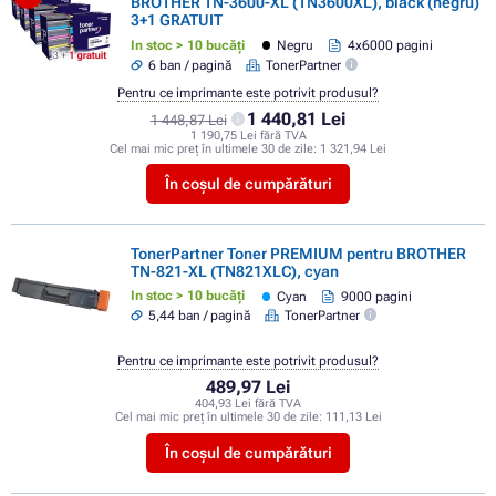
BROTHER TN-3600-XL (TN3600XL), black (negru)
3+1 GRATUIT
In stoc > 10 bucăți
Negru
4x6000 pagini
6 ban / pagină
TonerPartner
Pentru ce imprimante este potrivit produsul?
1 440,81 Lei
1 448,87 Lei
1 190,75 Lei fără TVA
Cel mai mic preț în ultimele 30 de zile:
1 321,94 Lei
În coșul de cumpărături
TonerPartner Toner PREMIUM pentru BROTHER
TN-821-XL (TN821XLC), cyan
In stoc > 10 bucăți
Cyan
9000 pagini
5,44 ban / pagină
TonerPartner
Pentru ce imprimante este potrivit produsul?
489,97 Lei
404,93 Lei fără TVA
Cel mai mic preț în ultimele 30 de zile:
111,13 Lei
În coșul de cumpărături