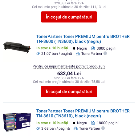
328,33 Lei fără TVA
Cel mai mic preț în ultimele 30 de zile:
111,13 Lei
În coșul de cumpărături
TonerPartner Toner PREMIUM pentru BROTHER
TN-3600 (TN3600), black (negru)
In stoc > 10 bucăți
Negru
3000 pagini
21,07 ban / pagină
TonerPartner
Pentru ce imprimante este potrivit produsul?
632,04 Lei
522,35 Lei fără TVA
Cel mai mic preț în ultimele 30 de zile:
75,58 Lei
În coșul de cumpărături
TonerPartner Toner PREMIUM pentru BROTHER
TN-3610 (TN3610), black (negru)
In stoc > 10 bucăți
Negru
18000 pagini
3,68 ban / pagină
TonerPartner