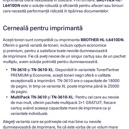
imprimantă oferă flexibilitate în utilizare. Prin urmare,
BROTHER HL-
L6410DN
este o soluție robustă și eficientă pentru afaceri sau birouri
care necesită performanță ridicată în tipărirea documentelor.
Cerneală pentru imprimantă
Acești toneri sunt compatibili cu imprimanta
BROTHER HL-L6410DN
.
Oferim o gamă variată de toneri, inclusiv opțiuni economice
și premium, pentru a satisface toate nevoile dumneavoastră
de imprimare. Fie că aveți nevoie de un singur cartuș sau de un pachet
multiplu, avem soluția potrivită pentru dumneavoastră.
TN-3610
și
TN-3610-XL
: Disponibili în variantele TonerPartner
PREMIUM și Economie, acești toneri negri oferă o calitate
excepțională a imprimării. TN-3610 are o capacitate de 18000
de pagini, în timp ce varianta XL poate imprima până la 25000
de pagini.
MultiPack TN-3610
și
TN-3610-XL
: Pentru cei care au nevoie
de mai mult, oferim pachete multipack 3+1 GRATUIT, fiecare
cartuș având aceeași capacitate mare de imprimare ca și
variantele individuale.
Alegeți varianta care se potrivește cel mai bine cu nevoile
dumneavoastră de imprimare, fie că este vorba de un volum mare