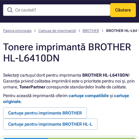
Căutare
Meniu
Pagina principala
Cartușe de imprimantă
BROTHER
BROTHER HL-L64
Tonere imprimantă BROTHER
HL-L6410DN
Selectați cartușul dorit pentru imprimanta
BROTHER HL-L6410DN
!
Garanția privind calitatea imprimării este o prioritate pentru noi și, prin
urmare,
TonerPartner
corespunde standardelor înalte de calitate.
Pentru această imprimantă oferim
cartușe compatibile
și
cartușe
originale
.
Cartușe pentru imprimante BROTHER
Cartușe pentru imprimante BROTHER HL-L