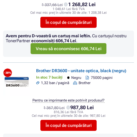
1 268,82 Lei
1 337,66 Lei
1 048,61 Lei fără TVA
Cel mai mic preț în ultimele 30 de zile:
1 208,38 Lei
În coșul de cumpărături
Avem pentru D-voastră un cartuș mai ieftin.
Cu cartuşul nostru
TonerPartner
economisiţi
606,74 Lei
.
Vreau să economisesc 606,74 Lei
Brother DR3600 - unitate optica, black (negru)
- 28%
In stoc 7 bucăți
Negru
75000 pagini
1,32 ban / pagină
Brother
Pentru ce imprimante este potrivit produsul?
987,80 Lei
1 367,80 Lei
816,36 Lei fără TVA
Cel mai mic preț în ultimele 30 de zile:
987,80 Lei
În coșul de cumpărături