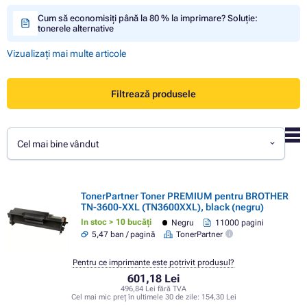
Cum să economisiți până la 80 % la imprimare? Soluție:
tonerele alternative
Vizualizați mai multe articole
Filtrează produsele
Cel mai bine vândut
TonerPartner Toner PREMIUM pentru BROTHER
TN-3600-XXL (TN3600XXL), black (negru)
In stoc > 10 bucăți
Negru
11000 pagini
5,47 ban / pagină
TonerPartner
Pentru ce imprimante este potrivit produsul?
601,18 Lei
496,84 Lei fără TVA
Cel mai mic preț în ultimele 30 de zile:
154,30 Lei