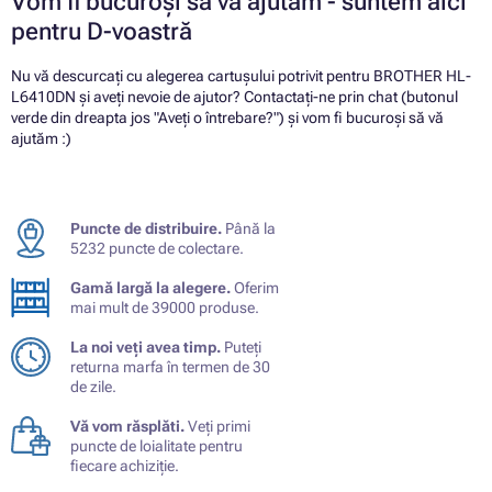
Vom fi bucuroși să vă ajutăm - suntem aici
pentru D-voastră
Nu vă descurcați cu alegerea cartușului potrivit pentru BROTHER HL-
L6410DN și aveți nevoie de ajutor? Contactați-ne prin chat (butonul
verde din dreapta jos "Aveți o întrebare?") și vom fi bucuroși să vă
ajutăm :)
Puncte de distribuire.
Până la
5232 puncte de colectare.
Gamă largă la alegere.
Oferim
mai mult de 39000 produse.
La noi veți avea timp.
Puteți
returna marfa în termen de 30
de zile.
Vă vom răsplăti.
Veți primi
puncte de loialitate pentru
fiecare achiziție.