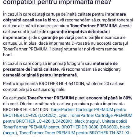
compatibil pentru imprimanta mea?
În cazul în care căutați cartușe de înaltă calitate pentru
imprimare
obișnuită acasă sau la birou
, vă recomandăm să cumpărați tonere și
cartușe ale mărcii noastre premium
TonerPartner PREMIUM
. Aceste
cartușe sunt însoțite de o
garanție împotriva deteriorării
imprimantei
și de o
garanție pe viață
pentru părțile mecanice ale
cartușului. În plus, dacă imprimanta D-voastră nu acceptă cartușul
TonerPartner PREMIUM, îl puteți returna iar noi vă vom rambursa
banii.
În cazul în care doriți să imprimați fotografii sau
materiale de
prezentare de înaltă calitate
, vă recomandăm să achiziționați
cerneală originală pentru imprimantă
.
Pentru imprimanta BROTHER HL-L6410DN, vă oferim 20 cartușe
compatibile și 6 cartușe originale.
Cu cartușele
TonerPartner PREMIUM
puteți
economisi până la 80%
din cost. Oferim următoarele cartușe premium pentru imprimanta
BROTHER HL-L6410DN:
TonerPartner Cartridge PREMIUM pentru
BROTHER LC-426 (LC426C), cyan
,
TonerPartner Cartridge PREMIUM
pentru BROTHER LC-426 (LC426BK), black (negru)
,
Unitate optică
TonerPartner PREMIUM pentru BROTHER DR-3600 (DR3600), black
(negru)
,
TonerPartner Toner PREMIUM pentru BROTHER TN-821-XL