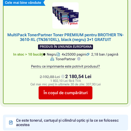
Cele mai bine vândute
MultiPack TonerPartner Toner PREMIUM pentru BROTHER TN-
3610-XL (TN3610XL), black (negru) 3+1 GRATUIT
PRODUS ÎN UNIUNEA EUROPEANA
In stoc > 10 bucăți
Negru
4x25000 pagini
2,18 ban / pagină
TonerPartner
Pentru ce imprimante este potrivit produsul?
2 180,54 Lei
2 192,88 Lei
1 802,10 Lei fără TVA
Cel mai mic preț în ultimele 30 de zile:
337,93 Lei
În coșul de cumpărături
Ce este tonerul, cartușul și cilindrul optic și la ce se folosesc
acestea