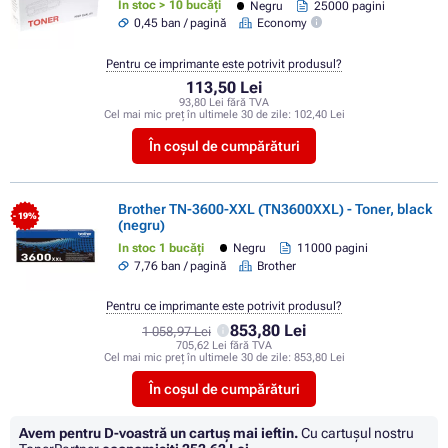
In stoc > 10 bucăți
Negru
25000 pagini
0,45 ban / pagină
Economy
Pentru ce imprimante este potrivit produsul?
113,50 Lei
93,80 Lei fără TVA
Cel mai mic preț în ultimele 30 de zile:
102,40 Lei
În coșul de cumpărături
Brother TN-3600-XXL (TN3600XXL) - Toner, black
- 19%
(negru)
In stoc 1 bucăți
Negru
11000 pagini
7,76 ban / pagină
Brother
Pentru ce imprimante este potrivit produsul?
853,80 Lei
1 058,97 Lei
705,62 Lei fără TVA
Cel mai mic preț în ultimele 30 de zile:
853,80 Lei
În coșul de cumpărături
Avem pentru D-voastră un cartuș mai ieftin.
Cu cartuşul nostru