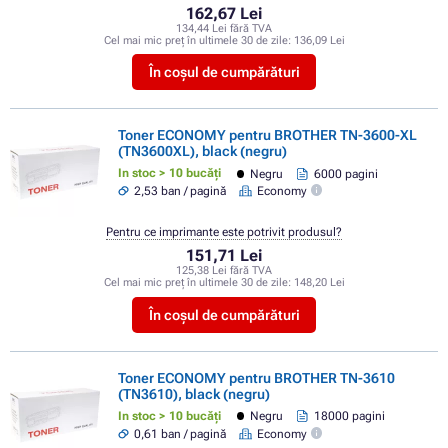
162,67 Lei
134,44 Lei fără TVA
Cel mai mic preț în ultimele 30 de zile:
136,09 Lei
În coșul de cumpărături
Toner ECONOMY pentru BROTHER TN-3600-XL
(TN3600XL), black (negru)
In stoc > 10 bucăți
Negru
6000 pagini
2,53 ban / pagină
Economy
Pentru ce imprimante este potrivit produsul?
151,71 Lei
125,38 Lei fără TVA
Cel mai mic preț în ultimele 30 de zile:
148,20 Lei
În coșul de cumpărături
Toner ECONOMY pentru BROTHER TN-3610
(TN3610), black (negru)
In stoc > 10 bucăți
Negru
18000 pagini
0,61 ban / pagină
Economy