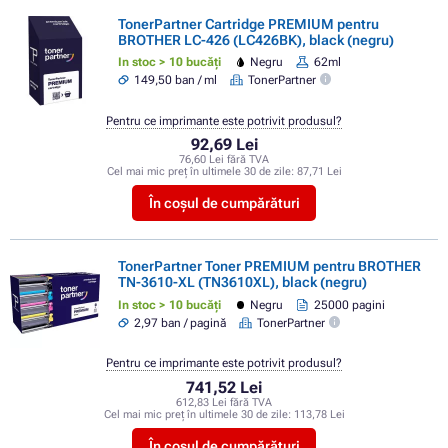
TonerPartner Cartridge PREMIUM pentru
BROTHER LC-426 (LC426BK), black (negru)
In stoc > 10 bucăți
Negru
62ml
149,50 ban / ml
TonerPartner
Pentru ce imprimante este potrivit produsul?
92,69 Lei
76,60 Lei fără TVA
Cel mai mic preț în ultimele 30 de zile:
87,71 Lei
În coșul de cumpărături
TonerPartner Toner PREMIUM pentru BROTHER
TN-3610-XL (TN3610XL), black (negru)
In stoc > 10 bucăți
Negru
25000 pagini
2,97 ban / pagină
TonerPartner
Pentru ce imprimante este potrivit produsul?
741,52 Lei
612,83 Lei fără TVA
Cel mai mic preț în ultimele 30 de zile:
113,78 Lei
În coșul de cumpărături