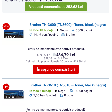
TonerPartner
economisiţi
252,62 Lei
.
Vreau să economisesc 252,62 Lei
Brother TN-3600 (TN3600) - Toner, black (negru)
- 5%
In stoc 10 bucăți
Negru
3000 pagini
14,49 ban / pagină
Brother
Pentru ce imprimante este potrivit produsul?
434,79 Lei
459,92 Lei
359,33 Lei fără TVA
Cel mai mic preț în ultimele 30 de zile:
413,80 Lei
În coșul de cumpărături
Brother TN-3610 (TN3610) - Toner, black (negru)
- 5%
In stoc 4 bucăți
Negru
18000 pagini
7,05 ban / pagină
Brother
Pentru ce imprimante este potrivit produsul?