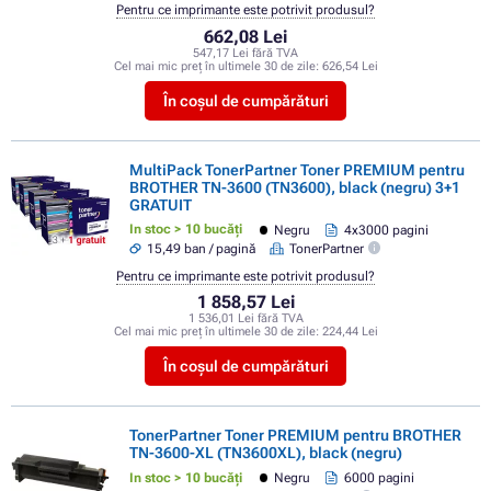
Pentru ce imprimante este potrivit produsul?
662,08 Lei
547,17 Lei fără TVA
Cel mai mic preț în ultimele 30 de zile:
626,54 Lei
În coșul de cumpărături
MultiPack TonerPartner Toner PREMIUM pentru
BROTHER TN-3600 (TN3600), black (negru) 3+1
GRATUIT
In stoc > 10 bucăți
Negru
4x3000 pagini
15,49 ban / pagină
TonerPartner
Pentru ce imprimante este potrivit produsul?
1 858,57 Lei
1 536,01 Lei fără TVA
Cel mai mic preț în ultimele 30 de zile:
224,44 Lei
În coșul de cumpărături
TonerPartner Toner PREMIUM pentru BROTHER
TN-3600-XL (TN3600XL), black (negru)
In stoc > 10 bucăți
Negru
6000 pagini