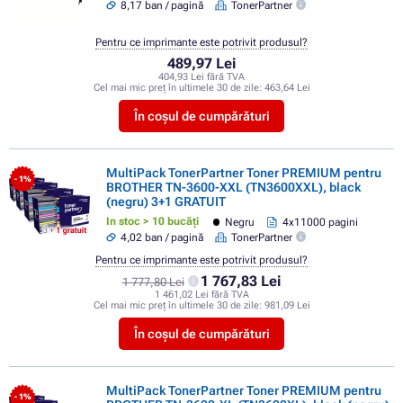
8,17 ban / pagină
TonerPartner
Pentru ce imprimante este potrivit produsul?
489,97 Lei
404,93 Lei fără TVA
Cel mai mic preț în ultimele 30 de zile:
463,64 Lei
În coșul de cumpărături
MultiPack TonerPartner Toner PREMIUM pentru
- 1%
BROTHER TN-3600-XXL (TN3600XXL), black
(negru) 3+1 GRATUIT
In stoc > 10 bucăți
Negru
4x11000 pagini
4,02 ban / pagină
TonerPartner
Pentru ce imprimante este potrivit produsul?
1 767,83 Lei
1 777,80 Lei
1 461,02 Lei fără TVA
Cel mai mic preț în ultimele 30 de zile:
981,09 Lei
În coșul de cumpărături
MultiPack TonerPartner Toner PREMIUM pentru
- 1%