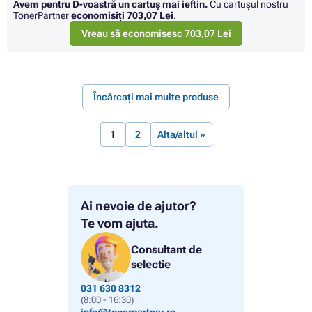
Avem pentru D-voastră un cartuș mai ieftin.
Cu cartuşul nostru
TonerPartner
economisiţi
703,07 Lei
.
Vreau să economisesc 703,07 Lei
Încărcați mai multe produse
1
2
Alta/altul »
Ai nevoie de ajutor?
Te vom ajuta.
Consultant de
selectie
031 630 8312
(8:00 - 16:30)