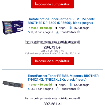
În coșul de cumpărături
Unitate optică TonerPartner PREMIUM pentru
BROTHER DR-3600 (DR3600), black (negru)
In stoc > 10 bucăți
Negru
75000 pagini
0,38 ban / pagină
TonerPartner
Pentru ce imprimante este potrivit produsul?
284,73 Lei
235,31 Lei fără TVA
Cel mai mic preț în ultimele 30 de zile:
73,21 Lei
În coșul de cumpărături
TonerPartner Toner PREMIUM pentru BROTHER
TN-821-XL (TN821XLBK), black (negru)
In stoc > 10 bucăți
Negru
12000 pagini
3,31 ban / pagină
TonerPartner
Pentru ce imprimante este potrivit produsul?
397,28 Lei