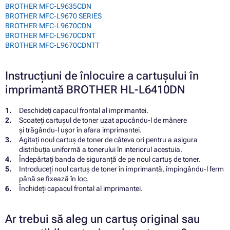
BROTHER MFC-L9635CDN
BROTHER MFC-L9670 SERIES
BROTHER MFC-L9670CDN
BROTHER MFC-L9670CDNT
BROTHER MFC-L9670CDNTT
Instrucțiuni de înlocuire a cartușului în
imprimantă BROTHER HL-L6410DN
Deschideți capacul frontal al imprimantei.
Scoateți cartușul de toner uzat apucându-l de mânere
și trăgându-l ușor în afara imprimantei.
Agitați noul cartuș de toner de câteva ori pentru a asigura
distribuția uniformă a tonerului în interiorul acestuia.
Îndepărtați banda de siguranță de pe noul cartuș de toner.
Introduceți noul cartuș de toner în imprimantă, împingându-l ferm
până se fixează în loc.
Închideți capacul frontal al imprimantei.
Ar trebui să aleg un cartuș original sau