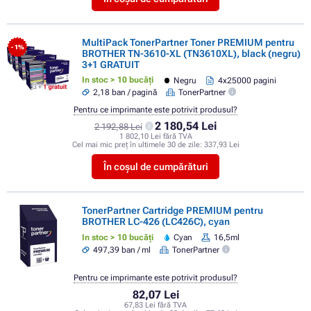
MultiPack TonerPartner Toner PREMIUM pentru
- 1%
BROTHER TN-3610-XL (TN3610XL), black (negru)
3+1 GRATUIT
In stoc > 10 bucăți
Negru
4x25000 pagini
2,18 ban / pagină
TonerPartner
Pentru ce imprimante este potrivit produsul?
2 180,54 Lei
2 192,88 Lei
1 802,10 Lei fără TVA
Cel mai mic preț în ultimele 30 de zile:
337,93 Lei
În coșul de cumpărături
TonerPartner Cartridge PREMIUM pentru
BROTHER LC-426 (LC426C), cyan
In stoc > 10 bucăți
Cyan
16,5ml
497,39 ban / ml
TonerPartner
Pentru ce imprimante este potrivit produsul?
82,07 Lei
67,83 Lei fără TVA