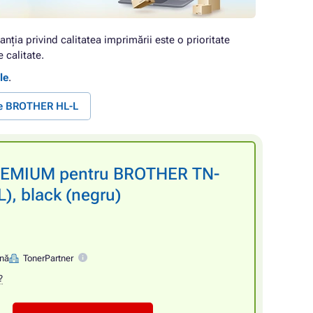
anția privind calitatea imprimării este o prioritate
 calitate.
le
.
te BROTHER HL-L
PREMIUM pentru BROTHER TN-
, black (negru)
ină
TonerPartner
?