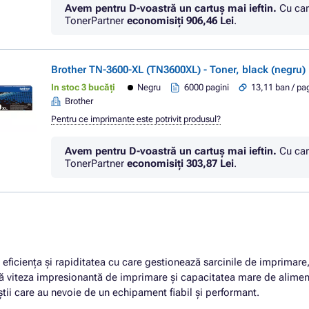
Avem pentru D-voastră un cartuș mai ieftin.
Cu car
TonerPartner
economisiţi
906,46 Lei
.
Brother TN-3600-XL (TN3600XL) - Toner, black (negru)
In stoc 3 bucăți
Negru
6000 pagini
13,11 ban / pa
Brother
Pentru ce imprimante este potrivit produsul?
Avem pentru D-voastră un cartuș mai ieftin.
Cu car
TonerPartner
economisiţi
303,87 Lei
.
 eficiența și rapiditatea cu care gestionează sarcinile de imprimare,
ă viteza impresionantă de imprimare și capacitatea mare de aliment
știi care au nevoie de un echipament fiabil și performant.