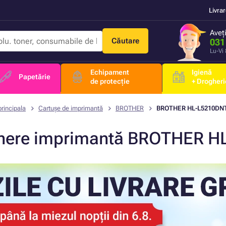
Livra
Aveț
Căutare
031
Lu-Vi
Echipament
Igienă
Papetărie
de protecție
+ Drogheri
rincipala
Cartușe de imprimantă
BROTHER
BROTHER HL-L5210DN
nere imprimantă BROTHER H