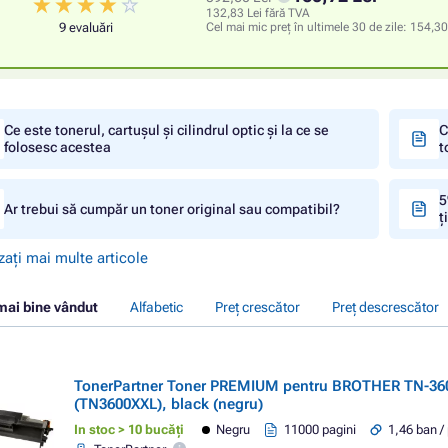
132,83 Lei fără TVA
9 evaluări
Cel mai mic preț în ultimele 30 de zile:
154,30
Ce este tonerul, cartușul și cilindrul optic și la ce se
C
folosesc acestea
t
5
Ar trebui să cumpăr un toner original sau compatibil?
ț
zați mai multe articole
mai bine vândut
Alfabetic
Preț crescător
Preț descrescător
TonerPartner Toner PREMIUM pentru BROTHER TN-36
(TN3600XXL), black (negru)
In stoc > 10 bucăți
Negru
11000 pagini
1,46 ban /