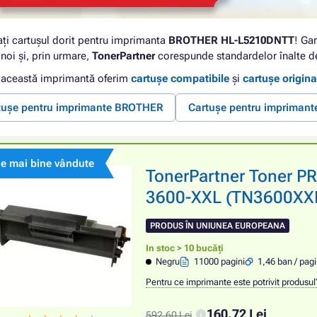
ați cartușul dorit pentru imprimanta
BROTHER HL-L5210DNTT
! Gar
noi și, prin urmare,
TonerPartner
corespunde standardelor înalte de
 această imprimantă oferim
cartușe compatibile
și
cartușe origina
tușe pentru imprimante BROTHER
Cartușe pentru impriman
le mai bine vândute
TonerPartner Toner 
3600-XXL (TN3600XXL)
PRODUS ÎN UNIUNEA EUROPEANA
In stoc > 10 bucăți
Negru
11000 pagini
1,46 ban / pag
Pentru ce imprimante este potrivit produsul
160,72 Lei
592,60 Lei