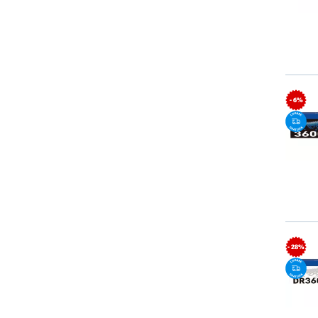
- 6%
- 28%