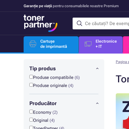
Garanție pe viață
pentru consumabilele noastre Premium
Cartușe
Electronice
de imprimantă
+ IT
Pagina p
Tip produs
To
Produse compatibile
(6)
Produse originale
(4)
Producător
Economy
(2)
Original
(4)
TonerPartner
(4)