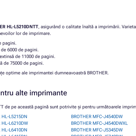
ER HL-L5210DNTT
, asigurând o calitate înaltă a imprimării. Variet
nevoilor lor de imprimare.
 pagini.
 de 6000 de pagini.
-extinsă de 11000 de pagini.
ță de 75000 de pagini.
rmanțe optime ale imprimantei dumneavoastră BROTHER.
entru alte imprimante
de pe această pagină sunt potrivite și pentru următoarele impri
 HL-L5215DN
BROTHER MFC-J4540DW
 HL-L6210DW
BROTHER MFC-J4540DWXL
 HL-L6410DN
BROTHER MFC-J5345DW