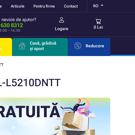
RO
re
Articole
Pentru firme
Contact
i nevoie de ajutor?
 630 8312
0 Lei
Logare
 8:00 – 16:30
Casă, grădină
Reducere
e
și sport
TT
L-L5210DNTT