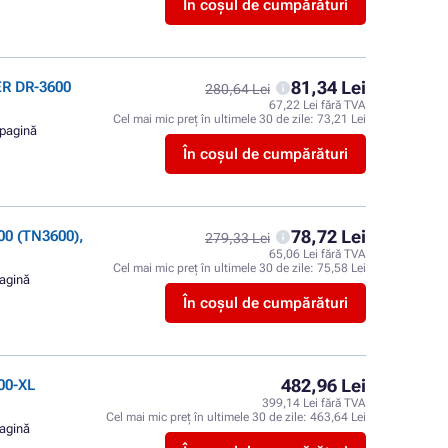
În coșul de cumpărături
81,34 Lei
ER DR-3600
280,64 Lei
67,22 Lei fără TVA
Cel mai mic preț în ultimele 30 de zile:
73,21 Lei
 pagină
În coșul de cumpărături
78,72 Lei
0 (TN3600),
279,33 Lei
65,06 Lei fără TVA
Cel mai mic preț în ultimele 30 de zile:
75,58 Lei
pagină
În coșul de cumpărături
482,96 Lei
00-XL
399,14 Lei fără TVA
Cel mai mic preț în ultimele 30 de zile:
463,64 Lei
pagină