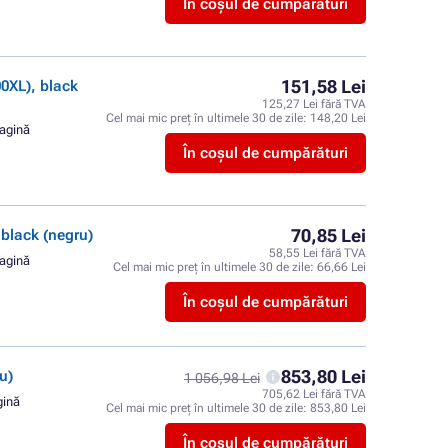
În coșul de cumpărături
151,58 Lei
XL), black
125,27 Lei fără TVA
Cel mai mic preț în ultimele 30 de zile:
148,20 Lei
pagină
În coșul de cumpărături
70,85 Lei
lack (negru)
58,55 Lei fără TVA
pagină
Cel mai mic preț în ultimele 30 de zile:
66,66 Lei
În coșul de cumpărături
853,80 Lei
u)
1 056,98 Lei
705,62 Lei fără TVA
gină
Cel mai mic preț în ultimele 30 de zile:
853,80 Lei
În coșul de cumpărături