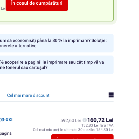
În coșul de cumpărături
 Lei
um să economisiți până la 80 % la imprimare? Soluție:
onerele alternative
% acoperire a paginii la imprimare sau cât timp vă va
ine tonerul sau cartușul?
Cel mai mare discount
160,72 Lei
00-XXL
592,60 Lei
132,83 Lei fără TVA
Cel mai mic preț în ultimele 30 de zile:
154,30 Lei
 pagină