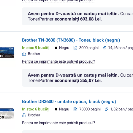
Avem pentru D-voastră un cartuș mai ieftin.
Cu car
TonerPartner
economisiţi
693,08 Lei
.
Brother TN-3600 (TN3600) - Toner, black (negru)
In stoc 9 bucăți
Negru
3000 pagini
14,46 ban / pa
Brother
Pentru ce imprimante este potrivit produsul?
Avem pentru D-voastră un cartuș mai ieftin.
Cu car
TonerPartner
economisiţi
355,07 Lei
.
Brother DR3600 - unitate optica, black (negru)
In stoc 6 bucăți
Negru
75000 pagini
1,32 ban / pa
Brother
Pentru ce imprimante este potrivit produsul?