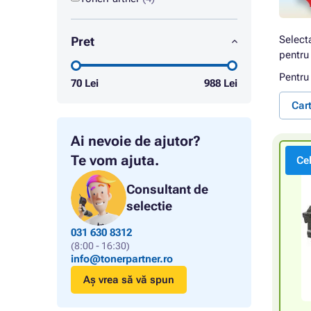
Select
Pret
pentru 
Pentru
70
Lei
988
Lei
Car
Ai nevoie de ajutor?
Te vom ajuta.
Ce
Consultant de
selectie
031 630 8312
(8:00 - 16:30)
info@tonerpartner.ro
Aș vrea să vă spun