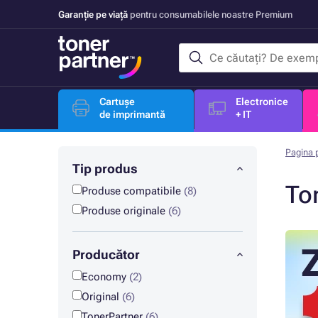
Garanție pe viață
pentru consumabilele noastre Premium
Cartușe
Electronice
de imprimantă
+ IT
Pagina p
Tip produs
To
Produse compatibile
(8)
Produse originale
(6)
Producător
Economy
(2)
Original
(6)
TonerPartner
(6)