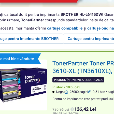
ați cartușul dorit pentru imprimanta
BROTHER HL-L6415DW
! Garan
 prin urmare,
TonerPartner
corespunde standardelor înalte de calita
 această imprimantă oferim
cartușe compatibile
și
cartușe origina
tușe pentru imprimante BROTHER
Cartușe pentru impriman
le mai bine vândute
TonerPartner Toner 
3610-XL (TN3610XL), 
PRODUS ÎN UNIUNEA EUROPEANA
In stoc > 10 bucăți
Negru
25000 pagini
0,51 ban / pag
Pentru ce imprimante este potrivit produsul
126,42 Lei
730,96 Lei
104,48 Lei fără TVA