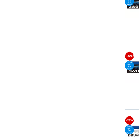
- 5%
- 28%