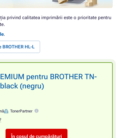
ția privind calitatea imprimării este o prioritate pentru
te.
le
.
te BROTHER HL-L
PREMIUM pentru BROTHER TN-
black (negru)
ină
TonerPartner
?
În coșul de cumpărături