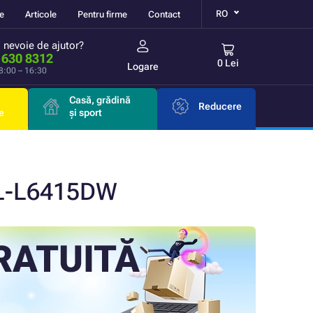
RO
re
Articole
Pentru firme
Contact
i nevoie de ajutor?
 630 8312
0 Lei
Logare
 8:00 – 16:30
Casă, grădină
Reducere
e
și sport
HL-L6415DW