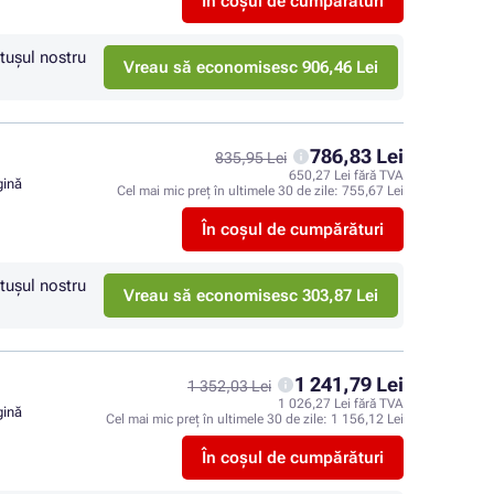
În coșul de cumpărături
tuşul nostru
Vreau să economisesc 906,46 Lei
786,83 Lei
835,95 Lei
650,27 Lei fără TVA
gină
Cel mai mic preț în ultimele 30 de zile:
755,67 Lei
În coșul de cumpărături
tuşul nostru
Vreau să economisesc 303,87 Lei
1 241,79 Lei
1 352,03 Lei
1 026,27 Lei fără TVA
gină
Cel mai mic preț în ultimele 30 de zile:
1 156,12 Lei
În coșul de cumpărături