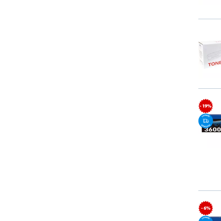
- 19%
- 6%