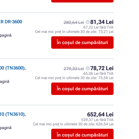
81,34 Lei
ER DR-3600
280,64 Lei
67,22 Lei fără TVA
Cel mai mic preț în ultimele 30 de zile:
73,21 Lei
 pagină
În coșul de cumpărături
78,72 Lei
0 (TN3600),
279,33 Lei
65,06 Lei fără TVA
Cel mai mic preț în ultimele 30 de zile:
75,58 Lei
pagină
În coșul de cumpărături
652,64 Lei
0 (TN3610),
539,37 Lei fără TVA
Cel mai mic preț în ultimele 30 de zile:
626,54 Lei
 pagină
În coșul de cumpărături