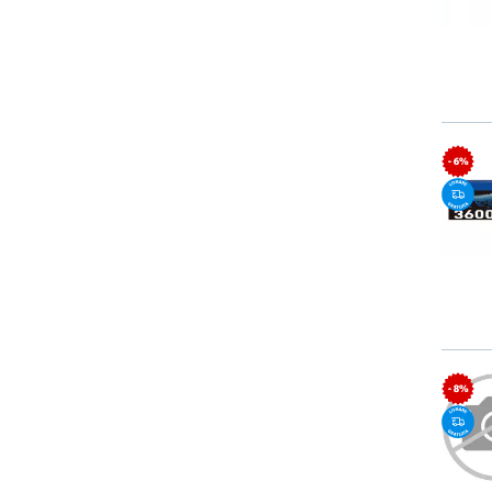
- 6%
- 8%