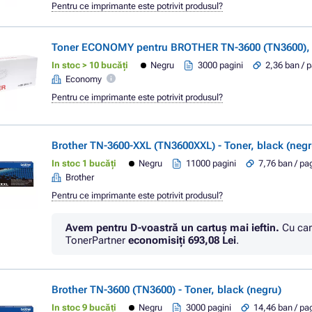
Pentru ce imprimante este potrivit produsul?
Toner ECONOMY pentru BROTHER TN-3600 (TN3600), b
In stoc > 10 bucăți
Negru
3000 pagini
2,36 ban / 
Economy
Pentru ce imprimante este potrivit produsul?
Brother TN-3600-XXL (TN3600XXL) - Toner, black (negr
In stoc 1 bucăți
Negru
11000 pagini
7,76 ban / pa
Brother
Pentru ce imprimante este potrivit produsul?
Avem pentru D-voastră un cartuș mai ieftin.
Cu car
TonerPartner
economisiţi
693,08 Lei
.
Brother TN-3600 (TN3600) - Toner, black (negru)
In stoc 9 bucăți
Negru
3000 pagini
14,46 ban / pa