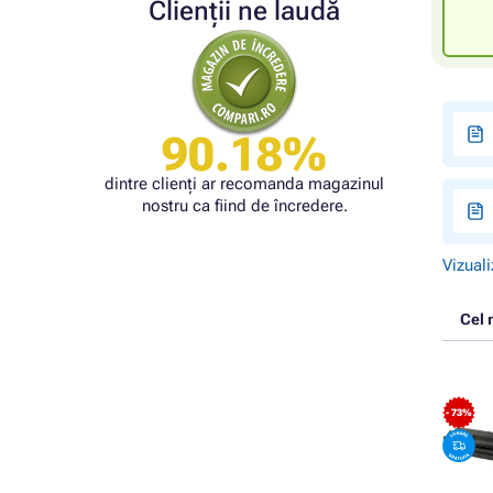
Clienții ne laudă
90.18%
dintre clienți ar recomanda magazinul
nostru ca fiind de încredere.
Vizuali
Cel 
- 73%