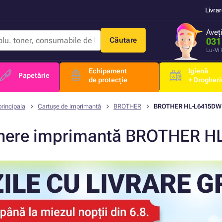
Livra
Aveț
Căutare
031
Lu-Vi
Echipament
Igienă
Papetărie
de protecție
+ Drogheri
rincipala
Cartușe de imprimantă
BROTHER
BROTHER HL-L6415DW
nere imprimantă BROTHER 