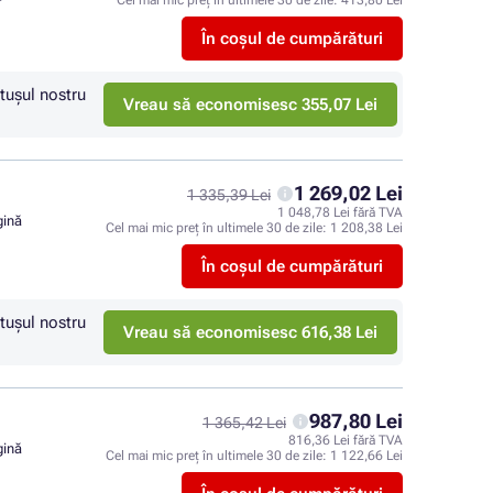
Cel mai mic preț în ultimele 30 de zile:
413,80 Lei
În coșul de cumpărături
tuşul nostru
Vreau să economisesc 355,07 Lei
1 269,02 Lei
1 335,39 Lei
1 048,78 Lei fără TVA
gină
Cel mai mic preț în ultimele 30 de zile:
1 208,38 Lei
În coșul de cumpărături
tuşul nostru
Vreau să economisesc 616,38 Lei
987,80 Lei
1 365,42 Lei
816,36 Lei fără TVA
gină
Cel mai mic preț în ultimele 30 de zile:
1 122,66 Lei