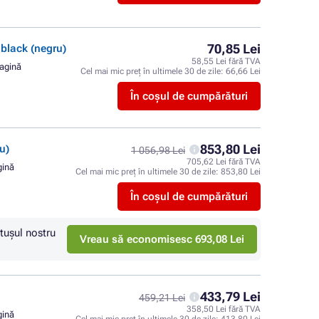
70,85 Lei
lack (negru)
58,55 Lei fără TVA
pagină
Cel mai mic preț în ultimele 30 de zile:
66,66 Lei
În coșul de cumpărături
853,80 Lei
u)
1 056,98 Lei
705,62 Lei fără TVA
gină
Cel mai mic preț în ultimele 30 de zile:
853,80 Lei
În coșul de cumpărături
tuşul nostru
Vreau să economisesc 693,08 Lei
433,79 Lei
459,21 Lei
358,50 Lei fără TVA
gină