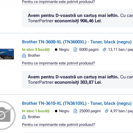
Pentru ce imprimante este potrivit produsul?
Avem pentru D-voastră un cartuș mai ieftin.
Cu car
TonerPartner
economisiţi
906,46 Lei
.
Brother TN-3600-XL (TN3600XL) - Toner, black (negru)
In stoc 3 bucăți
Negru
6000 pagini
13,11 ban / pa
Brother
Pentru ce imprimante este potrivit produsul?
Avem pentru D-voastră un cartuș mai ieftin.
Cu car
TonerPartner
economisiţi
303,87 Lei
.
Brother TN-3610-XL (TN3610XL) - Toner, black (negru)
In stoc 1 bucăți
Negru
25000 pagini
4,97 ban / pa
Brother
Pentru ce imprimante este potrivit produsul?