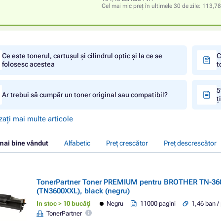
Cel mai mic preț în ultimele 30 de zile:
113,78
Ce este tonerul, cartușul și cilindrul optic și la ce se
C
folosesc acestea
t
5
Ar trebui să cumpăr un toner original sau compatibil?
ț
zați mai multe articole
mai bine vândut
Alfabetic
Preț crescător
Preț descrescător
TonerPartner Toner PREMIUM pentru BROTHER TN-36
(TN3600XXL), black (negru)
In stoc > 10 bucăți
Negru
11000 pagini
1,46 ban /
TonerPartner