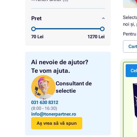
Select
Pret
noi și,
Pentru
70
Lei
1270
Lei
Car
Ai nevoie de ajutor?
Te vom ajuta.
Ce
Consultant de
selectie
031 630 8312
(8:00 - 16:30)
info@tonerpartner.ro
Aș vrea să vă spun