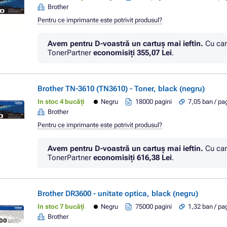
Brother
Pentru ce imprimante este potrivit produsul?
Avem pentru D-voastră un cartuș mai ieftin.
Cu car
TonerPartner
economisiţi
355,07 Lei
.
Brother TN-3610 (TN3610) - Toner, black (negru)
In stoc 4 bucăți
Negru
18000 pagini
7,05 ban / pa
Brother
Pentru ce imprimante este potrivit produsul?
Avem pentru D-voastră un cartuș mai ieftin.
Cu car
TonerPartner
economisiţi
616,38 Lei
.
Brother DR3600 - unitate optica, black (negru)
In stoc 7 bucăți
Negru
75000 pagini
1,32 ban / pa
Brother