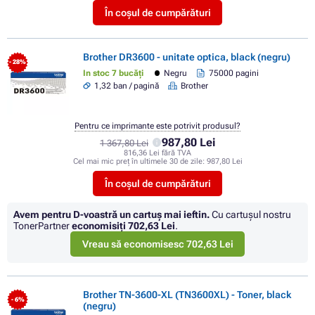
În coșul de cumpărături
Brother DR3600 - unitate optica, black (negru)
- 28%
In stoc 7 bucăți
Negru
75000 pagini
1,32 ban / pagină
Brother
Pentru ce imprimante este potrivit produsul?
987,80 Lei
1 367,80 Lei
816,36 Lei fără TVA
Cel mai mic preț în ultimele 30 de zile:
987,80 Lei
În coșul de cumpărături
Avem pentru D-voastră un cartuș mai ieftin.
Cu cartuşul nostru
TonerPartner
economisiţi
702,63 Lei
.
Vreau să economisesc 702,63 Lei
Brother TN-3600-XL (TN3600XL) - Toner, black
- 6%
(negru)