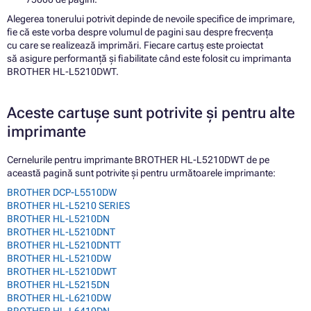
Alegerea tonerului potrivit depinde de nevoile specifice de imprimare,
fie că este vorba despre volumul de pagini sau despre frecvența
cu care se realizează imprimări. Fiecare cartuș este proiectat
să asigure performanță și fiabilitate când este folosit cu imprimanta
BROTHER HL-L5210DWT.
Aceste cartușe sunt potrivite și pentru alte
imprimante
Cernelurile pentru imprimante BROTHER HL-L5210DWT de pe
această pagină sunt potrivite și pentru următoarele imprimante:
BROTHER DCP-L5510DW
BROTHER HL-L5210 SERIES
BROTHER HL-L5210DN
BROTHER HL-L5210DNT
BROTHER HL-L5210DNTT
BROTHER HL-L5210DW
BROTHER HL-L5210DWT
BROTHER HL-L5215DN
BROTHER HL-L6210DW
BROTHER HL-L6410DN