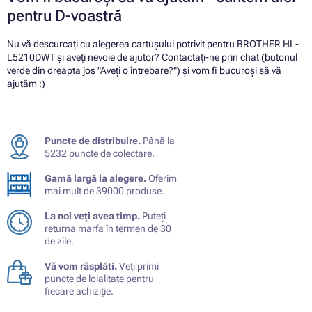
pentru D-voastră
Nu vă descurcați cu alegerea cartușului potrivit pentru BROTHER HL-
L5210DWT și aveți nevoie de ajutor? Contactați-ne prin chat (butonul
verde din dreapta jos "Aveți o întrebare?") și vom fi bucuroși să vă
ajutăm :)
Puncte de distribuire.
Până la
5232 puncte de colectare.
Gamă largă la alegere.
Oferim
mai mult de 39000 produse.
La noi veți avea timp.
Puteți
returna marfa în termen de 30
de zile.
Vă vom răsplăti.
Veți primi
puncte de loialitate pentru
fiecare achiziție.