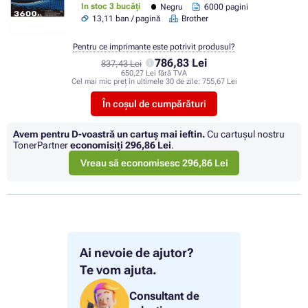
In stoc 3 bucăți
Negru
6000 pagini
13,11 ban / pagină
Brother
Pentru ce imprimante este potrivit produsul?
786,83 Lei
837,43 Lei
650,27 Lei fără TVA
Cel mai mic preț în ultimele 30 de zile:
755,67 Lei
În coșul de cumpărături
Avem pentru D-voastră un cartuș mai ieftin.
Cu cartuşul nostru
TonerPartner
economisiţi
296,86 Lei
.
Vreau să economisesc 296,86 Lei
Ai nevoie de ajutor?
Te vom ajuta.
Consultant de