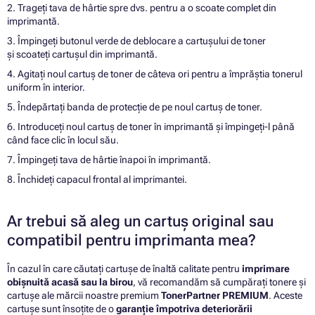
2. Trageți tava de hârtie spre dvs. pentru a o scoate complet din
imprimantă.
3. Împingeți butonul verde de deblocare a cartușului de toner
și scoateți cartușul din imprimantă.
4. Agitați noul cartuș de toner de câteva ori pentru a împrăștia tonerul
uniform în interior.
5. Îndepărtați banda de protecție de pe noul cartuș de toner.
6. Introduceți noul cartuș de toner în imprimantă și împingeți-l până
când face clic în locul său.
7. Împingeți tava de hârtie înapoi în imprimantă.
8. Închideți capacul frontal al imprimantei.
Ar trebui să aleg un cartuș original sau
compatibil pentru imprimanta mea?
În cazul în care căutați cartușe de înaltă calitate pentru
imprimare
obișnuită acasă sau la birou
, vă recomandăm să cumpărați tonere și
cartușe ale mărcii noastre premium
TonerPartner PREMIUM
. Aceste
cartușe sunt însoțite de o
garanție împotriva deteriorării