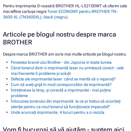
Pentru imprimanta D-voastră BROTHER HL-L5210DWT vă oferim cele
mai ieftine cartușe negre
Toner ECONOMY pentru BROTHER TN-
3600-XL (TN3600XL), black (negru)
.
Articole pe blogul nostru despre marca
BROTHER
Despre marca BROTHER am scris mai multe articole pe blogul nostru:
Povestea brand-ului Brother - din Japonia in toata lumea
Când tonerul dintr-o imprimantă laser nu printează corect - cele
mai frecvente 5 probleme și soluții
Defecte ale imprimantei laser: când se merită să o reparați?
Cum să aveți grijă în mod corespunzător de imprimantă?
Întreținerea la timp, și corectă a imprimantei - mai puține
probleme
Înlocuirea tonerului din imprimantă: la ce ar trebui să acordați
atenție pentru ca noul tonerul să funcționeze impecabil?
Unde aruncați imprimanta: 4 locuri pentru a o recicla
Vom fi bucuroși să vă ajutăm - suntem aici