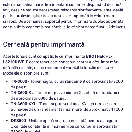
este capacitatea mare de alimentare cu hârtie, dispunând de două
tăvi, ceea ce reduce necesitatea reîncărcărilor frecvente. Este ideală
pentru profesioniștii care au nevoie de imprimări în volum mare
și rapid. De asemenea, suportul pentru imprimare duplex automată
contribuie la economisirea hârtiei și la eficientizarea fluxului de lucru.
Cerneală pentru imprimantă
Aceste tonere sunt compatibile cu imprimanta
BROTHER HL-
L5210DWT
. Fiecare toner este conceput pentru a oferi imprimări
de înaltă calitate, cu un randament variabil în funcție de model.
Modelele disponibile sunt:
TN-3600
- Toner negru, cu un randament de aproximativ 3000
de pagini.
TN-3600-XL
- Toner negru, versiunea XL, oferă un randament
de aproximativ 6000 de pagini.
TN-3600-XXL
- Toner negru, versiunea XXL, pentru cei care
au nevoie de un randament și mai mare, de aproximativ 11000
de pagini.
DR3600
- Unitate optică negru, concepută pentru a asigura
o calitate constantă a imprimării pe parcursul a aproximativ
75000 de pagini.