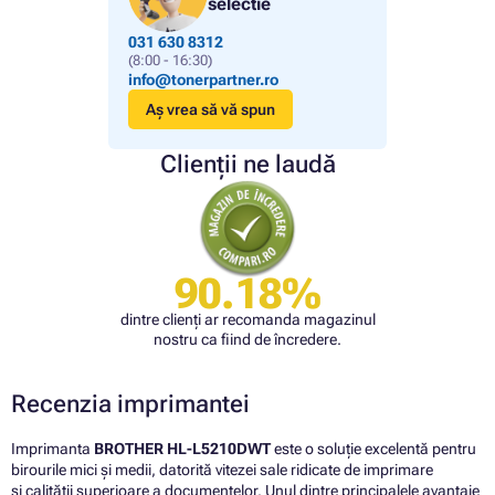
selectie
031 630 8312
(8:00 - 16:30)
info@tonerpartner.ro
Aș vrea să vă spun
Clienții ne laudă
90.18%
dintre clienți ar recomanda magazinul
nostru ca fiind de încredere.
Recenzia imprimantei
Imprimanta
BROTHER HL-L5210DWT
este o soluție excelentă pentru
birourile mici și medii, datorită vitezei sale ridicate de imprimare
și calității superioare a documentelor. Unul dintre principalele avantaje