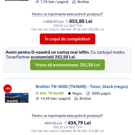
7,76 ban / pagină
Brother
Pentru ce imprimante este potrivit produsul?
853,80 Lei
1 058,97 Lei
705,62 Lei fără TVA
Cel mai mic preț în ultimele 30 de zile:
853,80 Lei
În coșul de cumpărături
Avem pentru D-voastră un cartuș mai ieftin.
Cu cartuşul nostru
TonerPartner
economisiţi
252,50 Lei
.
Vreau să economisesc 252,50 Lei
Brother TN-3600 (TN3600) - Toner, black (negru)
- 5%
In stoc 10 bucăți
Negru
3000 pagini
14,49 ban / pagină
Brother
Pentru ce imprimante este potrivit produsul?
434,79 Lei
459,92 Lei
359,33 Lei fără TVA
Cel mai mic preț în ultimele 30 de zile:
413,80 Lei