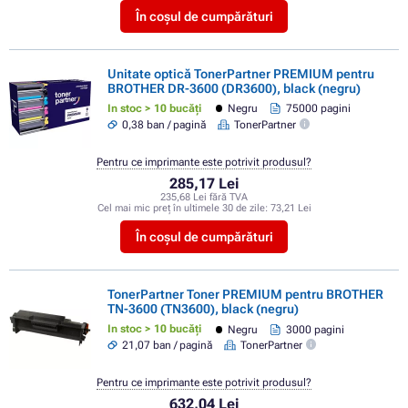
În coșul de cumpărături
Unitate optică TonerPartner PREMIUM pentru
BROTHER DR-3600 (DR3600), black (negru)
In stoc > 10 bucăți
Negru
75000 pagini
0,38 ban / pagină
TonerPartner
Pentru ce imprimante este potrivit produsul?
285,17 Lei
235,68 Lei fără TVA
Cel mai mic preț în ultimele 30 de zile:
73,21 Lei
În coșul de cumpărături
TonerPartner Toner PREMIUM pentru BROTHER
TN-3600 (TN3600), black (negru)
In stoc > 10 bucăți
Negru
3000 pagini
21,07 ban / pagină
TonerPartner
Pentru ce imprimante este potrivit produsul?
632,04 Lei