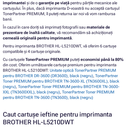
imprimantei
și de o
garanție pe viață
pentru părțile mecanice ale
cartușului. În plus, dacă imprimanta D-voastră nu acceptă cartușul
TonerPartner PREMIUM, îl puteți returna iar noi vă vom rambursa
banii.
În cazul în care doriți să imprimați fotografii sau
materiale de
prezentare de înaltă calitate
, vă recomandăm să achiziționați
cerneală originală pentru imprimantă
.
Pentru imprimanta BROTHER HL-L5210DWT, vă oferim 6 cartușe
compatibile și 4 cartușe originale.
Cu cartușele
TonerPartner PREMIUM
puteți
economisi până la 80%
din cost. Oferim următoarele cartușe premium pentru imprimanta
BROTHER HL-L5210DWT:
Unitate optică TonerPartner PREMIUM
pentru BROTHER DR-3600 (DR3600), black (negru)
,
TonerPartner
Toner PREMIUM pentru BROTHER TN-3600-XL (TN3600XL), black
(negru)
,
TonerPartner Toner PREMIUM pentru BROTHER TN-3600-
XXL (TN3600XXL), black (negru)
,
TonerPartner Toner PREMIUM
pentru BROTHER TN-3600 (TN3600), black (negru)
Caut cartușe ieftine pentru imprimanta
BROTHER HL-L5210DWT