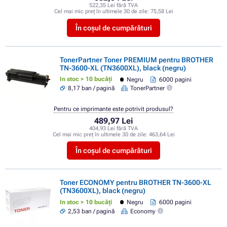
522,35 Lei fără TVA
Cel mai mic preț în ultimele 30 de zile:
75,58 Lei
În coșul de cumpărături
TonerPartner Toner PREMIUM pentru BROTHER
TN-3600-XL (TN3600XL), black (negru)
In stoc > 10 bucăți
Negru
6000 pagini
8,17 ban / pagină
TonerPartner
Pentru ce imprimante este potrivit produsul?
489,97 Lei
404,93 Lei fără TVA
Cel mai mic preț în ultimele 30 de zile:
463,64 Lei
În coșul de cumpărături
Toner ECONOMY pentru BROTHER TN-3600-XL
(TN3600XL), black (negru)
In stoc > 10 bucăți
Negru
6000 pagini
2,53 ban / pagină
Economy