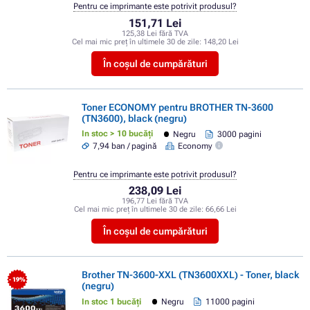
Pentru ce imprimante este potrivit produsul?
151,71 Lei
125,38 Lei fără TVA
Cel mai mic preț în ultimele 30 de zile:
148,20 Lei
În coșul de cumpărături
Toner ECONOMY pentru BROTHER TN-3600
(TN3600), black (negru)
In stoc > 10 bucăți
Negru
3000 pagini
7,94 ban / pagină
Economy
Pentru ce imprimante este potrivit produsul?
238,09 Lei
196,77 Lei fără TVA
Cel mai mic preț în ultimele 30 de zile:
66,66 Lei
În coșul de cumpărături
Brother TN-3600-XXL (TN3600XXL) - Toner, black
- 19%
(negru)
In stoc 1 bucăți
Negru
11000 pagini