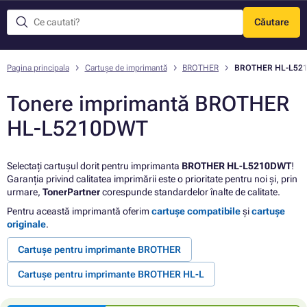
Căutare
Meniu
Pagina principala
Cartușe de imprimantă
BROTHER
BROTHER HL-L52
Tonere imprimantă BROTHER
HL-L5210DWT
Selectați cartușul dorit pentru imprimanta
BROTHER HL-L5210DWT
!
Garanția privind calitatea imprimării este o prioritate pentru noi și, prin
urmare,
TonerPartner
corespunde standardelor înalte de calitate.
Pentru această imprimantă oferim
cartușe compatibile
și
cartușe
originale
.
Cartușe pentru imprimante BROTHER
Cartușe pentru imprimante BROTHER HL-L