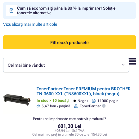
Cum să economisiți până la 80 % la imprimare? Soluție:
tonerele alternative
Vizualizați mai multe articole
Filtrează produsele
Cel mai bine vândut
TonerPartner Toner PREMIUM pentru BROTHER
TN-3600-XXL (TN3600XXL), black (negru)
In stoc > 10 bucăți
Negru
11000 pagini
5,47 ban / pagină
TonerPartner
Pentru ce imprimante este potrivit produsul?
601,30 Lei
496,94 Lei fără TVA
Cel mai mic preț în ultimele 30 de zile:
154,30 Lei