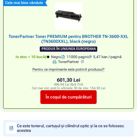
Cele mai bine vândute
TonerPartner Toner PREMIUM pentru BROTHER TN-3600-XXL
(TN3600XXL), black (negru)
PRODUS ÎN UNIUNEA EUROPEANA
In stoc > 10 bucăți
Negru
11000 pagini
5,47 ban / pagină
TonerPartner
Pentru ce imprimante este potrivit produsul?
601,30 Lei
496,94 Lei fără TVA
Cel mai mic preț în ultimele 30 de zile:
154,30 Lei
În coșul de cumpărături
Ce este tonerul, cartușul și cilindrul optic și la ce se folosesc
acestea