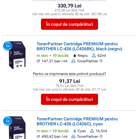
330,79 Lei
273,38 Lei fără TVA
Cel mai mic preț în ultimele 30 de zile:
307,90 Lei
În coșul de cumpărături
TonerPartner Cartridge PREMIUM pentru
BROTHER LC-426 (LC426BK), black (negru)
In stoc > 10 bucăți
Negru
62ml
147,37 ban / ml
TonerPartner
Pentru ce imprimante este potrivit produsul?
91,37 Lei
75,51 Lei fără TVA
Cel mai mic preț în ultimele 30 de zile:
87,71 Lei
În coșul de cumpărături
TonerPartner Cartridge PREMIUM pentru
BROTHER LC-426 (LC426C), cyan
In stoc > 10 bucăți
Cyan
16,5ml
490,42 ban / ml
TonerPartner