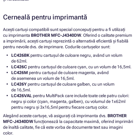
Cerneală pentru imprimantă
Acești cartuși compatibili sunt special concepuți pentru a fi utilizați
cu imprimanta
BROTHER MFC-J4340DW
. Oferind o calitate premium
a imprimării, acești cartuși reprezintă o alternativă eficientă și fiabilă
pentru nevoile dvs. de imprimare. Codurile cartușelor sunt:
LC426BK
pentru cartușul de culoare negru, având un volum
de 62ml.
LC426C
pentru cartușul de culoare cyan, cu un volum de 16,5ml.
LC426M
pentru cartușul de culoare magenta, având
de asemenea un volum de 16,5ml.
LC426Y
pentru cartușul de culoare galben, cu un volum
de 16,5ml.
LC426VAL
pentru MultiPack care include toate cele patru culori:
negru și color (cyan, magenta, galben), cu volumul de 1x62ml
pentru negru și 3x16,5ml pentru fiecare cartuș color.
Alegând aceste cartușe, vă asigurați că imprimanta dvs.
BROTHER
MFC-J4340DW
funcționează la capacitate maximă, oferind imprimări
de înaltă calitate, fie că este vorba de documente text sau imagini
color.