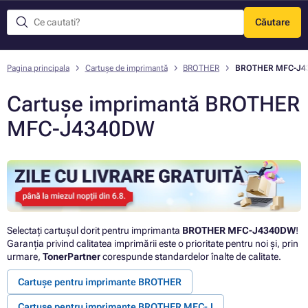
Căutare
Meniu
Pagina principala
Cartușe de imprimantă
BROTHER
BROTHER MFC-J4
Cartușe imprimantă BROTHER
MFC-J4340DW
Selectați cartușul dorit pentru imprimanta
BROTHER MFC-J4340DW
!
Garanția privind calitatea imprimării este o prioritate pentru noi și, prin
urmare,
TonerPartner
corespunde standardelor înalte de calitate.
Cartușe pentru imprimante BROTHER
Cartușe pentru imprimante BROTHER MFC-J