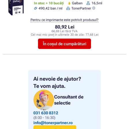
In stoc > 10 bucăți
Galben
16,5ml
490,42 ban / ml
TonerPartner
Pentru ce imprimante este potrivit produsul?
80,92 Lei
66,88 Lei fără TVA
Cel mai mic preț în ultimele 30 de zile:
77,68 Lei
În coșul de cumpărături
Ai nevoie de ajutor?
Te vom ajuta.
Consultant de
selectie
031 630 8312
(8:00 - 16:30)
info@tonerpartner.ro