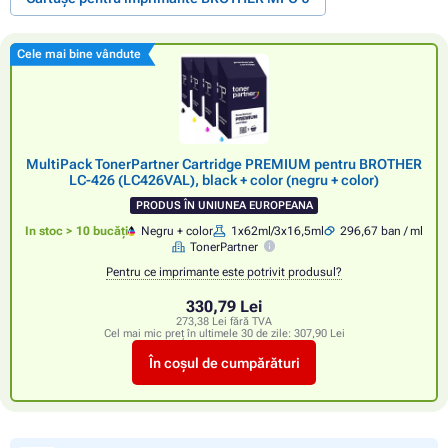
Cele mai bine vândute
MultiPack TonerPartner Cartridge PREMIUM pentru BROTHER
LC-426 (LC426VAL), black + color (negru + color)
PRODUS ÎN UNIUNEA EUROPEANA
In stoc > 10 bucăți
Negru + color
1x62ml/3x16,5ml
296,67 ban / ml
TonerPartner
Pentru ce imprimante este potrivit produsul?
330,79 Lei
273,38 Lei fără TVA
Cel mai mic preț în ultimele 30 de zile:
307,90 Lei
În coșul de cumpărături