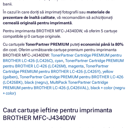
banii.
În cazul în care doriți să imprimați fotografii sau
materiale de
prezentare de înaltă calitate
, vă recomandăm să achiziționați
cerneală originală pentru imprimantă
.
Pentru imprimanta BROTHER MFC-J4340DW, vă oferim 5 cartușe
compatibile și 0 cartușe originale.
Cu cartușele
TonerPartner PREMIUM
puteți
economisi până la 80%
din cost. Oferim următoarele cartușe premium pentru imprimanta
BROTHER MFC-J4340DW:
TonerPartner Cartridge PREMIUM pentru
BROTHER LC-426 (LC426C), cyan
,
TonerPartner Cartridge PREMIUM
pentru BROTHER LC-426 (LC426M), magenta
,
TonerPartner
Cartridge PREMIUM pentru BROTHER LC-426 (LC426Y), yellow
(galben)
,
TonerPartner Cartridge PREMIUM pentru BROTHER LC-426
(LC426BK), black (negru)
,
MultiPack TonerPartner Cartridge
PREMIUM pentru BROTHER LC-426 (LC426VAL), black + color (negru
+ color)
Caut cartușe ieftine pentru imprimanta
BROTHER MFC-J4340DW