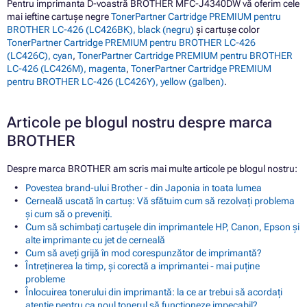
Pentru imprimanta D-voastră BROTHER MFC-J4340DW vă oferim cele
mai ieftine cartușe negre
TonerPartner Cartridge PREMIUM pentru
BROTHER LC-426 (LC426BK), black (negru)
și cartușe color
TonerPartner Cartridge PREMIUM pentru BROTHER LC-426
(LC426C), cyan
,
TonerPartner Cartridge PREMIUM pentru BROTHER
LC-426 (LC426M), magenta
,
TonerPartner Cartridge PREMIUM
pentru BROTHER LC-426 (LC426Y), yellow (galben)
.
Articole pe blogul nostru despre marca
BROTHER
Despre marca BROTHER am scris mai multe articole pe blogul nostru:
Povestea brand-ului Brother - din Japonia in toata lumea
Cerneală uscată în cartuș: Vă sfătuim cum să rezolvați problema
și cum să o preveniți.
Cum să schimbați cartușele din imprimantele HP, Canon, Epson și
alte imprimante cu jet de cerneală
Cum să aveți grijă în mod corespunzător de imprimantă?
Întreținerea la timp, și corectă a imprimantei - mai puține
probleme
Înlocuirea tonerului din imprimantă: la ce ar trebui să acordați
atenție pentru ca noul tonerul să funcționeze impecabil?