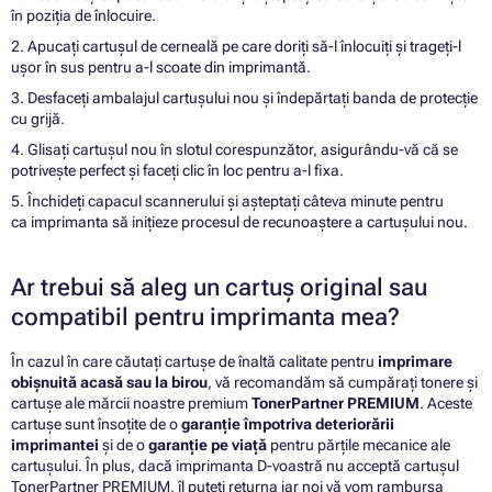
în poziția de înlocuire.
2. Apucați cartușul de cerneală pe care doriți să-l înlocuiți și trageți-l
ușor în sus pentru a-l scoate din imprimantă.
3. Desfaceți ambalajul cartușului nou și îndepărtați banda de protecție
cu grijă.
4. Glisați cartușul nou în slotul corespunzător, asigurându-vă că se
potrivește perfect și faceți clic în loc pentru a-l fixa.
5. Închideți capacul scannerului și așteptați câteva minute pentru
ca imprimanta să inițieze procesul de recunoaștere a cartușului nou.
Ar trebui să aleg un cartuș original sau
compatibil pentru imprimanta mea?
În cazul în care căutați cartușe de înaltă calitate pentru
imprimare
obișnuită acasă sau la birou
, vă recomandăm să cumpărați tonere și
cartușe ale mărcii noastre premium
TonerPartner PREMIUM
. Aceste
cartușe sunt însoțite de o
garanție împotriva deteriorării
imprimantei
și de o
garanție pe viață
pentru părțile mecanice ale
cartușului. În plus, dacă imprimanta D-voastră nu acceptă cartușul
TonerPartner PREMIUM, îl puteți returna iar noi vă vom rambursa