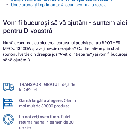
Unde aruncați imprimanta: 4 locuri pentru a o recicla
Vom fi bucuroși să vă ajutăm - suntem aici
pentru D-voastră
Nu vă descurcați cu alegerea cartușului potrivit pentru BROTHER
MFC-J4340DW și aveți nevoie de ajutor? Contactați-ne prin chat
(butonul verde din dreapta jos "Aveți o întrebare?") și vom fi bucuroși
să vă ajutăm :)
TRANSPORT GRATUIT
deja de
la 249 Lei
Gamă largă la alegere.
Oferim
mai mult de 39000 produse.
La noi veți avea timp.
Puteți
returna marfa în termen de 30
de zile.