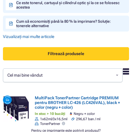
Ce este tonerul, cartușul și cilindrul optic și la ce se folosesc
acestea
Cum să economisiți până la 80 % la imprimare? Soluție:
tonerele alternative
Vizualizați mai multe articole
Filtrează produsele
Cel mai bine vândut
MultiPack TonerPartner Cartridge PREMIUM
pentru BROTHER LC-426 (LC426VAL), black +
color (negru + color)
In stoc > 10 bucăți
Negru + color
1x62ml/3x16,5ml
296,67 ban / ml
TonerPartner
Pentru ce imprimante este potrivit produsul?