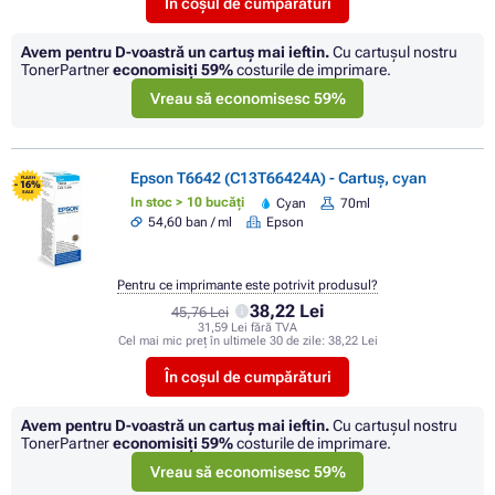
În coșul de cumpărături
Avem pentru D-voastră un cartuș mai ieftin.
Cu cartuşul nostru
TonerPartner
economisiţi
59%
costurile de imprimare.
Vreau să economisesc 59%
Epson T6642 (C13T66424A) - Cartuș, cyan
FLASH
- 16%
SALE
In stoc > 10 bucăți
Cyan
70ml
54,60 ban / ml
Epson
Pentru ce imprimante este potrivit produsul?
38,22 Lei
45,76 Lei
31,59 Lei fără TVA
Cel mai mic preț în ultimele 30 de zile:
38,22 Lei
În coșul de cumpărături
Avem pentru D-voastră un cartuș mai ieftin.
Cu cartuşul nostru
TonerPartner
economisiţi
59%
costurile de imprimare.
Vreau să economisesc 59%