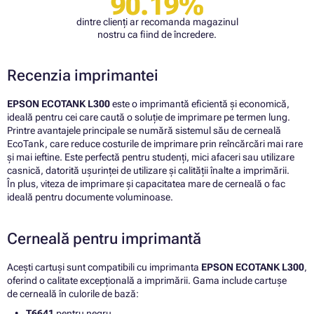
90.19%
dintre clienți ar recomanda magazinul
nostru ca fiind de încredere.
Recenzia imprimantei
EPSON ECOTANK L300
este o imprimantă eficientă și economică,
ideală pentru cei care caută o soluție de imprimare pe termen lung.
Printre avantajele principale se numără sistemul său de cerneală
EcoTank, care reduce costurile de imprimare prin reîncărcări mai rare
și mai ieftine. Este perfectă pentru studenți, mici afaceri sau utilizare
casnică, datorită ușurinței de utilizare și calității înalte a imprimării.
În plus, viteza de imprimare și capacitatea mare de cerneală o fac
ideală pentru documente voluminoase.
Cerneală pentru imprimantă
Acești cartuși sunt compatibili cu imprimanta
EPSON ECOTANK L300
,
oferind o calitate excepțională a imprimării. Gama include cartușe
de cerneală în culorile de bază:
T6641
pentru negru,