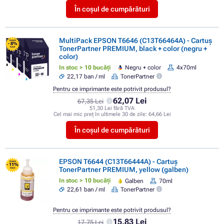
În coșul de cumpărături
MultiPack EPSON T6646 (C13T66464A) - Cartuș
FLASH
- 8%
TonerPartner PREMIUM, black + color (negru +
SALE
color)
In stoc > 10 bucăți
Negru + color
4x70ml
22,17 ban / ml
TonerPartner
Pentru ce imprimante este potrivit produsul?
62,07 Lei
67,35 Lei
51,30 Lei fără TVA
Cel mai mic preț în ultimele 30 de zile:
64,66 Lei
În coșul de cumpărături
EPSON T6644 (C13T66444A) - Cartuș
FLASH
- 11%
TonerPartner PREMIUM, yellow (galben)
SALE
In stoc > 10 bucăți
Galben
70ml
22,61 ban / ml
TonerPartner
Pentru ce imprimante este potrivit produsul?
15,83 Lei
17,75 Lei