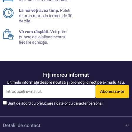
La noi veți avea timp.
Puteți
returna marfa în termen de 30
de zile.
Vă vom răsplăti.
Veți primi
puncte de loialitate pentru
fiecare achiziție.
Fiți mereu informat
Ultimele informații despre noutati și promoții direct pe e-mailul tău.
Aboneaza-te
Sunt de acord cu prelucrarea
datelor cu caracter personal
Detalii de contact