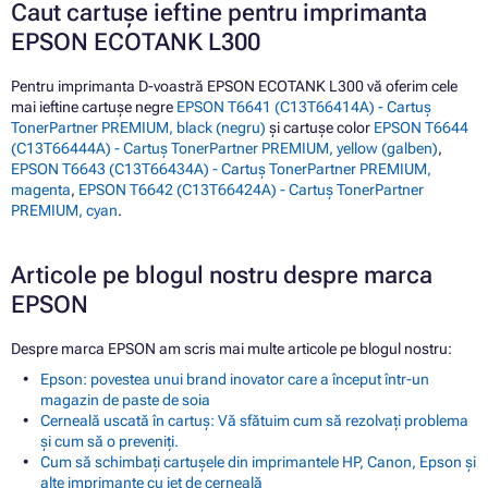
Caut cartușe ieftine pentru imprimanta
EPSON ECOTANK L300
Pentru imprimanta D-voastră EPSON ECOTANK L300 vă oferim cele
mai ieftine cartușe negre
EPSON T6641 (C13T66414A) - Cartuș
TonerPartner PREMIUM, black (negru)
și cartușe color
EPSON T6644
(C13T66444A) - Cartuș TonerPartner PREMIUM, yellow (galben)
,
EPSON T6643 (C13T66434A) - Cartuș TonerPartner PREMIUM,
magenta
,
EPSON T6642 (C13T66424A) - Cartuș TonerPartner
PREMIUM, cyan
.
Articole pe blogul nostru despre marca
EPSON
Despre marca EPSON am scris mai multe articole pe blogul nostru:
Epson: povestea unui brand inovator care a început într-un
magazin de paste de soia
Cerneală uscată în cartuș: Vă sfătuim cum să rezolvați problema
și cum să o preveniți.
Cum să schimbați cartușele din imprimantele HP, Canon, Epson și
alte imprimante cu jet de cerneală