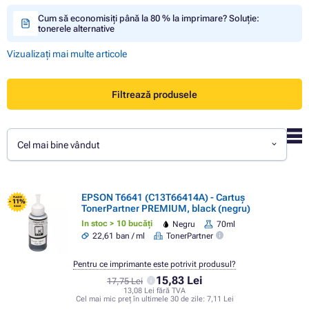
Cum să economisiți până la 80 % la imprimare? Soluție:
tonerele alternative
Vizualizați mai multe articole
Filtrează produsele
Cel mai bine vândut
EPSON T6641 (C13T66414A) - Cartuș
FLASH
- 11%
TonerPartner PREMIUM, black (negru)
SALE
In stoc > 10 bucăți
Negru
70ml
22,61 ban / ml
TonerPartner
Pentru ce imprimante este potrivit produsul?
15,83 Lei
17,75 Lei
13,08 Lei fără TVA
Cel mai mic preț în ultimele 30 de zile:
7,11 Lei