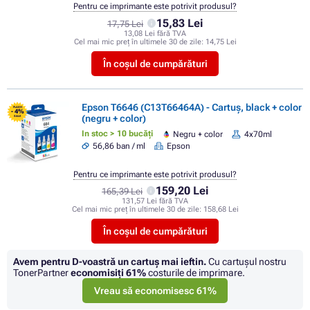
Pentru ce imprimante este potrivit produsul?
15,83 Lei
17,75 Lei
13,08 Lei fără TVA
Cel mai mic preț în ultimele 30 de zile:
14,75 Lei
În coșul de cumpărături
Epson T6646 (C13T66464A) - Cartuș, black + color
FLASH
- 4%
(negru + color)
SALE
In stoc > 10 bucăți
Negru + color
4x70ml
56,86 ban / ml
Epson
Pentru ce imprimante este potrivit produsul?
159,20 Lei
165,39 Lei
131,57 Lei fără TVA
Cel mai mic preț în ultimele 30 de zile:
158,68 Lei
În coșul de cumpărături
Avem pentru D-voastră un cartuș mai ieftin.
Cu cartuşul nostru
TonerPartner
economisiţi
61%
costurile de imprimare.
Vreau să economisesc 61%