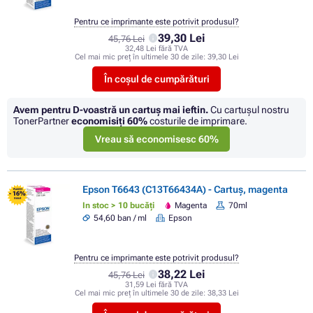
Pentru ce imprimante este potrivit produsul?
39,30 Lei
45,76 Lei
32,48 Lei fără TVA
Cel mai mic preț în ultimele 30 de zile:
39,30 Lei
În coșul de cumpărături
Avem pentru D-voastră un cartuș mai ieftin.
Cu cartuşul nostru
TonerPartner
economisiţi
60%
costurile de imprimare.
Vreau să economisesc 60%
Epson T6643 (C13T66434A) - Cartuș, magenta
FLASH
- 16%
SALE
In stoc > 10 bucăți
Magenta
70ml
54,60 ban / ml
Epson
Pentru ce imprimante este potrivit produsul?
38,22 Lei
45,76 Lei
31,59 Lei fără TVA
Cel mai mic preț în ultimele 30 de zile:
38,33 Lei