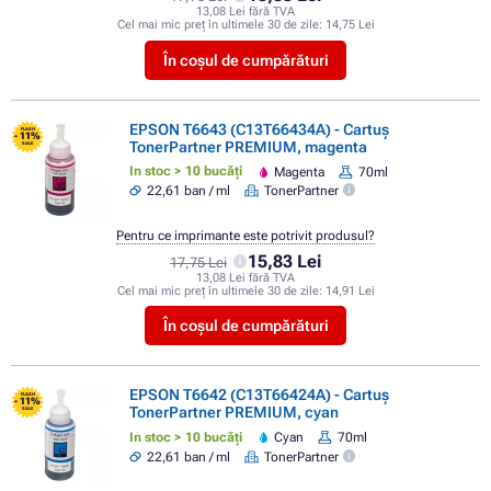
13,08 Lei fără TVA
Cel mai mic preț în ultimele 30 de zile:
14,75 Lei
În coșul de cumpărături
EPSON T6643 (C13T66434A) - Cartuș
FLASH
- 11%
TonerPartner PREMIUM, magenta
SALE
In stoc > 10 bucăți
Magenta
70ml
22,61 ban / ml
TonerPartner
Pentru ce imprimante este potrivit produsul?
15,83 Lei
17,75 Lei
13,08 Lei fără TVA
Cel mai mic preț în ultimele 30 de zile:
14,91 Lei
În coșul de cumpărături
EPSON T6642 (C13T66424A) - Cartuș
FLASH
- 11%
TonerPartner PREMIUM, cyan
SALE
In stoc > 10 bucăți
Cyan
70ml
22,61 ban / ml
TonerPartner