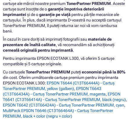
cartușe ale mărcii noastre premium
TonerPartner PREMIUM
. Aceste
cartușe sunt însoțite de o
garanție împotriva deteriorării
imprimantei
și de o
garanție pe viață
pentru părțile mecanice ale
cartușului. În plus, dacă imprimanta D-voastră nu acceptă cartușul
TonerPartner PREMIUM, îl puteți returna iar noi vă vom rambursa
banii.
În cazul în care doriți să imprimați fotografii sau
materiale de
prezentare de înaltă calitate
, vă recomandăm să achiziționați
cerneală originală pentru imprimantă
.
Pentru imprimanta EPSON ECOTANK L300, vă oferim 5 cartușe
compatibile și 5 cartușe originale.
Cu cartușele
TonerPartner PREMIUM
puteți
economisi până la 80%
din cost. Oferim următoarele cartușe premium pentru imprimanta
EPSON ECOTANK L300:
EPSON T6644 (C13T66444A) - Cartuș
TonerPartner PREMIUM, yellow (galben)
,
EPSON T6643
(C13T66434A) - Cartuș TonerPartner PREMIUM, magenta
,
EPSON
T6641 (C13T66414A) - Cartuș TonerPartner PREMIUM, black (negru)
,
EPSON T6642 (C13T66424A) - Cartuș TonerPartner PREMIUM, cyan
,
MultiPack EPSON T6646 (C13T66464A) - Cartuș TonerPartner
PREMIUM, black + color (negru + color)