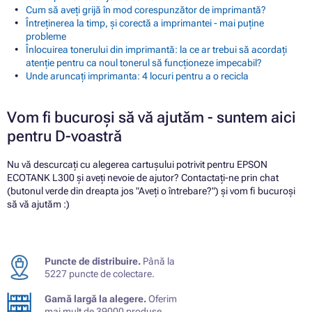
Cum să aveți grijă în mod corespunzător de imprimantă?
Întreținerea la timp, și corectă a imprimantei - mai puține
probleme
Înlocuirea tonerului din imprimantă: la ce ar trebui să acordați
atenție pentru ca noul tonerul să funcționeze impecabil?
Unde aruncați imprimanta: 4 locuri pentru a o recicla
Vom fi bucuroși să vă ajutăm - suntem aici
pentru D-voastră
Nu vă descurcați cu alegerea cartușului potrivit pentru EPSON
ECOTANK L300 și aveți nevoie de ajutor? Contactați-ne prin chat
(butonul verde din dreapta jos "Aveți o întrebare?") și vom fi bucuroși
să vă ajutăm :)
Puncte de distribuire.
Până la
5227 puncte de colectare.
Gamă largă la alegere.
Oferim
mai mult de 39000 produse.