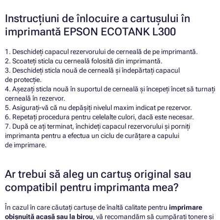
Instrucțiuni de înlocuire a cartușului în
imprimantă EPSON ECOTANK L300
1. Deschideți capacul rezervorului de cerneală de pe imprimantă.
2. Scoateți sticla cu cerneală folosită din imprimantă.
3. Deschideți sticla nouă de cerneală și îndepărtați capacul
de protecție.
4. Așezați sticla nouă în suportul de cerneală și începeți încet să turnați
cerneală în rezervor.
5. Asigurați-vă că nu depășiți nivelul maxim indicat pe rezervor.
6. Repetați procedura pentru celelalte culori, dacă este necesar.
7. După ce ați terminat, închideți capacul rezervorului și porniți
imprimanta pentru a efectua un ciclu de curățare a capului
de imprimare.
Ar trebui să aleg un cartuș original sau
compatibil pentru imprimanta mea?
În cazul în care căutați cartușe de înaltă calitate pentru
imprimare
obișnuită acasă sau la birou
, vă recomandăm să cumpărați tonere și