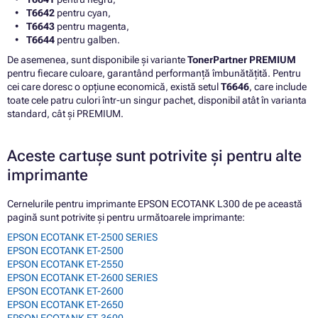
T6642
pentru cyan,
T6643
pentru magenta,
T6644
pentru galben.
De asemenea, sunt disponibile și variante
TonerPartner PREMIUM
pentru fiecare culoare, garantând performanță îmbunătățită. Pentru
cei care doresc o opțiune economică, există setul
T6646
, care include
toate cele patru culori într-un singur pachet, disponibil atât în varianta
standard, cât și PREMIUM.
Aceste cartușe sunt potrivite și pentru alte
imprimante
Cernelurile pentru imprimante EPSON ECOTANK L300 de pe această
pagină sunt potrivite și pentru următoarele imprimante:
EPSON ECOTANK ET-2500 SERIES
EPSON ECOTANK ET-2500
EPSON ECOTANK ET-2550
EPSON ECOTANK ET-2600 SERIES
EPSON ECOTANK ET-2600
EPSON ECOTANK ET-2650
EPSON ECOTANK ET-3600