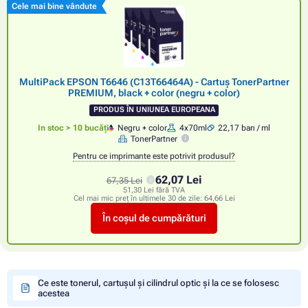
Cele mai bine vândute
MultiPack EPSON T6646 (C13T66464A) - Cartuș TonerPartner
PREMIUM, black + color (negru + color)
PRODUS ÎN UNIUNEA EUROPEANA
In stoc > 10 bucăți
Negru + color
4x70ml
22,17 ban / ml
TonerPartner
Pentru ce imprimante este potrivit produsul?
62,07 Lei
67,35 Lei
51,30 Lei fără TVA
Cel mai mic preț în ultimele 30 de zile:
64,66 Lei
În coșul de cumpărături
Ce este tonerul, cartușul și cilindrul optic și la ce se folosesc
acestea