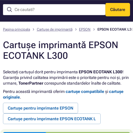
Căutare
Meniu
Pagina principala
Cartușe de imprimantă
EPSON
EPSON ECOTANK L3
Cartușe imprimantă EPSON
ECOTANK L300
Selectați cartușul dorit pentru imprimanta
EPSON ECOTANK L300
!
Garanția privind calitatea imprimării este o prioritate pentru noi și, prin
urmare,
TonerPartner
corespunde standardelor înalte de calitate.
Pentru această imprimantă oferim
cartușe compatibile
și
cartușe
originale
.
Cartușe pentru imprimante EPSON
Cartușe pentru imprimante EPSON ECOTANK L