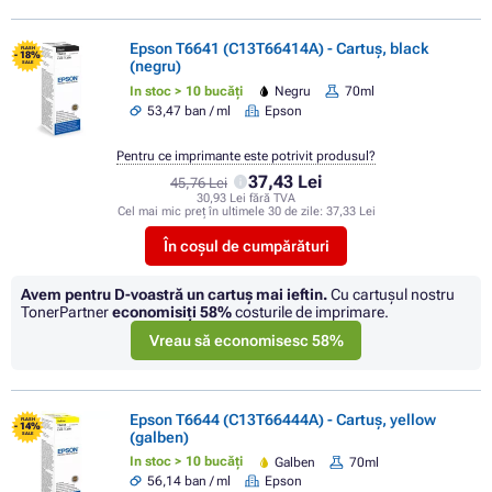
Epson T6641 (C13T66414A) - Cartuș, black
FLASH
- 18%
(negru)
SALE
In stoc > 10 bucăți
Negru
70ml
53,47 ban / ml
Epson
Pentru ce imprimante este potrivit produsul?
37,43 Lei
45,76 Lei
30,93 Lei fără TVA
Cel mai mic preț în ultimele 30 de zile:
37,33 Lei
În coșul de cumpărături
Avem pentru D-voastră un cartuș mai ieftin.
Cu cartuşul nostru
TonerPartner
economisiţi
58%
costurile de imprimare.
Vreau să economisesc 58%
Epson T6644 (C13T66444A) - Cartuș, yellow
FLASH
- 14%
(galben)
SALE
In stoc > 10 bucăți
Galben
70ml
56,14 ban / ml
Epson