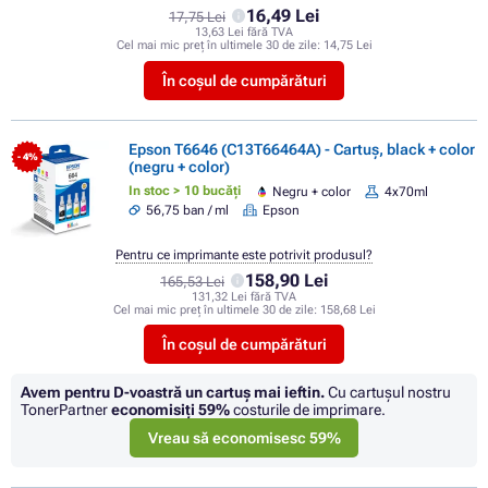
16,49 Lei
17,75 Lei
13,63 Lei fără TVA
Cel mai mic preț în ultimele 30 de zile:
14,75 Lei
În coșul de cumpărături
Epson T6646 (C13T66464A) - Cartuș, black + color
- 4%
(negru + color)
In stoc > 10 bucăți
Negru + color
4x70ml
56,75 ban / ml
Epson
Pentru ce imprimante este potrivit produsul?
158,90 Lei
165,53 Lei
131,32 Lei fără TVA
Cel mai mic preț în ultimele 30 de zile:
158,68 Lei
În coșul de cumpărături
Avem pentru D-voastră un cartuș mai ieftin.
Cu cartuşul nostru
TonerPartner
economisiţi
59%
costurile de imprimare.
Vreau să economisesc 59%