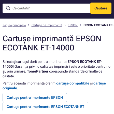
Căutare
Meniu
Pagina principala
Cartușe de imprimantă
EPSON
EPSON ECOTANK ET-
Cartușe imprimantă EPSON
ECOTANK ET-14000
Selectați cartușul dorit pentru imprimanta
EPSON ECOTANK ET-
14000
! Garanția privind calitatea imprimării este o prioritate pentru noi
și, prin urmare,
TonerPartner
corespunde standardelor înalte de
calitate.
Pentru această imprimantă oferim
cartușe compatibile
și
cartușe
originale
.
Cartușe pentru imprimante EPSON
Cartușe pentru imprimante EPSON ECOTANK ET