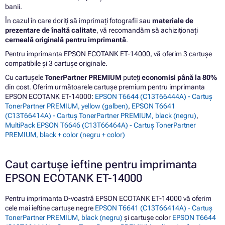
banii.
În cazul în care doriți să imprimați fotografii sau
materiale de
prezentare de înaltă calitate
, vă recomandăm să achiziționați
cerneală originală pentru imprimantă
.
Pentru imprimanta EPSON ECOTANK ET-14000, vă oferim 3 cartușe
compatibile și 3 cartușe originale.
Cu cartușele
TonerPartner PREMIUM
puteți
economisi până la 80%
din cost. Oferim următoarele cartușe premium pentru imprimanta
EPSON ECOTANK ET-14000:
EPSON T6644 (C13T66444A) - Cartuș
TonerPartner PREMIUM, yellow (galben)
,
EPSON T6641
(C13T66414A) - Cartuș TonerPartner PREMIUM, black (negru)
,
MultiPack EPSON T6646 (C13T66464A) - Cartuș TonerPartner
PREMIUM, black + color (negru + color)
Caut cartușe ieftine pentru imprimanta
EPSON ECOTANK ET-14000
Pentru imprimanta D-voastră EPSON ECOTANK ET-14000 vă oferim
cele mai ieftine cartușe negre
EPSON T6641 (C13T66414A) - Cartuș
TonerPartner PREMIUM, black (negru)
și cartușe color
EPSON T6644