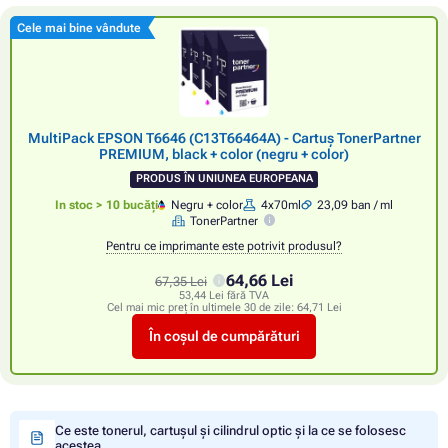
Cele mai bine vândute
MultiPack EPSON T6646 (C13T66464A) - Cartuș TonerPartner
PREMIUM, black + color (negru + color)
PRODUS ÎN UNIUNEA EUROPEANA
In stoc > 10 bucăți
Negru + color
4x70ml
23,09 ban / ml
TonerPartner
Pentru ce imprimante este potrivit produsul?
64,66 Lei
67,35 Lei
53,44 Lei fără TVA
Cel mai mic preț în ultimele 30 de zile:
64,71 Lei
În coșul de cumpărături
Ce este tonerul, cartușul și cilindrul optic și la ce se folosesc
acestea