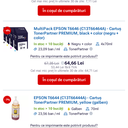
Cel mai mic preț în ultimele 30 de zile:
7,11 Lei
În coșul de cumpărături
MultiPack EPSON T6646 (C13T66464A) - Cartuș
- 4%
TonerPartner PREMIUM, black + color (negru +
color)
In stoc > 10 bucăți
Negru + color
4x70ml
23,09 ban / ml
TonerPartner
Pentru ce imprimante este potrivit produsul?
64,66 Lei
67,35 Lei
53,44 Lei fără TVA
Cel mai mic preț în ultimele 30 de zile:
64,71 Lei
În coșul de cumpărături
EPSON T6644 (C13T66444A) - Cartuș
- 7%
TonerPartner PREMIUM, yellow (galben)
In stoc > 10 bucăți
Galben
70ml
23,56 ban / ml
TonerPartner
Pentru ce imprimante este potrivit produsul?