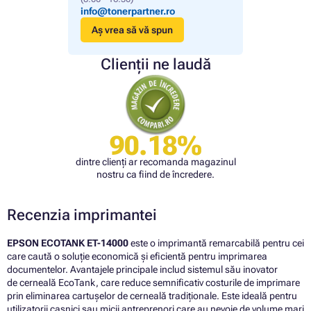
info@tonerpartner.ro
Aș vrea să vă spun
Clienții ne laudă
90.18%
dintre clienți ar recomanda magazinul
nostru ca fiind de încredere.
Recenzia imprimantei
EPSON ECOTANK ET-14000
este o imprimantă remarcabilă pentru cei
care caută o soluție economică și eficientă pentru imprimarea
documentelor. Avantajele principale includ sistemul său inovator
de cerneală EcoTank, care reduce semnificativ costurile de imprimare
prin eliminarea cartușelor de cerneală tradiționale. Este ideală pentru
utilizatorii casnici sau micii antreprenori care au nevoie de volume mari