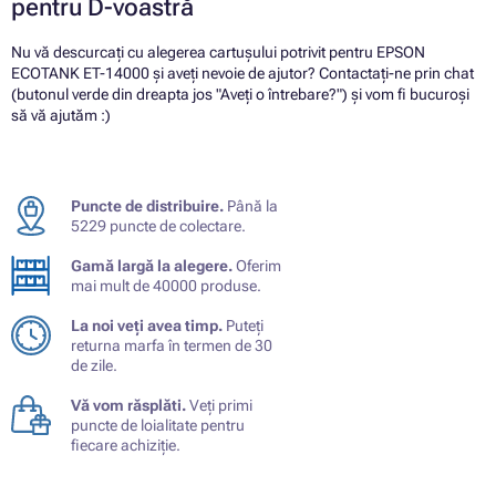
pentru D-voastră
Nu vă descurcați cu alegerea cartușului potrivit pentru EPSON
ECOTANK ET-14000 și aveți nevoie de ajutor? Contactați-ne prin chat
(butonul verde din dreapta jos "Aveți o întrebare?") și vom fi bucuroși
să vă ajutăm :)
Puncte de distribuire.
Până la
5229 puncte de colectare.
Gamă largă la alegere.
Oferim
mai mult de 40000 produse.
La noi veți avea timp.
Puteți
returna marfa în termen de 30
de zile.
Vă vom răsplăti.
Veți primi
puncte de loialitate pentru
fiecare achiziție.