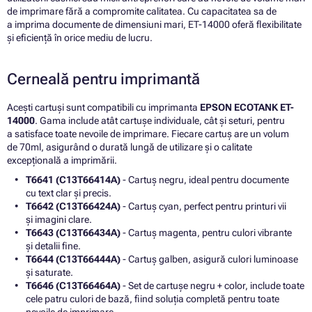
de imprimare fără a compromite calitatea. Cu capacitatea sa de
a imprima documente de dimensiuni mari, ET-14000 oferă flexibilitate
și eficiență în orice mediu de lucru.
Cerneală pentru imprimantă
Acești cartuși sunt compatibili cu imprimanta
EPSON ECOTANK ET-
14000
. Gama include atât cartușe individuale, cât și seturi, pentru
a satisface toate nevoile de imprimare. Fiecare cartuș are un volum
de 70ml, asigurând o durată lungă de utilizare și o calitate
excepțională a imprimării.
T6641 (C13T66414A)
- Cartuș negru, ideal pentru documente
cu text clar și precis.
T6642 (C13T66424A)
- Cartuș cyan, perfect pentru printuri vii
și imagini clare.
T6643 (C13T66434A)
- Cartuș magenta, pentru culori vibrante
și detalii fine.
T6644 (C13T66444A)
- Cartuș galben, asigură culori luminoase
și saturate.
T6646 (C13T66464A)
- Set de cartușe negru + color, include toate
cele patru culori de bază, fiind soluția completă pentru toate