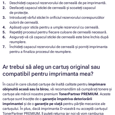
Deschideți capacul rezervorului de cerneală de pe imprimantă.
Desfaceți capacul sticlei de cerneală și scoateți capacul
de protecție.
Introduceți vârful sticlei în orificiul rezervorului corespunzător
culorii de cerneală.
Apăsați ușor sticla pentru a umple rezervorul cu cerneală.
Repetăți procesul pentru fiecare culoare de cerneală necesară.
Asigurați-vă că capacul sticlei de cerneală este bine închis după
reumplere.
Închideți capacul rezervorului de cerneală și porniți imprimanta
pentru a finaliza procesul de reumplere.
Ar trebui să aleg un cartuș original sau
compatibil pentru imprimanta mea?
În cazul în care căutați cartușe de înaltă calitate pentru
imprimare
obișnuită acasă sau la birou
, vă recomandăm să cumpărați tonere și
cartușe ale mărcii noastre premium
TonerPartner PREMIUM
. Aceste
cartușe sunt însoțite de o
garanție împotriva deteriorării
imprimantei
și de o
garanție pe viață
pentru părțile mecanice ale
cartușului. În plus, dacă imprimanta D-voastră nu acceptă cartușul
TonerPartner PREMIUM, îl puteți returna iar noi vă vom rambursa