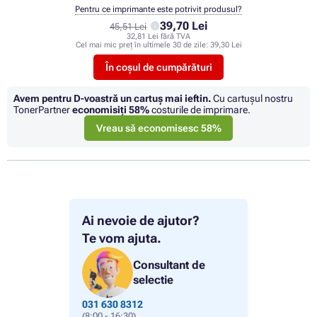
Pentru ce imprimante este potrivit produsul?
39,70 Lei
45,51 Lei
32,81 Lei fără TVA
Cel mai mic preț în ultimele 30 de zile:
39,30 Lei
În coșul de cumpărături
Avem pentru D-voastră un cartuș mai ieftin.
Cu cartuşul nostru
TonerPartner
economisiţi
58%
costurile de imprimare.
Vreau să economisesc 58%
Ai nevoie de ajutor?
Te vom ajuta.
Consultant de
selectie
031 630 8312
(8:00 - 16:30)