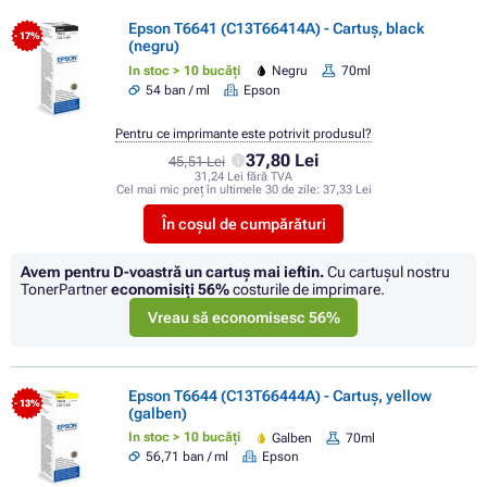
Epson T6641 (C13T66414A) - Cartuș, black
- 17%
(negru)
In stoc > 10 bucăți
Negru
70ml
54 ban / ml
Epson
Pentru ce imprimante este potrivit produsul?
37,80 Lei
45,51 Lei
31,24 Lei fără TVA
Cel mai mic preț în ultimele 30 de zile:
37,33 Lei
În coșul de cumpărături
Avem pentru D-voastră un cartuș mai ieftin.
Cu cartuşul nostru
TonerPartner
economisiţi
56%
costurile de imprimare.
Vreau să economisesc 56%
Epson T6644 (C13T66444A) - Cartuș, yellow
- 13%
(galben)
In stoc > 10 bucăți
Galben
70ml
56,71 ban / ml
Epson