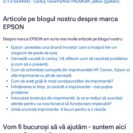
(C13T66444A) - Cartuș TonerPartner PREMIUM, yellow (galben)
.
Articole pe blogul nostru despre marca
EPSON
Despre marca EPSON am scris mai multe articole pe blogul nostru:
Epson: povestea unui brand inovator care a început într-un
magazin de paste de soia
Cerneală uscată în cartuș: Vă sfătuim cum să rezolvați problema
și cum să o preveniți.
Cum să schimbați cartușele din imprimantele HP, Canon, Epson și
alte imprimante cu jet de cerneală
Cum să aveți grijă în mod corespunzător de imprimantă?
Întreținerea la timp, și corectă a imprimantei - mai puține
probleme
Înlocuirea tonerului din imprimantă: la ce ar trebui să acordați
atenție pentru ca noul tonerul să funcționeze impecabil?
Unde aruncați imprimanta: 4 locuri pentru a o recicla
Vom fi bucuroși să vă ajutăm - suntem aici