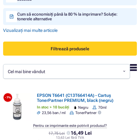
Cum să economisiți până la 80 % la imprimare? Soluție:
tonerele alternative
Vizualizați mai multe articole
Filtrează produsele
Cel mai bine vândut
EPSON T6641 (C13T66414A) - Cartuș
- 7%
TonerPartner PREMIUM, black (negru)
In stoc > 10 bucăți
Negru
70ml
23,56 ban / ml
TonerPartner
Pentru ce imprimante este potrivit produsul?
16,49 Lei
17,75 Lei
13,63 Lei fără TVA