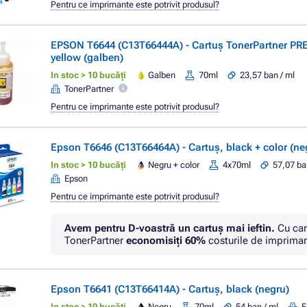
Pentru ce imprimante este potrivit produsul?
EPSON T6644 (C13T66444A) - Cartuș TonerPartner P
yellow (galben)
In stoc > 10 bucăți
Galben
70ml
23,57 ban / ml
TonerPartner
Pentru ce imprimante este potrivit produsul?
Epson T6646 (C13T66464A) - Cartuș, black + color (neg
In stoc > 10 bucăți
Negru + color
4x70ml
57,07 ba
Epson
Pentru ce imprimante este potrivit produsul?
Avem pentru D-voastră un cartuș mai ieftin.
Cu car
TonerPartner
economisiţi
60%
costurile de imprimar
Epson T6641 (C13T66414A) - Cartuș, black (negru)
In stoc > 10 bucăți
Negru
70ml
54 ban / ml
E