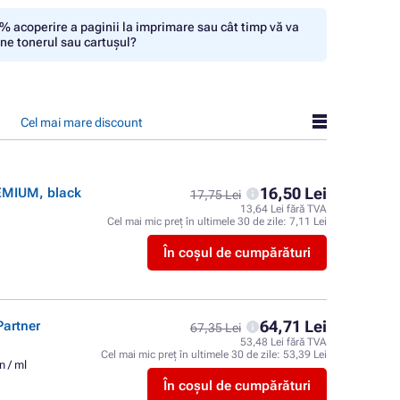
% acoperire a paginii la imprimare sau cât timp vă va
ine tonerul sau cartușul?
Cel mai mare discount
16,50 Lei
EMIUM, black
17,75 Lei
13,64 Lei fără TVA
Cel mai mic preț în ultimele 30 de zile:
7,11 Lei
În coșul de cumpărături
64,71 Lei
Partner
67,35 Lei
53,48 Lei fără TVA
Cel mai mic preț în ultimele 30 de zile:
53,39 Lei
n / ml
În coșul de cumpărături