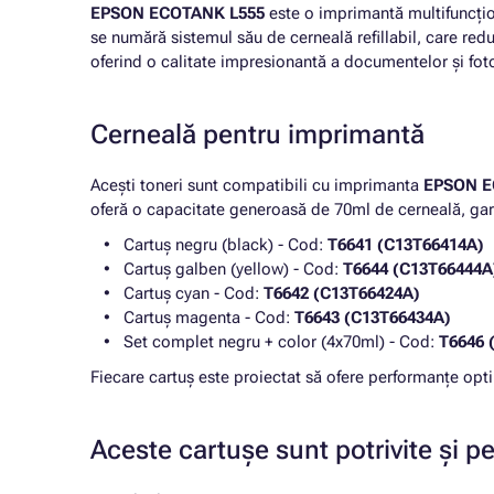
EPSON ECOTANK L555
este o imprimantă multifuncțion
se numără sistemul său de cerneală refillabil, care redu
oferind o calitate impresionantă a documentelor și fotog
Cerneală pentru imprimantă
Acești toneri sunt compatibili cu imprimanta
EPSON E
oferă o capacitate generoasă de 70ml de cerneală, gara
Cartuș negru (black) - Cod:
T6641 (C13T66414A)
Cartuș galben (yellow) - Cod:
T6644 (C13T66444A
Cartuș cyan - Cod:
T6642 (C13T66424A)
Cartuș magenta - Cod:
T6643 (C13T66434A)
Set complet negru + color (4x70ml) - Cod:
T6646 
Fiecare cartuș este proiectat să ofere performanțe opt
Aceste cartușe sunt potrivite și p