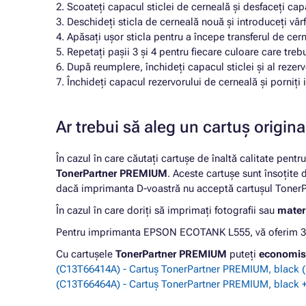
2. Scoateți capacul sticlei de cerneală și desfaceți capa
3. Deschideți sticla de cerneală nouă și introduceți vârfu
4. Apăsați ușor sticla pentru a începe transferul de cern
5. Repetați pașii 3 și 4 pentru fiecare culoare care tre
6. După reumplere, închideți capacul sticlei și al rezer
7. Închideți capacul rezervorului de cerneală și porniți
Ar trebui să aleg un cartuș origi
În cazul în care căutați cartușe de înaltă calitate pentr
TonerPartner PREMIUM
. Aceste cartușe sunt însoțite
dacă imprimanta D-voastră nu acceptă cartușul TonerPa
În cazul în care doriți să imprimați fotografii sau
materi
Pentru imprimanta EPSON ECOTANK L555, vă oferim 3 ca
Cu cartușele
TonerPartner PREMIUM
puteți
economis
(C13T66414A) - Cartuș TonerPartner PREMIUM, black (
(C13T66464A) - Cartuș TonerPartner PREMIUM, black + 