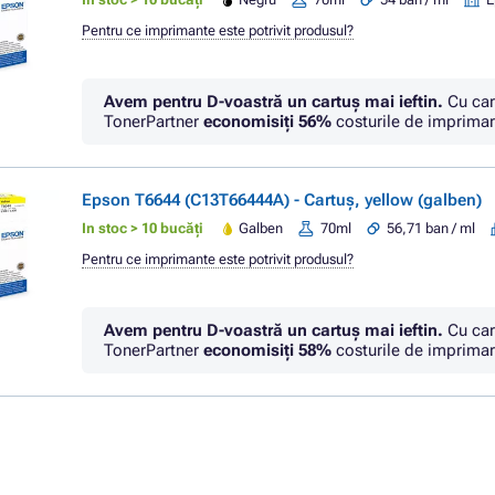
Pentru ce imprimante este potrivit produsul?
Avem pentru D-voastră un cartuș mai ieftin.
Cu car
TonerPartner
economisiţi
56%
costurile de imprimar
Epson T6644 (C13T66444A) - Cartuș, yellow (galben)
In stoc > 10 bucăți
Galben
70ml
56,71 ban / ml
Pentru ce imprimante este potrivit produsul?
Avem pentru D-voastră un cartuș mai ieftin.
Cu car
TonerPartner
economisiţi
58%
costurile de imprimar