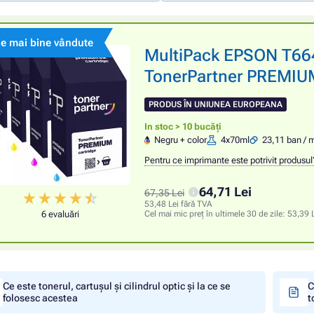
le mai bine vândute
MultiPack EPSON T66
TonerPartner PREMIUM,
PRODUS ÎN UNIUNEA EUROPEANA
In stoc > 10 bucăți
Negru + color
4x70ml
23,11 ban / 
Pentru ce imprimante este potrivit produsul
64,71 Lei
67,35 Lei
53,48 Lei fără TVA
6 evaluări
Cel mai mic preț în ultimele 30 de zile:
53,39 
Ce este tonerul, cartușul și cilindrul optic și la ce se
C
folosesc acestea
t