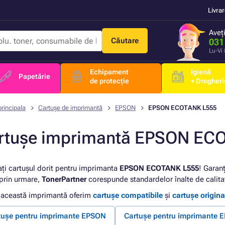
Livra
Aveț
Căutare
031
Lu-Vi
Echipament
Igienă
Papetărie
de protecție
+ Drogheri
rincipala
Cartușe de imprimantă
EPSON
EPSON ECOTANK L555
rtușe imprimantă EPSON EC
ați cartușul dorit pentru imprimanta
EPSON ECOTANK L555
! Garanț
 prin urmare,
TonerPartner
corespunde standardelor înalte de calita
 această imprimantă oferim
cartușe compatibile
și
cartușe origina
tușe pentru imprimante EPSON
Cartușe pentru imprimante