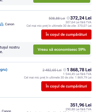
e.
372,24 Lei
508,88 Lei
307,64 Lei fără TVA
Canon
Cel mai mic preț în ultimele 30 de zile:
370,07 Lei
În coșul de cumpărături
tuşul nostru
Vreau să economisesc 59%
e.
1 868,78 Lei
egru)
2 482,65 Lei
1 544,45 Lei fără TVA
Cel mai mic preț în ultimele 30 de zile:
1 869,79 Lei
În coșul de cumpărături
351,96 Lei
290,88 Lei fără TVA
Canon