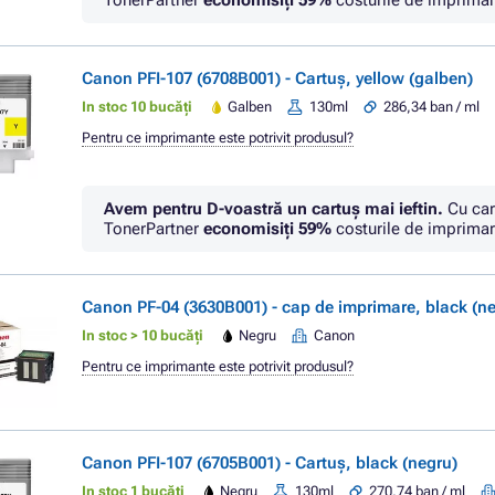
TonerPartner
economisiţi
59%
costurile de imprimar
Canon PFI-107 (6708B001) - Cartuș, yellow (galben)
In stoc 10 bucăți
Galben
130ml
286,34 ban / ml
Pentru ce imprimante este potrivit produsul?
Avem pentru D-voastră un cartuș mai ieftin.
Cu car
TonerPartner
economisiţi
59%
costurile de imprimar
Canon PF-04 (3630B001) - cap de imprimare, black (n
In stoc > 10 bucăți
Negru
Canon
Pentru ce imprimante este potrivit produsul?
Canon PFI-107 (6705B001) - Cartuș, black (negru)
In stoc 1 bucăți
Negru
130ml
270,74 ban / ml