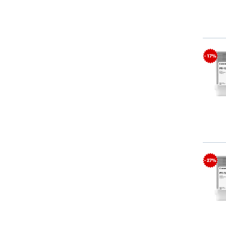
- 17%
- 27%