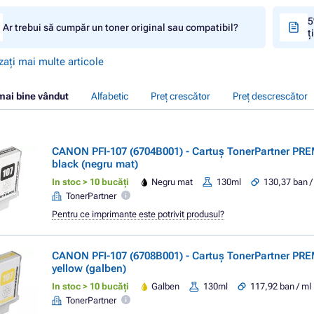
5
Ar trebui să cumpăr un toner original sau compatibil?
ț
zați mai multe articole
mai bine vândut
Alfabetic
Preț crescător
Preț descrescător
CANON PFI-107 (6704B001) - Cartuș TonerPartner PR
black (negru mat)
In stoc > 10 bucăți
Negru mat
130ml
130,37 ban /
TonerPartner
Pentru ce imprimante este potrivit produsul?
CANON PFI-107 (6708B001) - Cartuș TonerPartner PR
yellow (galben)
In stoc > 10 bucăți
Galben
130ml
117,92 ban / ml
TonerPartner