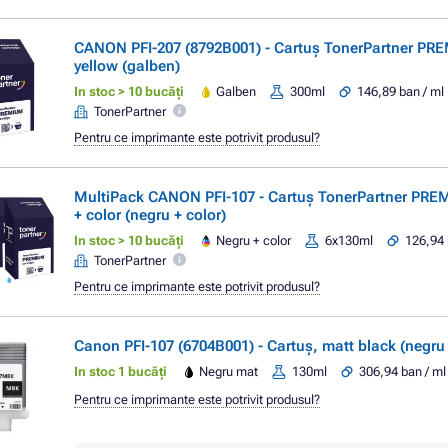
CANON PFI-207 (8792B001) - Cartuș TonerPartner PR
yellow (galben)
In stoc > 10 bucăți
Galben
300ml
146,89 ban / ml
TonerPartner
Pentru ce imprimante este potrivit produsul?
MultiPack CANON PFI-107 - Cartuș TonerPartner PRE
+ color (negru + color)
In stoc > 10 bucăți
Negru + color
6x130ml
126,94 
TonerPartner
Pentru ce imprimante este potrivit produsul?
Canon PFI-107 (6704B001) - Cartuș, matt black (negru
In stoc 1 bucăți
Negru mat
130ml
306,94 ban / ml
Pentru ce imprimante este potrivit produsul?