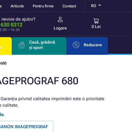
RO
re
Articole
Pentru firme
Contact
i nevoie de ajutor?
 630 8312
0 Lei
Logare
 8:00 – 16:30
Casă, grădină
Reducere
e
și sport
680
MAGEPROGRAF 680
 Garanția privind calitatea imprimării este o prioritate
 calitate.
le
.
e CANON IMAGEPROGRAF