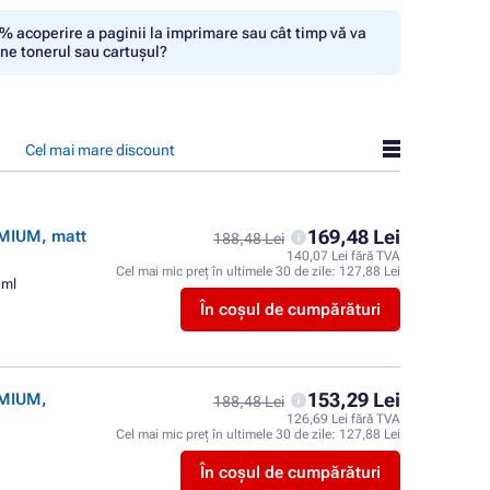
% acoperire a paginii la imprimare sau cât timp vă va
ine tonerul sau cartușul?
Cel mai mare discount
169,48 Lei
EMIUM, matt
188,48 Lei
140,07 Lei fără TVA
Cel mai mic preț în ultimele 30 de zile:
127,88 Lei
 ml
În coșul de cumpărături
153,29 Lei
EMIUM,
188,48 Lei
126,69 Lei fără TVA
Cel mai mic preț în ultimele 30 de zile:
127,88 Lei
În coșul de cumpărături