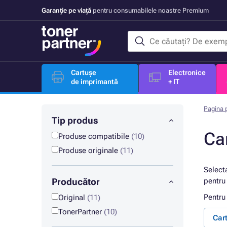
Garanție pe viață
pentru consumabilele noastre Premium
Cartușe
Electronice
de imprimantă
+ IT
Pagina p
Tip produs
Ca
Produse compatibile
(10)
Produse originale
(11)
Select
Producător
pentru 
Pentru
Original
(11)
TonerPartner
(10)
Car