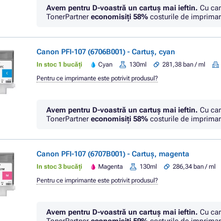
Avem pentru D-voastră un cartuș mai ieftin.
Cu car
TonerPartner
economisiţi
58%
costurile de imprimar
Canon PFI-107 (6706B001) - Cartuș, cyan
In stoc 1 bucăți
Cyan
130ml
281,38 ban / ml
Pentru ce imprimante este potrivit produsul?
Avem pentru D-voastră un cartuș mai ieftin.
Cu car
TonerPartner
economisiţi
58%
costurile de imprimar
Canon PFI-107 (6707B001) - Cartuș, magenta
In stoc 3 bucăți
Magenta
130ml
286,34 ban / ml
Pentru ce imprimante este potrivit produsul?
Avem pentru D-voastră un cartuș mai ieftin.
Cu car