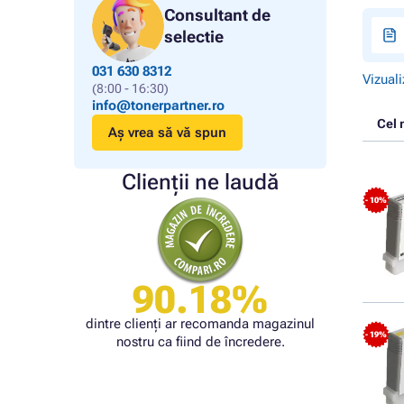
Consultant de
selectie
031 630 8312
Vizuali
(8:00 - 16:30)
info@tonerpartner.ro
Cel 
Aș vrea să vă spun
Clienții ne laudă
- 10%
90.18%
dintre clienți ar recomanda magazinul
- 19%
nostru ca fiind de încredere.