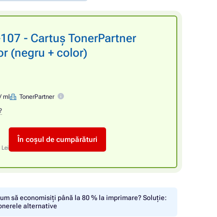
107 - Cartuș TonerPartner
r (negru + color)
/ ml
TonerPartner
?
În coșul de cumpărături
 Lei
um să economisiți până la 80 % la imprimare? Soluție:
onerele alternative