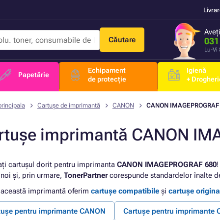
Livra
Aveț
Căutare
031
Lu-Vi
Echipament
Igienă
Papetărie
de protecție
+ Drogheri
rincipala
Cartușe de imprimantă
CANON
CANON IMAGEPROGRAF 
rtușe imprimantă CANON I
ați cartușul dorit pentru imprimanta
CANON IMAGEPROGRAF 680
!
noi și, prin urmare,
TonerPartner
corespunde standardelor înalte de
 această imprimantă oferim
cartușe compatibile
și
cartușe origina
tușe pentru imprimante CANON
Cartușe pentru imprimant