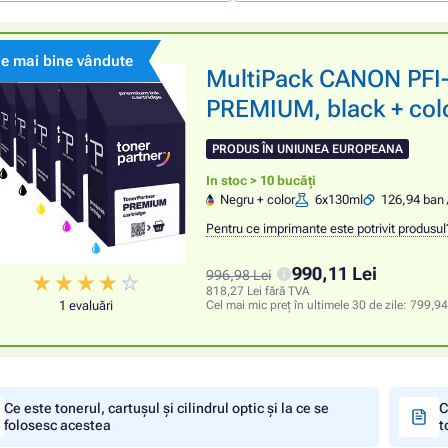
le mai bine vândute
MultiPack CANON PFI-
PREMIUM, black + colo
PRODUS ÎN UNIUNEA EUROPEANA
In stoc > 10 bucăți
Negru + color
6x130ml
126,94 ban 
Pentru ce imprimante este potrivit produsul
990,11 Lei
996,98 Lei
818,27 Lei fără TVA
1 evaluări
Cel mai mic preț în ultimele 30 de zile:
799,94
Ce este tonerul, cartușul și cilindrul optic și la ce se
C
folosesc acestea
t