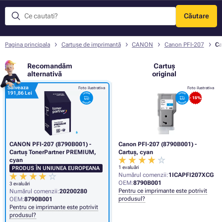
Căutare
Meniu
Pagina principala
Cartușe de imprimantă
CANON
Canon PFI-207
Ca
Recomandăm
Cartuș
alternativă
original
Salveaza
Foto ilustrativa
Foto ilustrativa
191,86 Lei
- 15%
CANON PFI-207 (8790B001) -
Canon PFI-207 (8790B001) -
Cartuș TonerPartner PREMIUM,
Cartuș, cyan
cyan
1 evaluări
PRODUS ÎN UNIUNEA EUROPEANA
Numărul comenzii:
1ICAPFI207XCG
OEM:
8790B001
3 evaluări
Pentru ce imprimante este potrivit
Numărul comenzii:
20200280
produsul?
OEM:
8790B001
Pentru ce imprimante este potrivit
produsul?