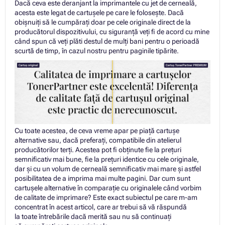
Dacă ceva este deranjant la imprimantele cu jet de cerneală,
acesta este legat de cartușele pe care le folosește. Dacă
obișnuiți să le cumpărați doar pe cele originale direct de la
producătorul dispozitivului, cu siguranță veți fi de acord cu mine
când spun că veți plăti destul de mulți bani pentru o perioadă
scurtă de timp, în cazul nostru pentru paginile tipărite.
Cu toate acestea, de ceva vreme apar pe piață cartușe
alternative sau, dacă preferați, compatibile din atelierul
producătorilor terți. Acestea pot fi obținute fie la prețuri
semnificativ mai bune, fie la prețuri identice cu cele originale,
dar și cu un volum de cerneală semnificativ mai mare și astfel
posibilitatea de a imprima mai multe pagini. Dar cum sunt
cartușele alternative în comparație cu originalele când vorbim
de calitate de imprimare? Este exact subiectul pe care m-am
concentrat în acest articol, care ar trebui să vă răspundă
la toate întrebările dacă merită sau nu să continuați