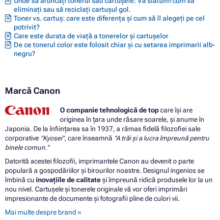
Unde să aruncați tonerul sau cartușele: Vă sfătuim cum să
eliminați sau să reciclați cartușul gol.
Toner vs. cartuș: care este diferența și cum să îl alegeți pe cel
potrivit?
Care este durata de viață a tonerelor și cartușelor
De ce tonerul color este folosit chiar și cu setarea imprimarii alb-
negru?
Marcă Canon
O companie tehnologică de top
care își are
originea în țara unde răsare soarele, și anume în
Japonia. De la înființarea sa în 1937, a rămas fidelă filozofiei sale
corporative
"Kyosei"
, care înseamnă
"A trăi și a lucra împreună pentru
binele comun."
Datorită acestei filozofii, imprimantele Canon au devenit o parte
populară a gospodăriilor și birourilor noastre. Designul ingenios se
îmbină cu
inovațiile de calitate
și împreună ridică produsele lor la un
nou nivel. Cartușele și tonerele originale vă vor oferi imprimări
impresionante de documente și fotografii pline de culori vii.
Mai multe despre brand »