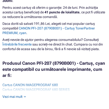
300ml
.
Pentru acest cartuș vă oferim o garanție: 24 de luni. Prin achiziția
acestui cartuș beneficiați de
41 puncte de loialitate
, ce pot fi utilizate
ca reducere la următoarea comandă.
Daca doriti să salvati 191,86 Lei, alegeti cel mai popular cartuș
compatibil
CANON PFI-207 (8790B001) - Cartuș TonerPartner
PREMIUM, cyan
.
Aveți nevoie de ajutor pentru alegerea consumabilului? Consultați
Întrebările frecvente
sau scrieți-ne direct în chat. Cumpara cu noi din
confortul de acasa sau de la birou, fără a fi nevoie să vizitați piata.
Produsul Canon PFI-207 (8790B001) - Cartuș, cyan
este compatibil cu următoarele imprimante, cum
ar fi:
Cartus CANON IMAGEPROGRAF 680
Cartus CANON IMAGEPROGRAF 680 SERIES
Cartus CANON IMAGEPROGRAF 685
Vezi mai mult
Cartus CANON IMAGEPROGRAF 780
Cartus CANON IMAGEPROGRAF 780 M40
Cartus CANON IMAGEPROGRAF 780 MFP