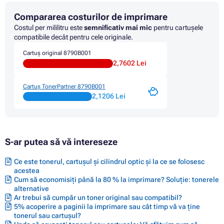
Cartus CANON IMAGEPROGRAF 780 SERIES
Compararea costurilor de imprimare
Cartus CANON IMAGEPROGRAF 785
Cartus CANON IMAGEPROGRAF 785 M40
Costul per mililitru este
semnificativ mai mic
pentru cartușele
Cartus CANON IMAGEPROGRAF 785 MFP
compatibile decât pentru cele originale.
Cartuș original 8790B001
2,7602 Lei
Cartuș TonerPartner 8790B001
2,1206 Lei
S-ar putea să vă intereseze
Ce este tonerul, cartușul și cilindrul optic și la ce se folosesc
acestea
Cum să economisiți până la 80 % la imprimare? Soluție: tonerele
alternative
Ar trebui să cumpăr un toner original sau compatibil?
5% acoperire a paginii la imprimare sau cât timp vă va ține
tonerul sau cartușul?