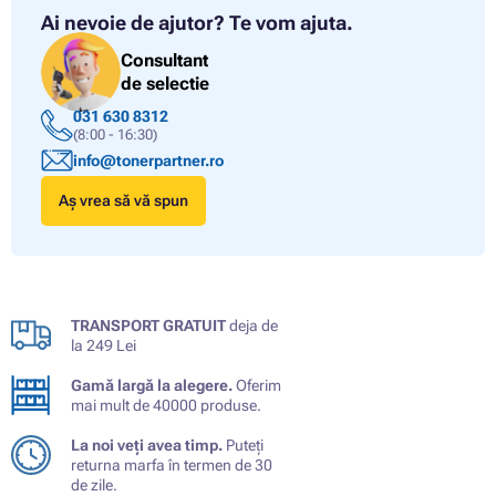
Ai nevoie de ajutor?
Te vom ajuta.
Consultant
de selectie
031 630 8312
(8:00 - 16:30)
info@tonerpartner.ro
Aș vrea să vă spun
TRANSPORT GRATUIT
deja de
la 249 Lei
Gamă largă la alegere.
Oferim
mai mult de 40000 produse.
La noi veți avea timp.
Puteți
returna marfa în termen de 30
de zile.