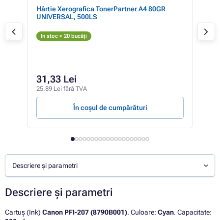
Hârtie Xerografica TonerPartner A4 80GR
Can
UNIVERSAL, 500LS
(ne
Ne
In stoc > 20 bucăți
In 
443,
39
31,33 Lei
330,
25,89 Lei fără TVA
307,5
În coșul de cumpărături
Descriere și parametri
Descriere și parametri
Cartuș (Ink)
Canon PFI-207 (8790B001)
. Culoare:
Cyan
. Capacitate: