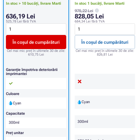
In stoc > 10 bucăți,
livrare Marti
In stoc 1 bucăți,
livrare Marti
975,22 Lei
636,19 Lei
828,05 Lei
525,78 Lei
fără TVA
684,34 Lei
fără TVA
În coșul de cumpărături
În coșul de cumpărături
Cel mai mic preț în ultimele 30 de zile:
Cel mai mic preț în ultimele 30 de zile:
610,75 Lei
826,81 Lei
Garanție împotriva deteriorării
imprimantei
Culoare
Cyan
Cyan
Capacitate
300ml
300ml
Preț unitar