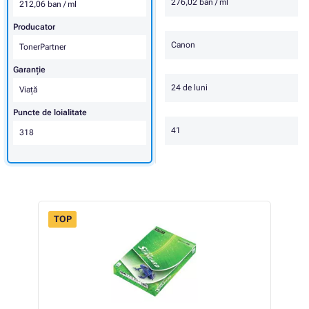
276,02 ban / ml
212,06 ban / ml
Producator
Canon
TonerPartner
Garanţie
24 de luni
Viaţă
Puncte de loialitate
41
318
TOP