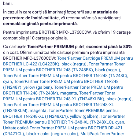
banii.
În cazul în care doriți să imprimați fotografii sau
materiale de
prezentare de înaltă calitate
, vă recomandăm să achiziționați
cerneală originală pentru imprimantă
.
Pentru imprimanta BROTHER MFC-L3760CDW, vă oferim 19 cartușe
compatibile și 10 cartușe originale.
Cu cartușele
TonerPartner PREMIUM
puteți
economisi până la 80%
din cost. Oferim următoarele cartușe premium pentru imprimanta
BROTHER MFC-L3760CDW:
TonerPartner Cartridge PREMIUM pentru
BROTHER LC-422 (LC422BK), black (negru)
,
TonerPartner Toner
PREMIUM pentru BROTHER TN-248 (TN248BK), black (negru)
,
TonerPartner Toner PREMIUM pentru BROTHER TN-248 (TN248C),
cyan
,
TonerPartner Toner PREMIUM pentru BROTHER TN-248
(TN248Y), yellow (galben)
,
TonerPartner Toner PREMIUM pentru
BROTHER TN-248 (TN248M), magenta
,
TonerPartner Toner
PREMIUM pentru BROTHER TN-248-XL (TN248XLBK), black (negru)
,
TonerPartner Toner PREMIUM pentru BROTHER TN-248-XL
(TN248XLM), magenta
,
TonerPartner Toner PREMIUM pentru
BROTHER TN-248-XL (TN248XLY), yellow (galben)
,
TonerPartner
Toner PREMIUM pentru BROTHER TN-248-XL (TN248XLC), cyan
,
Unitate optică TonerPartner PREMIUM pentru BROTHER DR-421
(DR421CL), black + color (negru + color)
,
MultiPack TonerPartner