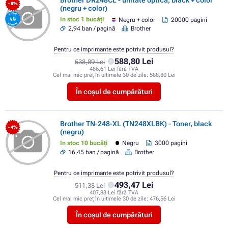
Brother DR248CL - unitate optica, black + color
- 8%
(negru + color)
In stoc 1 bucăți
Negru + color
20000 pagini
2,94 ban / pagină
Brother
Pentru ce imprimante este potrivit produsul?
588,80 Lei
638,89 Lei
486,61 Lei fără TVA
Cel mai mic preț în ultimele 30 de zile:
588,80 Lei
În coșul de cumpărături
Brother TN-248-XL (TN248XLBK) - Toner, black
- 4%
(negru)
In stoc 10 bucăți
Negru
3000 pagini
16,45 ban / pagină
Brother
Pentru ce imprimante este potrivit produsul?
493,47 Lei
511,38 Lei
407,83 Lei fără TVA
Cel mai mic preț în ultimele 30 de zile:
476,56 Lei
În coșul de cumpărături