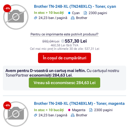
Brother TN-248-XL (TN248XLC) - Toner, cyan
- 6%
In stoc > 10 bucăți
Cyan
2300 pagini
24,23 ban / pagină
Brother
Pentru ce imprimante este potrivit produsul?
557,30 Lei
592,04 Lei
460,58 Lei fără TVA
Cel mai mic preț în ultimele 30 de zile:
537,31 Lei
În coșul de cumpărături
Avem pentru D-voastră un cartuș mai ieftin.
Cu cartuşul nostru
TonerPartner
economisiţi
284,63 Lei
.
Vreau să economisesc 284,63 Lei
Brother TN-248-XL (TN248XLM) - Toner, magenta
- 6%
In stoc > 10 bucăți
Magenta
2300 pagini
24,23 ban / pagină
Brother