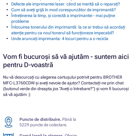
Defecte ale imprimantei laser: când se merită să o reparați?
Cum să aveți grijă în mod corespunzător de imprimantă?
Întreținerea la timp, și corectă a imprimantei - mai puține
probleme
Înlocuirea tonerului din imprimantă: la ce ar trebui să acordați
atenție pentru ca noul tonerul să funcționeze impecabil?
Unde aruncați imprimanta: 4 locuri pentru a o recicla
Vom fi bucuroși să vă ajutăm - suntem aici
pentru D-voastră
Nu vă descurcați cu alegerea cartușului potrivit pentru BROTHER
MFC-L3760CDW și aveți nevoie de ajutor? Contactați-ne prin chat
(butonul verde din dreapta jos "Aveți o întrebare?") și vom fi bucuroși
să vă ajutăm :)
Puncte de distribuire.
Până la
5229 puncte de colectare.
Gamă largă la alegere.
Oferim