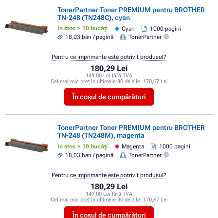
TonerPartner Toner PREMIUM pentru BROTHER
TN-248 (TN248C), cyan
In stoc > 10 bucăți
Cyan
1000 pagini
18,03 ban / pagină
TonerPartner
Pentru ce imprimante este potrivit produsul?
180,29 Lei
149,00 Lei fără TVA
Cel mai mic preț în ultimele 30 de zile:
170,67 Lei
În coșul de cumpărături
TonerPartner Toner PREMIUM pentru BROTHER
TN-248 (TN248M), magenta
In stoc > 10 bucăți
Magenta
1000 pagini
18,03 ban / pagină
TonerPartner
Pentru ce imprimante este potrivit produsul?
180,29 Lei
149,00 Lei fără TVA
Cel mai mic preț în ultimele 30 de zile:
170,67 Lei
În coșul de cumpărături