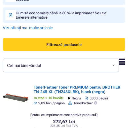
Cum să economisiți până la 80 % la imprimare? Soluție:
tonerele alternative
Vizualizați mai multe articole
Filtrează produsele
Cel mai bine vândut
TonerPartner Toner PREMIUM pentru BROTHER
TN-248-XL (TN248XLBK), black (negru)
In stoc > 10 bucăți
Negru
3000 pagini
9,09 ban / pagină
TonerPartner
Pentru ce imprimante este potrivit produsul?
272,67 Lei
225,35 Lei fără TVA