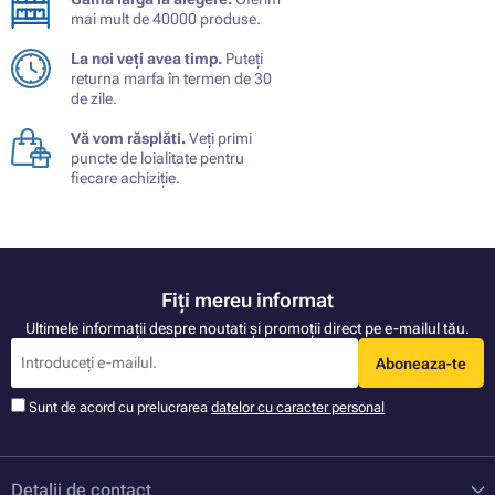
mai mult de 40000 produse.
La noi veți avea timp.
Puteți
returna marfa în termen de 30
de zile.
Vă vom răsplăti.
Veți primi
puncte de loialitate pentru
fiecare achiziție.
Fiți mereu informat
Ultimele informații despre noutati și promoții direct pe e-mailul tău.
Aboneaza-te
Sunt de acord cu prelucrarea
datelor cu caracter personal
Detalii de contact