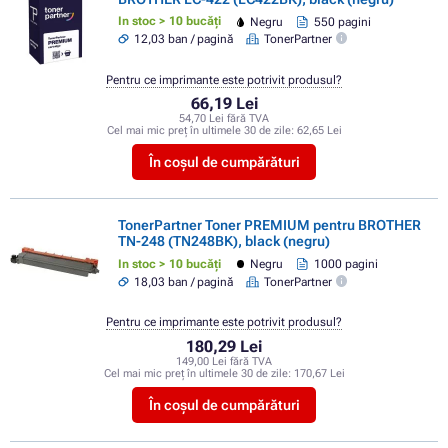
In stoc > 10 bucăți
Negru
550 pagini
12,03 ban / pagină
TonerPartner
Pentru ce imprimante este potrivit produsul?
66,19 Lei
54,70 Lei fără TVA
Cel mai mic preț în ultimele 30 de zile:
62,65 Lei
În coșul de cumpărături
TonerPartner Toner PREMIUM pentru BROTHER
TN-248 (TN248BK), black (negru)
In stoc > 10 bucăți
Negru
1000 pagini
18,03 ban / pagină
TonerPartner
Pentru ce imprimante este potrivit produsul?
180,29 Lei
149,00 Lei fără TVA
Cel mai mic preț în ultimele 30 de zile:
170,67 Lei
În coșul de cumpărături