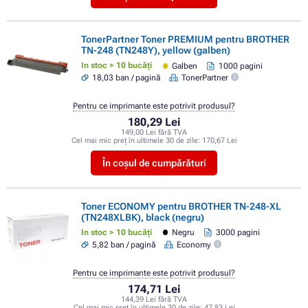
TonerPartner Toner PREMIUM pentru BROTHER
TN-248 (TN248Y), yellow (galben)
In stoc > 10 bucăți
Galben
1000 pagini
18,03 ban / pagină
TonerPartner
Pentru ce imprimante este potrivit produsul?
180,29 Lei
149,00 Lei fără TVA
Cel mai mic preț în ultimele 30 de zile:
170,67 Lei
În coșul de cumpărături
Toner ECONOMY pentru BROTHER TN-248-XL
(TN248XLBK), black (negru)
In stoc > 10 bucăți
Negru
3000 pagini
5,82 ban / pagină
Economy
Pentru ce imprimante este potrivit produsul?
174,71 Lei
144,39 Lei fără TVA
Cel mai mic preț în ultimele 30 de zile:
47,83 Lei