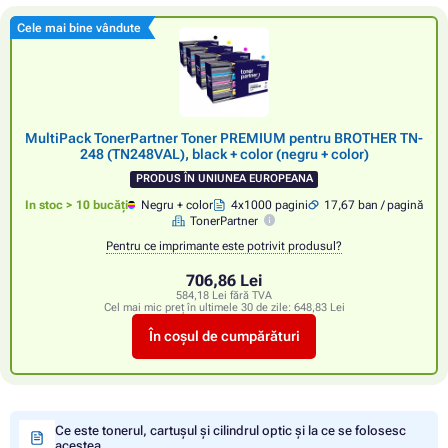
Cele mai bine vândute
MultiPack TonerPartner Toner PREMIUM pentru BROTHER TN-
248 (TN248VAL), black + color (negru + color)
PRODUS ÎN UNIUNEA EUROPEANA
In stoc > 10 bucăți
Negru + color
4x1000 pagini
17,67 ban / pagină
TonerPartner
Pentru ce imprimante este potrivit produsul?
706,86 Lei
584,18 Lei fără TVA
Cel mai mic preț în ultimele 30 de zile:
648,83 Lei
În coșul de cumpărături
Ce este tonerul, cartușul și cilindrul optic și la ce se folosesc
acestea