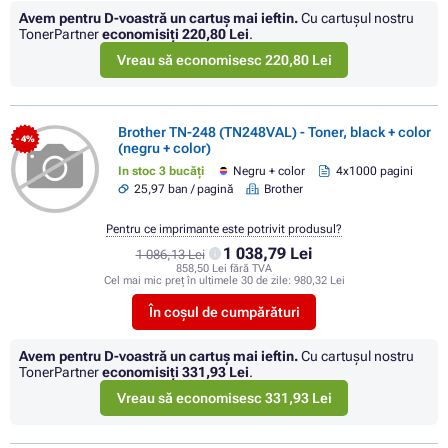
Avem pentru D-voastră un cartuș mai ieftin.
Cu cartuşul nostru
TonerPartner
economisiţi
220,80 Lei
.
Vreau să economisesc 220,80 Lei
Brother TN-248 (TN248VAL) - Toner, black + color
- 4%
(negru + color)
In stoc 3 bucăți
Negru + color
4x1000 pagini
25,97 ban / pagină
Brother
Pentru ce imprimante este potrivit produsul?
1 038,79 Lei
1 086,13 Lei
858,50 Lei fără TVA
Cel mai mic preț în ultimele 30 de zile:
980,32 Lei
În coșul de cumpărături
Avem pentru D-voastră un cartuș mai ieftin.
Cu cartuşul nostru
TonerPartner
economisiţi
331,93 Lei
.
Vreau să economisesc 331,93 Lei