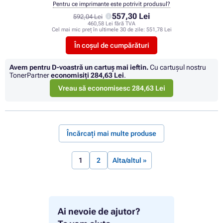
Pentru ce imprimante este potrivit produsul?
557,30 Lei
592,04 Lei
460,58 Lei fără TVA
Cel mai mic preț în ultimele 30 de zile:
551,78 Lei
În coșul de cumpărături
Avem pentru D-voastră un cartuș mai ieftin.
Cu cartuşul nostru
TonerPartner
economisiţi
284,63 Lei
.
Vreau să economisesc 284,63 Lei
Încărcați mai multe produse
1
2
Alta/altul »
Ai nevoie de ajutor?