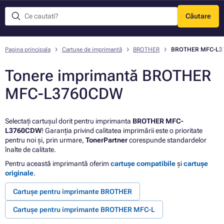
Căutare
Meniu
Pagina principala
Cartușe de imprimantă
BROTHER
BROTHER MFC-L3
Tonere imprimantă BROTHER
MFC-L3760CDW
Selectați cartușul dorit pentru imprimanta
BROTHER MFC-
L3760CDW
! Garanția privind calitatea imprimării este o prioritate
pentru noi și, prin urmare,
TonerPartner
corespunde standardelor
înalte de calitate.
Pentru această imprimantă oferim
cartușe compatibile
și
cartușe
originale
.
Cartușe pentru imprimante BROTHER
Cartușe pentru imprimante BROTHER MFC-L