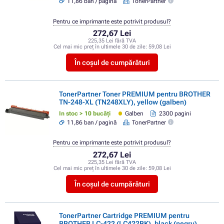
11,86 ban / pagină
TonerPartner
Pentru ce imprimante este potrivit produsul?
272,67 Lei
225,35 Lei fără TVA
Cel mai mic preț în ultimele 30 de zile:
59,08 Lei
În coșul de cumpărături
TonerPartner Toner PREMIUM pentru BROTHER
TN-248-XL (TN248XLY), yellow (galben)
In stoc > 10 bucăți
Galben
2300 pagini
11,86 ban / pagină
TonerPartner
Pentru ce imprimante este potrivit produsul?
272,67 Lei
225,35 Lei fără TVA
Cel mai mic preț în ultimele 30 de zile:
59,08 Lei
În coșul de cumpărături
TonerPartner Cartridge PREMIUM pentru
BROTHER LC-422 (LC422BK), black (negru)