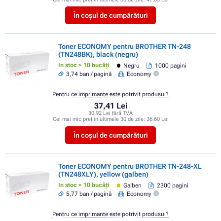
În coșul de cumpărături
Toner ECONOMY pentru BROTHER TN-248
(TN248BK), black (negru)
In stoc > 10 bucăți
Negru
1000 pagini
3,74 ban / pagină
Economy
Pentru ce imprimante este potrivit produsul?
37,41 Lei
30,92 Lei fără TVA
Cel mai mic preț în ultimele 30 de zile:
36,60 Lei
În coșul de cumpărături
Toner ECONOMY pentru BROTHER TN-248-XL
(TN248XLY), yellow (galben)
In stoc > 10 bucăți
Galben
2300 pagini
5,77 ban / pagină
Economy
Pentru ce imprimante este potrivit produsul?