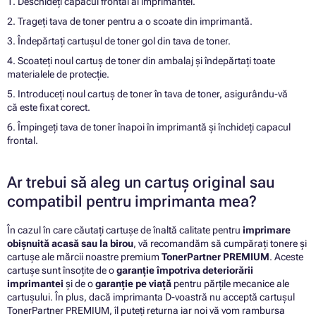
1. Deschideți capacul frontal al imprimantei.
2. Trageți tava de toner pentru a o scoate din imprimantă.
3. Îndepărtați cartușul de toner gol din tava de toner.
4. Scoateți noul cartuș de toner din ambalaj și îndepărtați toate
materialele de protecție.
5. Introduceți noul cartuș de toner în tava de toner, asigurându-vă
că este fixat corect.
6. Împingeți tava de toner înapoi în imprimantă și închideți capacul
frontal.
Ar trebui să aleg un cartuș original sau
compatibil pentru imprimanta mea?
În cazul în care căutați cartușe de înaltă calitate pentru
imprimare
obișnuită acasă sau la birou
, vă recomandăm să cumpărați tonere și
cartușe ale mărcii noastre premium
TonerPartner PREMIUM
. Aceste
cartușe sunt însoțite de o
garanție împotriva deteriorării
imprimantei
și de o
garanție pe viață
pentru părțile mecanice ale
cartușului. În plus, dacă imprimanta D-voastră nu acceptă cartușul
TonerPartner PREMIUM, îl puteți returna iar noi vă vom rambursa