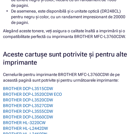
de pagini.
De asemenea, este disponibilă și o unitate optică (DR248CL)
pentru negru și color, cu un randament impresionant de 20000
de pagini.
Alegând aceste tonere, veți asigura o calitate înaltă a imprimării și o
compatibilitate perfectă cu imprimanta BROTHER MFC-L3760CDW.
Aceste cartușe sunt potrivite și pentru alte
imprimante
Cernelurile pentru imprimante BROTHER MFC-L3760CDW de pe
această pagină sunt potrivite și pentru următoarele imprimante:
BROTHER DCP-L3515CDW
BROTHER DCP-L3520CDW ECO
BROTHER DCP-L3520CDW
BROTHER DCP-L3527CDW
BROTHER DCP-L3555CDW
BROTHER DCP-L3560CDW
BROTHER HL-3220CW
BROTHER HL-L2442DW
BROTHER HL-L2460DN