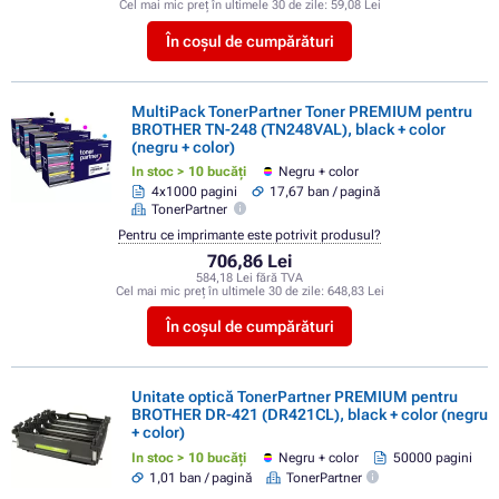
Cel mai mic preț în ultimele 30 de zile:
59,08 Lei
În coșul de cumpărături
MultiPack TonerPartner Toner PREMIUM pentru
BROTHER TN-248 (TN248VAL), black + color
(negru + color)
In stoc > 10 bucăți
Negru + color
4x1000 pagini
17,67 ban / pagină
TonerPartner
Pentru ce imprimante este potrivit produsul?
706,86 Lei
584,18 Lei fără TVA
Cel mai mic preț în ultimele 30 de zile:
648,83 Lei
În coșul de cumpărături
Unitate optică TonerPartner PREMIUM pentru
BROTHER DR-421 (DR421CL), black + color (negru
+ color)
In stoc > 10 bucăți
Negru + color
50000 pagini
1,01 ban / pagină
TonerPartner