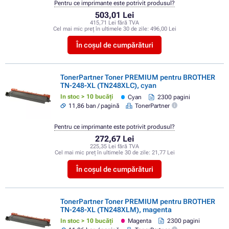
Pentru ce imprimante este potrivit produsul?
503,01 Lei
415,71 Lei fără TVA
Cel mai mic preț în ultimele 30 de zile:
496,00 Lei
În coșul de cumpărături
TonerPartner Toner PREMIUM pentru BROTHER
TN-248-XL (TN248XLC), cyan
In stoc > 10 bucăți
Cyan
2300 pagini
11,86 ban / pagină
TonerPartner
Pentru ce imprimante este potrivit produsul?
272,67 Lei
225,35 Lei fără TVA
Cel mai mic preț în ultimele 30 de zile:
21,77 Lei
În coșul de cumpărături
TonerPartner Toner PREMIUM pentru BROTHER
TN-248-XL (TN248XLM), magenta
In stoc > 10 bucăți
Magenta
2300 pagini