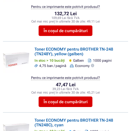
Pentru ce imprimante este potrivit produsul?
132,72 Lei
109,69 Lei fără TVA
Cel mai mic preț în ultimele 30 de zile:
49,11 Lei
În coșul de cumpărături
Toner ECONOMY pentru BROTHER TN-248
(TN248Y), yellow (galben)
In stoc > 10 bucăți
Galben
1000 pagini
4,75 ban / pagină
Economy
Pentru ce imprimante este potrivit produsul?
47,47 Lei
39,23 Lei fără TVA
Cel mai mic preț în ultimele 30 de zile:
45,21 Lei
În coșul de cumpărături
Toner ECONOMY pentru BROTHER TN-248
(TN248C), cyan