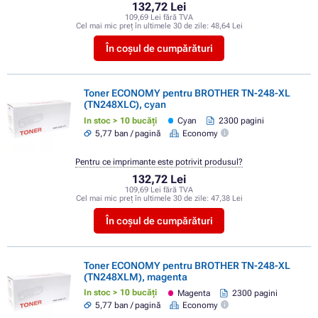
132,72 Lei
109,69 Lei fără TVA
Cel mai mic preț în ultimele 30 de zile:
48,64 Lei
În coșul de cumpărături
Toner ECONOMY pentru BROTHER TN-248-XL
(TN248XLC), cyan
In stoc > 10 bucăți
Cyan
2300 pagini
5,77 ban / pagină
Economy
Pentru ce imprimante este potrivit produsul?
132,72 Lei
109,69 Lei fără TVA
Cel mai mic preț în ultimele 30 de zile:
47,38 Lei
În coșul de cumpărături
Toner ECONOMY pentru BROTHER TN-248-XL
(TN248XLM), magenta
In stoc > 10 bucăți
Magenta
2300 pagini
5,77 ban / pagină
Economy