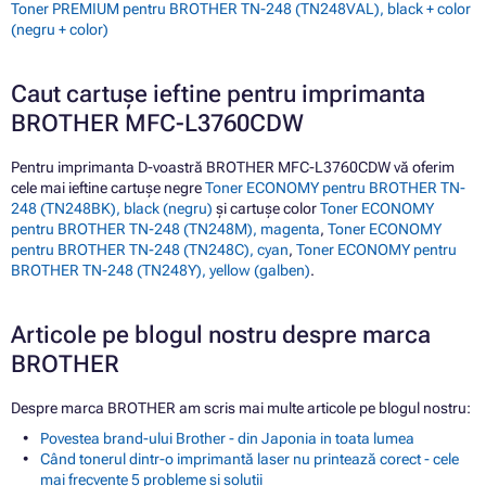
Toner PREMIUM pentru BROTHER TN-248 (TN248VAL), black + color
(negru + color)
Caut cartușe ieftine pentru imprimanta
BROTHER MFC-L3760CDW
Pentru imprimanta D-voastră BROTHER MFC-L3760CDW vă oferim
cele mai ieftine cartușe negre
Toner ECONOMY pentru BROTHER TN-
248 (TN248BK), black (negru)
și cartușe color
Toner ECONOMY
pentru BROTHER TN-248 (TN248M), magenta
,
Toner ECONOMY
pentru BROTHER TN-248 (TN248C), cyan
,
Toner ECONOMY pentru
BROTHER TN-248 (TN248Y), yellow (galben)
.
Articole pe blogul nostru despre marca
BROTHER
Despre marca BROTHER am scris mai multe articole pe blogul nostru:
Povestea brand-ului Brother - din Japonia in toata lumea
Când tonerul dintr-o imprimantă laser nu printează corect - cele
mai frecvente 5 probleme și soluții