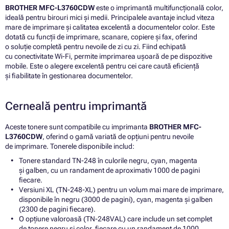
BROTHER MFC-L3760CDW
este o imprimantă multifuncțională color,
ideală pentru birouri mici și medii. Principalele avantaje includ viteza
mare de imprimare și calitatea excelentă a documentelor color. Este
dotată cu funcții de imprimare, scanare, copiere și fax, oferind
o soluție completă pentru nevoile de zi cu zi. Fiind echipată
cu conectivitate Wi-Fi, permite imprimarea ușoară de pe dispozitive
mobile. Este o alegere excelentă pentru cei care caută eficiență
și fiabilitate în gestionarea documentelor.
Cerneală pentru imprimantă
Aceste tonere sunt compatibile cu imprimanta
BROTHER MFC-
L3760CDW
, oferind o gamă variată de opțiuni pentru nevoile
de imprimare. Tonerele disponibile includ:
Tonere standard TN-248 în culorile negru, cyan, magenta
și galben, cu un randament de aproximativ 1000 de pagini
fiecare.
Versiuni XL (TN-248-XL) pentru un volum mai mare de imprimare,
disponibile în negru (3000 de pagini), cyan, magenta și galben
(2300 de pagini fiecare).
O opțiune valoroasă (TN-248VAL) care include un set complet
de tonere negru și color, fiecare cu un randament de 1000