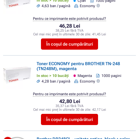
In stoc > 10 bucăți
Cyan
1000 pagini
4,63 ban / pagină
Economy
Pentru ce imprimante este potrivit produsul?
46,28 Lei
38,25 Lei fără TVA
Cel mai mic preț în ultimele 30 de zile:
41,45 Lei
În coșul de cumpărături
Toner ECONOMY pentru BROTHER TN-248
(TN248M), magenta
In stoc > 10 bucăți
Magenta
1000 pagini
4,28 ban / pagină
Economy
Pentru ce imprimante este potrivit produsul?
42,80 Lei
35,37 Lei fără TVA
Cel mai mic preț în ultimele 30 de zile:
42,17 Lei
În coșul de cumpărături