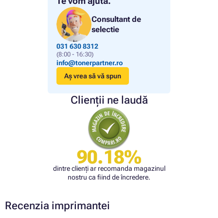
Te vom ajuta.
Consultant de
selectie
031 630 8312
(8:00 - 16:30)
info@tonerpartner.ro
Aș vrea să vă spun
Clienții ne laudă
90.18%
dintre clienți ar recomanda magazinul
nostru ca fiind de încredere.
Recenzia imprimantei