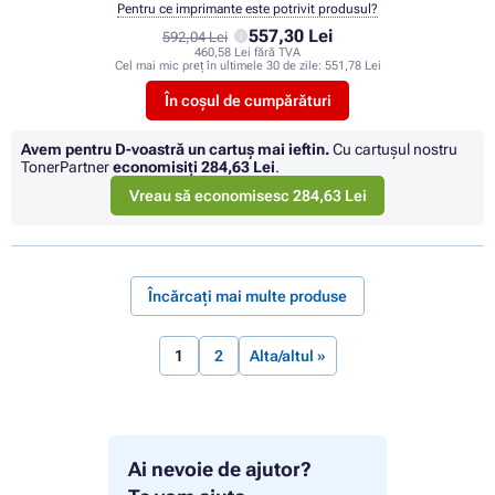
Pentru ce imprimante este potrivit produsul?
557,30 Lei
592,04 Lei
460,58 Lei fără TVA
Cel mai mic preț în ultimele 30 de zile:
551,78 Lei
În coșul de cumpărături
Avem pentru D-voastră un cartuș mai ieftin.
Cu cartuşul nostru
TonerPartner
economisiţi
284,63 Lei
.
Vreau să economisesc 284,63 Lei
Încărcați mai multe produse
1
2
Alta/altul »
Ai nevoie de ajutor?