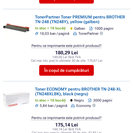
TonerPartner Toner PREMIUM pentru BROTHER
TN-248 (TN248Y), yellow (galben)
In stoc > 10 bucăți
Galben
1000 pagini
18,03 ban / pagină
TonerPartner
Pentru ce imprimante este potrivit produsul?
180,29 Lei
149,00 Lei fără TVA
Cel mai mic preț în ultimele 30 de zile:
170,67 Lei
În coșul de cumpărături
Toner ECONOMY pentru BROTHER TN-248-XL
(TN248XLBK), black (negru)
In stoc > 10 bucăți
Negru
3000 pagini
5,84 ban / pagină
Economy
Pentru ce imprimante este potrivit produsul?
175,14 Lei
144,74 Lei fără TVA
Cel mai mic preț în ultimele 30 de zile:
47,83 Lei