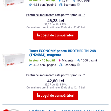
In stoc > 10 bucăți
Cyan
1000 pagini
4,63 ban / pagină
Economy
Pentru ce imprimante este potrivit produsul?
46,28 Lei
38,25 Lei fără TVA
Cel mai mic preț în ultimele 30 de zile:
41,45 Lei
În coșul de cumpărături
Toner ECONOMY pentru BROTHER TN-248
(TN248M), magenta
In stoc > 10 bucăți
Magenta
1000 pagini
4,28 ban / pagină
Economy
Pentru ce imprimante este potrivit produsul?
42,80 Lei
35,37 Lei fără TVA
Cel mai mic preț în ultimele 30 de zile:
42,17 Lei
În coșul de cumpărături