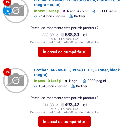
Brother DR248CL - unitate optica, black + color
- 8%
(negru + color)
In stoc 1 bucăți
Negru + color
20000 pagini
2,94 ban / pagină
Brother
Pentru ce imprimante este potrivit produsul?
588,80 Lei
638,89 Lei
486,61 Lei fără TVA
Cel mai mic preț în ultimele 30 de zile:
588,80 Lei
În coșul de cumpărături
Brother TN-248-XL (TN248XLBK) - Toner, black
- 4%
(negru)
In stoc 10 bucăți
Negru
3000 pagini
16,45 ban / pagină
Brother
Pentru ce imprimante este potrivit produsul?
493,47 Lei
511,38 Lei
407,83 Lei fără TVA
Cel mai mic preț în ultimele 30 de zile:
476,56 Lei
În coșul de cumpărături