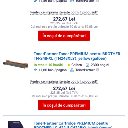
11,86 ban / pagină
TonerPartner
Pentru ce imprimante este potrivit produsul?
272,67 Lei
225,35 Lei fără TVA
Cel mai mic preț în ultimele 30 de zile:
59,08 Lei
În coșul de cumpărături
TonerPartner Toner PREMIUM pentru BROTHER
TN-248-XL (TN248XLY), yellow (galben)
In stoc > 10 bucăți
Galben
2300 pagini
11,86 ban / pagină
TonerPartner
Pentru ce imprimante este potrivit produsul?
272,67 Lei
225,35 Lei fără TVA
Cel mai mic preț în ultimele 30 de zile:
59,08 Lei
În coșul de cumpărături
TonerPartner Cartridge PREMIUM pentru
BROTHER LC-422 (LC422BK), black (negru)