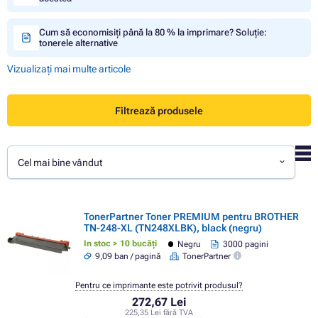
Cum să economisiți până la 80 % la imprimare? Soluție:
tonerele alternative
Vizualizați mai multe articole
Filtrează produsele
Cel mai bine vândut
TonerPartner Toner PREMIUM pentru BROTHER
TN-248-XL (TN248XLBK), black (negru)
In stoc > 10 bucăți
Negru
3000 pagini
9,09 ban / pagină
TonerPartner
Pentru ce imprimante este potrivit produsul?
272,67 Lei
225,35 Lei fără TVA