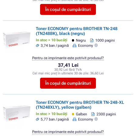
În coșul de cumpărături
Toner ECONOMY pentru BROTHER TN-248
(TN248BK), black (negru)
In stoc > 10 bucăți
Negru
1000 pagini
3,74 ban / pagină
Economy
Pentru ce imprimante este potrivit produsul?
37,41 Lei
30,92 Lei fără TVA
Cel mai mic preț în ultimele 30 de zile:
36,60 Lei
În coșul de cumpărături
Toner ECONOMY pentru BROTHER TN-248-XL
(TN248XLY), yellow (galben)
In stoc > 10 bucăți
Galben
2300 pagini
5,77 ban / pagină
Economy
Pentru ce imprimante este potrivit produsul?