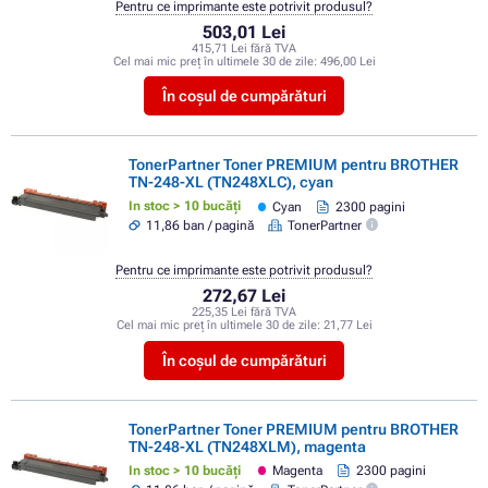
Pentru ce imprimante este potrivit produsul?
503,01 Lei
415,71 Lei fără TVA
Cel mai mic preț în ultimele 30 de zile:
496,00 Lei
În coșul de cumpărături
TonerPartner Toner PREMIUM pentru BROTHER
TN-248-XL (TN248XLC), cyan
In stoc > 10 bucăți
Cyan
2300 pagini
11,86 ban / pagină
TonerPartner
Pentru ce imprimante este potrivit produsul?
272,67 Lei
225,35 Lei fără TVA
Cel mai mic preț în ultimele 30 de zile:
21,77 Lei
În coșul de cumpărături
TonerPartner Toner PREMIUM pentru BROTHER
TN-248-XL (TN248XLM), magenta
In stoc > 10 bucăți
Magenta
2300 pagini