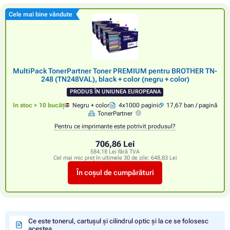
Cele mai bine vândute
MultiPack TonerPartner Toner PREMIUM pentru BROTHER TN-
248 (TN248VAL), black + color (negru + color)
PRODUS ÎN UNIUNEA EUROPEANA
In stoc > 10 bucăți
Negru + color
4x1000 pagini
17,67 ban / pagină
TonerPartner
Pentru ce imprimante este potrivit produsul?
706,86 Lei
584,18 Lei fără TVA
Cel mai mic preț în ultimele 30 de zile:
648,83 Lei
În coșul de cumpărături
Ce este tonerul, cartușul și cilindrul optic și la ce se folosesc
acestea