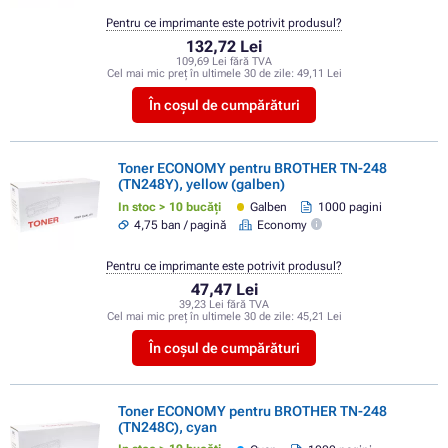
Pentru ce imprimante este potrivit produsul?
132,72 Lei
109,69 Lei fără TVA
Cel mai mic preț în ultimele 30 de zile:
49,11 Lei
În coșul de cumpărături
Toner ECONOMY pentru BROTHER TN-248
(TN248Y), yellow (galben)
In stoc > 10 bucăți
Galben
1000 pagini
4,75 ban / pagină
Economy
Pentru ce imprimante este potrivit produsul?
47,47 Lei
39,23 Lei fără TVA
Cel mai mic preț în ultimele 30 de zile:
45,21 Lei
În coșul de cumpărături
Toner ECONOMY pentru BROTHER TN-248
(TN248C), cyan