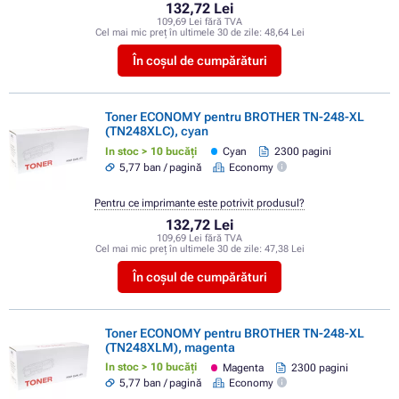
132,72 Lei
109,69 Lei fără TVA
Cel mai mic preț în ultimele 30 de zile:
48,64 Lei
În coșul de cumpărături
Toner ECONOMY pentru BROTHER TN-248-XL
(TN248XLC), cyan
In stoc > 10 bucăți
Cyan
2300 pagini
5,77 ban / pagină
Economy
Pentru ce imprimante este potrivit produsul?
132,72 Lei
109,69 Lei fără TVA
Cel mai mic preț în ultimele 30 de zile:
47,38 Lei
În coșul de cumpărături
Toner ECONOMY pentru BROTHER TN-248-XL
(TN248XLM), magenta
In stoc > 10 bucăți
Magenta
2300 pagini
5,77 ban / pagină
Economy