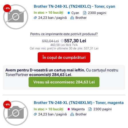
Brother TN-248-XL (TN248XLC) - Toner, cyan
- 6%
In stoc > 10 bucăți
Cyan
2300 pagini
24,23 ban / pagină
Brother
Pentru ce imprimante este potrivit produsul?
557,30 Lei
592,04 Lei
460,58 Lei fără TVA
Cel mai mic preț în ultimele 30 de zile:
537,31 Lei
În coșul de cumpărături
Avem pentru D-voastră un cartuș mai ieftin.
Cu cartuşul nostru
TonerPartner
economisiţi
284,63 Lei
.
Vreau să economisesc 284,63 Lei
Brother TN-248-XL (TN248XLM) - Toner, magenta
- 6%
In stoc > 10 bucăți
Magenta
2300 pagini
24,23 ban / pagină
Brother