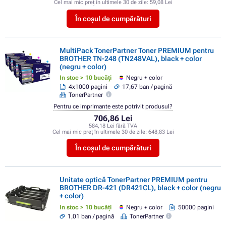
Cel mai mic preț în ultimele 30 de zile:
59,08 Lei
În coșul de cumpărături
MultiPack TonerPartner Toner PREMIUM pentru
BROTHER TN-248 (TN248VAL), black + color
(negru + color)
In stoc > 10 bucăți
Negru + color
4x1000 pagini
17,67 ban / pagină
TonerPartner
Pentru ce imprimante este potrivit produsul?
706,86 Lei
584,18 Lei fără TVA
Cel mai mic preț în ultimele 30 de zile:
648,83 Lei
În coșul de cumpărături
Unitate optică TonerPartner PREMIUM pentru
BROTHER DR-421 (DR421CL), black + color (negru
+ color)
In stoc > 10 bucăți
Negru + color
50000 pagini
1,01 ban / pagină
TonerPartner