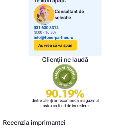
Te vom ajuta.
Consultant de
selectie
031 630 8312
(8:00 - 16:30)
info@tonerpartner.ro
Aș vrea să vă spun
Clienții ne laudă
90.19%
dintre clienți ar recomanda magazinul
nostru ca fiind de încredere.
Recenzia imprimantei