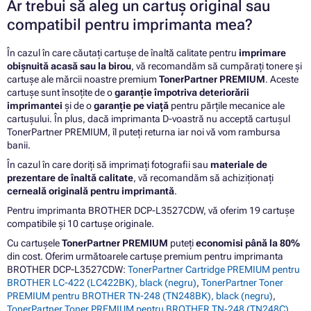
Ar trebui să aleg un cartuș original sau
compatibil pentru imprimanta mea?
În cazul în care căutați cartușe de înaltă calitate pentru
imprimare
obișnuită acasă sau la birou
, vă recomandăm să cumpărați tonere și
cartușe ale mărcii noastre premium
TonerPartner PREMIUM
. Aceste
cartușe sunt însoțite de o
garanție împotriva deteriorării
imprimantei
și de o
garanție pe viață
pentru părțile mecanice ale
cartușului. În plus, dacă imprimanta D-voastră nu acceptă cartușul
TonerPartner PREMIUM, îl puteți returna iar noi vă vom rambursa
banii.
În cazul în care doriți să imprimați fotografii sau
materiale de
prezentare de înaltă calitate
, vă recomandăm să achiziționați
cerneală originală pentru imprimantă
.
Pentru imprimanta BROTHER DCP-L3527CDW, vă oferim 19 cartușe
compatibile și 10 cartușe originale.
Cu cartușele
TonerPartner PREMIUM
puteți
economisi până la 80%
din cost. Oferim următoarele cartușe premium pentru imprimanta
BROTHER DCP-L3527CDW:
TonerPartner Cartridge PREMIUM pentru
BROTHER LC-422 (LC422BK), black (negru)
,
TonerPartner Toner
PREMIUM pentru BROTHER TN-248 (TN248BK), black (negru)
,
TonerPartner Toner PREMIUM pentru BROTHER TN-248 (TN248C),