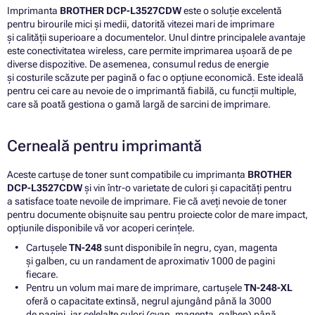
Imprimanta
BROTHER DCP-L3527CDW
este o soluție excelentă
pentru birourile mici și medii, datorită vitezei mari de imprimare
și calității superioare a documentelor. Unul dintre principalele avantaje
este conectivitatea wireless, care permite imprimarea ușoară de pe
diverse dispozitive. De asemenea, consumul redus de energie
și costurile scăzute per pagină o fac o opțiune economică. Este ideală
pentru cei care au nevoie de o imprimantă fiabilă, cu funcții multiple,
care să poată gestiona o gamă largă de sarcini de imprimare.
Cerneală pentru imprimantă
Aceste cartușe de toner sunt compatibile cu imprimanta
BROTHER
DCP-L3527CDW
și vin într-o varietate de culori și capacități pentru
a satisface toate nevoile de imprimare. Fie că aveți nevoie de toner
pentru documente obișnuite sau pentru proiecte color de mare impact,
opțiunile disponibile vă vor acoperi cerințele.
Cartușele
TN-248
sunt disponibile în negru, cyan, magenta
și galben, cu un randament de aproximativ 1000 de pagini
fiecare.
Pentru un volum mai mare de imprimare, cartușele
TN-248-XL
oferă o capacitate extinsă, negrul ajungând până la 3000
de pagini, iar celelalte culori (cyan, magenta, galben) până