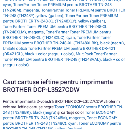
cyan
,
TonerPartner Toner PREMIUM pentru BROTHER TN-248
(TN248M), magenta
,
TonerPartner Toner PREMIUM pentru BROTHER
TN-248 (TN248Y), yellow (galben)
,
TonerPartner Toner PREMIUM
pentru BROTHER TN-248-XL (TN248XLY), yellow (galben)
,
TonerPartner Toner PREMIUM pentru BROTHER TN-248-XL
(TN248XLM), magenta
,
TonerPartner Toner PREMIUM pentru
BROTHER TN-248-XL (TN248XLC), cyan
,
TonerPartner Toner
PREMIUM pentru BROTHER TN-248-XL (TN248XLBK), black (negru)
,
Unitate optică TonerPartner PREMIUM pentru BROTHER DR-421
(DR421CL), black + color (negru + color)
,
MultiPack TonerPartner
Toner PREMIUM pentru BROTHER TN-248 (TN248VAL), black + color
(negru + color)
Caut cartușe ieftine pentru imprimanta
BROTHER DCP-L3527CDW
Pentru imprimanta D-voastră BROTHER DCP-L3527CDW vă oferim
cele mai ieftine cartușe negre
Toner ECONOMY pentru BROTHER TN-
248 (TN248BK), black (negru)
și cartușe color
Toner ECONOMY
pentru BROTHER TN-248 (TN248M), magenta
,
Toner ECONOMY
pentru BROTHER TN-248 (TN248C), cyan
,
Toner ECONOMY pentru
BROTHER TN-248 (TN248Y), yellow (galben)
.