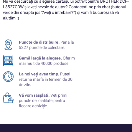
Nu vă descurcați cu alegerea cartușului potrivit pentru BROTHER DCP-
L3527CDW și aveți nevoie de ajutor? Contactați-ne prin chat (butonul
verde din dreapta jos "Aveți o întrebare?") și vom fi bucuroși să vă
ajutăm :)
Puncte de distribuire.
Până la
5227 puncte de colectare.
Gamă largă la alegere.
Oferim
mai mult de 40000 produse.
La noi veți avea timp.
Puteți
returna marfa în termen de 30
de zile.
Vă vom răsplăti.
Veți primi
puncte de loialitate pentru
fiecare achiziție.