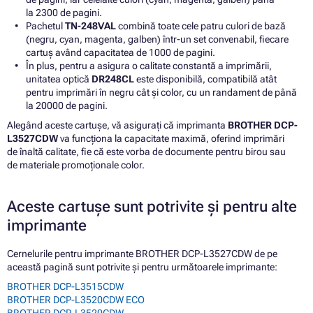
la 2300 de pagini.
Pachetul
TN-248VAL
combină toate cele patru culori de bază
(negru, cyan, magenta, galben) într-un set convenabil, fiecare
cartuș având capacitatea de 1000 de pagini.
În plus, pentru a asigura o calitate constantă a imprimării,
unitatea optică
DR248CL
este disponibilă, compatibilă atât
pentru imprimări în negru cât și color, cu un randament de până
la 20000 de pagini.
Alegând aceste cartușe, vă asigurați că imprimanta
BROTHER DCP-
L3527CDW
va funcționa la capacitate maximă, oferind imprimări
de înaltă calitate, fie că este vorba de documente pentru birou sau
de materiale promoționale color.
Aceste cartușe sunt potrivite și pentru alte
imprimante
Cernelurile pentru imprimante BROTHER DCP-L3527CDW de pe
această pagină sunt potrivite și pentru următoarele imprimante:
BROTHER DCP-L3515CDW
BROTHER DCP-L3520CDW ECO
BROTHER DCP-L3520CDW