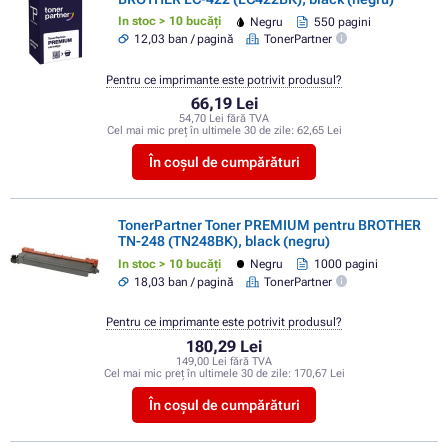
In stoc > 10 bucăți
Negru
550 pagini
12,03 ban / pagină
TonerPartner
Pentru ce imprimante este potrivit produsul?
66,19 Lei
54,70 Lei fără TVA
Cel mai mic preț în ultimele 30 de zile:
62,65 Lei
În coșul de cumpărături
TonerPartner Toner PREMIUM pentru BROTHER
TN-248 (TN248BK), black (negru)
In stoc > 10 bucăți
Negru
1000 pagini
18,03 ban / pagină
TonerPartner
Pentru ce imprimante este potrivit produsul?
180,29 Lei
149,00 Lei fără TVA
Cel mai mic preț în ultimele 30 de zile:
170,67 Lei
În coșul de cumpărături