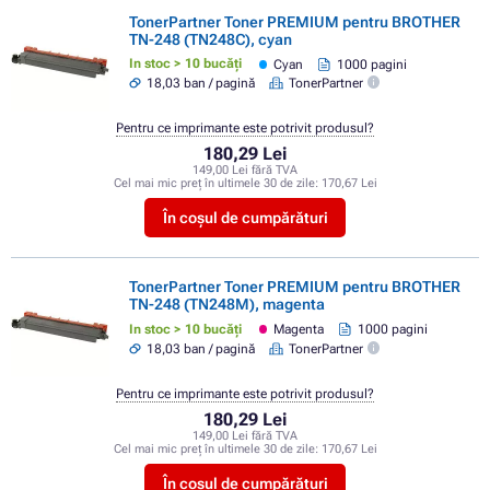
TonerPartner Toner PREMIUM pentru BROTHER
TN-248 (TN248C), cyan
In stoc > 10 bucăți
Cyan
1000 pagini
18,03 ban / pagină
TonerPartner
Pentru ce imprimante este potrivit produsul?
180,29 Lei
149,00 Lei fără TVA
Cel mai mic preț în ultimele 30 de zile:
170,67 Lei
În coșul de cumpărături
TonerPartner Toner PREMIUM pentru BROTHER
TN-248 (TN248M), magenta
In stoc > 10 bucăți
Magenta
1000 pagini
18,03 ban / pagină
TonerPartner
Pentru ce imprimante este potrivit produsul?
180,29 Lei
149,00 Lei fără TVA
Cel mai mic preț în ultimele 30 de zile:
170,67 Lei
În coșul de cumpărături