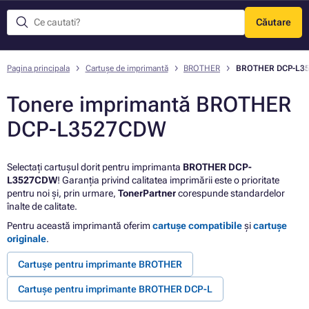
Căutare
Meniu
Pagina principala
Cartușe de imprimantă
BROTHER
BROTHER DCP-L3
Tonere imprimantă BROTHER
DCP-L3527CDW
Selectați cartușul dorit pentru imprimanta
BROTHER DCP-
L3527CDW
! Garanția privind calitatea imprimării este o prioritate
pentru noi și, prin urmare,
TonerPartner
corespunde standardelor
înalte de calitate.
Pentru această imprimantă oferim
cartușe compatibile
și
cartușe
originale
.
Cartușe pentru imprimante BROTHER
Cartușe pentru imprimante BROTHER DCP-L