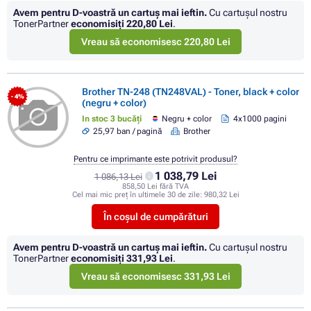
Avem pentru D-voastră un cartuș mai ieftin.
Cu cartuşul nostru
TonerPartner
economisiţi
220,80 Lei
.
Vreau să economisesc 220,80 Lei
Brother TN-248 (TN248VAL) - Toner, black + color
- 4%
(negru + color)
In stoc 3 bucăți
Negru + color
4x1000 pagini
25,97 ban / pagină
Brother
Pentru ce imprimante este potrivit produsul?
1 038,79 Lei
1 086,13 Lei
858,50 Lei fără TVA
Cel mai mic preț în ultimele 30 de zile:
980,32 Lei
În coșul de cumpărături
Avem pentru D-voastră un cartuș mai ieftin.
Cu cartuşul nostru
TonerPartner
economisiţi
331,93 Lei
.
Vreau să economisesc 331,93 Lei