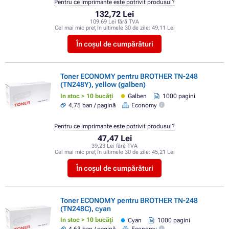
Pentru ce imprimante este potrivit produsul?
132,72 Lei
109,69 Lei fără TVA
Cel mai mic preț în ultimele 30 de zile:
49,11 Lei
În coșul de cumpărături
Toner ECONOMY pentru BROTHER TN-248
(TN248Y), yellow (galben)
In stoc > 10 bucăți
Galben
1000 pagini
4,75 ban / pagină
Economy
Pentru ce imprimante este potrivit produsul?
47,47 Lei
39,23 Lei fără TVA
Cel mai mic preț în ultimele 30 de zile:
45,21 Lei
În coșul de cumpărături
Toner ECONOMY pentru BROTHER TN-248
(TN248C), cyan
In stoc > 10 bucăți
Cyan
1000 pagini