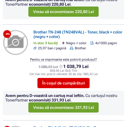
TonerPartner
economisiţi
220,80 Lei
.
Vreau să economisesc 220,80 Lei
Brother TN-248 (TN248VAL) - Toner, black + color
- 4%
(negru + color)
In stoc 3 bucăți
Negru + color
4x1000 pagini
25,97 ban / pagină
Brother
Pentru ce imprimante este potrivit produsul?
1 038,79 Lei
1 086,01 Lei
858,50 Lei fără TVA
Cel mai mic preț în ultimele 30 de zile:
980,32 Lei
În coșul de cumpărături
Avem pentru D-voastră un cartuș mai ieftin.
Cu cartuşul nostru
TonerPartner
economisiţi
331,93 Lei
.
Vreau să economisesc 331,93 Lei