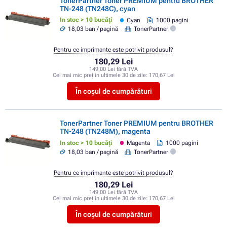
TonerPartner Toner PREMIUM pentru BROTHER
TN-248 (TN248C), cyan
In stoc > 10 bucăți
Cyan
1000 pagini
18,03 ban / pagină
TonerPartner
Pentru ce imprimante este potrivit produsul?
180,29 Lei
149,00 Lei fără TVA
Cel mai mic preț în ultimele 30 de zile:
170,67 Lei
În coșul de cumpărături
TonerPartner Toner PREMIUM pentru BROTHER
TN-248 (TN248M), magenta
In stoc > 10 bucăți
Magenta
1000 pagini
18,03 ban / pagină
TonerPartner
Pentru ce imprimante este potrivit produsul?
180,29 Lei
149,00 Lei fără TVA
Cel mai mic preț în ultimele 30 de zile:
170,67 Lei
În coșul de cumpărături