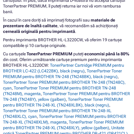
cartușului. În plus, dacă imprimanta D-voastră nu acceptă cartușul
TonerPartner PREMIUM, îl puteți returna iar noi vă vom rambursa
banii.
În cazul în care doriți să imprimați fotografii sau
materiale de
prezentare de înaltă calitate
, vă recomandăm să achiziționați
cerneală originală pentru imprimantă
.
Pentru imprimanta BROTHER HL-L3220CW, vă oferim 19 cartușe
compatibile și 10 cartușe originale.
Cu cartușele
TonerPartner PREMIUM
puteți
economisi până la 80%
din cost. Oferim următoarele cartușe premium pentru imprimanta
BROTHER HL-L3220CW:
TonerPartner Cartridge PREMIUM pentru
BROTHER LC-422 (LC422BK), black (negru)
,
TonerPartner Toner
PREMIUM pentru BROTHER TN-248 (TN248BK), black (negru)
,
TonerPartner Toner PREMIUM pentru BROTHER TN-248 (TN248C),
cyan
,
TonerPartner Toner PREMIUM pentru BROTHER TN-248
(TN248M), magenta
,
TonerPartner Toner PREMIUM pentru BROTHER
TN-248 (TN248Y), yellow (galben)
,
TonerPartner Toner PREMIUM
pentru BROTHER TN-248-XL (TN248XLBK), black (negru)
,
TonerPartner Toner PREMIUM pentru BROTHER TN-248-XL
(TN248XLC), cyan
,
TonerPartner Toner PREMIUM pentru BROTHER
TN-248-XL (TN248XLM), magenta
,
TonerPartner Toner PREMIUM
pentru BROTHER TN-248-XL (TN248XLY), yellow (galben)
,
Unitate
optică TonerPartner PREMIUM pentru BROTHER DR-421 (DR421CL),