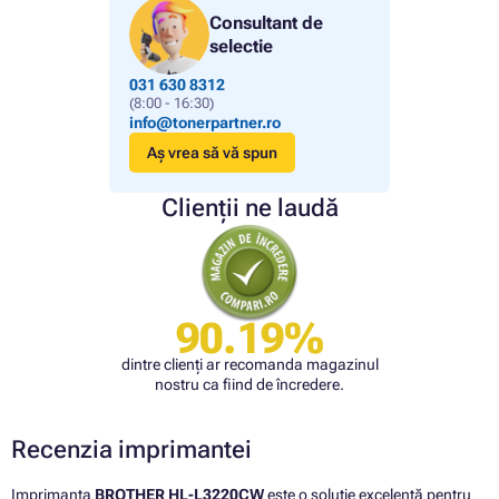
Consultant de
selectie
031 630 8312
(8:00 - 16:30)
info@tonerpartner.ro
Aș vrea să vă spun
Clienții ne laudă
90.19%
dintre clienți ar recomanda magazinul
nostru ca fiind de încredere.
Recenzia imprimantei
Imprimanta
BROTHER HL-L3220CW
este o soluție excelentă pentru