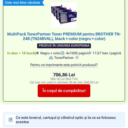
Cele mai bine vândute
MultiPack TonerPartner Toner PREMIUM pentru BROTHER TN-
248 (TN248VAL), black + color (negru + color)
PRODUS ÎN UNIUNEA EUROPEANA
In stoc > 10 bucăți
Negru + color
4x1000 pagini
17,67 ban / pagină
TonerPartner
Pentru ce imprimante este potrivit produsul?
706,86 Lei
584,18 Lei fără TVA
Cel mai mic preț în ultimele 30 de zile:
648,83 Lei
În coșul de cumpărături
Ce este tonerul, cartușul și cilindrul optic și la ce se folosesc
acestea