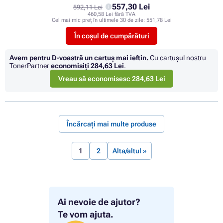
557,30 Lei
592,11 Lei
460,58 Lei fără TVA
Cel mai mic preț în ultimele 30 de zile:
551,78 Lei
În coșul de cumpărături
Avem pentru D-voastră un cartuș mai ieftin.
Cu cartuşul nostru
TonerPartner
economisiţi
284,63 Lei
.
Vreau să economisesc 284,63 Lei
Încărcați mai multe produse
1
2
Alta/altul »
Ai nevoie de ajutor?
Te vom ajuta.