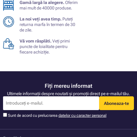
Gamă largă la alegere.
Oferim
mai mult de 40000 produse.
La noi veți avea timp.
Puteți
returna marfa în termen de 30
de zile.
Vă vom răsplăti.
Veți primi
puncte de loialitate pentru
fiecare achiziție.
Fiți mereu informat
Ultimele informații despre noutati și promoții direct pe e-mailul tău.
Aboneaza-te
Sunt de acord cu prelucrarea
datelor cu caracter personal