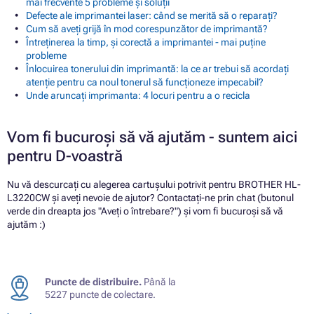
mai frecvente 5 probleme și soluții
Defecte ale imprimantei laser: când se merită să o reparați?
Cum să aveți grijă în mod corespunzător de imprimantă?
Întreținerea la timp, și corectă a imprimantei - mai puține
probleme
Înlocuirea tonerului din imprimantă: la ce ar trebui să acordați
atenție pentru ca noul tonerul să funcționeze impecabil?
Unde aruncați imprimanta: 4 locuri pentru a o recicla
Vom fi bucuroși să vă ajutăm - suntem aici
pentru D-voastră
Nu vă descurcați cu alegerea cartușului potrivit pentru BROTHER HL-
L3220CW și aveți nevoie de ajutor? Contactați-ne prin chat (butonul
verde din dreapta jos "Aveți o întrebare?") și vom fi bucuroși să vă
ajutăm :)
Puncte de distribuire.
Până la
5227 puncte de colectare.