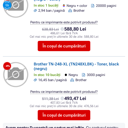
In stoc 1 bucăți
Negru + color
20000 pagini
2,94 ban / pagină
Brother
Pentru ce imprimante este potrivit produsul?
588,80 Lei
638,83 Lei
486,61 Lei fără TVA
Cel mai mic preț în ultimele 30 de zile:
588,80 Lei
În coșul de cumpărături
Brother TN-248-XL (TN248XLBK) - Toner, black
- 4%
(negru)
In stoc 10 bucăți
Negru
3000 pagini
16,45 ban / pagină
Brother
Pentru ce imprimante este potrivit produsul?
493,47 Lei
511,38 Lei
407,83 Lei fără TVA
Cel mai mic preț în ultimele 30 de zile:
476,56 Lei
În coșul de cumpărături
Avem pentru D-voastră un cartuș mai ieftin.
Cu cartuşul nostru