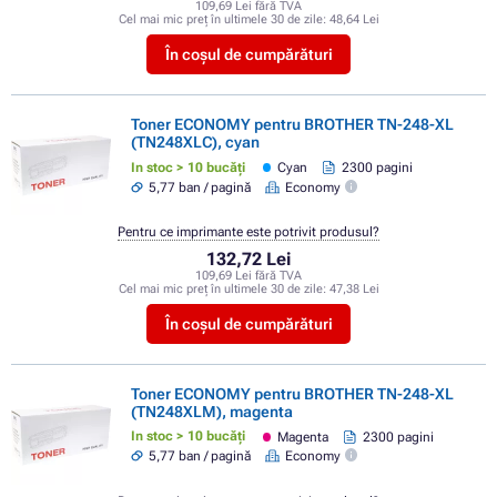
109,69 Lei fără TVA
Cel mai mic preț în ultimele 30 de zile:
48,64 Lei
În coșul de cumpărături
Toner ECONOMY pentru BROTHER TN-248-XL
(TN248XLC), cyan
In stoc > 10 bucăți
Cyan
2300 pagini
5,77 ban / pagină
Economy
Pentru ce imprimante este potrivit produsul?
132,72 Lei
109,69 Lei fără TVA
Cel mai mic preț în ultimele 30 de zile:
47,38 Lei
În coșul de cumpărături
Toner ECONOMY pentru BROTHER TN-248-XL
(TN248XLM), magenta
In stoc > 10 bucăți
Magenta
2300 pagini
5,77 ban / pagină
Economy