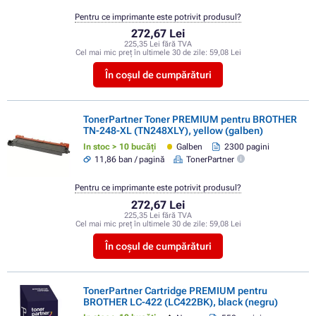
Pentru ce imprimante este potrivit produsul?
272,67 Lei
225,35 Lei fără TVA
Cel mai mic preț în ultimele 30 de zile:
59,08 Lei
În coșul de cumpărături
TonerPartner Toner PREMIUM pentru BROTHER
TN-248-XL (TN248XLY), yellow (galben)
In stoc > 10 bucăți
Galben
2300 pagini
11,86 ban / pagină
TonerPartner
Pentru ce imprimante este potrivit produsul?
272,67 Lei
225,35 Lei fără TVA
Cel mai mic preț în ultimele 30 de zile:
59,08 Lei
În coșul de cumpărături
TonerPartner Cartridge PREMIUM pentru
BROTHER LC-422 (LC422BK), black (negru)