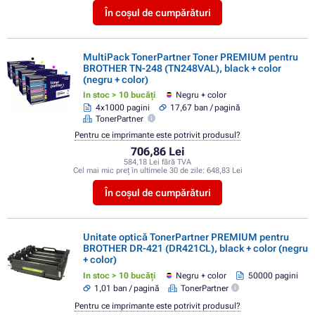
În coșul de cumpărături
MultiPack TonerPartner Toner PREMIUM pentru
BROTHER TN-248 (TN248VAL), black + color
(negru + color)
In stoc > 10 bucăți
Negru + color
4x1000 pagini
17,67 ban / pagină
TonerPartner
Pentru ce imprimante este potrivit produsul?
706,86 Lei
584,18 Lei fără TVA
Cel mai mic preț în ultimele 30 de zile:
648,83 Lei
În coșul de cumpărături
Unitate optică TonerPartner PREMIUM pentru
BROTHER DR-421 (DR421CL), black + color (negru
+ color)
In stoc > 10 bucăți
Negru + color
50000 pagini
1,01 ban / pagină
TonerPartner
Pentru ce imprimante este potrivit produsul?