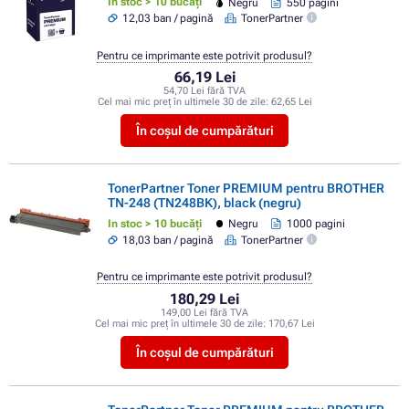
In stoc > 10 bucăți
Negru
550 pagini
12,03 ban / pagină
TonerPartner
Pentru ce imprimante este potrivit produsul?
66,19 Lei
54,70 Lei fără TVA
Cel mai mic preț în ultimele 30 de zile:
62,65 Lei
În coșul de cumpărături
TonerPartner Toner PREMIUM pentru BROTHER
TN-248 (TN248BK), black (negru)
In stoc > 10 bucăți
Negru
1000 pagini
18,03 ban / pagină
TonerPartner
Pentru ce imprimante este potrivit produsul?
180,29 Lei
149,00 Lei fără TVA
Cel mai mic preț în ultimele 30 de zile:
170,67 Lei
În coșul de cumpărături