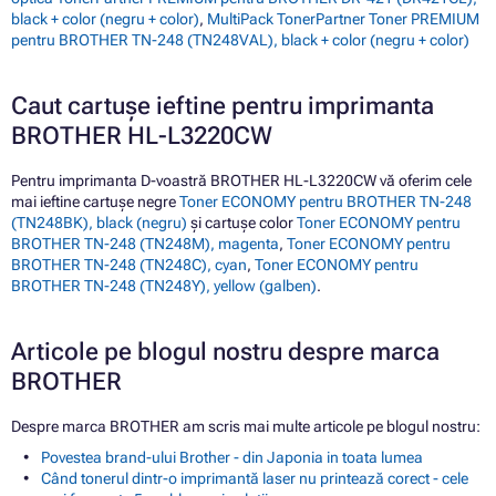
black + color (negru + color)
,
MultiPack TonerPartner Toner PREMIUM
pentru BROTHER TN-248 (TN248VAL), black + color (negru + color)
Caut cartușe ieftine pentru imprimanta
BROTHER HL-L3220CW
Pentru imprimanta D-voastră BROTHER HL-L3220CW vă oferim cele
mai ieftine cartușe negre
Toner ECONOMY pentru BROTHER TN-248
(TN248BK), black (negru)
și cartușe color
Toner ECONOMY pentru
BROTHER TN-248 (TN248M), magenta
,
Toner ECONOMY pentru
BROTHER TN-248 (TN248C), cyan
,
Toner ECONOMY pentru
BROTHER TN-248 (TN248Y), yellow (galben)
.
Articole pe blogul nostru despre marca
BROTHER
Despre marca BROTHER am scris mai multe articole pe blogul nostru:
Povestea brand-ului Brother - din Japonia in toata lumea
Când tonerul dintr-o imprimantă laser nu printează corect - cele