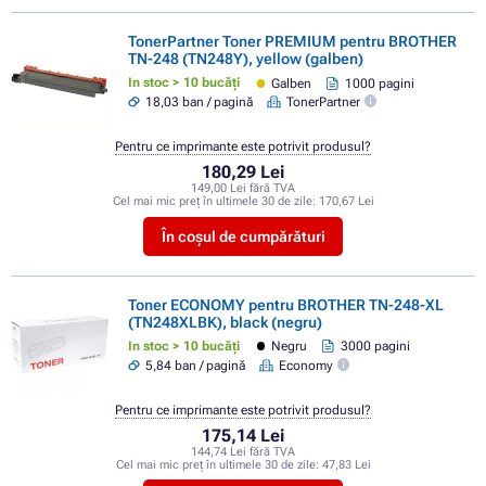
TonerPartner Toner PREMIUM pentru BROTHER
TN-248 (TN248Y), yellow (galben)
In stoc > 10 bucăți
Galben
1000 pagini
18,03 ban / pagină
TonerPartner
Pentru ce imprimante este potrivit produsul?
180,29 Lei
149,00 Lei fără TVA
Cel mai mic preț în ultimele 30 de zile:
170,67 Lei
În coșul de cumpărături
Toner ECONOMY pentru BROTHER TN-248-XL
(TN248XLBK), black (negru)
In stoc > 10 bucăți
Negru
3000 pagini
5,84 ban / pagină
Economy
Pentru ce imprimante este potrivit produsul?
175,14 Lei
144,74 Lei fără TVA
Cel mai mic preț în ultimele 30 de zile:
47,83 Lei