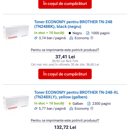
În coșul de cumpărături
Toner ECONOMY pentru BROTHER TN-248
(TN248BK), black (negru)
In stoc > 10 bucăți
Negru
1000 pagini
3,74 ban / pagină
Economy
Pentru ce imprimante este potrivit produsul?
37,41 Lei
30,92 Lei fără TVA
Cel mai mic preț în ultimele 30 de zile:
36,60 Lei
În coșul de cumpărături
Toner ECONOMY pentru BROTHER TN-248-XL
(TN248XLY), yellow (galben)
In stoc > 10 bucăți
Galben
2300 pagini
5,77 ban / pagină
Economy
Pentru ce imprimante este potrivit produsul?
132,72 Lei