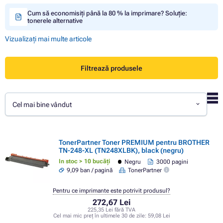
Cum să economisiți până la 80 % la imprimare? Soluție:
tonerele alternative
Vizualizați mai multe articole
Filtrează produsele
Cel mai bine vândut
TonerPartner Toner PREMIUM pentru BROTHER
TN-248-XL (TN248XLBK), black (negru)
In stoc > 10 bucăți
Negru
3000 pagini
9,09 ban / pagină
TonerPartner
Pentru ce imprimante este potrivit produsul?
272,67 Lei
225,35 Lei fără TVA
Cel mai mic preț în ultimele 30 de zile:
59,08 Lei