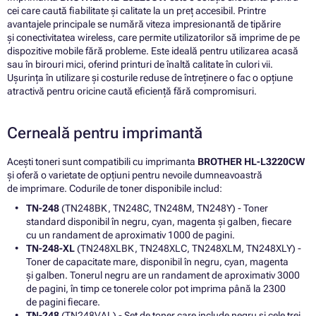
cei care caută fiabilitate și calitate la un preț accesibil. Printre
avantajele principale se numără viteza impresionantă de tipărire
și conectivitatea wireless, care permite utilizatorilor să imprime de pe
dispozitive mobile fără probleme. Este ideală pentru utilizarea acasă
sau în birouri mici, oferind printuri de înaltă calitate în culori vii.
Ușurința în utilizare și costurile reduse de întreținere o fac o opțiune
atractivă pentru oricine caută eficiență fără compromisuri.
Cerneală pentru imprimantă
Acești toneri sunt compatibili cu imprimanta
BROTHER HL-L3220CW
și oferă o varietate de opțiuni pentru nevoile dumneavoastră
de imprimare. Codurile de toner disponibile includ:
TN-248
(TN248BK, TN248C, TN248M, TN248Y) - Toner
standard disponibil în negru, cyan, magenta și galben, fiecare
cu un randament de aproximativ 1000 de pagini.
TN-248-XL
(TN248XLBK, TN248XLC, TN248XLM, TN248XLY) -
Toner de capacitate mare, disponibil în negru, cyan, magenta
și galben. Tonerul negru are un randament de aproximativ 3000
de pagini, în timp ce tonerele color pot imprima până la 2300
de pagini fiecare.
TN-248
(TN248VAL) - Set de toner care include negru și cele trei