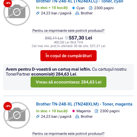
Brother TN-248-XL (TN248XLC) - Toner, cyan
- 6%
In stoc > 10 bucăți
Cyan
2300 pagini
24,23 ban / pagină
Brother
Pentru ce imprimante este potrivit produsul?
557,30 Lei
592,11 Lei
460,58 Lei fără TVA
Cel mai mic preț în ultimele 30 de zile:
537,31 Lei
În coșul de cumpărături
Avem pentru D-voastră un cartuș mai ieftin.
Cu cartuşul nostru
TonerPartner
economisiţi
284,63 Lei
.
Vreau să economisesc 284,63 Lei
Brother TN-248-XL (TN248XLM) - Toner, magenta
- 6%
In stoc > 10 bucăți
Magenta
2300 pagini
24,23 ban / pagină
Brother
Pentru ce imprimante este potrivit produsul?