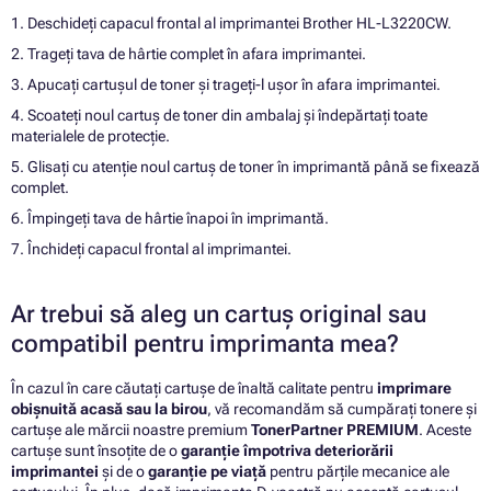
1. Deschideți capacul frontal al imprimantei Brother HL-L3220CW.
2. Trageți tava de hârtie complet în afara imprimantei.
3. Apucați cartușul de toner și trageți-l ușor în afara imprimantei.
4. Scoateți noul cartuș de toner din ambalaj și îndepărtați toate
materialele de protecție.
5. Glisați cu atenție noul cartuș de toner în imprimantă până se fixează
complet.
6. Împingeți tava de hârtie înapoi în imprimantă.
7. Închideți capacul frontal al imprimantei.
Ar trebui să aleg un cartuș original sau
compatibil pentru imprimanta mea?
În cazul în care căutați cartușe de înaltă calitate pentru
imprimare
obișnuită acasă sau la birou
, vă recomandăm să cumpărați tonere și
cartușe ale mărcii noastre premium
TonerPartner PREMIUM
. Aceste
cartușe sunt însoțite de o
garanție împotriva deteriorării
imprimantei
și de o
garanție pe viață
pentru părțile mecanice ale