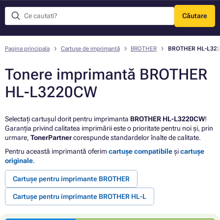
Căutare
Meniu
Pagina principala
Cartușe de imprimantă
BROTHER
BROTHER HL-L32
Tonere imprimantă BROTHER
HL-L3220CW
Selectați cartușul dorit pentru imprimanta
BROTHER HL-L3220CW
!
Garanția privind calitatea imprimării este o prioritate pentru noi și, prin
urmare,
TonerPartner
corespunde standardelor înalte de calitate.
Pentru această imprimantă oferim
cartușe compatibile
și
cartușe
originale
.
Cartușe pentru imprimante BROTHER
Cartușe pentru imprimante BROTHER HL-L