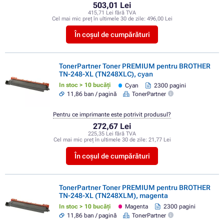
503,01 Lei
415,71 Lei fără TVA
Cel mai mic preț în ultimele 30 de zile:
496,00 Lei
În coșul de cumpărături
TonerPartner Toner PREMIUM pentru BROTHER
TN-248-XL (TN248XLC), cyan
In stoc > 10 bucăți
Cyan
2300 pagini
11,86 ban / pagină
TonerPartner
Pentru ce imprimante este potrivit produsul?
272,67 Lei
225,35 Lei fără TVA
Cel mai mic preț în ultimele 30 de zile:
21,77 Lei
În coșul de cumpărături
TonerPartner Toner PREMIUM pentru BROTHER
TN-248-XL (TN248XLM), magenta
In stoc > 10 bucăți
Magenta
2300 pagini
11,86 ban / pagină
TonerPartner