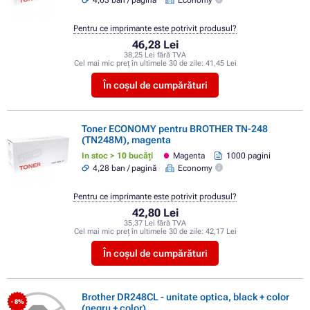
4,63 ban / pagină
Economy
Pentru ce imprimante este potrivit produsul?
46,28 Lei
38,25 Lei fără TVA
Cel mai mic preț în ultimele 30 de zile:
41,45 Lei
În coșul de cumpărături
Toner ECONOMY pentru BROTHER TN-248
(TN248M), magenta
In stoc > 10 bucăți
Magenta
1000 pagini
4,28 ban / pagină
Economy
Pentru ce imprimante este potrivit produsul?
42,80 Lei
35,37 Lei fără TVA
Cel mai mic preț în ultimele 30 de zile:
42,17 Lei
În coșul de cumpărături
Brother DR248CL - unitate optica, black + color
- 8%
(negru + color)