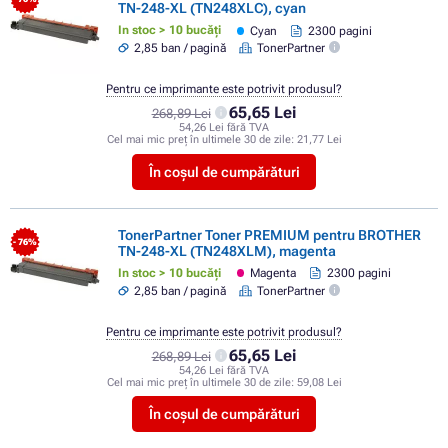
TN-248-XL (TN248XLC), cyan
In stoc > 10 bucăți
Cyan
2300 pagini
2,85 ban / pagină
TonerPartner
Pentru ce imprimante este potrivit produsul?
65,65 Lei
268,89 Lei
54,26 Lei fără TVA
Cel mai mic preț în ultimele 30 de zile:
21,77 Lei
În coșul de cumpărături
TonerPartner Toner PREMIUM pentru BROTHER
- 76%
TN-248-XL (TN248XLM), magenta
In stoc > 10 bucăți
Magenta
2300 pagini
2,85 ban / pagină
TonerPartner
Pentru ce imprimante este potrivit produsul?
65,65 Lei
268,89 Lei
54,26 Lei fără TVA
Cel mai mic preț în ultimele 30 de zile:
59,08 Lei
În coșul de cumpărături