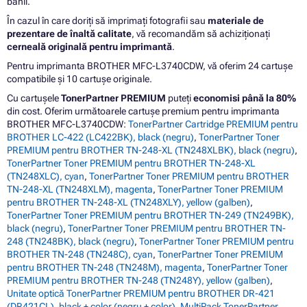
banii.
În cazul în care doriți să imprimați fotografii sau
materiale de
prezentare de înaltă calitate
, vă recomandăm să achiziționați
cerneală originală pentru imprimantă
.
Pentru imprimanta BROTHER MFC-L3740CDW, vă oferim 24 cartușe
compatibile și 10 cartușe originale.
Cu cartușele
TonerPartner PREMIUM
puteți
economisi până la 80%
din cost. Oferim următoarele cartușe premium pentru imprimanta
BROTHER MFC-L3740CDW:
TonerPartner Cartridge PREMIUM pentru
BROTHER LC-422 (LC422BK), black (negru)
,
TonerPartner Toner
PREMIUM pentru BROTHER TN-248-XL (TN248XLBK), black (negru)
,
TonerPartner Toner PREMIUM pentru BROTHER TN-248-XL
(TN248XLC), cyan
,
TonerPartner Toner PREMIUM pentru BROTHER
TN-248-XL (TN248XLM), magenta
,
TonerPartner Toner PREMIUM
pentru BROTHER TN-248-XL (TN248XLY), yellow (galben)
,
TonerPartner Toner PREMIUM pentru BROTHER TN-249 (TN249BK),
black (negru)
,
TonerPartner Toner PREMIUM pentru BROTHER TN-
248 (TN248BK), black (negru)
,
TonerPartner Toner PREMIUM pentru
BROTHER TN-248 (TN248C), cyan
,
TonerPartner Toner PREMIUM
pentru BROTHER TN-248 (TN248M), magenta
,
TonerPartner Toner
PREMIUM pentru BROTHER TN-248 (TN248Y), yellow (galben)
,
Unitate optică TonerPartner PREMIUM pentru BROTHER DR-421
(DR421CL), black + color (negru + color)
,
MultiPack TonerPartner