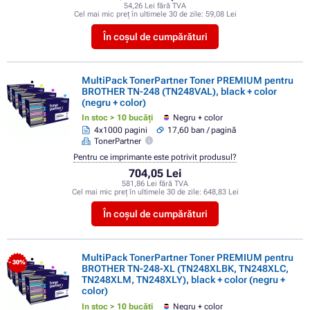
54,26 Lei fără TVA
Cel mai mic preț în ultimele 30 de zile:
59,08 Lei
În coșul de cumpărături
MultiPack TonerPartner Toner PREMIUM pentru
BROTHER TN-248 (TN248VAL), black + color
(negru + color)
In stoc > 10 bucăți
Negru + color
4x1000 pagini
17,60 ban / pagină
TonerPartner
Pentru ce imprimante este potrivit produsul?
704,05 Lei
581,86 Lei fără TVA
Cel mai mic preț în ultimele 30 de zile:
648,83 Lei
În coșul de cumpărături
MultiPack TonerPartner Toner PREMIUM pentru
- 30%
BROTHER TN-248-XL (TN248XLBK, TN248XLC,
TN248XLM, TN248XLY), black + color (negru +
color)
In stoc > 10 bucăți
Negru + color