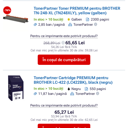
TonerPartner Toner PREMIUM pentru BROTHER
- 76%
TN-248-XL (TN248XLY), yellow (galben)
In stoc > 10 bucăți
Galben
2300 pagini
2,85 ban / pagină
TonerPartner
Pentru ce imprimante este potrivit produsul?
65,65 Lei
268,89 Lei
54,26 Lei fără TVA
Cel mai mic preț în ultimele 30 de zile:
59,08 Lei
În coșul de cumpărături
TonerPartner Cartridge PREMIUM pentru
BROTHER LC-422 (LC422BK), black (negru)
In stoc > 10 bucăți
Negru
550 pagini
11,87 ban / pagină
TonerPartner
Pentru ce imprimante este potrivit produsul?
65,27 Lei
53,94 Lei fără TVA
Cel mai mic preț în ultimele 30 de zile:
62,65 Lei