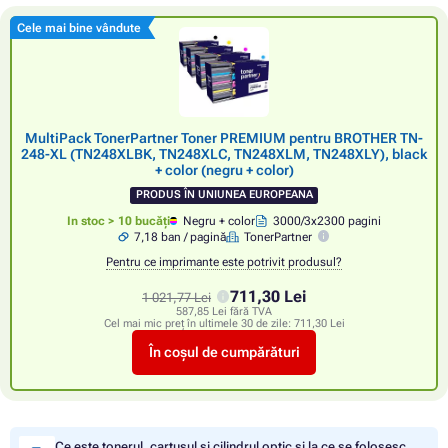
Cele mai bine vândute
MultiPack TonerPartner Toner PREMIUM pentru BROTHER TN-
248-XL (TN248XLBK, TN248XLC, TN248XLM, TN248XLY), black
+ color (negru + color)
PRODUS ÎN UNIUNEA EUROPEANA
In stoc > 10 bucăți
Negru + color
3000/3x2300 pagini
7,18 ban / pagină
TonerPartner
Pentru ce imprimante este potrivit produsul?
711,30 Lei
1 021,77 Lei
587,85 Lei fără TVA
Cel mai mic preț în ultimele 30 de zile:
711,30 Lei
În coșul de cumpărături
Ce este tonerul, cartușul și cilindrul optic și la ce se folosesc