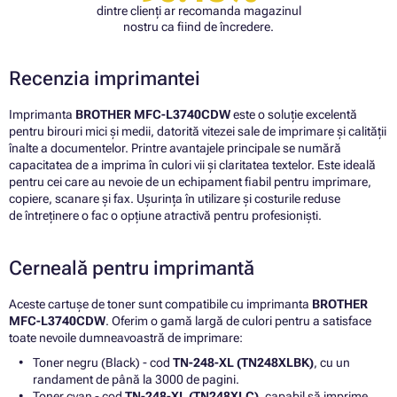
dintre clienți ar recomanda magazinul
nostru ca fiind de încredere.
Recenzia imprimantei
Imprimanta
BROTHER MFC-L3740CDW
este o soluție excelentă
pentru birouri mici și medii, datorită vitezei sale de imprimare și calității
înalte a documentelor. Printre avantajele principale se numără
capacitatea de a imprima în culori vii și claritatea textelor. Este ideală
pentru cei care au nevoie de un echipament fiabil pentru imprimare,
copiere, scanare și fax. Ușurința în utilizare și costurile reduse
de întreținere o fac o opțiune atractivă pentru profesioniști.
Cerneală pentru imprimantă
Aceste cartușe de toner sunt compatibile cu imprimanta
BROTHER
MFC-L3740CDW
. Oferim o gamă largă de culori pentru a satisface
toate nevoile dumneavoastră de imprimare:
Toner negru (Black) - cod
TN-248-XL (TN248XLBK)
, cu un
randament de până la 3000 de pagini.
Toner cyan - cod
TN-248-XL (TN248XLC)
, capabil să imprime