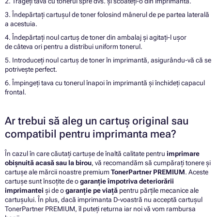
2. Trageți tava cu tonerul spre dvs. și scoateți-o din imprimantă.
3. Îndepărtați cartușul de toner folosind mânerul de pe partea laterală
a acestuia.
4. Îndepărtați noul cartuș de toner din ambalaj și agitați-l ușor
de câteva ori pentru a distribui uniform tonerul.
5. Introduceți noul cartuș de toner în imprimantă, asigurându-vă că se
potrivește perfect.
6. Împingeți tava cu tonerul înapoi în imprimantă și închideți capacul
frontal.
Ar trebui să aleg un cartuș original sau
compatibil pentru imprimanta mea?
În cazul în care căutați cartușe de înaltă calitate pentru
imprimare
obișnuită acasă sau la birou
, vă recomandăm să cumpărați tonere și
cartușe ale mărcii noastre premium
TonerPartner PREMIUM
. Aceste
cartușe sunt însoțite de o
garanție împotriva deteriorării
imprimantei
și de o
garanție pe viață
pentru părțile mecanice ale
cartușului. În plus, dacă imprimanta D-voastră nu acceptă cartușul
TonerPartner PREMIUM, îl puteți returna iar noi vă vom rambursa