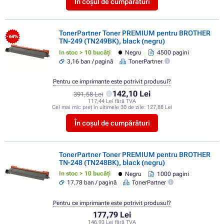
În coșul de cumpărături
TonerPartner Toner PREMIUM pentru BROTHER
- 64%
TN-249 (TN249BK), black (negru)
In stoc > 10 bucăți
Negru
4500 pagini
3,16 ban / pagină
TonerPartner
Pentru ce imprimante este potrivit produsul?
142,10 Lei
391,58 Lei
117,44 Lei fără TVA
Cel mai mic preț în ultimele 30 de zile:
127,88 Lei
În coșul de cumpărături
TonerPartner Toner PREMIUM pentru BROTHER
TN-248 (TN248BK), black (negru)
In stoc > 10 bucăți
Negru
1000 pagini
17,78 ban / pagină
TonerPartner
Pentru ce imprimante este potrivit produsul?
177,79 Lei
146,93 Lei fără TVA