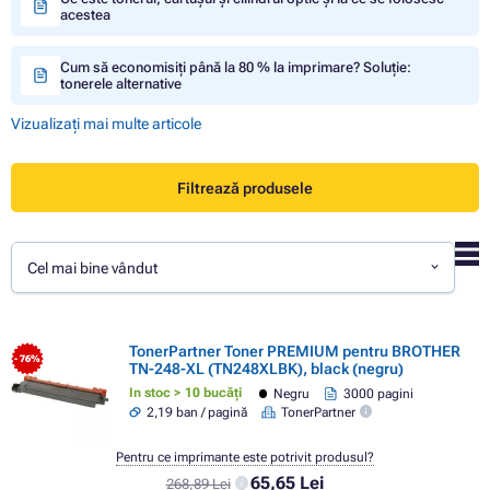
acestea
Cum să economisiți până la 80 % la imprimare? Soluție:
tonerele alternative
Vizualizați mai multe articole
Filtrează produsele
Cel mai bine vândut
TonerPartner Toner PREMIUM pentru BROTHER
- 76%
TN-248-XL (TN248XLBK), black (negru)
In stoc > 10 bucăți
Negru
3000 pagini
2,19 ban / pagină
TonerPartner
Pentru ce imprimante este potrivit produsul?
65,65 Lei
268,89 Lei