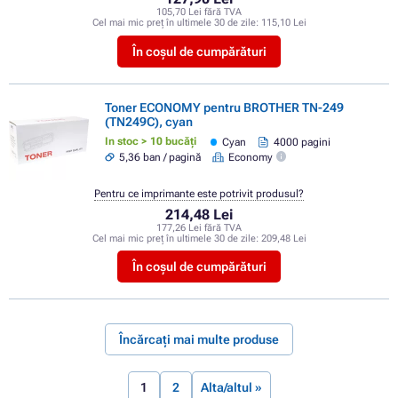
105,70 Lei fără TVA
Cel mai mic preț în ultimele 30 de zile:
115,10 Lei
În coșul de cumpărături
Toner ECONOMY pentru BROTHER TN-249
(TN249C), cyan
In stoc > 10 bucăți
Cyan
4000 pagini
5,36 ban / pagină
Economy
Pentru ce imprimante este potrivit produsul?
214,48 Lei
177,26 Lei fără TVA
Cel mai mic preț în ultimele 30 de zile:
209,48 Lei
În coșul de cumpărături
Încărcați mai multe produse
1
2
Alta/altul »