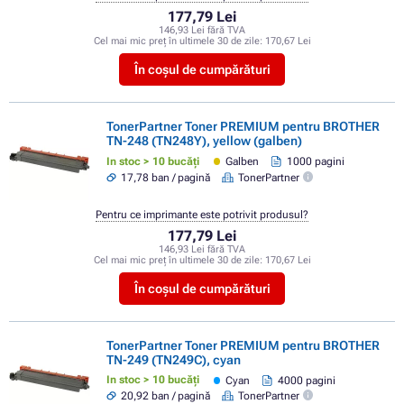
177,79 Lei
146,93 Lei fără TVA
Cel mai mic preț în ultimele 30 de zile:
170,67 Lei
În coșul de cumpărături
TonerPartner Toner PREMIUM pentru BROTHER
TN-248 (TN248Y), yellow (galben)
In stoc > 10 bucăți
Galben
1000 pagini
17,78 ban / pagină
TonerPartner
Pentru ce imprimante este potrivit produsul?
177,79 Lei
146,93 Lei fără TVA
Cel mai mic preț în ultimele 30 de zile:
170,67 Lei
În coșul de cumpărături
TonerPartner Toner PREMIUM pentru BROTHER
TN-249 (TN249C), cyan
In stoc > 10 bucăți
Cyan
4000 pagini
20,92 ban / pagină
TonerPartner