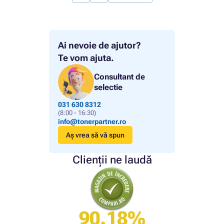
Ai nevoie de ajutor?
Te vom ajuta.
Consultant de
selectie
031 630 8312
(8:00 - 16:30)
info@tonerpartner.ro
Aș vrea să vă spun
Clienții ne laudă
90.18%