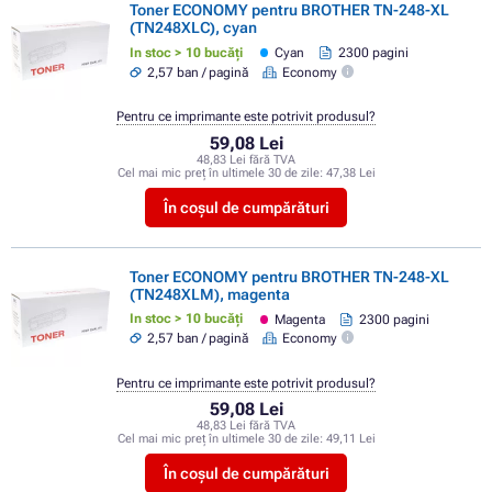
Toner ECONOMY pentru BROTHER TN-248-XL
(TN248XLC), cyan
In stoc > 10 bucăți
Cyan
2300 pagini
2,57 ban / pagină
Economy
Pentru ce imprimante este potrivit produsul?
59,08 Lei
48,83 Lei fără TVA
Cel mai mic preț în ultimele 30 de zile:
47,38 Lei
În coșul de cumpărături
Toner ECONOMY pentru BROTHER TN-248-XL
(TN248XLM), magenta
In stoc > 10 bucăți
Magenta
2300 pagini
2,57 ban / pagină
Economy
Pentru ce imprimante este potrivit produsul?
59,08 Lei
48,83 Lei fără TVA
Cel mai mic preț în ultimele 30 de zile:
49,11 Lei
În coșul de cumpărături