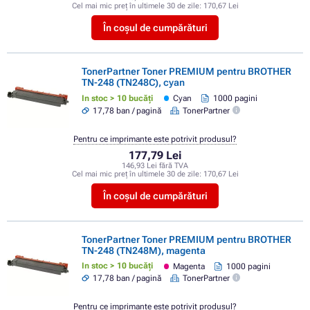
Cel mai mic preț în ultimele 30 de zile:
170,67 Lei
În coșul de cumpărături
TonerPartner Toner PREMIUM pentru BROTHER
TN-248 (TN248C), cyan
In stoc > 10 bucăți
Cyan
1000 pagini
17,78 ban / pagină
TonerPartner
Pentru ce imprimante este potrivit produsul?
177,79 Lei
146,93 Lei fără TVA
Cel mai mic preț în ultimele 30 de zile:
170,67 Lei
În coșul de cumpărături
TonerPartner Toner PREMIUM pentru BROTHER
TN-248 (TN248M), magenta
In stoc > 10 bucăți
Magenta
1000 pagini
17,78 ban / pagină
TonerPartner
Pentru ce imprimante este potrivit produsul?