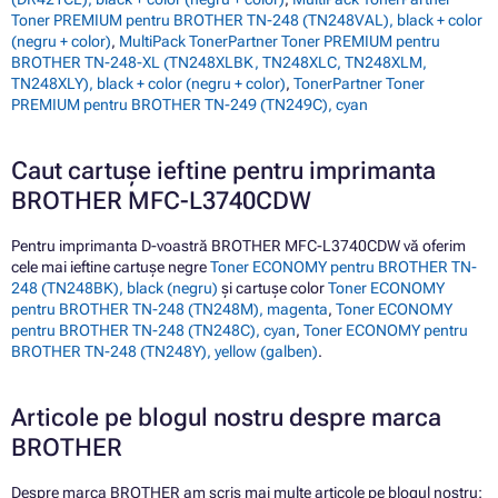
Toner PREMIUM pentru BROTHER TN-248 (TN248VAL), black + color
(negru + color)
,
MultiPack TonerPartner Toner PREMIUM pentru
BROTHER TN-248-XL (TN248XLBK, TN248XLC, TN248XLM,
TN248XLY), black + color (negru + color)
,
TonerPartner Toner
PREMIUM pentru BROTHER TN-249 (TN249C), cyan
Caut cartușe ieftine pentru imprimanta
BROTHER MFC-L3740CDW
Pentru imprimanta D-voastră BROTHER MFC-L3740CDW vă oferim
cele mai ieftine cartușe negre
Toner ECONOMY pentru BROTHER TN-
248 (TN248BK), black (negru)
și cartușe color
Toner ECONOMY
pentru BROTHER TN-248 (TN248M), magenta
,
Toner ECONOMY
pentru BROTHER TN-248 (TN248C), cyan
,
Toner ECONOMY pentru
BROTHER TN-248 (TN248Y), yellow (galben)
.
Articole pe blogul nostru despre marca
BROTHER
Despre marca BROTHER am scris mai multe articole pe blogul nostru: