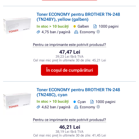
Toner ECONOMY pentru BROTHER TN-248
(TN248Y), yellow (galben)
In stoc > 10 bucăți
Galben
1000 pagini
4,75 ban / pagină
Economy
Pentru ce imprimante este potrivit produsul?
47,47 Lei
39,23 Lei fără TVA
Cel mai mic preț în ultimele 30 de zile:
45,21 Lei
În coșul de cumpărături
Toner ECONOMY pentru BROTHER TN-248
(TN248C), cyan
In stoc > 10 bucăți
Cyan
1000 pagini
4,62 ban / pagină
Economy
Pentru ce imprimante este potrivit produsul?
46,21 Lei
38,19 Lei fără TVA
Cel mai mic preț în ultimele 30 de zile:
41,45 Lei