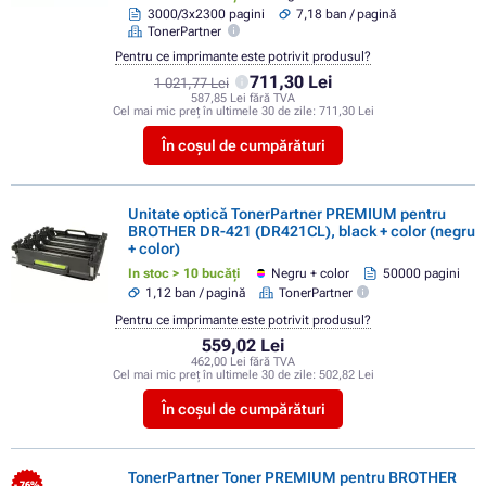
3000/3x2300 pagini
7,18 ban / pagină
TonerPartner
Pentru ce imprimante este potrivit produsul?
711,30 Lei
1 021,77 Lei
587,85 Lei fără TVA
Cel mai mic preț în ultimele 30 de zile:
711,30 Lei
În coșul de cumpărături
Unitate optică TonerPartner PREMIUM pentru
BROTHER DR-421 (DR421CL), black + color (negru
+ color)
In stoc > 10 bucăți
Negru + color
50000 pagini
1,12 ban / pagină
TonerPartner
Pentru ce imprimante este potrivit produsul?
559,02 Lei
462,00 Lei fără TVA
Cel mai mic preț în ultimele 30 de zile:
502,82 Lei
În coșul de cumpărături
TonerPartner Toner PREMIUM pentru BROTHER
- 76%