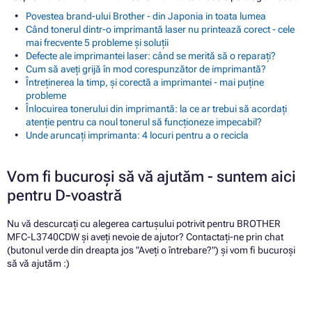
Povestea brand-ului Brother - din Japonia in toata lumea
Când tonerul dintr-o imprimantă laser nu printează corect - cele
mai frecvente 5 probleme și soluții
Defecte ale imprimantei laser: când se merită să o reparați?
Cum să aveți grijă în mod corespunzător de imprimantă?
Întreținerea la timp, și corectă a imprimantei - mai puține
probleme
Înlocuirea tonerului din imprimantă: la ce ar trebui să acordați
atenție pentru ca noul tonerul să funcționeze impecabil?
Unde aruncați imprimanta: 4 locuri pentru a o recicla
Vom fi bucuroși să vă ajutăm - suntem aici
pentru D-voastră
Nu vă descurcați cu alegerea cartușului potrivit pentru BROTHER
MFC-L3740CDW și aveți nevoie de ajutor? Contactați-ne prin chat
(butonul verde din dreapta jos "Aveți o întrebare?") și vom fi bucuroși
să vă ajutăm :)