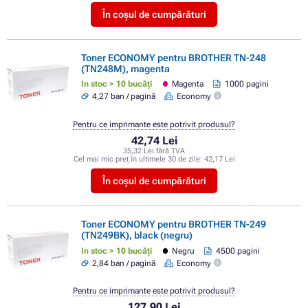
În coșul de cumpărături
Toner ECONOMY pentru BROTHER TN-248
(TN248M), magenta
In stoc > 10 bucăți
Magenta
1000 pagini
4,27 ban / pagină
Economy
Pentru ce imprimante este potrivit produsul?
42,74 Lei
35,32 Lei fără TVA
Cel mai mic preț în ultimele 30 de zile:
42,17 Lei
În coșul de cumpărături
Toner ECONOMY pentru BROTHER TN-249
(TN249BK), black (negru)
In stoc > 10 bucăți
Negru
4500 pagini
2,84 ban / pagină
Economy
Pentru ce imprimante este potrivit produsul?
127,90 Lei