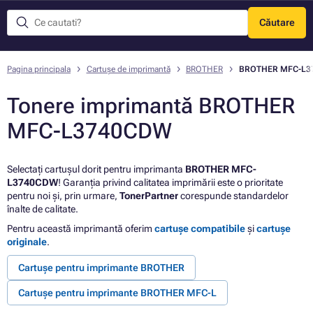
Căutare
Meniu
Pagina principala
Cartușe de imprimantă
BROTHER
BROTHER MFC-L3
Tonere imprimantă BROTHER
MFC-L3740CDW
Selectați cartușul dorit pentru imprimanta
BROTHER MFC-
L3740CDW
! Garanția privind calitatea imprimării este o prioritate
pentru noi și, prin urmare,
TonerPartner
corespunde standardelor
înalte de calitate.
Pentru această imprimantă oferim
cartușe compatibile
și
cartușe
originale
.
Cartușe pentru imprimante BROTHER
Cartușe pentru imprimante BROTHER MFC-L