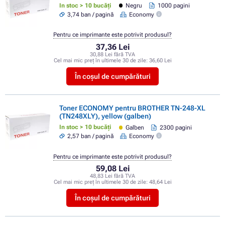
In stoc > 10 bucăți
Negru
1000 pagini
3,74 ban / pagină
Economy
Pentru ce imprimante este potrivit produsul?
37,36 Lei
30,88 Lei fără TVA
Cel mai mic preț în ultimele 30 de zile:
36,60 Lei
În coșul de cumpărături
Toner ECONOMY pentru BROTHER TN-248-XL
(TN248XLY), yellow (galben)
In stoc > 10 bucăți
Galben
2300 pagini
2,57 ban / pagină
Economy
Pentru ce imprimante este potrivit produsul?
59,08 Lei
48,83 Lei fără TVA
Cel mai mic preț în ultimele 30 de zile:
48,64 Lei
În coșul de cumpărături