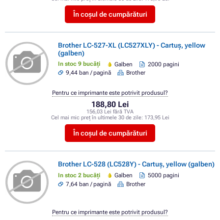
În coșul de cumpărături
Brother LC-527-XL (LC527XLY) - Cartuș, yellow
(galben)
In stoc 9 bucăți
Galben
2000 pagini
9,44 ban / pagină
Brother
Pentru ce imprimante este potrivit produsul?
188,80 Lei
156,03 Lei fără TVA
Cel mai mic preț în ultimele 30 de zile:
173,95 Lei
În coșul de cumpărături
Brother LC-528 (LC528Y) - Cartuș, yellow (galben)
In stoc 2 bucăți
Galben
5000 pagini
7,64 ban / pagină
Brother
Pentru ce imprimante este potrivit produsul?