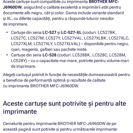
Aceste cartușe sunt compatibile cu imprimanta
BROTHER MFC-
J6960DW
, asigurând o calitate excelentă a imprimării atât pentru
documente alb-negru, cât și color. Gama include variante standard
și XL, cu diferite capacități, pentru a răspunde tuturor nevoilor
de imprimare.
Cartușe din seria
LC-527
și
LC-527-XL
(coduri: LC527BK,
LC527C, LC527M, LC527Y, LC527VAL, LC527XLBK, LC527XLC,
LC527XLM, LC527XLY, LC527XLVAL) – disponibile pentru negru,
cyan, magenta, galben sau pachete mixte.
Cartușe din seria
LC-528
(coduri: LC528BK, LC528C, LC528M,
LC528Y) – cu o capacitate mai mare, potrivite pentru volume mari
de imprimare.
Alegeți cartușul potrivit în funcție de necesitățile dumneavoastră pentru
a beneficia de performanță optimă și rezultate de calitate
cu imprimanta BROTHER MFC-J6960DW.
Aceste cartușe sunt potrivite și pentru alte
imprimante
Cernelurile pentru imprimante BROTHER MFC-J6960DW de pe
această pagină sunt potrivite și pentru următoarele imprimante: