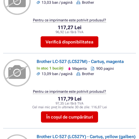
13,03 ban / pagină
Brother
Pentru ce imprimante este potrivit produsul?
117,27 Lei
96,92 Lei fără TVA
Verifică disponibilitatea
Brother LC-527 (LC527M) - Cartuș, magenta
In stoc 1 bucăți
Magenta
900 pagini
13,09 ban / pagină
Brother
Pentru ce imprimante este potrivit produsul?
117,79 Lei
97,35 Lei fără TVA
Cel mai mic preț în ultimele 30 de zile:
116,87 Lei
În coșul de cumpărături
Brother LC-527 (LC527Y) - Cartuș, yellow (galben)