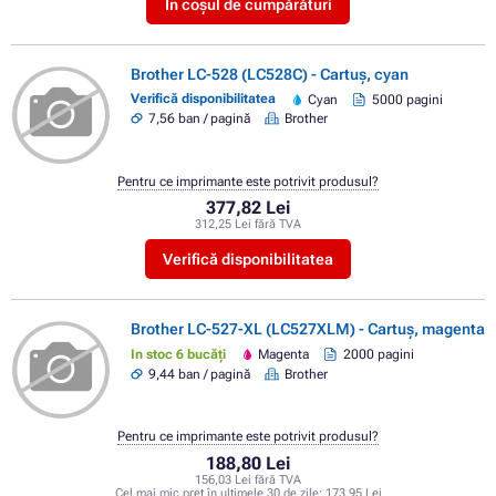
În coșul de cumpărături
Brother LC-528 (LC528C) - Cartuș, cyan
Verifică disponibilitatea
Cyan
5000 pagini
7,56 ban / pagină
Brother
Pentru ce imprimante este potrivit produsul?
377,82 Lei
312,25 Lei fără TVA
Verifică disponibilitatea
Brother LC-527-XL (LC527XLM) - Cartuș, magenta
In stoc 6 bucăți
Magenta
2000 pagini
9,44 ban / pagină
Brother
Pentru ce imprimante este potrivit produsul?
188,80 Lei
156,03 Lei fără TVA
Cel mai mic preț în ultimele 30 de zile:
173,95 Lei