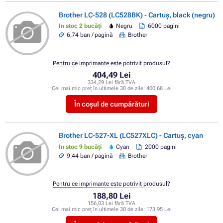
Brother LC-528 (LC528BK) - Cartuș, black (negru)
In stoc 2 bucăți
Negru
6000 pagini
6,74 ban / pagină
Brother
Pentru ce imprimante este potrivit produsul?
404,49 Lei
334,29 Lei fără TVA
Cel mai mic preț în ultimele 30 de zile:
400,68 Lei
În coșul de cumpărături
Brother LC-527-XL (LC527XLC) - Cartuș, cyan
In stoc 9 bucăți
Cyan
2000 pagini
9,44 ban / pagină
Brother
Pentru ce imprimante este potrivit produsul?
188,80 Lei
156,03 Lei fără TVA
Cel mai mic preț în ultimele 30 de zile:
173,95 Lei