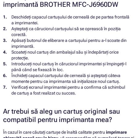
imprimantă BROTHER MFC-J6960DW
Deschideți capacul cartușului de cerneală de pe partea frontală
a imprimantei.
Așteptați ca căruciorul cartușului să se oprească în poziția
corectă.
Apăsați butonul de eliberare a cartușului pentru a-l scoate din
imprimantă.
Scoateți noul cartuș din ambalajul său și îndepărtați orice
protecție.
Introduceți noul cartuș în căruciorul imprimantei și împingeți-l
până când se fixează în loc.
Închideți capacul cartușului de cerneală și așteptați câteva
momente pentru ca imprimanta să inițializeze noul cartuș.
Verificați ecranul imprimantei pentru a confirma că schimbul
de cartuș a fost realizat cu succes.
Ar trebui să aleg un cartuș original sau
compatibil pentru imprimanta mea?
În cazul în care căutați cartușe de înaltă calitate pentru
imprimare