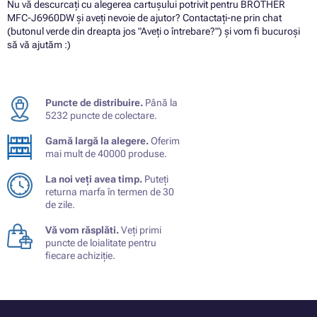
Nu vă descurcați cu alegerea cartușului potrivit pentru BROTHER
MFC-J6960DW și aveți nevoie de ajutor? Contactați-ne prin chat
(butonul verde din dreapta jos "Aveți o întrebare?") și vom fi bucuroși
să vă ajutăm :)
Puncte de distribuire.
Până la
5232 puncte de colectare.
Gamă largă la alegere.
Oferim
mai mult de 40000 produse.
La noi veți avea timp.
Puteți
returna marfa în termen de 30
de zile.
Vă vom răsplăti.
Veți primi
puncte de loialitate pentru
fiecare achiziție.