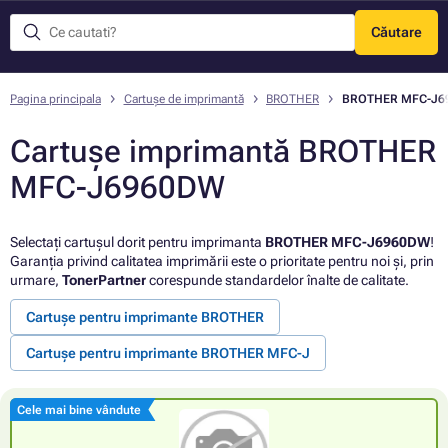
Căutare
Meniu
Pagina principala
Cartușe de imprimantă
BROTHER
BROTHER MFC-J6
Cartușe imprimantă BROTHER
MFC-J6960DW
Selectați cartușul dorit pentru imprimanta
BROTHER MFC-J6960DW
!
Garanția privind calitatea imprimării este o prioritate pentru noi și, prin
urmare,
TonerPartner
corespunde standardelor înalte de calitate.
Cartușe pentru imprimante BROTHER
Cartușe pentru imprimante BROTHER MFC-J
Cele mai bine vândute