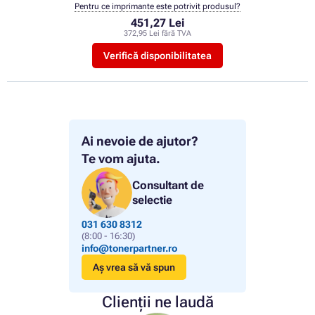
Pentru ce imprimante este potrivit produsul?
451,27 Lei
372,95 Lei fără TVA
Verifică disponibilitatea
Ai nevoie de ajutor?
Te vom ajuta.
Consultant de
selectie
031 630 8312
(8:00 - 16:30)
info@tonerpartner.ro
Aș vrea să vă spun
Clienții ne laudă