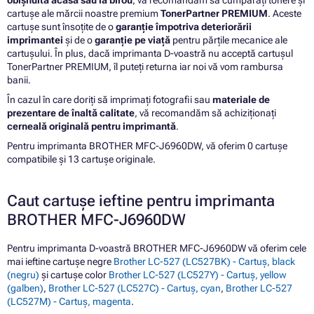
obișnuită acasă sau la birou
, vă recomandăm să cumpărați tonere și
cartușe ale mărcii noastre premium
TonerPartner PREMIUM
. Aceste
cartușe sunt însoțite de o
garanție împotriva deteriorării
imprimantei
și de o
garanție pe viață
pentru părțile mecanice ale
cartușului. În plus, dacă imprimanta D-voastră nu acceptă cartușul
TonerPartner PREMIUM, îl puteți returna iar noi vă vom rambursa
banii.
În cazul în care doriți să imprimați fotografii sau
materiale de
prezentare de înaltă calitate
, vă recomandăm să achiziționați
cerneală originală pentru imprimantă
.
Pentru imprimanta BROTHER MFC-J6960DW, vă oferim 0 cartușe
compatibile și 13 cartușe originale.
Caut cartușe ieftine pentru imprimanta
BROTHER MFC-J6960DW
Pentru imprimanta D-voastră BROTHER MFC-J6960DW vă oferim cele
mai ieftine cartușe negre
Brother LC-527 (LC527BK) - Cartuș, black
(negru)
și cartușe color
Brother LC-527 (LC527Y) - Cartuș, yellow
(galben)
,
Brother LC-527 (LC527C) - Cartuș, cyan
,
Brother LC-527
(LC527M) - Cartuș, magenta
.