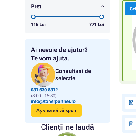
Pret
Ce
116
Lei
771
Lei
Ai nevoie de ajutor?
Te vom ajuta.
Consultant de
selectie
031 630 8312
(8:00 - 16:30)
info@tonerpartner.ro
Aș vrea să vă spun
Clienții ne laudă