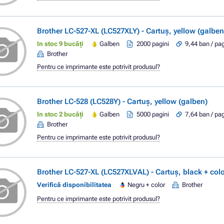
Brother LC-527-XL (LC527XLY) - Cartuș, yellow (galben
In stoc 9 bucăți
Galben
2000 pagini
9,44 ban / pa
Brother
Pentru ce imprimante este potrivit produsul?
Brother LC-528 (LC528Y) - Cartuș, yellow (galben)
In stoc 2 bucăți
Galben
5000 pagini
7,64 ban / pa
Brother
Pentru ce imprimante este potrivit produsul?
Brother LC-527-XL (LC527XLVAL) - Cartuș, black + colo
Verifică disponibilitatea
Negru + color
Brother
Pentru ce imprimante este potrivit produsul?