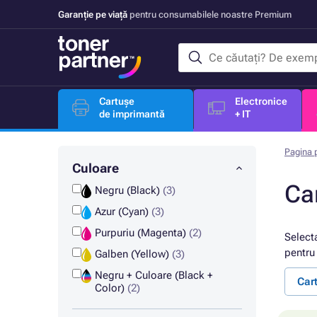
Garanție pe viață
pentru consumabilele noastre Premium
Cartușe
Electronice
de imprimantă
+ IT
Pagina p
Culoare
Ca
Negru (Black)
(3)
Azur (Cyan)
(3)
Purpuriu (Magenta)
(2)
Select
pentru 
Galben (Yellow)
(3)
Negru + Culoare (Black +
Car
Color)
(2)