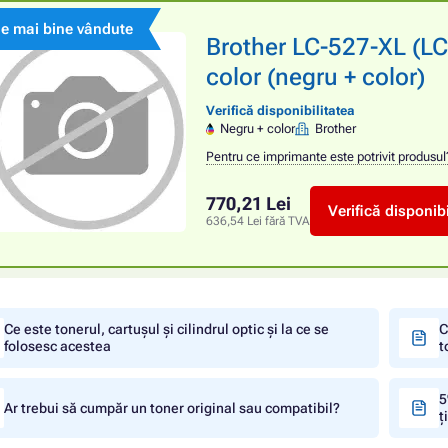
le mai bine vândute
Brother LC-527-XL (LC
color (negru + color)
Verifică disponibilitatea
Negru + color
Brother
Pentru ce imprimante este potrivit produsul
770,21 Lei
Verifică disponibi
636,54 Lei fără TVA
Ce este tonerul, cartușul și cilindrul optic și la ce se
C
folosesc acestea
t
5
Ar trebui să cumpăr un toner original sau compatibil?
ț