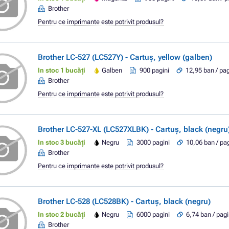
Brother
Pentru ce imprimante este potrivit produsul?
Brother LC-527 (LC527Y) - Cartuș, yellow (galben)
In stoc 1 bucăți
Galben
900 pagini
12,95 ban / pa
Brother
Pentru ce imprimante este potrivit produsul?
Brother LC-527-XL (LC527XLBK) - Cartuș, black (negru
In stoc 3 bucăți
Negru
3000 pagini
10,06 ban / pa
Brother
Pentru ce imprimante este potrivit produsul?
Brother LC-528 (LC528BK) - Cartuș, black (negru)
In stoc 2 bucăți
Negru
6000 pagini
6,74 ban / pag
Brother