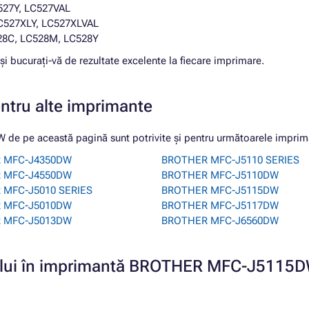
527Y, LC527VAL
C527XLY, LC527XLVAL
528C, LC528M, LC528Y
și bucurați-vă de rezultate excelente la fiecare imprimare.
entru alte imprimante
e pe această pagină sunt potrivite și pentru următoarele imprim
 MFC-J4350DW
BROTHER MFC-J5110 SERIES
 MFC-J4550DW
BROTHER MFC-J5110DW
 MFC-J5010 SERIES
BROTHER MFC-J5115DW
 MFC-J5010DW
BROTHER MFC-J5117DW
 MFC-J5013DW
BROTHER MFC-J6560DW
tușului în imprimantă BROTHER MFC-J5115