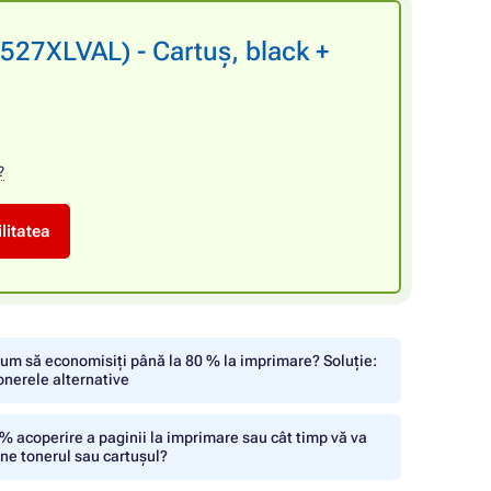
527XLVAL) - Cartuș, black +
?
litatea
um să economisiți până la 80 % la imprimare? Soluție:
onerele alternative
% acoperire a paginii la imprimare sau cât timp vă va
ine tonerul sau cartușul?