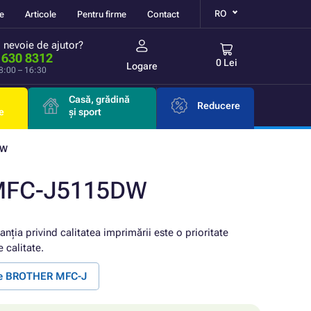
RO
re
Articole
Pentru firme
Contact
i nevoie de ajutor?
 630 8312
0 Lei
Logare
 8:00 – 16:30
Casă, grădină
Reducere
e
și sport
DW
 MFC-J5115DW
anția privind calitatea imprimării este o prioritate
 calitate.
te BROTHER MFC-J