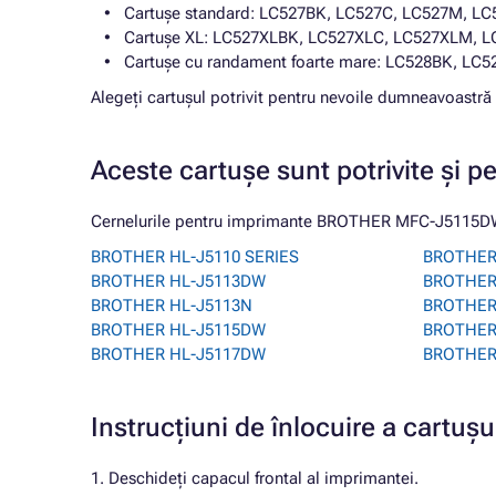
Cartușe standard: LC527BK, LC527C, LC527M, LC
Cartușe XL: LC527XLBK, LC527XLC, LC527XLM, L
Cartușe cu randament foarte mare: LC528BK, LC
Alegeți cartușul potrivit pentru nevoile dumneavoastră 
Aceste cartușe sunt potrivite și p
Cernelurile pentru imprimante BROTHER MFC-J5115DW d
BROTHER HL-J5110 SERIES
BROTHER
BROTHER HL-J5113DW
BROTHER
BROTHER HL-J5113N
BROTHER
BROTHER HL-J5115DW
BROTHER
BROTHER HL-J5117DW
BROTHER
Instrucțiuni de înlocuire a car
1. Deschideți capacul frontal al imprimantei.