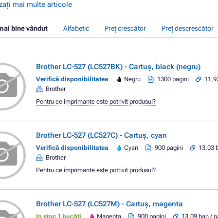
zați mai multe articole
mai bine vândut
Alfabetic
Preț crescător
Preț descrescător
Brother LC-527 (LC527BK) - Cartuș, black (negru)
Verifică disponibilitatea
Negru
1300 pagini
11,9
Brother
Pentru ce imprimante este potrivit produsul?
Brother LC-527 (LC527C) - Cartuș, cyan
Verifică disponibilitatea
Cyan
900 pagini
13,03 
Brother
Pentru ce imprimante este potrivit produsul?
Brother LC-527 (LC527M) - Cartuș, magenta
In stoc 1 bucăți
Magenta
900 pagini
13,09 ban / 