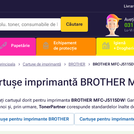
Livra
Aveț
Căutare
031
Lu-Vi
Echipament
Igienă
Papetărie
de protecție
+ Drogheri
rincipala
Cartușe de imprimantă
BROTHER
BROTHER MFC-J5115
rtușe imprimantă BROTHER
ați cartușul dorit pentru imprimanta
BROTHER MFC-J5115DW
! Gar
noi și, prin urmare,
TonerPartner
corespunde standardelor înalte de
tușe pentru imprimante BROTHER
Cartușe pentru impriman