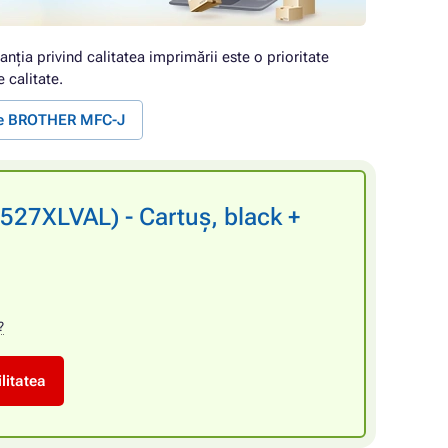
anția privind calitatea imprimării este o prioritate
 calitate.
te BROTHER MFC-J
527XLVAL) - Cartuș, black +
?
litatea