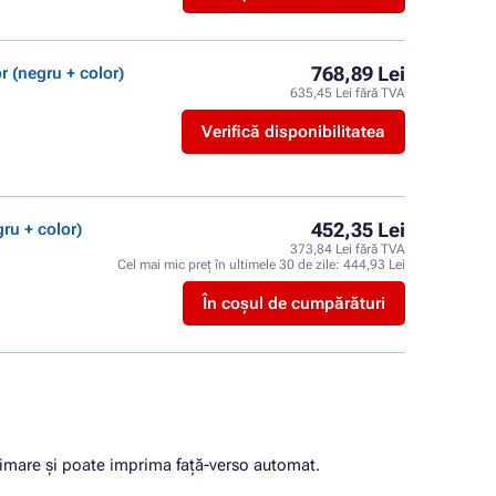
768,89 Lei
r (negru + color)
635,45 Lei fără TVA
Verifică disponibilitatea
452,35 Lei
ru + color)
373,84 Lei fără TVA
Cel mai mic preț în ultimele 30 de zile:
444,93 Lei
În coșul de cumpărături
rimare și poate imprima față-verso automat.