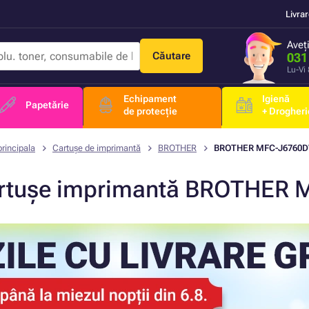
Livra
Aveț
Căutare
031
Lu-Vi
Echipament
Igienă
Papetărie
de protecție
+ Drogheri
rincipala
Cartușe de imprimantă
BROTHER
BROTHER MFC-J6760
rtușe imprimantă BROTHER