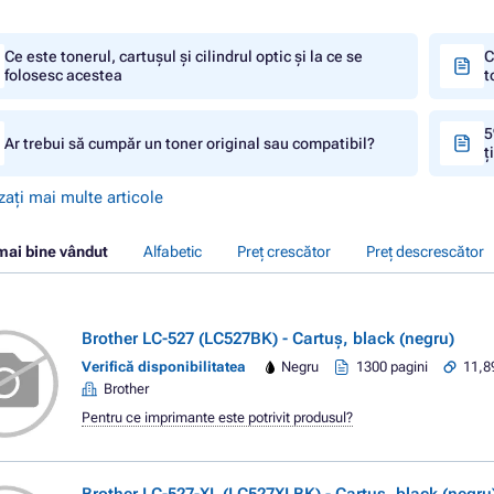
Ce este tonerul, cartușul și cilindrul optic și la ce se
C
folosesc acestea
t
5
Ar trebui să cumpăr un toner original sau compatibil?
ț
zați mai multe articole
mai bine vândut
Alfabetic
Preț crescător
Preț descrescător
Brother LC-527 (LC527BK) - Cartuș, black (negru)
Verifică disponibilitatea
Negru
1300 pagini
11,8
Brother
Pentru ce imprimante este potrivit produsul?