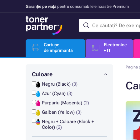
Garanție pe viață
pentru consumabilele noastre Premium
Cartușe
Electronice
de imprimantă
+ IT
Pagina p
Culoare
Ca
Negru (Black)
(3)
Azur (Cyan)
(3)
Purpuriu (Magenta)
(2)
Galben (Yellow)
(3)
Negru + Culoare (Black +
Color)
(2)