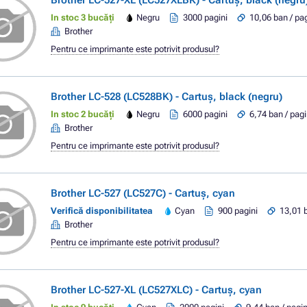
Brother LC-527-XL (LC527XLBK) - Cartuș, black (negru
In stoc 3 bucăți
Negru
3000 pagini
10,06 ban / pa
Brother
Pentru ce imprimante este potrivit produsul?
Brother LC-528 (LC528BK) - Cartuș, black (negru)
In stoc 2 bucăți
Negru
6000 pagini
6,74 ban / pag
Brother
Pentru ce imprimante este potrivit produsul?
Brother LC-527 (LC527C) - Cartuș, cyan
Verifică disponibilitatea
Cyan
900 pagini
13,01 
Brother
Pentru ce imprimante este potrivit produsul?
Brother LC-527-XL (LC527XLC) - Cartuș, cyan