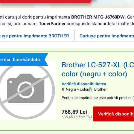
ați cartușul dorit pentru imprimanta
BROTHER MFC-J6760DW
! Gar
noi și, prin urmare,
TonerPartner
corespunde standardelor înalte de
tușe pentru imprimante BROTHER
Cartușe pentru impriman
le mai bine vândute
Brother LC-527-XL (LC
color (negru + color)
Verifică disponibilitatea
Negru + color
Brother
Pentru ce imprimante este potrivit produsul
768,89 Lei
Verifică disponibi
635,45 Lei fără TVA