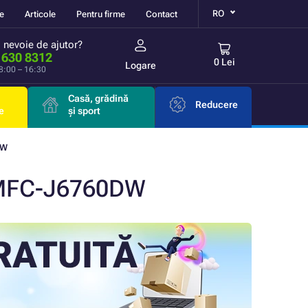
RO
re
Articole
Pentru firme
Contact
i nevoie de ajutor?
 630 8312
0 Lei
Logare
 8:00 – 16:30
Casă, grădină
Reducere
e
și sport
DW
 MFC-J6760DW