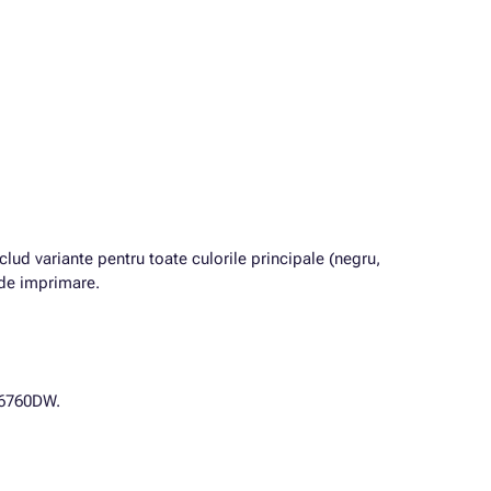
clud variante pentru toate culorile principale (negru,
 de imprimare.
J6760DW.