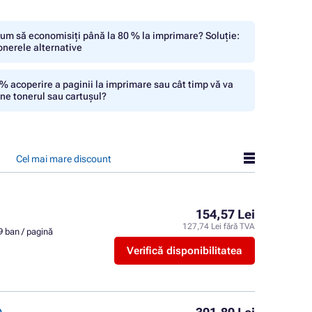
um să economisiți până la 80 % la imprimare? Soluție:
onerele alternative
% acoperire a paginii la imprimare sau cât timp vă va
ine tonerul sau cartușul?
Cel mai mare discount
154,57 Lei
127,74 Lei fără TVA
9 ban / pagină
Verifică disponibilitatea