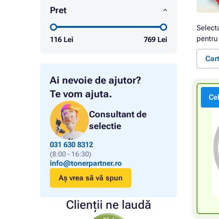
Pret
Select
pentru 
116
Lei
769
Lei
Car
Ai nevoie de ajutor?
Te vom ajuta.
Ce
Consultant de
selectie
031 630 8312
(8:00 - 16:30)
info@tonerpartner.ro
Aș vrea să vă spun
Clienții ne laudă