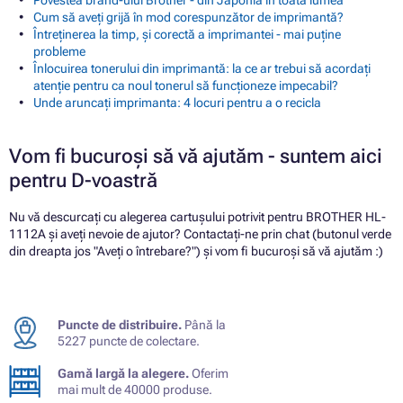
Povestea brand-ului Brother - din Japonia in toata lumea
Cum să aveți grijă în mod corespunzător de imprimantă?
Întreținerea la timp, și corectă a imprimantei - mai puține
probleme
Înlocuirea tonerului din imprimantă: la ce ar trebui să acordați
atenție pentru ca noul tonerul să funcționeze impecabil?
Unde aruncați imprimanta: 4 locuri pentru a o recicla
Vom fi bucuroși să vă ajutăm - suntem aici
pentru D-voastră
Nu vă descurcați cu alegerea cartușului potrivit pentru BROTHER HL-
1112A și aveți nevoie de ajutor? Contactați-ne prin chat (butonul verde
din dreapta jos "Aveți o întrebare?") și vom fi bucuroși să vă ajutăm :)
Puncte de distribuire.
Până la
5227 puncte de colectare.
Gamă largă la alegere.
Oferim
mai mult de 40000 produse.