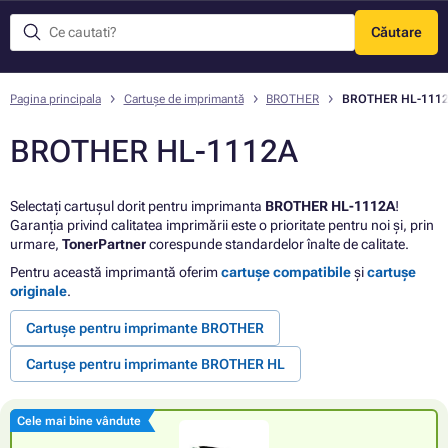
Căutare
Meniu
Pagina principala
Cartușe de imprimantă
BROTHER
BROTHER HL-111
BROTHER HL-1112A
Selectați cartușul dorit pentru imprimanta
BROTHER HL-1112A
!
Garanția privind calitatea imprimării este o prioritate pentru noi și, prin
urmare,
TonerPartner
corespunde standardelor înalte de calitate.
Pentru această imprimantă oferim
cartușe compatibile
și
cartușe
originale
.
Cartușe pentru imprimante BROTHER
Cartușe pentru imprimante BROTHER HL
Cele mai bine vândute