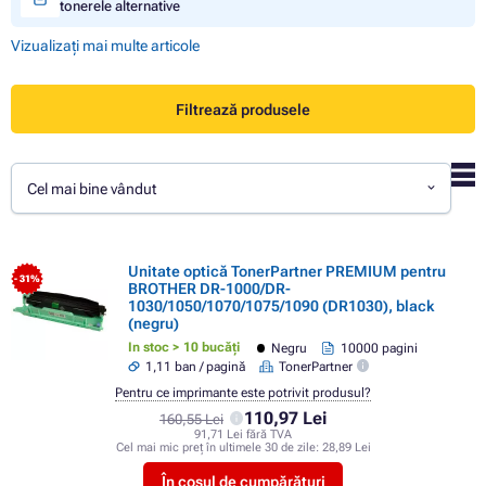
tonerele alternative
Vizualizați mai multe articole
Filtrează produsele
Cel mai bine vândut
Unitate optică TonerPartner PREMIUM pentru
- 31%
BROTHER DR-1000/DR-
1030/1050/1070/1075/1090 (DR1030), black
(negru)
In stoc > 10 bucăți
Negru
10000 pagini
1,11 ban / pagină
TonerPartner
Pentru ce imprimante este potrivit produsul?
110,97 Lei
160,55 Lei
91,71 Lei fără TVA
Cel mai mic preț în ultimele 30 de zile:
28,89 Lei
În coșul de cumpărături