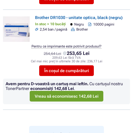
Brother DR1030 - unitate optica, black (negru)
In stoc > 10 bucăți
Negru
10000 pagini
2,54 ban / pagină
Brother
Pentru ce imprimante este potrivit produsul?
253,65 Lei
254,64 Lei
209,63 Lei fără TVA
Cel mai mic preț în ultimele 30 de zile:
236,17 Lei
În coșul de cumpărături
Avem pentru D-voastră un cartuș mai ieftin.
Cu cartuşul nostru
TonerPartner
economisiţi
142,68 Lei
.
Vreau să economisesc 142,68 Lei