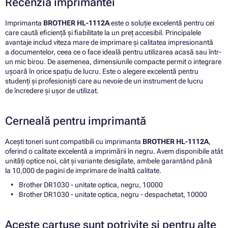
Recenzia imprimantei
Imprimanta
BROTHER HL-1112A
este o soluție excelentă pentru cei
care caută eficiență și fiabilitate la un preț accesibil. Principalele
avantaje includ viteza mare de imprimare și calitatea impresionantă
a documentelor, ceea ce o face ideală pentru utilizarea acasă sau într-
un mic birou. De asemenea, dimensiunile compacte permit o integrare
ușoară în orice spațiu de lucru. Este o alegere excelentă pentru
studenți și profesioniști care au nevoie de un instrument de lucru
de încredere și ușor de utilizat.
Cerneală pentru imprimantă
Acești toneri sunt compatibili cu imprimanta
BROTHER HL-1112A
,
oferind o calitate excelentă a imprimării în negru. Avem disponibile atât
unități optice noi, cât și variante desigilate, ambele garantând până
la 10,000 de pagini de imprimare de înaltă calitate.
Brother DR1030 - unitate optica, negru, 10000
Brother DR1030 - unitate optica, negru - despachetat, 10000
Aceste cartușe sunt potrivite și pentru alte