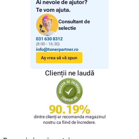
Ai nevoie de ajutor?
Te vom ajuta.
Consultant de
selectie
031 630 8312
(8:00 - 16:30)
info@tonerpartner.ro
Aș vrea să vă spun
Clienții ne laudă
90.19%
dintre clienți ar recomanda magazinul
nostru ca fiind de încredere.