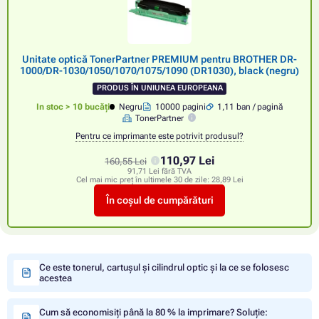
Unitate optică TonerPartner PREMIUM pentru BROTHER DR-
1000/DR-1030/1050/1070/1075/1090 (DR1030), black (negru)
PRODUS ÎN UNIUNEA EUROPEANA
In stoc > 10 bucăți
Negru
10000 pagini
1,11 ban / pagină
TonerPartner
Pentru ce imprimante este potrivit produsul?
110,97 Lei
160,55 Lei
91,71 Lei fără TVA
Cel mai mic preț în ultimele 30 de zile:
28,89 Lei
În coșul de cumpărături
Ce este tonerul, cartușul și cilindrul optic și la ce se folosesc
acestea
Cum să economisiți până la 80 % la imprimare? Soluție: