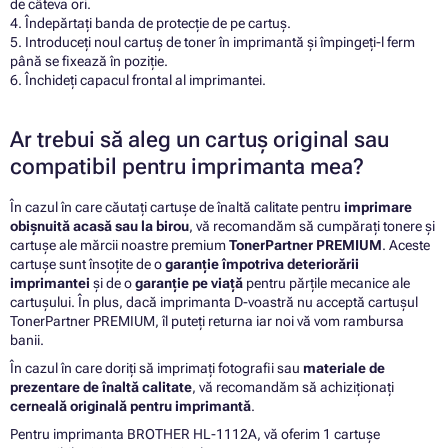
de câteva ori.
4. Îndepărtați banda de protecție de pe cartuș.
5. Introduceți noul cartuș de toner în imprimantă și împingeți-l ferm
până se fixează în poziție.
6. Închideți capacul frontal al imprimantei.
Ar trebui să aleg un cartuș original sau
compatibil pentru imprimanta mea?
În cazul în care căutați cartușe de înaltă calitate pentru
imprimare
obișnuită acasă sau la birou
, vă recomandăm să cumpărați tonere și
cartușe ale mărcii noastre premium
TonerPartner PREMIUM
. Aceste
cartușe sunt însoțite de o
garanție împotriva deteriorării
imprimantei
și de o
garanție pe viață
pentru părțile mecanice ale
cartușului. În plus, dacă imprimanta D-voastră nu acceptă cartușul
TonerPartner PREMIUM, îl puteți returna iar noi vă vom rambursa
banii.
În cazul în care doriți să imprimați fotografii sau
materiale de
prezentare de înaltă calitate
, vă recomandăm să achiziționați
cerneală originală pentru imprimantă
.
Pentru imprimanta BROTHER HL-1112A, vă oferim 1 cartușe