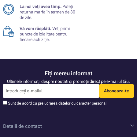
La noi veți avea timp.
Puteți
returna marfa în termen de 30
de zile.
Vă vom răsplăti.
Veți primi
puncte de loialitate pentru
fiecare achiziție.
Fiți mereu informat
Ultimele informații despre noutati și promoții direct pe e-mailul tău.
Aboneaza-te
Sunt de acord cu prelucrarea
datelor cu caracter personal
Detalii de contact