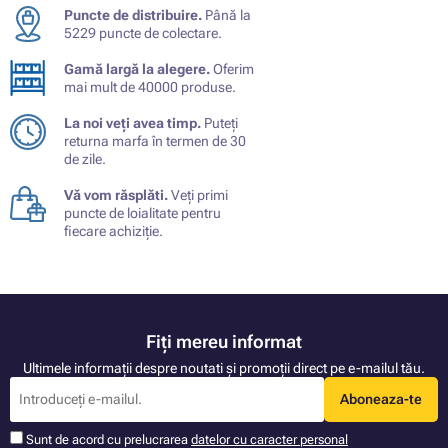
Puncte de distribuire.
Până la
5229 puncte de colectare.
Gamă largă la alegere.
Oferim
mai mult de 40000 produse.
La noi veți avea timp.
Puteți
returna marfa în termen de 30
de zile.
Vă vom răsplăti.
Veți primi
puncte de loialitate pentru
fiecare achiziție.
Fiți mereu informat
Ultimele informații despre noutati și promoții direct pe e-mailul tău.
Aboneaza-te
Sunt de acord cu prelucrarea
datelor cu caracter personal