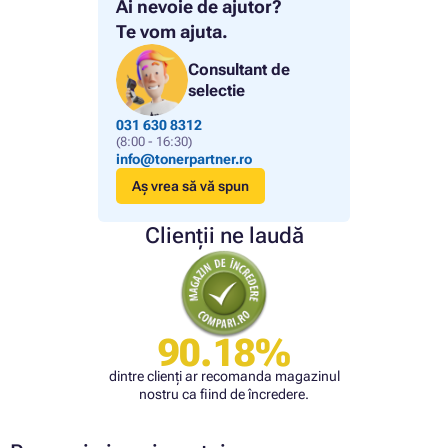
Ai nevoie de ajutor?
Te vom ajuta.
Consultant de
selectie
031 630 8312
(8:00 - 16:30)
info@tonerpartner.ro
Aș vrea să vă spun
Clienții ne laudă
90.18%
dintre clienți ar recomanda magazinul
nostru ca fiind de încredere.