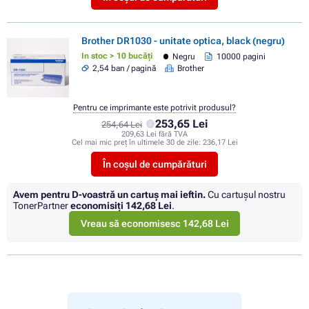
Brother DR1030 - unitate optica, black (negru)
In stoc > 10 bucăți
Negru
10000 pagini
2,54 ban / pagină
Brother
Pentru ce imprimante este potrivit produsul?
253,65 Lei
254,64 Lei
209,63 Lei fără TVA
Cel mai mic preț în ultimele 30 de zile:
236,17 Lei
În coșul de cumpărături
Avem pentru D-voastră un cartuș mai ieftin.
Cu cartuşul nostru
TonerPartner
economisiţi
142,68 Lei
.
Vreau să economisesc 142,68 Lei