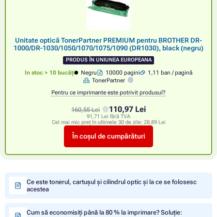
Unitate optică TonerPartner PREMIUM pentru BROTHER DR-
1000/DR-1030/1050/1070/1075/1090 (DR1030), black (negru)
PRODUS ÎN UNIUNEA EUROPEANA
In stoc > 10 bucăți
Negru
10000 pagini
1,11 ban / pagină
TonerPartner
Pentru ce imprimante este potrivit produsul?
110,97 Lei
160,55 Lei
91,71 Lei fără TVA
Cel mai mic preț în ultimele 30 de zile:
28,89 Lei
În coșul de cumpărături
Ce este tonerul, cartușul și cilindrul optic și la ce se folosesc
acestea
Cum să economisiți până la 80 % la imprimare? Soluție: