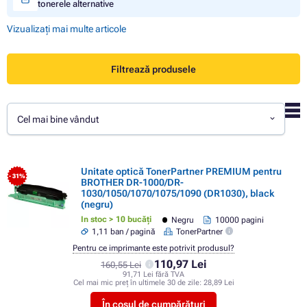
tonerele alternative
Vizualizați mai multe articole
Filtrează produsele
Cel mai bine vândut
Unitate optică TonerPartner PREMIUM pentru
- 31%
BROTHER DR-1000/DR-
1030/1050/1070/1075/1090 (DR1030), black
(negru)
In stoc > 10 bucăți
Negru
10000 pagini
1,11 ban / pagină
TonerPartner
Pentru ce imprimante este potrivit produsul?
110,97 Lei
160,55 Lei
91,71 Lei fără TVA
Cel mai mic preț în ultimele 30 de zile:
28,89 Lei
În coșul de cumpărături