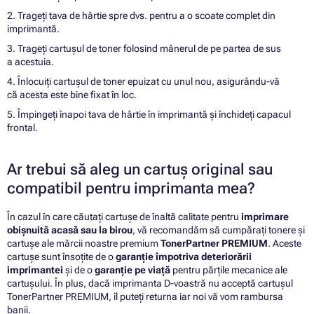
2. Trageți tava de hârtie spre dvs. pentru a o scoate complet din
imprimantă.
3. Trageți cartușul de toner folosind mânerul de pe partea de sus
a acestuia.
4. Înlocuiți cartușul de toner epuizat cu unul nou, asigurându-vă
că acesta este bine fixat în loc.
5. Împingeți înapoi tava de hârtie în imprimantă și închideți capacul
frontal.
Ar trebui să aleg un cartuș original sau
compatibil pentru imprimanta mea?
În cazul în care căutați cartușe de înaltă calitate pentru
imprimare
obișnuită acasă sau la birou
, vă recomandăm să cumpărați tonere și
cartușe ale mărcii noastre premium
TonerPartner PREMIUM
. Aceste
cartușe sunt însoțite de o
garanție împotriva deteriorării
imprimantei
și de o
garanție pe viață
pentru părțile mecanice ale
cartușului. În plus, dacă imprimanta D-voastră nu acceptă cartușul
TonerPartner PREMIUM, îl puteți returna iar noi vă vom rambursa
banii.