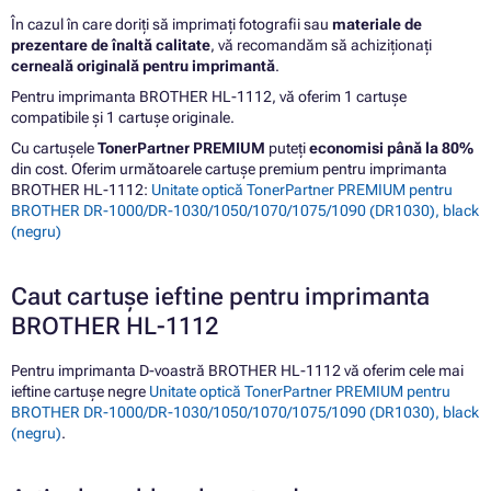
În cazul în care doriți să imprimați fotografii sau
materiale de
prezentare de înaltă calitate
, vă recomandăm să achiziționați
cerneală originală pentru imprimantă
.
Pentru imprimanta BROTHER HL-1112, vă oferim 1 cartușe
compatibile și 1 cartușe originale.
Cu cartușele
TonerPartner PREMIUM
puteți
economisi până la 80%
din cost. Oferim următoarele cartușe premium pentru imprimanta
BROTHER HL-1112:
Unitate optică TonerPartner PREMIUM pentru
BROTHER DR-1000/DR-1030/1050/1070/1075/1090 (DR1030), black
(negru)
Caut cartușe ieftine pentru imprimanta
BROTHER HL-1112
Pentru imprimanta D-voastră BROTHER HL-1112 vă oferim cele mai
ieftine cartușe negre
Unitate optică TonerPartner PREMIUM pentru
BROTHER DR-1000/DR-1030/1050/1070/1075/1090 (DR1030), black
(negru)
.