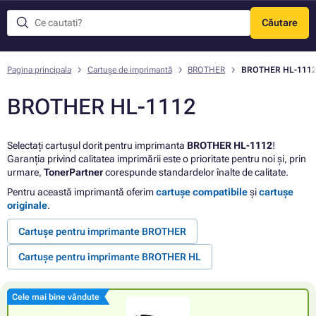
Căutare
Meniu
Pagina principala
Cartușe de imprimantă
BROTHER
BROTHER HL-111
BROTHER HL-1112
Selectați cartușul dorit pentru imprimanta
BROTHER HL-1112
!
Garanția privind calitatea imprimării este o prioritate pentru noi și, prin
urmare,
TonerPartner
corespunde standardelor înalte de calitate.
Pentru această imprimantă oferim
cartușe compatibile
și
cartușe
originale
.
Cartușe pentru imprimante BROTHER
Cartușe pentru imprimante BROTHER HL
Cele mai bine vândute